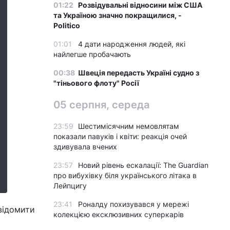
01:22
Розвідувальні відносини між США
та Україною значно покращилися, -
Politico
01:01
4 дати народження людей, які
найлегше пробачають
00:38
Швеція передасть Україні судно з
"тіньового флоту" Росії
05 серпня, середа
23:59
Шестимісячним немовлятам
показали павуків і квіти: реакція очей
здивувала вчених
23:57
Новий рівень ескалації: The Guardian
про вибухівку біля українського літака в
Лейпцигу
23:41
Роналду похизувався у мережі
овідомити
колекцією ексклюзивних суперкарів