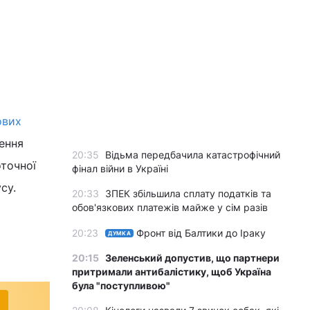
ових
ення
20:35
Відьма передбачила катастрофічний
оточної
фінал війни в Україні
су.
20:33
ЗПЕК збільшила сплату податків та
обов'язкових платежів майже у сім разів
20:23
Фронт від Балтики до Іраку
ДУМКА
20:15
Зеленський допустив, що партнери
притримали антибалістику, щоб Україна
була "поступливою"