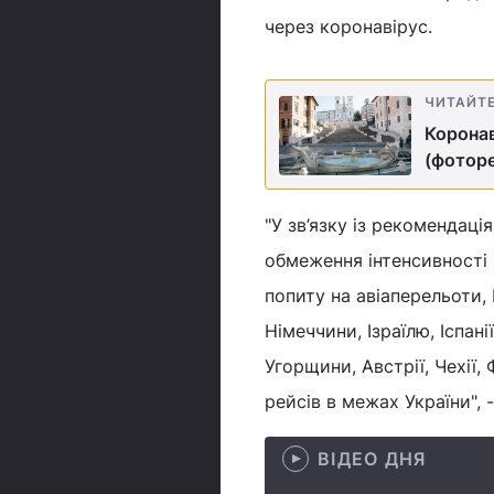
через коронавірус.
ЧИТАЙТ
Коронав
(фотор
"У зв’язку із рекомендац
обмеження інтенсивності 
попиту на авіаперельоти, 
Німеччини, Ізраїлю, Іспан
Угорщини, Австрії, Чехії,
рейсів в межах України", 
ВІДЕО ДНЯ