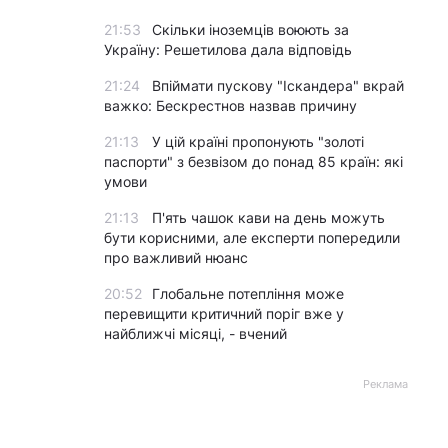
21:53
Скільки іноземців воюють за
Україну: Решетилова дала відповідь
21:24
Впіймати пускову "Іскандера" вкрай
важко: Бескрестнов назвав причину
21:13
У цій країні пропонують "золоті
паспорти" з безвізом до понад 85 країн: які
умови
21:13
П'ять чашок кави на день можуть
бути корисними, але експерти попередили
про важливий нюанс
20:52
Глобальне потепління може
перевищити критичний поріг вже у
найближчі місяці, - вчений
Реклама