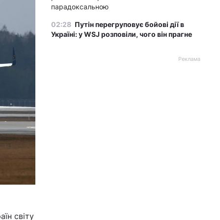
парадоксальною
02:28
Путін перегруповує бойові дії в
Україні: у WSJ розповіли, чого він прагне
Реклама
аїн світу