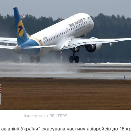
Ілюстрація / REUTERS
авіалінії України" скасувала частину авіарейсів до 16 кр