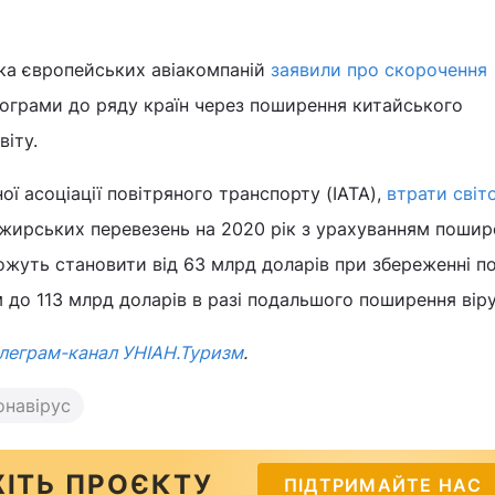
зка європейських авіакомпаній
заявили про скорочення
рограми до ряду країн через поширення китайського
віту.
ї асоціації повітряного транспорту (IATA),
втрати світ
ажирських перевезень на 2020 рік з урахуванням пошир
жуть становити від 63 млрд доларів при збереженні п
м до 113 млрд доларів в разі подальшого поширення віру
леграм-канал УНІАН.Туризм
.
онавірус
ІТЬ ПРОЄКТУ
ПІДТРИМАЙТЕ НАС