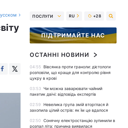
русском
RU
+28
ПОСЛУГИ
віту
ПІДТРИМАЙТЕ НАС
ОСТАННІ НОВИНИ
04:55
Вівсянка проти граноли: дієтологи
розповіли, що краще для контролю рівня
цукру в крові
03:53
Чи можна заварювати чайний
пакетик двічі: відповідь експертів
02:59
Невелика група змій вторглася й
захопила цілий острів: як їм це вдалося
02:50
Сонячну електростанцію зупинили в
розпал літа: причина виявилася