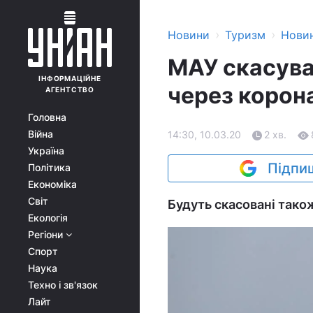
›
›
Новини
Туризм
Нови
МАУ скасувал
ІНФОРМАЦІЙНЕ
через корон
АГЕНТСТВО
Головна
Війна
14:30, 10.03.20
2 хв.
Україна
Підпиш
Політика
Економіка
Світ
Будуть скасовані також
Екологія
Регіони
Спорт
Наука
Техно і зв'язок
Лайт