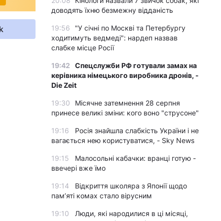
20:08
Кінологи назвали 7 звичок собак, які
доводять їхню безмежну відданість
19:56
"У січні по Москві та Петербургу
k
ходитимуть ведмеді": нардеп назвав
слабке місце Росії
19:42
Спецслужби РФ готували замах на
керівника німецького виробника дронів, -
Die Zeit
19:30
Місячне затемнення 28 серпня
принесе великі зміни: кого воно "струсоне"
19:16
Росія знайшла слабкість України і не
вагається нею користуватися, - Sky News
19:15
Малосольні кабачки: вранці готую -
ввечері вже їмо
19:14
Відкриття школяра з Японії щодо
пам’яті комах стало вірусним
19:10
Люди, які народилися в ці місяці,