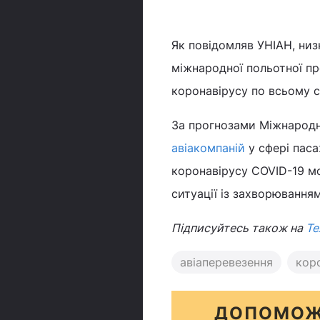
Як повідомляв УНІАН, ни
міжнародної польотної п
коронавірусу по всьому с
За прогнозами Міжнародно
авіакомпаній
у сфері пас
коронавірусу COVID-19 мо
ситуації із захворювання
Підписуйтесь також на
Те
авіаперевезення
кор
ДОПОМОЖ