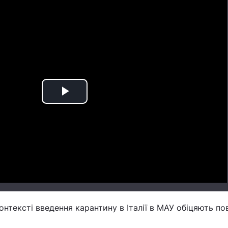
Play
Video
онтексті введення карантину в Італії в МАУ обіцяють п