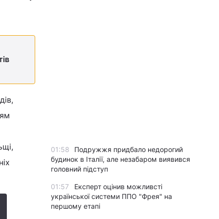
тів
дів,
ням
ьщі,
01:58
Подружжя придбало недорогий
будинок в Італії, але незабаром виявився
ніх
головний підступ
01:57
Експерт оцінив можливсті
української системи ППО "Фрея" на
першому етапі