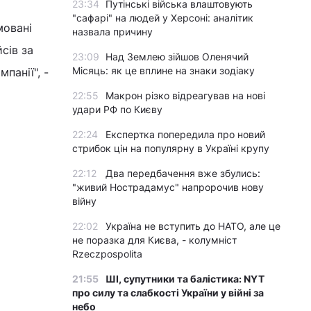
23:34
Путінські війська влаштовують
"сафарі" на людей у Херсоні: аналітик
мовані
назвала причину
сів за
23:09
Над Землею зійшов Оленячий
Місяць: як це вплине на знаки зодіаку
панії", -
22:55
Макрон різко відреагував на нові
удари РФ по Києву
22:24
Експертка попередила про новий
стрибок цін на популярну в Україні крупу
22:12
Два передбачення вже збулись:
"живий Нострадамус" напророчив нову
війну
22:02
Україна не вступить до НАТО, але це
не поразка для Києва, - колумніст
Rzeczpospolita
21:55
ШІ, супутники та балістика: NYT
про силу та слабкості України у війні за
небо