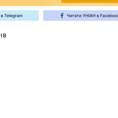
 в Telegram
Читати УНІАН в Faceboo
ІВ