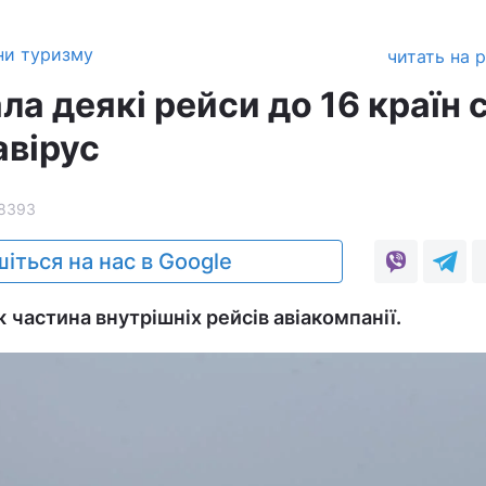
ни туризму
читать на 
а деякі рейси до 16 країн с
авірус
8393
іться на нас в Google
 частина внутрішніх рейсів авіакомпанії.