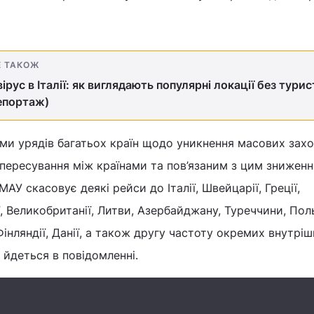
Е ТАКОЖ
ірус в Італії: як виглядають популярні локації без турис
епортаж)
іями урядів багатьох країн щодо уникнення масових захо
пересування між країнами та пов’язаним з цим знижен
МАУ скасовує деякі рейси до Італії, Швейцарії, Греції,
ії, Великобританії, Литви, Азербайджану, Туреччини, Пол
 Фінляндії, Данії, а також другу частоту окремих внутріш
- йдеться в повідомленні.