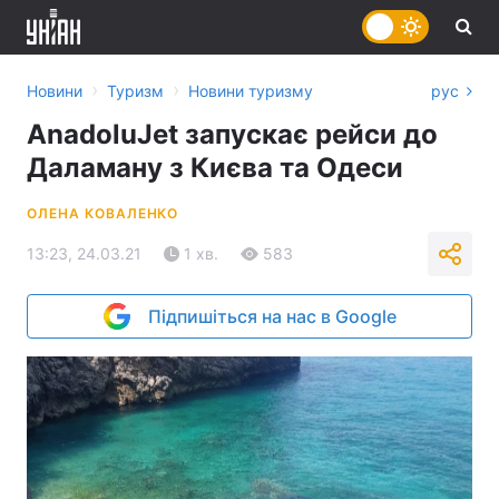
›
›
Новини
Туризм
Новини туризму
рус
AnadoluJet запускає рейси до
Даламану з Києва та Одеси
ОЛЕНА КОВАЛЕНКО
13:23, 24.03.21
1 хв.
583
Підпишіться на нас в Google