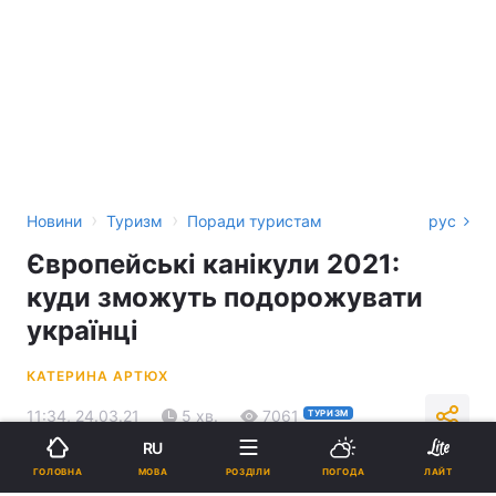
›
›
Новини
Туризм
Поради туристам
рус
Європейські канікули 2021:
куди зможуть подорожувати
українці
КАТЕРИНА АРТЮХ
11:34, 24.03.21
5 хв.
7061
ТУРИЗМ
RU
МОВА
ГОЛОВНА
РОЗДІЛИ
ПОГОДА
ЛАЙТ
Підпишіться на нас в Google