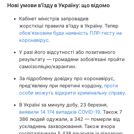
Нові умови в'їзду в Україну: що відомо
Кабінет міністрів запровадив
жорсткіші правила в'їзду в Україну. Тепер
обов'язковим буде наявність ПЛР-тесту на
коронавірус
.
У разі його відсутності або позитивного
результату — громадяни зобов’язані пройти
самоізоляцію/карантин.
За підроблену довідку про коронавірус,
пред'явлену при перетині кордону,
проти
особи можуть відкрити кримінальну справу
.
В Україні за минулу добу, 23 березня,
виявили 14 174 випадків COVID-19
. Також 7
386 людей одужали, а 342 — померли від
ускладнень захворювання. Також вчора
госпіталізували 5 438 пацієнтів із підозрою