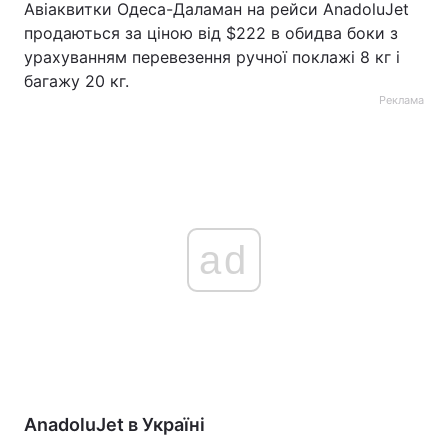
Авіаквитки Одеса-Даламан на рейси AnadoluJet
продаються за ціною від $222 в обидва боки з
Тема оформлення
урахуванням перевезення ручної поклажі 8 кг і
багажу 20 кг.
Реклама
ad
AnadoluJet в Україні