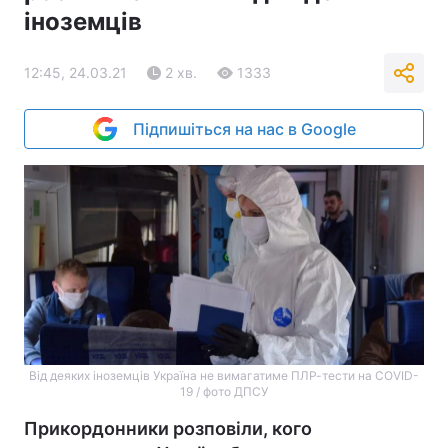
іноземців
12:45, 24.03.21
2 хв.
1333
Підпишіться на нас в Google
Від деяких іноземців Україна не вимагатиме ПЛР-тести на COVID-
19 / фото ДПСУ
Прикордонники розповіли, кого