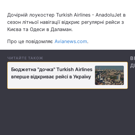
Дочірній лоукостер Turkish Airlines - AnadoluJet в
сезон літньої навігації відкриє регулярні рейси з
Головна
Війна
Києва та Одеси в Даламан.
Україна
Політика
Про це повідомляє
Avianews.com
.
Економіка
Світ
В
ЧИТАЙТЕ ТАКОЖ
Д
Спорт
Наука
Бюджетна "дочка" Turkish Airlines
вперше відкриває рейсі в Україну
Техно і зв'язок
Лайт
Зброя
Інциденти
Здоров'я
Туризм
Цікавинки
Погода
Екологія
Регіони