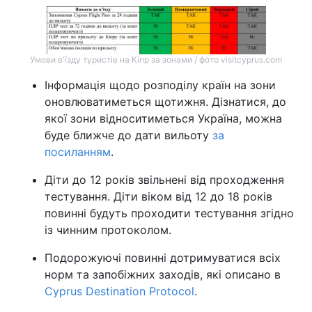
Умови в'їзду туристів на Кіпр за зонами / фото visitcyprus.com
Інформація щодо розподілу країн на зони
оновлюватиметься щотижня. Дізнатися, до
якої зони відноситиметься Україна, можна
буде ближче до дати вильоту
за
посиланням
.
Діти до 12 років звільнені від проходження
тестування. Діти віком від 12 до 18 років
повинні будуть проходити тестування згідно
із чинним протоколом.
Подорожуючі повинні дотримуватися всіх
норм та запобіжних заходів, які описано в
Cyprus Destination Protocol
.