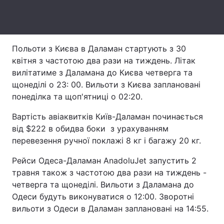
Лонгріди
Відео з Youtube
Статті
Польоти з Києва в Даламан стартують з 30
квітня з частотою два рази на тиждень. Літак
Інтерв'ю
Думки
вилітатиме з Даламана до Києва четверга та
щонеділі о 23: 00. Вильоти з Києва заплановані
Архів
Вакансії
понеділка та щоп'ятниці о 02:20.
Контакти
Вартість авіаквитків Київ-Даламан починається
від $222 в обидва боки з урахуванням
Послуги
перевезення ручної поклажі 8 кг і багажу 20 кг.
Рейси Одеса-Даламан AnadoluJet запустить 2
травня також з частотою два рази на тиждень -
четверга та щонеділі. Вильоти з Даламана до
Одеси будуть виконуватися о 12:00. Зворотні
вильоти з Одеси в Даламан заплановані на 14:55.