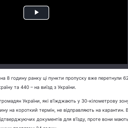
Play
Video
на 8 годину ранку ці пункти пропуску вже перетнули 62
країну та 440 – на виїзд з України.
громадян України, які в’їжджають у 30-кілометрову зону
ину на короткий термін, не відправляють на карантин. В
ідтверджуючих документів для в’їзду, проте вони мают