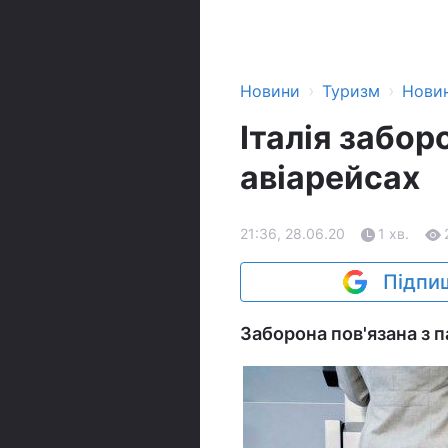
›
›
Новини
Туризм
Нови
Італія забор
авіарейсах
21:36, 28.06.20
1 хв.
Підпиш
Заборона пов'язана з 