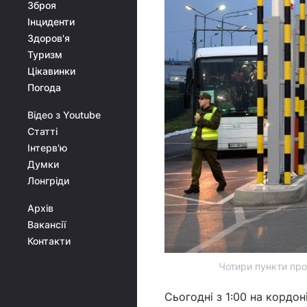
Зброя
Інциденти
Здоров'я
Туризм
Цікавинки
Погода
Відео з Youtube
Статті
Інтерв'ю
Думки
Лонгріди
Архів
Вакансії
Контакти
Чотири пункти про
Сьогодні з 1:00 на кордо