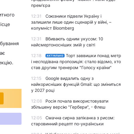
прем'єра
итного
12:31
Союзники підвели Україну і
залишили лише один сценарій у війні, –
ісце
колумніст Bloomberg
12:31
Вбивають одним укусом: 10
ебування
найсмертоносніших змій у світі
має
12:18
Торт заввишки понад метр
АКТУАЛЬНО
і несподівана пропозиція: стало відомо, хто
екцію.
став другим тренером "Голосу країни"
12:15
Google видалить одну з
найкорисніших функцій Gmail: що зміниться
у 2027 році
12:08
Росія почала використовувати
збільшену версію "Гербери", - Флеш
12:05
Смачна сирна запіканка з рисом:
старовинний рецепт по-українськи