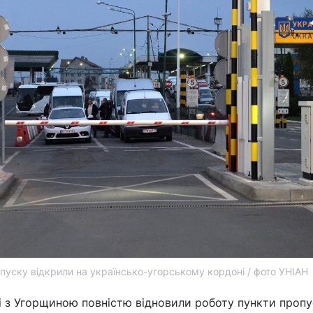
пуску відкрили на українсько-угорському кордоні / фото УНІАН
ні з Угорщиною повністю відновили роботу пункти пропу