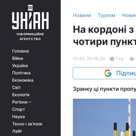
›
›
Новини
Туризм
Нови
На кордоні 
ІНФОРМАЦІЙНЕ
чотири пунк
АГЕНТСТВО
Головна
Війна
10:40, 29.06.20
1 хв.
Україна
Підпиш
Політика
Економіка
Світ
Зранку ці пункти проп
Екологія
Регіони
Спорт
Наука
Техно і зв'язок
Лайт