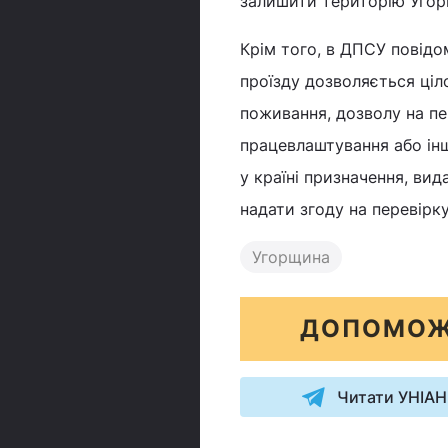
залишити територію Угор
Крім того, в ДПСУ повідо
проїзду дозволяється ціл
поживання, дозволу на пе
працевлаштування або ін
у країні призначення, вид
надати згоду на перевірку
Угорщина
ДОПОМОЖ
Читати УНІАН