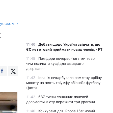
русском
х
11:46
Дебати щодо України свідчать, що
ЄС не готовий приймати нових членів, - FT
11:45
Помідори почервоніють миттєво:
чим поливати кущі для швидкого
дозрівання
11:42
Іспанія викарбувала пам'ятну срібну
монету на честь тріумфу збірної з футболу
(фото)
11:42
687 тисяч сонячних панелей
допомогли місту пережити три урагани
11:40
Конкурент для iPhone 16e: новий