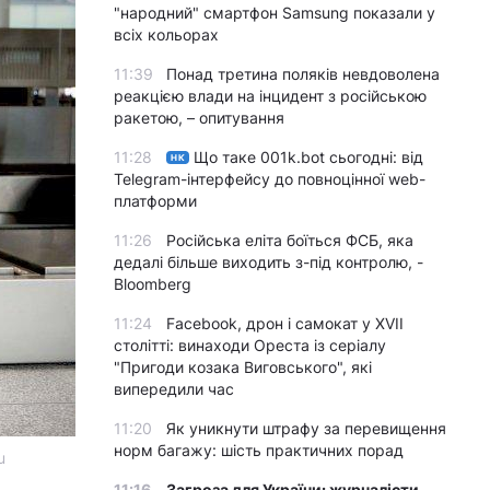
"народний" смартфон Samsung показали у
всіх кольорах
11:39
Понад третина поляків невдоволена
реакцією влади на інцидент з російською
ракетою, – опитування
11:28
Що таке 001k.bot сьогодні: від
НК
Telegram-інтерфейсу до повноцінної web-
платформи
11:26
Російська еліта боїться ФСБ, яка
дедалі більше виходить з-під контролю, -
Bloomberg
11:24
Facebook, дрон і самокат у XVII
столітті: винаходи Ореста із серіалу
"Пригоди козака Виговського", які
випередили час
11:20
Як уникнути штрафу за перевищення
норм багажу: шість практичних порад
u
11:16
Загроза для України: журналісти