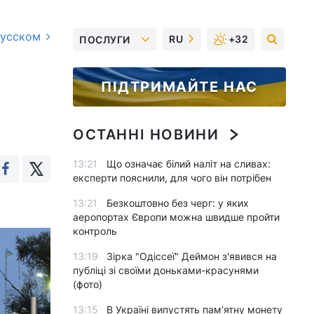
русском
RU
+32
ПОСЛУГИ
ПІДТРИМАЙТЕ НАС
ОСТАННІ НОВИНИ
13:21
Що означає білий наліт на сливах:
експерти пояснили, для чого він потрібен
13:21
Безкоштовно без черг: у яких
аеропортах Європи можна швидше пройти
контроль
13:19
Зірка "Одіссеї" Деймон з'явився на
публіці зі своїми доньками-красунями
(фото)
13:15
В Україні випустять пам’ятну монету