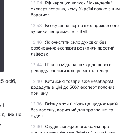
13:04
РФ нарощує випуск "Іскандерів":
експерт пояснив, чому Україні важко з цим
боротися
12:53
Блокування портів вже призвело до
зупинки підприємств, - ЗМІ
12:46
Як очистити скло духовки без
розбирання: експерти розкрили простий
лайфхак
12:44
Ціни на мідь на шляху до нового
рекорду: скільки коштує метал тепер
5 осіб,
12:40
Китайські товари вже незабаром
додадуть в ціні до 50%: експерт пояснив
причину
12:36
Влітку японці п'ють це щодня: напій
 і
без кофеїну, корисний для травлення та
ід них не
судин
ь
12:36
Студія Lionsgate оголосила про
продовження фільму "Майкл": коли буде