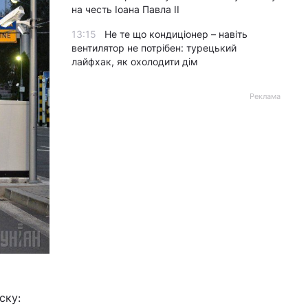
на честь Іоана Павла II
13:15
Не те що кондиціонер – навіть
вентилятор не потрібен: турецький
лайфхак, як охолодити дім
Реклама
ску: