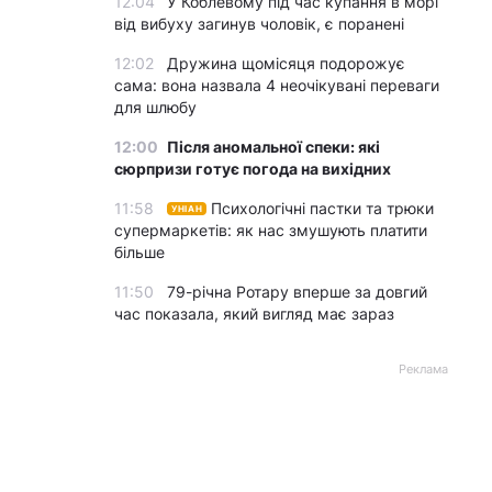
12:04
У Коблевому під час купання в морі
від вибуху загинув чоловік, є поранені
12:02
Дружина щомісяця подорожує
сама: вона назвала 4 неочікувані переваги
для шлюбу
12:00
Після аномальної спеки: які
сюрпризи готує погода на вихідних
11:58
Психологічні пастки та трюки
УНІАН
супермаркетів: як нас змушують платити
більше
11:50
79-річна Ротару вперше за довгий
час показала, який вигляд має зараз
Реклама