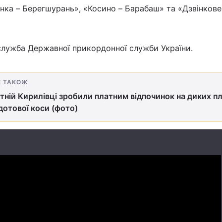
нка – Берегшурань», «Косино – Барабаш» та «Дзвінкове
служба Державної прикордонної служби України.
Е ТАКОЖ
тній Кирилівці зробили платним відпочинок на диких п
дотової коси (фото)