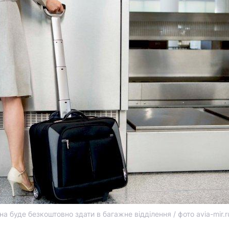
 буде безкоштовно здати в багажне відділення / фото avia-mir.r