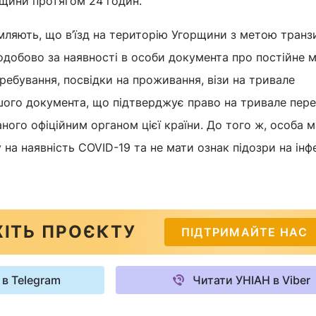
щини протягом 24 годин.
мляють, що в’їзд на територію Угорщини з метою транз
одобово за наявності в особи документа про постійне м
ребування, посвідки на проживання, візи на тривале
шого документа, що підтверджує право на тривале пер
аного офіційним органом цієї країни. До того ж, особа 
 на наявність COVID-19 та не мати ознак підозри на інф
ІТЬ ПРОЄКТУ
ПІДТРИМАЙТЕ НАС
 в Telegram
Читати УНІАН в Viber