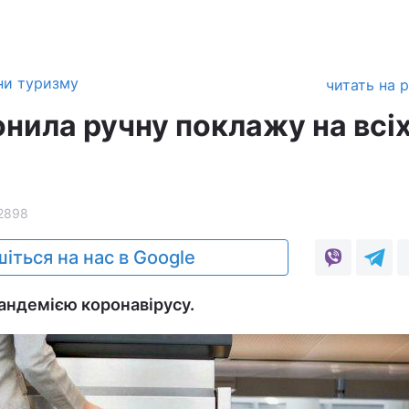
ни туризму
читать на 
онила ручну поклажу на всі
2898
іться на нас в Google
пандемією коронавірусу.