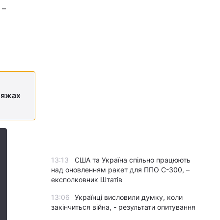
 –
ляжах
13:13
США та Україна спільно працюють
над оновленням ракет для ППО С-300, –
експолковник Штатів
13:06
Українці висловили думку, коли
закінчиться війна, - результати опитування