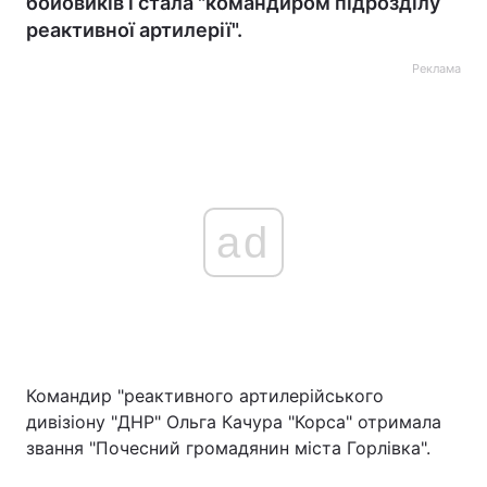
бойовиків і стала "командиром підрозділу
реактивної артилерії".
Реклама
ad
Командир "реактивного артилерійського
дивізіону "ДНР" Ольга Качура "Корса" отримала
звання "Почесний громадянин міста Горлівка".