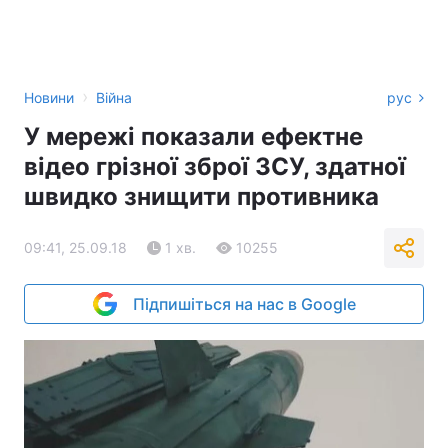
›
Новини
Війна
рус
У мережі показали ефектне
відео грізної зброї ЗСУ, здатної
швидко знищити противника
09:41, 25.09.18
1 хв.
10255
Підпишіться на нас в Google