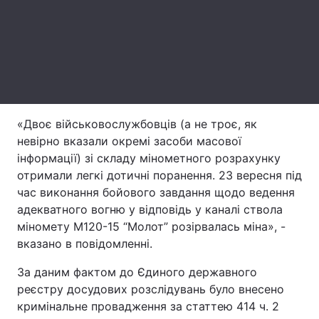
Лонгріди
Відео з Youtube
Статті
Інтерв'ю
Думки
«Двоє військовослужбовців (а не троє, як
Архів
Вакансії
невірно вказали окремі засоби масової
інформації) зі складу мінометного розрахунку
Контакти
отримали легкі дотичні поранення. 23 вересня під
час виконання бойового завдання щодо ведення
Послуги
адекватного вогню у відповідь у каналі ствола
міномету М120-15 “Молот” розірвалась міна», -
вказано в повідомленні.
За даним фактом до Єдиного державного
реєстру досудових розслідувань було внесено
кримінальне провадження за статтею 414 ч. 2