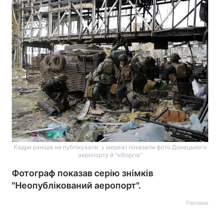
Кадри раніше не публікували: у мережі показали фото Донецького
аеропорту й "кіборгів"
Фотограф показав серію знімків
"Неопублікований аеропорт".
Реклама