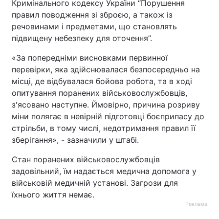
Кримінального кодексу України “Порушення
правил поводження зі зброєю, а також із
Тема оформлення
речовинами і предметами, що становлять
підвищену небезпеку для оточення”.
«За попередніми висновками первинної
перевірки, яка здійснювалася безпосередньо на
місці, де відбувалася бойова робота, та в ході
опитування поранених військовослужбовців,
з'ясовано наступне. Ймовірно, причина розриву
міни полягає в невірній підготовці боєприпасу до
стрільби, в тому числі, недотримання правил її
зберігання», - зазначили у штабі.
Стан поранених військовослужбовців
задовільний, їм надається медична допомога у
військовій медичній установі. Загрози для
їхнього життя немає.
Реклама