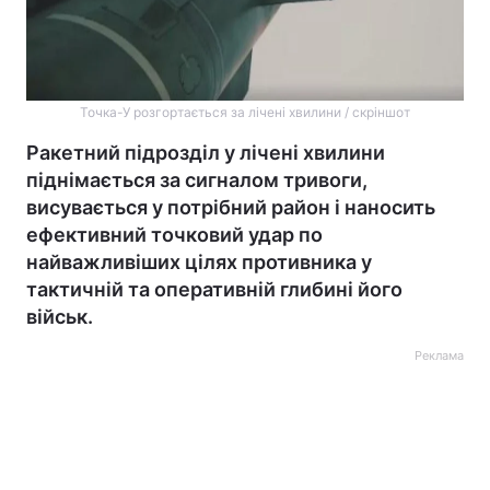
Точка-У розгортається за лічені хвилини / скріншот
Ракетний підрозділ у лічені хвилини
піднімається за сигналом тривоги,
висувається у потрібний район і наносить
ефективний точковий удар по
найважливіших цілях противника у
тактичній та оперативній глибині його
військ.
Реклама