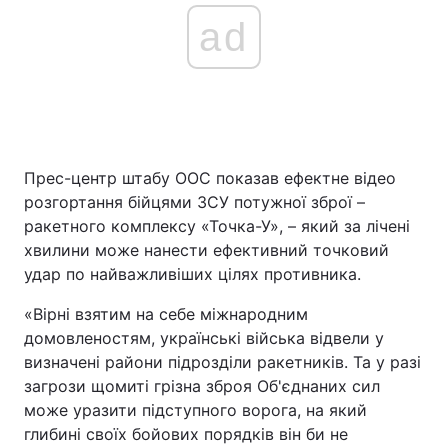
ad
Прес-центр штабу ООС показав ефектне відео
розгортання бійцями ЗСУ потужної зброї –
ракетного комплексу «Точка-У», – який за лічені
хвилини може нанести ефективний точковий
удар по найважливіших цілях противника.
«Вірні взятим на себе міжнародним
домовленостям, українські війська відвели у
визначені райони підрозділи ракетників. Та у разі
загрози щомиті грізна зброя Об'єднаних сил
може уразити підступного ворога, на який
глибині своїх бойових порядків він би не