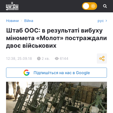
›
Новини
Війна
рус
Штаб ООС: в результаті вибуху
міномета «Молот» постраждали
двоє військових
12:38, 25.09.18
2 хв.
6144
Підпишіться на нас в Google