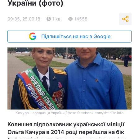
України (фото)
09:35, 25.09.18
1 хв.
14558
Підпишіться на нас в Google
Качура - зрадниця України / фото facebook.com/shtirlitz.info
Колишня підполковник української міліції
Ольга Качура в 2014 році перейшла на бік