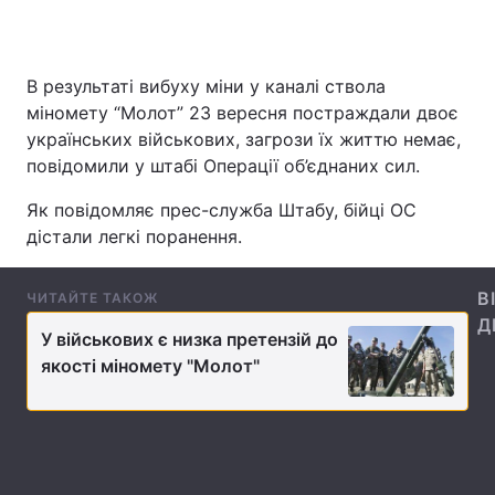
В результаті вибуху міни у каналі ствола
Головна
Війна
міномету “Молот” 23 вересня постраждали двоє
українських військових, загрози їх життю немає,
Україна
Політика
повідомили у штабі Операції об’єднаних сил.
Економіка
Світ
Як повідомляє прес-служба Штабу, бійці ОС
дістали легкі поранення.
Спорт
Наука
Техно і зв'язок
Лайт
В
ЧИТАЙТЕ ТАКОЖ
Д
Зброя
У військових є низка претензій до
Інциденти
якості міномету "Молот"
Здоров'я
Туризм
Цікавинки
Погода
Екологія
Регіони