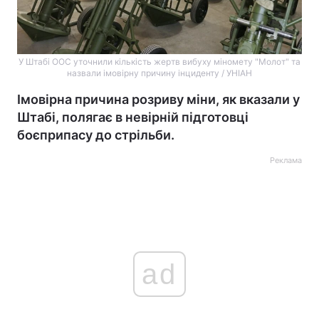
У Штабі ООС уточнили кількість жертв вибуху міномету "Молот" та
назвали імовірну причину інциденту / УНІАН
Імовірна причина розриву міни, як вказали у
Штабі, полягає в невірній підготовці
боєприпасу до стрільби.
Реклама
ad