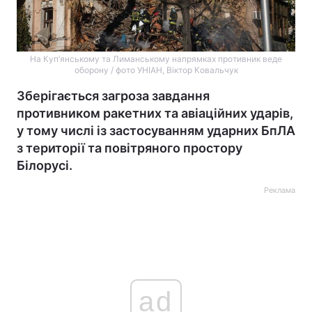
На Куп’янському та Лиманському напрямках противник веде
оборону / фото УНІАН, Віктор Ковальчук
Зберігається загроза завдання
противником ракетних та авіаційних ударів,
у тому числі із застосуванням ударних БпЛА
з території та повітряного простору
Білорусі.
Реклама
ad