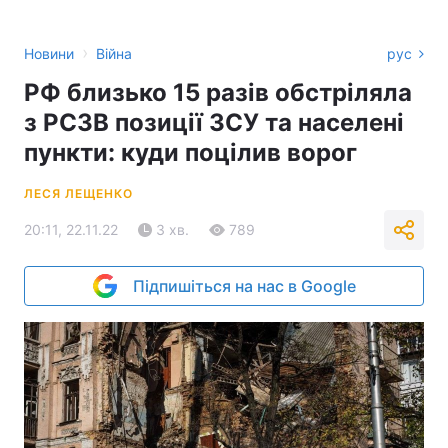
›
Новини
Війна
рус
РФ близько 15 разів обстріляла
з РСЗВ позиції ЗСУ та населені
пункти: куди поцілив ворог
ЛЕСЯ ЛЕЩЕНКО
20:11, 22.11.22
3 хв.
789
Підпишіться на нас в Google