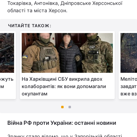
Токарівка, Антонівка, Дніпровське Херсонської
області та міста Херсон.
ЧИТАЙТЕ ТАКОЖ:
ожуть
На Харківщині СБУ викрила двох
Меліто
ам
колаборантів: як вони допомагали
завдат
окупантам
вже вз
Війна РФ проти України: останні новини
Зранку стало відомо, що у Запорізькій області