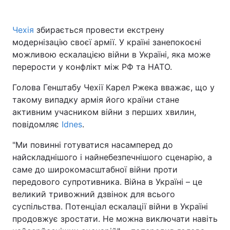
Чехія
збирається провести екстрену
модернізацію своєї армії. У країні занепокоєні
Головна
Війна
можливою ескалацією війни в Україні, яка може
перерости у конфлікт між РФ та НАТО.
Україна
Політика
Голова Генштабу Чехії Карел Ржека вважає, що у
Економіка
Світ
такому випадку армія його країни стане
активним учасником війни з перших хвилин,
Спорт
Наука
повідомляє
Idnes
.
Техно і зв'язок
Лайт
"Ми повинні готуватися насамперед до
найскладнішого і найнебезпечнішого сценарію, а
Зброя
Інциденти
саме до широкомасштабної війни проти
Здоров'я
Туризм
передового супротивника. Війна в Україні – це
великий тривожний дзвінок для всього
Цікавинки
Погода
суспільства. Потенціал ескалації війни в Україні
продовжує зростати. Не можна виключати навіть
Екологія
Регіони