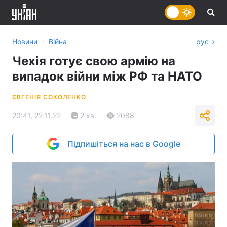
›
Новини
Війна
рус
Чехія готує свою армію на
випадок війни між РФ та НАТО
ЄВГЕНІЯ СОКОЛЕНКО
20:41, 22.11.22
2 хв.
2088
Підпишіться на нас в Google