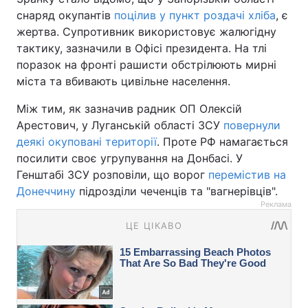
снаряд окупантів
поцілив у пункт роздачі хліба
, є
жертва. Супротивник використовує жалюгідну
тактику, зазначили в Офісі президента. На тлі
поразок на фронті рашисти обстрілюють мирні
міста та вбивають цивільне населення.
Між тим, як зазначив радник ОП Олексій
Арестович, у Луганській області ЗСУ
повернули
деякі окуповані території
. Проте РФ намагається
посилити своє угрупування на Донбасі. У
Генштабі ЗСУ розповіли, що ворог
перемістив на
Донеччину
підрозділи чеченців та "вагнерівців".
Реклама