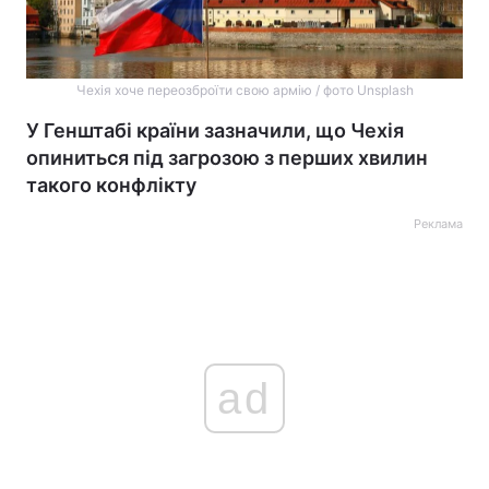
Чехія хоче переозброїти свою армію / фото Unsplash
У Генштабі країни зазначили, що Чехія
опиниться під загрозою з перших хвилин
такого конфлікту
Реклама
ad