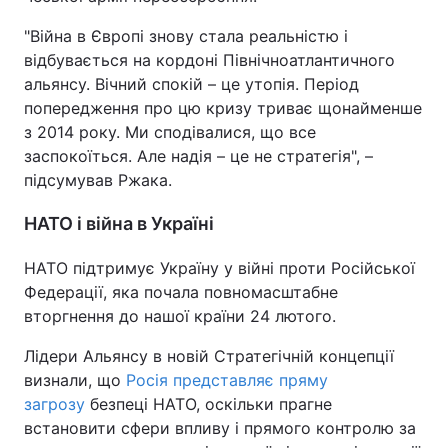
Тема оформлення
"Війна в Європі знову стала реальністю і
відбувається на кордоні Північноатлантичного
альянсу. Вічний спокій – це утопія. Період
попередження про цю кризу триває щонайменше
з 2014 року. Ми сподівалися, що все
заспокоїться. Але надія – це не стратегія", –
підсумував Ржака.
НАТО і війна в Україні
НАТО підтримує Україну у війні проти Російської
Федерації, яка почала повномасштабне
вторгнення до нашої країни 24 лютого.
Лідери Альянсу в новій Стратегічній концепції
визнали, що
Росія представляє пряму
загрозу
безпеці НАТО, оскільки прагне
встановити сфери впливу і прямого контролю за