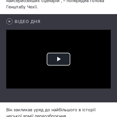
найсерйозніших сценарій", – попередив голова
Генштабу Чехії.
Лонгріди
ВІДЕО ДНЯ
Відео з Youtube
Статті
Інтерв'ю
Думки
Архів
Вакансії
Контакти
Play
Послуги
Video
Він закликав уряд до найбільшого в історії
чеської армії переозброєння.