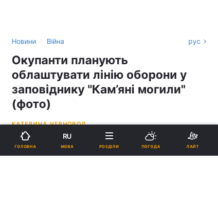
›
Новини
Війна
рус
Окупанти планують
облаштувати лінію оборони у
заповіднику "Кам’яні могили"
(фото)
КАТЕРИНА ЧЕРНОВОЛ
RU
20:01, 22.11.22
3 хв.
2039
МОВА
ГОЛОВНА
РОЗДІЛИ
ПОГОДА
ЛАЙТ
Підпишіться на нас в Google