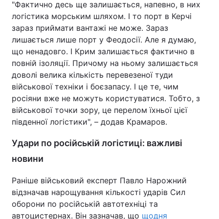
"Фактично десь ще залишається, напевно, в них
логістика морським шляхом. І то порт в Керчі
Тема оформлення
зараз приймати вантажі не може. Зараз
лишається лише порт у Феодосії. Але я думаю,
що ненадовго. І Крим залишається фактично в
повній ізоляції. Причому на ньому залишається
доволі велика кількість перевезеної туди
військової техніки і боєзапасу. І це те, чим
росіяни вже не можуть користуватися. Тобто, з
військової точки зору, це перелом їхньої цієї
південної логістики", – додав Крамаров.
Удари по російській логістиці: важливі
новини
Раніше військовий експерт Павло Нарожний
відзначав нарощування кількості ударів Сил
оборони по російській автотехніці та
автоцистернах. Він зазначав, що
щодня