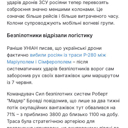
ударів дронів ЗСУ росіяни тепер перевозять
озброєння значно меншими колонами. Це
означає більше рейсів і більше витраченого часу.
Колони супроводжують мобільні вогневі групи.
Безпілотники відрізали логістику
Раніше УНІАН писав, що українські дрони
фактично
вибили росіян із траси Р-280 між
Маріуполем і Сімферополем
– після
систематичних ударів безпілотників ворог сам
заборонив рух своїх вантажівок цим маршрутом
із 7 червня.
Командувач Сил безпілотних систем Роберт
"Мадяр" Бровді повідомив, що лише за два тижні
потік окупаційних вантажівок тут обвалився на
71% – з приблизно 3800 до близько 1100 на добу.
Траса була стратегічною артерією для
постачання угруповань на окупованому півдні та