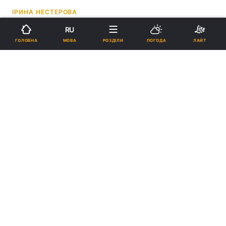
ІРИНА НЕСТЕРОВА
RU
14:06, 11.06.26
3 хв.
3718
МОВА
ГОЛОВНА
РОЗДІЛИ
ПОГОДА
ЛАЙТ
Підпишіться на нас в Google
Тимочко пояснив, як криза із пальним у Криму вплине на атаки
"Шахедів" / колаж УНІАН, фото
ua.depositphotos.com
, скриншот
На думку експерта, криза призведе до
серйозного відтоку пального з російської