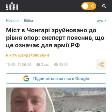
›
Новини
Війна
рус
Міст в Чонгарі зруйновано до
рівня опор: експерт пояснив, що
це означає для армії РФ
НІКІТА ШЕНДЕРОВСЬКИЙ
15:49, 11.06.26
2 хв.
3328
Підпишіться на нас в Google