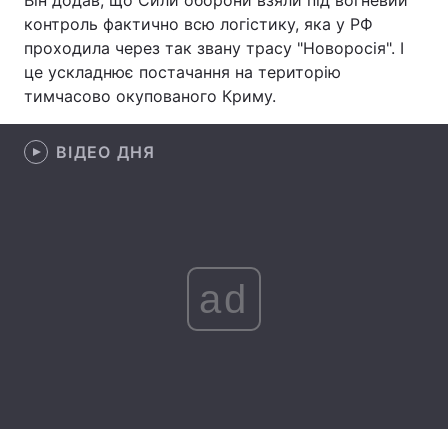
Він додав, що Сили оборони взяли під вогневий
контроль фактично всю логістику, яка у РФ
Лонгріди
проходила через так звану трасу "Новоросія". І
це ускладнює постачання на територію
Відео з Youtube
Статті
тимчасово окупованого Криму.
Інтерв'ю
Думки
ВІДЕО ДНЯ
Архів
Вакансії
Контакти
Послуги
ad