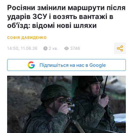
Росіяни змінили маршрути після
ударів ЗСУ і возять вантажі в
об'їзд: відомі нові шляхи
СОФІЯ ДАВИДЕНКО
14:50, 11.06.26
2 хв.
3746
Підпишіться на нас в Google