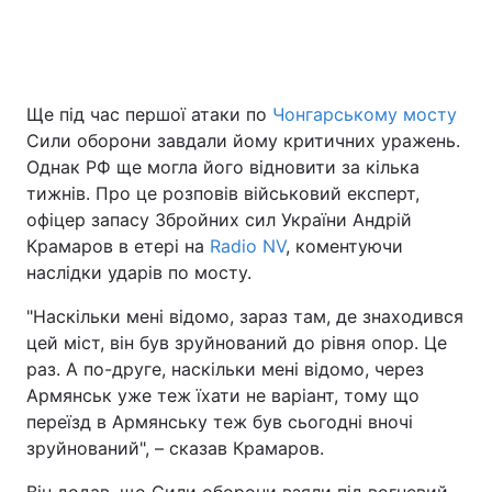
Головна
Війна
Ще під час першої атаки по
Чонгарському мосту
Сили оборони завдали йому критичних уражень.
Україна
Політика
Однак РФ ще могла його відновити за кілька
Економіка
Світ
тижнів. Про це розповів військовий експерт,
офіцер запасу Збройних сил України Андрій
Спорт
Наука
Крамаров в етері на
Radio NV
, коментуючи
наслідки ударів по мосту.
Техно і зв'язок
Лайт
"Наскільки мені відомо, зараз там, де знаходився
Зброя
Інциденти
цей міст, він був зруйнований до рівня опор. Це
раз. А по-друге, наскільки мені відомо, через
Здоров'я
Туризм
Армянськ уже теж їхати не варіант, тому що
переїзд в Армянську теж був сьогодні вночі
Цікавинки
Погода
зруйнований", – сказав Крамаров.
Екологія
Регіони