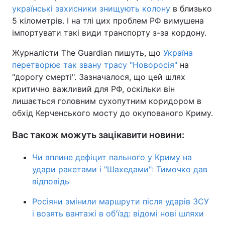
українські захисники знищують колону
в близько
5 кілометрів. І на тлі цих проблем РФ вимушена
імпортувати такі види транспорту з-за кордону.
Журналісти The Guardian пишуть, що
Україна
перетворює так звану трасу "Новоросія"
на
"дорогу смерті". Зазначалося, що цей шлях
критично важливий для РФ, оскільки він
лишається головним сухопутним коридором в
обхід Керченського мосту до окупованого Криму.
Вас також можуть зацікавити новини:
Чи вплине дефіцит пального у Криму на
удари ракетами і "Шахедами": Тимочко дав
відповідь
Росіяни змінили маршрути після ударів ЗСУ
і возять вантажі в об'їзд: відомі нові шляхи