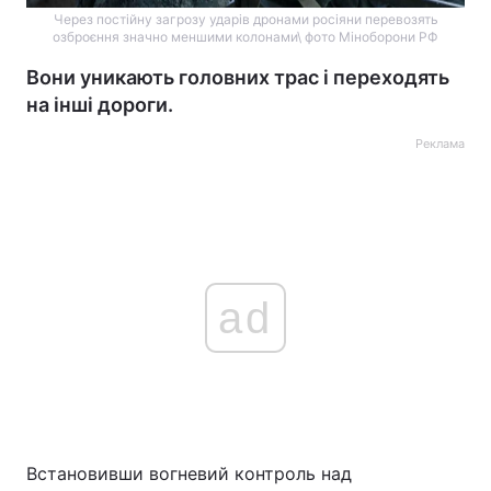
Через постійну загрозу ударів дронами росіяни перевозять
озброєння значно меншими колонами\ фото Міноборони РФ
Вони уникають головних трас і переходять
на інші дороги.
Реклама
ad
Встановивши вогневий контроль над