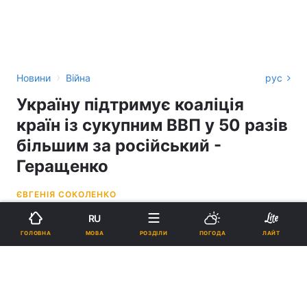
›
Новини
Війна
рус
Україну підтримує коаліція
країн із сукупним ВВП у 50 разів
більшим за російський -
Геращенко
ЄВГЕНІЯ СОКОЛЕНКО
RU
22:08, 19.10.22
3 хв.
1180
МОВА
ГОЛОВНА
РОЗДІЛИ
ПОГОДА
ЛАЙТ
Підпишіться на нас в Google