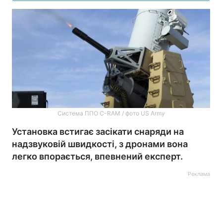
Система ППО C-RAM / фото US Army
Установка встигає засікати снаряди на
надзвуковій швидкості, з дронами вона
легко впорається, впевнений експерт.
Реклама