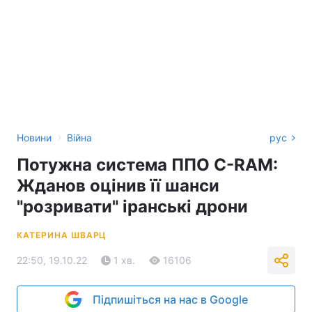
›
Новини
Війна
рус
Потужна система ППО C-RAM:
Жданов оцінив її шанси
"розривати" іранські дрони
КАТЕРИНА ШВАРЦ
22:50, 19.10.22
1 хв.
16106
Підпишіться на нас в Google