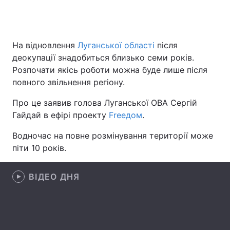
Головна
Війна
На відновлення
Луганської області
після
деокупації знадобиться близько семи років.
Україна
Політика
Розпочати якісь роботи можна буде лише після
повного звільнення регіону.
Економіка
Світ
Про це заявив голова Луганської ОВА Сергій
Спорт
Наука
Гайдай в ефірі проекту
Freeдом
.
Техно і зв'язок
Лайт
Водночас на повне розмінування території може
піти 10 років.
Зброя
Інциденти
ВІДЕО ДНЯ
Здоров'я
Туризм
Цікавинки
Погода
Екологія
Регіони