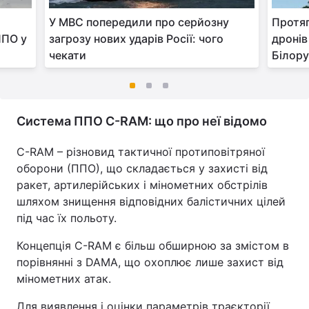
У МВС попередили про серйозну
Протяг
ППО у
загрозу нових ударів Росії: чого
дронів
чекати
Білору
Система ППО C-RAM: що про неї відомо
C-RAM – різновид тактичної протиповітряної
оборони (ППО), що складається у захисті від
ракет, артилерійських і мінометних обстрілів
шляхом знищення відповідних балістичних цілей
під час їх польоту.
Концепція C-RAM є більш обширною за змістом в
порівнянні з DAMA, що охоплює лише захист від
мінометних атак.
Для виявлення і оцінки параметрів траєкторії