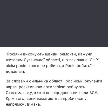
Лонгріди
Відео з Youtube
Статті
Інтерв'ю
Думки
Архів
Вакансії
"Росіяни виконують швидкі ремонти, кажучи
Контакти
жителям Луганської області, що так звана "ЛНР"
Послуги
вісім років нічого не робила, а Росія робить", -
додав він.
За словами очільника області, російські окупанти
наразі реактивною артилерією руйнують
Стельмахівку, з якої їх нещодавно вигнали ЗСУ.
Крім того, вони намагаються пробитися у
напрямку Лимана.