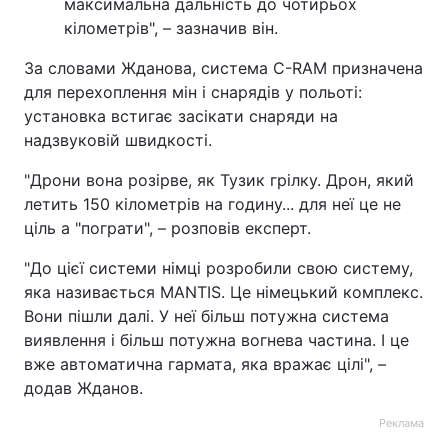
максимальна дальність до чотирьох
кілометрів", – зазначив він.
За словами Жданова, система C-RAM призначена
для перехоплення мін і снарядів у польоті:
установка встигає засікати снаряди на
надзвуковій швидкості.
"Дрони вона розірве, як Тузик грілку. Дрон, який
летить 150 кілометрів на годину... для неї це не
ціль а "пограти", – розповів експерт.
"До цієї системи німці розробили свою систему,
яка називається MANTIS. Це німецький комплекс.
Вони пішли далі. У неї більш потужна система
виявлення і більш потужна вогнева частина. І це
вже автоматична гармата, яка вражає цілі", –
додав Жданов.
Реклама