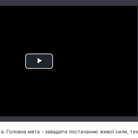
Play
Video
та. Головна мета - завадити постачанню живої сили, тех