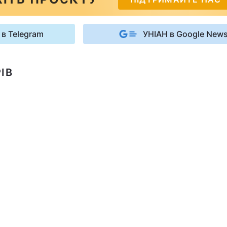
 в Telegram
УНІАН в Google New
ІВ