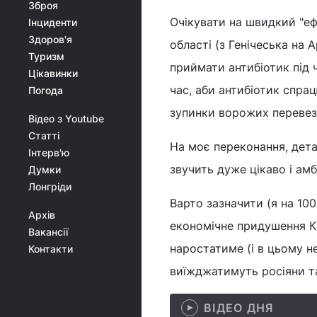
Зброя
Очікувати на швидкий "еф
Інциденти
Здоров'я
області (з Генічеська на 
Туризм
приймати антибіотик під 
Цікавинки
час, аби антибіотик спрац
Погода
зупинки ворожих переве
Відео з Youtube
Статті
На моє переконання, дета
Інтерв'ю
звучить дуже цікаво і амб
Думки
Лонгріди
Варто зазначити (я на 100
Архів
економічне придушення Кр
Вакансії
наростатиме (і в цьому н
Контакти
виїжджатимуть росіяни т
ВІДЕО ДНЯ