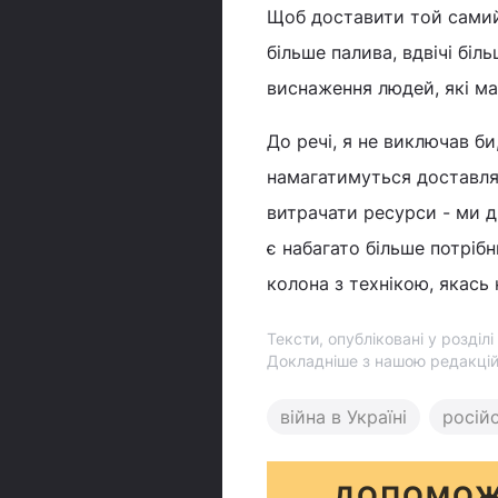
Щоб доставити той самий в
більше палива, вдвічі біл
виснаження людей, які маю
До речі, я не виключав би
намагатимуться доставля
витрачати ресурси - ми д
є набагато більше потрібн
колона з технікою, якась 
Тексти, опубліковані у розділ
Докладніше з нашою редакці
війна в Україні
росій
ДОПОМОЖ