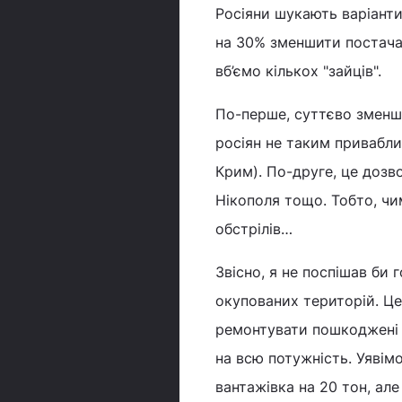
Росіяни шукають варіанти
на 30% зменшити постачан
вб’ємо кількох "зайців".
По-перше, суттєво зменш
росіян не таким привабли
Крим). По-друге, це дозв
Нікополя тощо. Тобто, ч
обстрілів…
Звісно, я не поспішав би 
окупованих територій. Це
ремонтувати пошкоджені 
на всю потужність. Уявім
вантажівка на 20 тон, ал