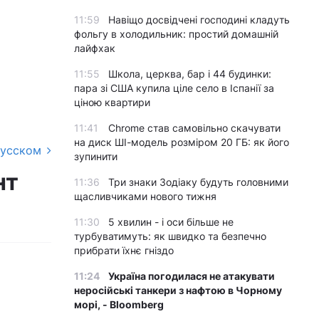
11:59
Навіщо досвідчені господині кладуть
фольгу в холодильник: простий домашній
лайфхак
11:55
Школа, церква, бар і 44 будинки:
пара зі США купила ціле село в Іспанії за
ціною квартири
11:41
Chrome став самовільно скачувати
на диск ШІ-модель розміром 20 ГБ: як його
русском
зупинити
нт
11:36
Три знаки Зодіаку будуть головними
щасливчиками нового тижня
11:30
5 хвилин - і оси більше не
турбуватимуть: як швидко та безпечно
прибрати їхнє гніздо
11:24
Україна погодилася не атакувати
неросійські танкери з нафтою в Чорному
морі, - Bloomberg