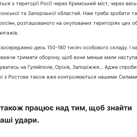
ться з території Росії через Кримський міст, через весь
сонської та Запорізької областей. Нам треба зробити та
росіян, розташованого на окупованих територіях цих о
нтажів.
 зосереджено десь 150-180 тисяч особового складу. І н
ло важче тримати оборону, щоб вони менше мали наступ
суватись на Гуляйполе, Оріхів, Запоріжжя… Адже спроби
ажі з Ростова також вже контролюються нашими Силам
г також працює над тим, щоб знайти
аші удари.