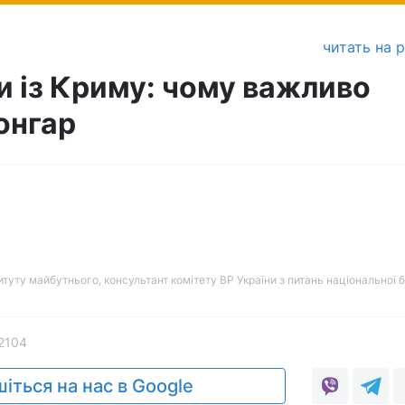
читать на 
и із Криму: чому важливо
онгар
итуту майбутнього, консультант комітету ВР України з питань національної 
2104
іться на нас в Google