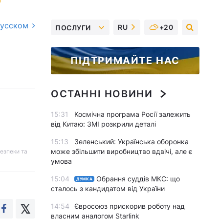
русском
RU
+20
ПОСЛУГИ
ПІДТРИМАЙТЕ НАС
ОСТАННІ НОВИНИ
15:31
Космічна програма Росії залежить
від Китаю: ЗМІ розкрили деталі
15:13
Зеленський: Українська оборонка
може збільшити виробництво вдвічі, але є
безпеки та
умова
15:04
Обрання суддів МКС: що
ДУМКА
сталось з кандидатом від України
14:54
Євросоюз прискорив роботу над
власним аналогом Starlink