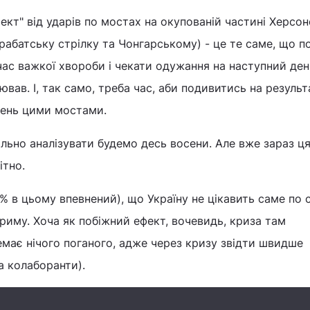
ект" від ударів по мостах на окупованій частині Херсон
Арабатську стрілку та Чонгарському) - це те саме, що п
час важкої хвороби і чекати одужання на наступний ден
ював. І, так само, треба час, аби подивитись на результ
зень цими мостами.
льно аналізувати будемо десь восени. Але вже зараз ця
ітно.
% в цьому впевнений), що Україну не цікавить саме по 
иму. Хоча як побіжний ефект, вочевидь, криза там
емає нічого поганого, адже через кризу звідти швидше
а колаборанти).