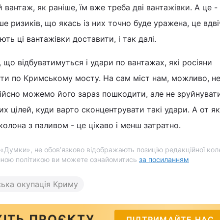
антаж, як раніше, їм вже треба дві вантажівки. А це - 
ьше ризиків, що якась із них точно буде уражена, це вдві
ть ці вантажівки доставити, і так далі.
, що відбуватимуться і удари по вантажах, які росіяни
ти по Кримському мосту. На сам міст нам, можливо, не
ійсно можемо його зараз пошкодити, але не зруйнувати.
их цілей, куди варто сконцентрувати такі удари. А от я
колона з паливом - це цікаво і менш затратно.
і «Думки», не обов’язково відображають позицію редакційної коле
йною політикою ви можете ознайомитись
за посиланням
ська окупація Криму
ІТЬ ПРОЄКТУ
ПІДТРИМАЙТЕ НАС