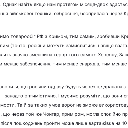
. Однак навіть якщо нам протягом місяця-двох вдастьс
ня військової техніки, озброєння, боєприпасів через К
имо товарообіг РФ з Кримом, тим самим, зробивши Кр
вим (тобто, росіяни можуть замислитись, навіщо взагал
олить значно зменшити терор того самого Херсону, Зап
им менше забезпечення, тим менше снарядів, тим менше
говорити, що росіяни одразу будуть через це драпати з
 - занадто оптимістично. І мусимо розуміти, що вони 
мости. Та й за таких умов ворог не зможе використову
о, що через той же Чонгар, приміром, могла спокійно пр
е після пошкоджень пройти може лише вартажівка на 10 