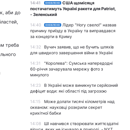
14:41
США щомісяця
ОНОВЛЕНО
постачатимуть Україні ракети для Patriot,
к, аби до
- Зеленський
бластей,
14:40
Лідер "Ногу свело!" назвав
ОНОВЛЕНО
причину приїзду в Україну та виправдався
за концерти в Криму
ам треба
14:32
Вучич заявив, що не бучить шляхів
для швидкого завершення війни в Україні
ального
14:31
"Королева": Сумська напередодні
60-річчя зачарувала мережу фото з
и
минулого
14:23
В Україні може виникнути серйозний
дефіцит води: які області під загрозою
14:15
Може долати тисячі кілометрів над
океаном: науковці розкрили секрет
крихітної бабки
14:08
ШІ навчився створювати життєздатні
віруси, яких не існувало в природі, - NYT