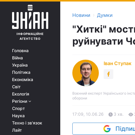
›
Новини
Думки
"Хиткі" мост
ІНФОРМАЦІЙНЕ
руйнувати Ч
АГЕНТСТВО
Головна
Війна
Іван Ступак
Україна
Політика
Економіка
Світ
Воєнний експерт Українського інст
Екологія
оборони
Регіони
Спорт
17:09, 10.06.26
3 хв.
Наука
Техно і зв'язок
Підпиш
Лайт