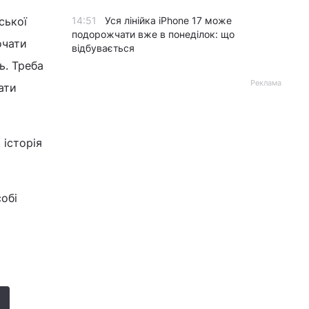
ської
14:51
Уся лінійка iPhone 17 може
подорожчати вже в понеділок: що
очати
відбувається
ь. Треба
Реклама
ати
 історія
собі