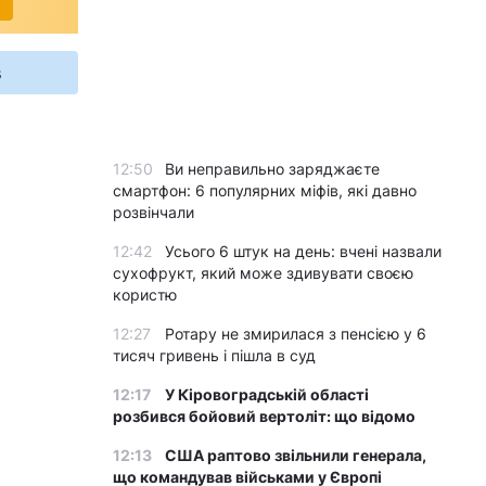
s
12:50
Ви неправильно заряджаєте
смартфон: 6 популярних міфів, які давно
розвінчали
12:42
Усього 6 штук на день: вчені назвали
сухофрукт, який може здивувати своєю
користю
12:27
Ротару не змирилася з пенсією у 6
тисяч гривень і пішла в суд
12:17
У Кіровоградській області
розбився бойовий вертоліт: що відомо
12:13
США раптово звільнили генерала,
що командував військами у Європі