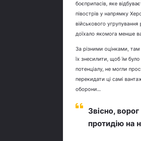
боєприпасів, яке відбуває
півострів у напрямку Хер
військового угрупування 
доїхало якомога менше ва
За різними оцінками, там
їх знесилити, щоб їм бу
потенціалу, не могли про
перекидати ці самі вант
оборони...
Звісно, воро
протидію на н