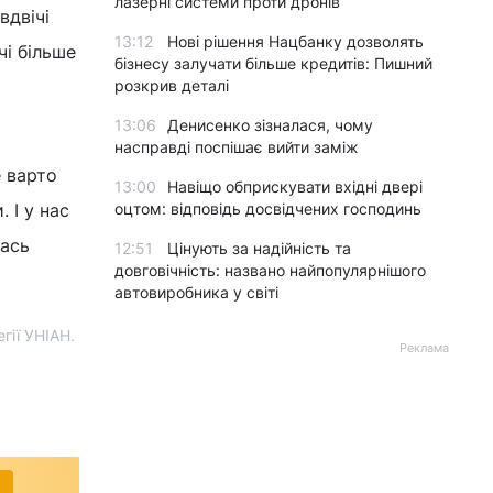
лазерні системи проти дронів
вдвічі
13:12
Нові рішення Нацбанку дозволять
чі більше
бізнесу залучати більше кредитів: Пишний
розкрив деталі
13:06
Денисенко зізналася, чому
насправді поспішає вийти заміж
 варто
13:00
Навіщо обприскувати вхідні двері
 І у нас
оцтом: відповідь досвідчених господинь
кась
12:51
Цінують за надійність та
довговічність: названо найпопулярнішого
автовиробника у світі
гії УНІАН.
Реклама