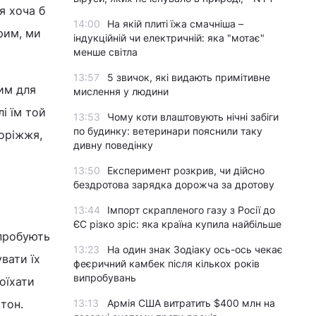
я хоча б
14:00
На якій плиті їжа смачніша –
рим, ми
індукційній чи електричній: яка "мотає"
менше світла
13:57
5 звичок, які видають примітивне
им для
мислення у людини
і їм той
13:53
Чому коти влаштовують нічні забіги
по будинку: ветеринари пояснили таку
оріжжя,
дивну поведінку
13:50
Експеримент розкрив, чи дійсно
бездротова зарядка дорожча за дротову
13:44
Імпорт скрапленого газу з Росії до
ЄС різко зріс: яка країна купила найбільше
спробують
13:23
На один знак Зодіаку ось-ось чекає
вати їх
феєричний камбек після кількох років
випробувань
оїхати
тон.
13:13
Армія США витратить $400 млн на