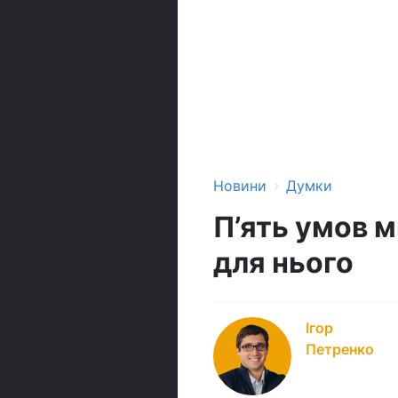
›
Новини
Думки
П’ять умов м
для нього
Ігор
Петренко