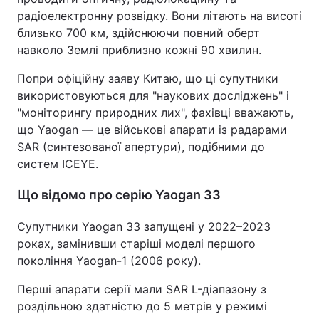
радіоелектронну розвідку. Вони літають на висоті
близько 700 км, здійснюючи повний оберт
навколо Землі приблизно кожні 90 хвилин.
Попри офіційну заяву Китаю, що ці супутники
використовуються для "наукових досліджень" і
"моніторингу природних лих", фахівці вважають,
що Yaogan — це військові апарати із радарами
SAR (синтезованої апертури), подібними до
систем ICEYE.
Що відомо про серію Yaogan 33
Супутники Yaogan 33 запущені у 2022–2023
роках, замінивши старіші моделі першого
покоління Yaogan-1 (2006 року).
Перші апарати серії мали SAR L-діапазону з
роздільною здатністю до 5 метрів у режимі