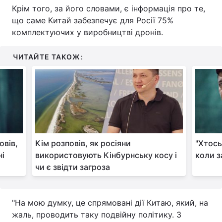
Крім того, за його словами, є інформація про те,
Тема оформлення
що саме Китай забезпечує для Росії 75%
комплектуючих у виробництві дронів.
ЧИТАЙТЕ ТАКОЖ:
овів,
Кім розповів, як росіяни
"Хтось
ні
використовують Кінбурнську косу і
коли з
чи є звідти загроза
"На мою думку, це спрямовані дії Китаю, який, на
жаль, проводить таку подвійну політику. З