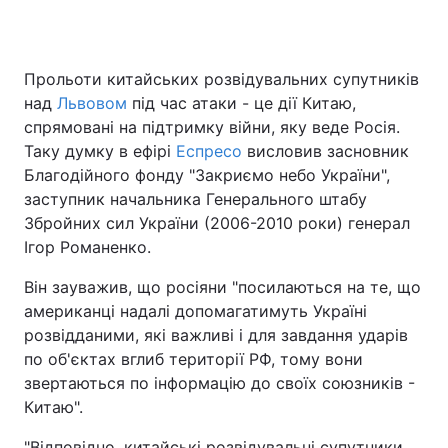
Прольоти китайських розвідувальних супутників
Головна
Війна
над
Львовом
під час атаки - це дії Китаю,
спрямовані на підтримку війни, яку веде Росія.
Україна
Політика
Таку думку в ефірі
Еспресо
висловив засновник
Благодійного фонду "Закриємо небо України",
Економіка
Світ
заступник начальника Генерального штабу
Спорт
Наука
Збройних сил України (2006-2010 роки) генерал
Ігор Романенко.
Техно і зв'язок
Лайт
Він зауважив, що росіяни "посилаються на те, що
Зброя
Інциденти
американці надалі допомагатимуть Україні
розвідданими, які важливі і для завдання ударів
Здоров'я
Туризм
по об'єктах вглиб території РФ, тому вони
звертаються по інформацію до своїх союзників -
Цікавинки
Погода
Китаю".
Екологія
Регіони
"Відповідно, китайські розвідувальні супутники