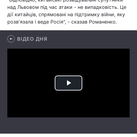
над Львовом під час атаки - не випадковість. Це
Лонгріди
дії китайців, спрямовані на підтримку війни, яку
розв'язала і веде Росія", - сказав Романенко.
Відео з Youtube
Статті
ВІДЕО ДНЯ
Інтерв'ю
Думки
Архів
Вакансії
Контакти
Послуги
Play
Video