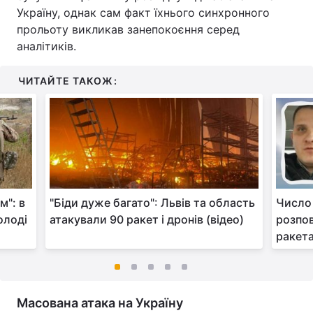
Україну, однак сам факт їхнього синхронного
прольоту викликав занепокоєння серед
аналітиків.
ЧИТАЙТЕ ТАКОЖ:
м": в
"Біди дуже багато": Львів та область
Число 
олоді
атакували 90 ракет і дронів (відео)
розпов
ракет
Масована атака на Україну