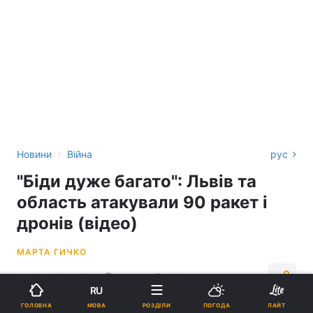
›
Новини
Війна
рус
"Біди дуже багато": Львів та
область атакували 90 ракет і
дронів (відео)
МАРТА ГИЧКО
14:40, 05.10.25
2 хв.
24815
RU
МОВА
ГОЛОВНА
РОЗДІЛИ
ПОГОДА
ЛАЙТ