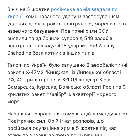
В ніч на 5 жовтня
російська армія завдала по
Україні
комбінованого удару із застосуванням
ударних дронів, ракет повітряного, морського та
наземного базування. Повітряні сили ЗСУ
виявили та здійснили супровід 549 засобів
повітряного нападу: 496 ударних БпЛА типу
Shahed та безпілотників інших типів.
Також по Україні було запущено 2 аеробалістичні
ракети Х-47М2 "Кинджал" із Липецької області
РФ, 42 крилаті ракети Х-101/Іскандер-К – із
Самарська, Курська, Брянська області Росії та 9
крилатих ракет "Калібр" із акваторії Чорного
моря.
Начальник управління комунікацій командування
Повітряних сил Юрій Ігнат розповів, що
російська окупаційна армія 5 жовтня під час
атаки по Україні, зокрема по Львівщині,