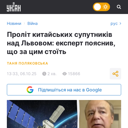
›
Новини
Війна
рус
Проліт китайських супутників
над Львовом: експерт пояснив,
що за цим стоїть
ТАНЯ ПОЛЯКОВСЬКА
13:33, 06.10.25
2 хв.
15866
Підпишіться на нас в Google