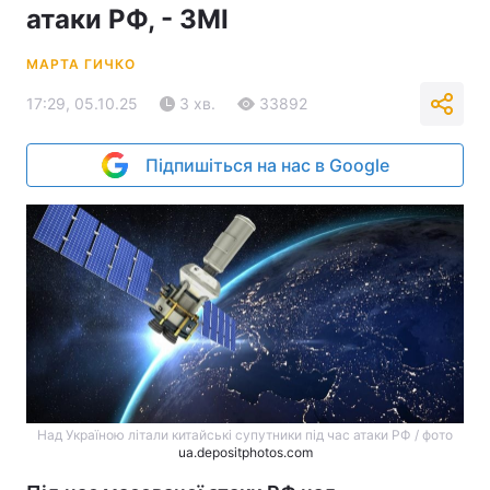
атаки РФ, - ЗМІ
МАРТА ГИЧКО
17:29, 05.10.25
3 хв.
33892
Підпишіться на нас в Google
Над Україною літали китайські супутники під час атаки РФ / фото
ua.depositphotos.com