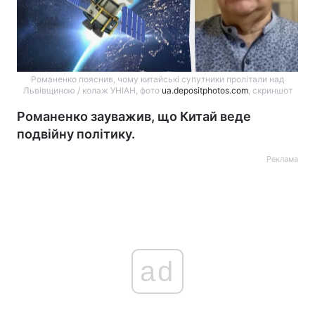
Романенко пояснив, чому китайські супутники пролітали над
Львівщиною / колаж УНІАН, фото
ua.depositphotos.com
, скриншот
Романенко зауважив, що Китай веде
подвійну політику.
Реклама
ad