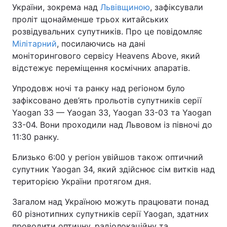
України, зокрема над
Львівщиною
, зафіксували
проліт щонайменше трьох китайських
розвідувальних супутників. Про це повідомляє
Мілітарний
, посилаючись на дані
моніторингового сервісу Heavens Above, який
відстежує переміщення космічних апаратів.
Упродовж ночі та ранку над регіоном було
зафіксовано дев’ять прольотів супутників серії
Yaogan 33 — Yaogan 33, Yaogan 33-03 та Yaogan
33-04. Вони проходили над Львовом із півночі до
11:30 ранку.
Близько 6:00 у регіон увійшов також оптичний
супутник Yaogan 34, який здійснює сім витків над
територією України протягом дня.
Загалом над Україною можуть працювати понад
60 різнотипних супутників серії Yaogan, здатних
проводити оптичну, радіолокаційну та