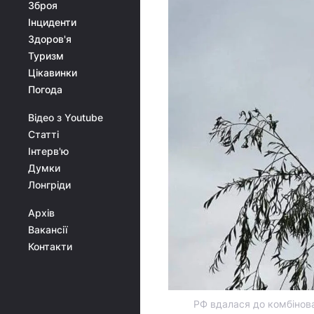
Зброя
Інциденти
Здоров'я
Туризм
Цікавинки
Погода
Відео з Youtube
Статті
Інтерв'ю
Думки
Лонгріди
Архів
Вакансії
Контакти
РФ вдалася до комбінова