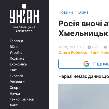
›
Новини
Війна
Росія вночі 
ІНФОРМАЦІЙНЕ
Хмельницькі
АГЕНТСТВО
Головна
Війна
13:18, 29.05.23
2 хв.
Ольга Робейко,
Таня Пол
Україна
Політика
Підпиш
Економіка
Світ
Екологія
Наразі немає даних щ
Регіони
Спорт
Наука
Техно і зв'язок
Лайт