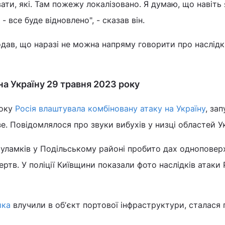
вати, які. Там пожежу локалізовано. Я думаю, що навіть
 все буде відновлено", - сказав він.
дав, що наразі не можна напряму говорити про наслідк
на Україну 29 травня 2023 року
року
Росія влаштувала комбіновану атаку на Україну
, за
е. Повідомлялося про звуки вибухів у низці областей Ук
я уламків у Подільському районі пробито дах одноповер
ртв. У поліції Київщини показали фото наслідків атаки 
ика
влучили в обʼєкт портової інфраструктури, сталася