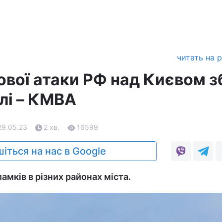
читать на 
ової атаки РФ над Києвом з
ілі – КМВА
29.05.23
2 хв.
16599
іться на нас в Google
амків в різних районах міста.