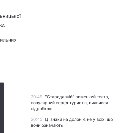
льницької
ВА.
тильних
20:49
"Стародавній" римський театр,
популярний серед туристів, виявився
підробкою
20:45
Ці знаки на долоні є не у всіх: що
вони означають