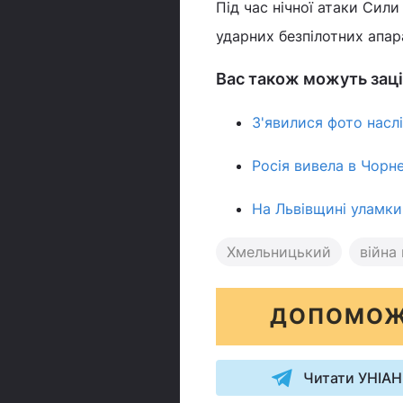
Під час нічної атаки Сил
ударних безпілотних апара
Вас також можуть заці
З'явилися фото наслі
Росія вивела в Чорне
На Львівщині уламки
Хмельницький
війна 
ДОПОМОЖ
Читати УНІАН