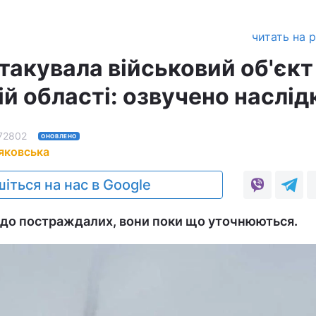
читать на 
атакувала військовий об'єкт
й області: озвучено наслід
72802
ОНОВЛЕНО
яковська
іться на нас в Google
одо постраждалих, вони поки що уточнюються.