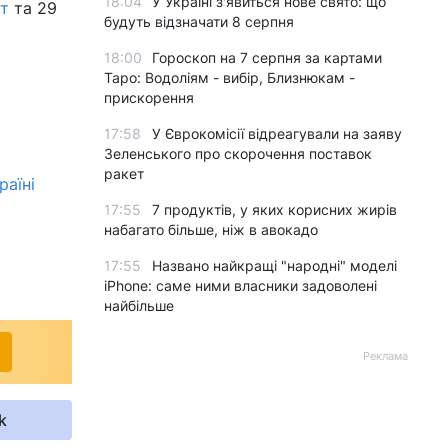
18:04
У Україні з'явиться нове свято: що
ет
та 29
будуть відзначати 8 серпня
18:00
Гороскоп на 7 серпня за картами
Таро: Водоліям - вибір, Близнюкам -
прискорення
17:58
У Єврокомісії відреагували на заяву
Зеленського про скорочення поставок
ракет
раїні
17:55
7 продуктів, у яких корисних жирів
набагато більше, ніж в авокадо
17:55
Названо найкращі "народні" моделі
iPhone: саме ними власники задоволені
найбільше
Реклама
k