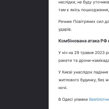
наслідки, не буду уточню
там є якісь пошкодження, -
Речник Повітряних сил до
ударів.
Комбінована атака РФ 
У ніч на 29 травня 2023 
ракети та дрони-камікадз
У Києві унаслідок падінн
житлового будинку, без же
ночі.
В Одесі уламки
безпілотн