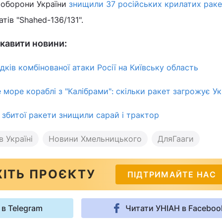
и оборони України
знищили 37 російських крилатих рак
тів "Shahed-136/131".
кавити новини:
дків комбінованої атаки Росії на Київську область
 море кораблі з "Калібрами": скільки ракет загрожує Ук
 збитої ракети знищили сарай і трактор
в Україні
Новини Хмельницького
ДляГааги
ІТЬ ПРОЄКТУ
ПІДТРИМАЙТЕ НАС
 в Telegram
Читати УНІАН в Faceboo