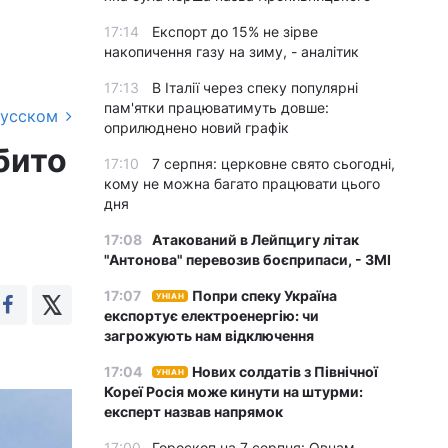
17:14
Експорт до 15% не зірве
накопичення газу на зиму, - аналітик
17:13
В Італії через спеку популярні
пам'ятки працюватимуть довше:
русском
оприлюднено новий графік
бито
17:10
7 серпня: церковне свято сьогодні,
кому не можна багато працювати цього
дня
17:08
Атакований в Лейпцигу літак
"Антонова" перевозив боєприпаси, - ЗМІ
17:07
Попри спеку Україна
УНІАН
експортує електроенергію: чи
загрожують нам відключення
17:04
Нових солдатів з Північної
УНІАН
Кореї Росія може кинути на штурми:
експерт назвав напрямок
17:00
Гороскоп на 7 серпня: Овнам –