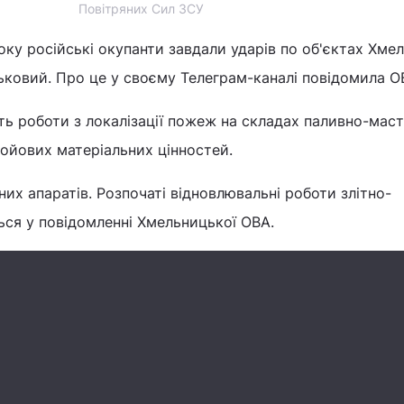
Повітряних Сил ЗСУ
року російські окупанти завдали ударів по об'єктах Хме
йськовий. Про це у своєму Телеграм-каналі повідомила О
ть роботи з локалізації пожеж на складах паливно-мас
 бойових матеріальних цінностей.
них апаратів. Розпочаті відновлювальні роботи злітно-
ться у повідомленні Хмельницької ОВА.