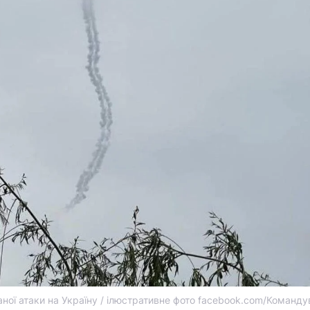
ної атаки на Україну / ілюстративне фото facebook.com/Команду