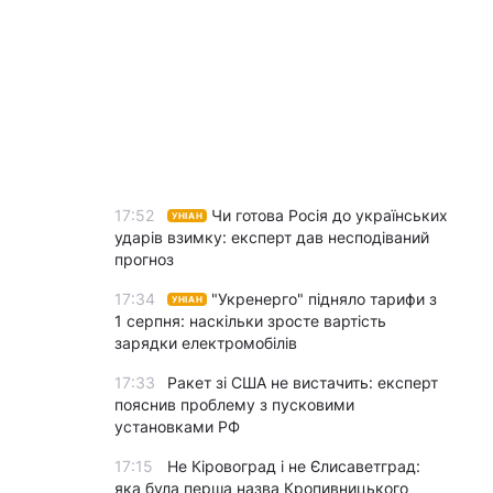
17:52
Чи готова Росія до українських
УНІАН
ударів взимку: експерт дав несподіваний
прогноз
17:34
"Укренерго" підняло тарифи з
УНІАН
1 серпня: наскільки зросте вартість
зарядки електромобілів
17:33
Ракет зі США не вистачить: експерт
пояснив проблему з пусковими
установками РФ
17:15
Не Кіровоград і не Єлисаветград:
яка була перша назва Кропивницького