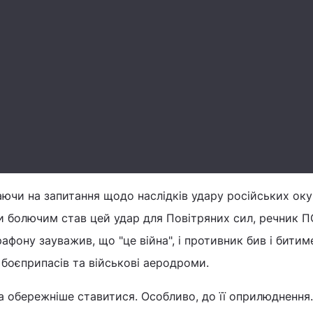
аючи на запитання щодо наслідків удару російських оку
и болючим став цей удар для Повітряних сил, речник 
рафону зауважив, що "це війна", і противник бив і битим
 боєприпасів та військові аеродроми.
ба обережніше ставитися. Особливо, до її оприлюднення