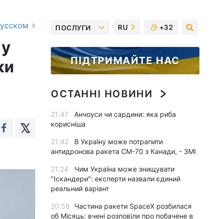
русском
RU
+32
ПОСЛУГИ
 у
ПІДТРИМАЙТЕ НАС
ки
ОСТАННІ НОВИНИ
21:47
Анчоуси чи сардини: яка риба
корисніша
21:42
В Україну може потрапити
антидронова ракета CM-70 з Канади, - ЗМІ
21:24
Чим Україна може знищувати
"Іскандери": експерти назвали єдиний
реальний варіант
20:58
Частина ракети SpaceX розбилася
об Місяць: вчені розповіли про побачене в