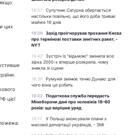
 якщо
18:57
Супутник Сатурна обертається
настільки повільно, що його доба триває
майже 16 днів
и цих
18:56
Захід проігнорував прохання Києва
про термінові поставки зенітних ракет, -
NYT
18:42
Зустріч із "відьмою" змінила все:
зірка 2000-х вперше розкрила, чому
пустивши
зникла зі сцени
раїни.
18:30
Румунія змінює течію Дунаю: для
чого вона це робить
хового
18:22
Податкова служба передасть
РФ цієї
Міноборони дані про чоловіків 18–60
років: що вирішив уряд
18:17
У Польщі анонсували плани з
 пожежа.
масової депортації українців, - ЗМІ