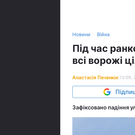
›
Новини
Війна
Під час ранк
всі ворожі ц
Анастасія Печенюк
13:09, 
Підпиш
Зафіксовано падіння ул