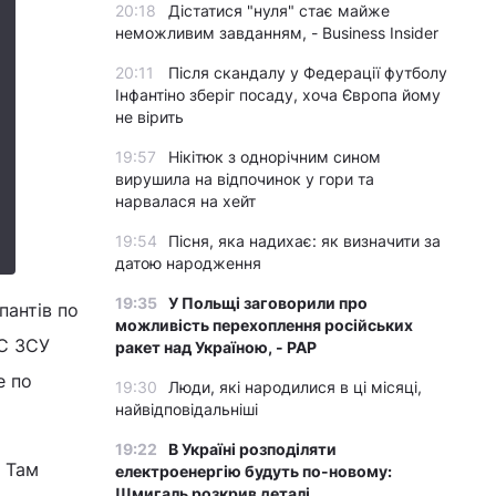
20:18
Дістатися "нуля" стає майже
неможливим завданням, - Business Insider
20:11
Після скандалу у Федерації футболу
Інфантіно зберіг посаду, хоча Європа йому
не вірить
19:57
Нікітюк з однорічним сином
вирушила на відпочинок у гори та
нарвалася на хейт
19:54
Пісня, яка надихає: як визначити за
датою народження
19:35
У Польщі заговорили про
пантів по
можливість перехоплення російських
ПС ЗСУ
ракет над Україною, - PAP
е по
19:30
Люди, які народилися в ці місяці,
найвідповідальніші
19:22
В Україні розподіляти
. Там
електроенергію будуть по-новому:
Шмигаль розкрив деталі