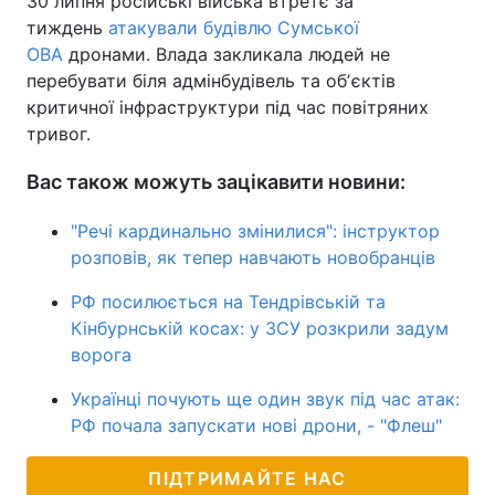
30 липня російські війська втретє за
тиждень
атакували будівлю Сумської
ОВА
дронами. Влада закликала людей не
перебувати біля адмінбудівель та обʼєктів
критичної інфраструктури під час повітряних
тривог.
Вас також можуть зацікавити новини:
"Речі кардинально змінилися": інструктор
розповів, як тепер навчають новобранців
РФ посилюється на Тендрівській та
Кінбурнській косах: у ЗСУ розкрили задум
ворога
Українці почують ще один звук під час атак:
РФ почала запускати нові дрони, - "Флеш"
ПІДТРИМАЙТЕ НАС