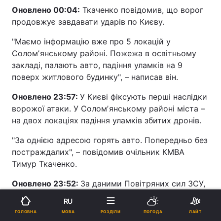
Оновлено 00:04:
Ткаченко повідомив, що ворог
продовжує завдавати ударів по Києву.
"Маємо інформацію вже про 5 локацій у
Соломʼянському районі. Пожежа в освітньому
закладі, палають авто, падіння уламків на 9
поверх житлового будинку", – написав він.
Оновлено 23:57:
У Києві фіксують перші наслідки
ворожої атаки. У Соломʼянському районі міста –
на двох локаціях падіння уламків збитих дронів.
"За однією адресою горять авто. Попередньо без
постраждалих", – повідомив очільник КМВА
Тимур Ткаченко.
Оновлено 23:52:
За даними Повітряних сил ЗСУ,
ворожі дрони зараз фіксуються у таких
RU
областях:
МОВА
ГОЛОВНА
РОЗДІЛИ
ПОГОДА
ЛАЙТ