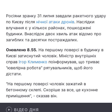
Росіяни зранку 31 липня завдали ракетного удару
по Києву після
Головна
нічної атаки дронів
Війна
. Наслідки
влучання є у кількох районах, пошкоджені
Україна
Політика
будинки. Внаслідок двох хвиль атак відомо про
загиблих та десятки постраждалих.
Економіка
Світ
Оновлено 8.55.
На першому поверсі в будинку в
Спорт
Наука
Києві затиснутий чоловік. Міністр внутрішніх
справ
Ігор Клименко
поінформував, що триває
Техно і зв'язок
Лайт
"ювелірна робота" рятувальників, щоб його
дістати.
Зброя
Інциденти
"На першому поверсі чоловік зажатий в
Здоров'я
Туризм
бетонному склепі. Скоріше за все, це кухонне
приміщення", - сказав він.
Цікавинки
Погода
Екологія
ВІДЕО ДНЯ
Регіони