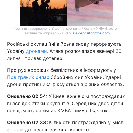
Росіяни тероризують Україну дронами / Колаж УНІАН, фото -
Західне теруправління НГУ,
ua.depositphotos.com
Російські окупаційні війська знову тероризують
Україну
дронами
. Атака розпочалася ввечері 30
липня і триває дотепер.
Про рух ворожих безпілотників інформують у
Повітряних силах
Збройних сил України. Ударні
дрони противника фіксуються в різних областях.
Оновлено 02:54:
У Києві вже вісім постраждалих
внаслідок атаки окупантів. Серед них двоє дітей,
повідомляє очільник КМВА Тимур Ткаченко.
Оновлено 02:33:
Кількість постраждалих у Києві
зросла до шести, заявив Ткаченко.