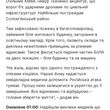
Очільник КМВА Тимур Ткаченко акцентує, що
ворог бʼє ударними дронами по цивільній
інфраструктурі. Найбільше постраждав
Соломʼянський район.
Там зафіксовано пожежу в багатоповерхівці,
займання біля житлового будинку, загорання в
освітньому закладі. Крім того, палають склади та
декілька нежитлових приміщень за різними
адресами. Також фіксується падіння частин БпЛА
на двох локаціях – біля будинку та на машину.
"На жаль, відомо про одного постраждалого з
опіками кінцівок. Наразі йому надається
невідкладна медична допомога. Російська атака
триває. Прошу киян залишатися в укриттях до її
завершення. Все відновимо та відбудуємо –
головне зберегти життя", – додав він.
Оновлено 01:00:
Надійшли виклики медиків ще