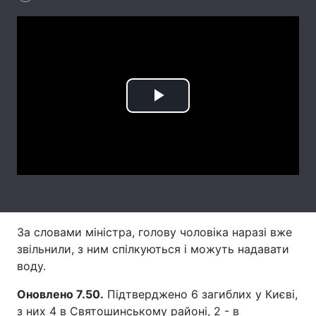
Лонгріди
Відео з Youtube
Статті
Інтерв'ю
Думки
Play
Архів
Вакансії
Video
Контакти
Послуги
За словами міністра, голову чоловіка наразі вже
звільнили, з ним спілкуються і можуть надавати
воду.
Оновлено 7.50.
Підтверджено 6 загиблих у Києві,
з них 4 в Святошинському районі, 2 - в