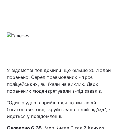
У відомстві повідомили, що більше 20 людей
поранено. Серед травмованих - троє
поліцейських, які їхали на виклик. Двох
поранених людейврятували з-під завалів.
"Один з ударів прийшовся по житловій
багатоповерхівці: зруйновано цілий під’їзд", -
йдеться у повідомленні.
Оновлено 6.35.
Мер Києва Віталій Кличко