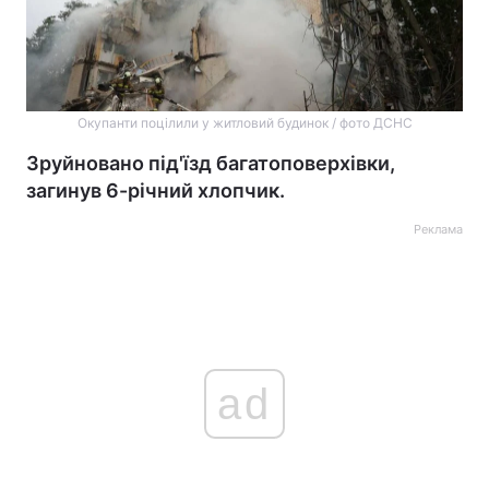
Окупанти поцілили у житловий будинок / фото ДСНС
Зруйновано під'їзд багатоповерхівки,
загинув 6-річний хлопчик.
Реклама
ad