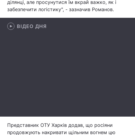
ділянці, але просунутися їм вкрай важко, як і
забезпечити логістику", - зазначив Романов.
Лонгріди
ВІДЕО ДНЯ
Відео з Youtube
Статті
Інтерв'ю
Думки
Архів
Вакансії
Контакти
Послуги
Представник ОТУ Харків додав, що росіяни
продовжують накривати щільним вогнем цю