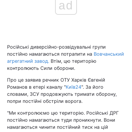
ad
Головна
Війна
Україна
Політика
Російські диверсійно-розвідувальні групи
Економіка
Світ
постійно намагаються потрапити на
Вовчанський
агрегатний завод.
Втім, цю територію
Спорт
Наука
контролюють Сили оборони.
Техно і зв'язок
Лайт
Про це заявив речник ОТУ Харків Євгеній
Романов в етері каналу "
Київ24
". За його
Зброя
Інциденти
словами, ЗСУ продовжують тримати оборону,
попри постійні обстріли ворога.
Здоров'я
Туризм
"Ми контролюємо цю територію. Російські ДРГ
Цікавинки
Погода
постійно намагаються туди проникнути. Вони
намагаються чинити постійний тиск на цій
Екологія
Регіони