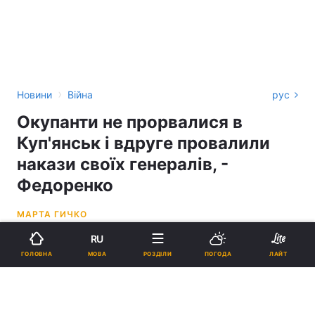
›
Новини
Війна
рус
Окупанти не прорвалися в
Куп'янськ і вдруге провалили
накази своїх генералів, -
Федоренко
МАРТА ГИЧКО
RU
07:27, 13.01.25
4 хв.
6650
МОВА
ГОЛОВНА
РОЗДІЛИ
ПОГОДА
ЛАЙТ
Підпишіться на нас в Google