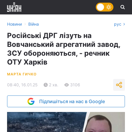
›
Новини
Війна
рус
Російські ДРГ лізуть на
Вовчанський агрегатний завод,
ЗСУ обороняються, - речник
ОТУ Харків
МАРТА ГИЧКО
08:40, 16.01.25
2 хв.
3106
Підпишіться на нас в Google