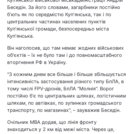
Куп’янської військової міськадміністрації Андрій
Беседін. За його словами, загарбники постійно
бʼють як по середмістю Купʼянська, так і по
центральних частинах населених пунктів
Куп'янської громади, безпосередньо міста
Куп'янська.
Він наголосив, що там немає жодних військових
об'єктів – їх не було там і до повномасштабного
вторгнення РФ в Україну.
"З кожним днем все більше і більше збільшується
інтенсивність застосування різного типу БпЛА, в
тому числі FPV-дронів, БпЛА "Молнія". Ворог
постійно б'є по центральних шляхах, логістичним
шляхам, по автівках, по зупинках громадського
транспорту, по магазинах", – зауважив Беседін.
Очільник МВА додав, що лінія фронту
знаходиться у 2 км від межі міста. Через це,