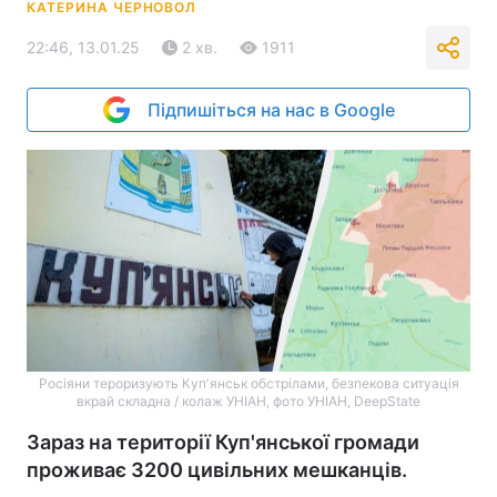
КАТЕРИНА ЧЕРНОВОЛ
22:46, 13.01.25
2 хв.
1911
Підпишіться на нас в Google
Росіяни тероризують Купʼянськ обстрілами, безпекова ситуація
вкрай складна / колаж УНІАН, фото УНІАН, DeepState
Зараз на території Куп'янської громади
проживає 3200 цивільних мешканців.