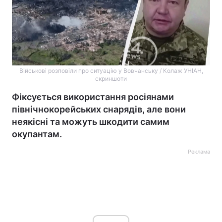
Військові розповіли про ситуацію у Вовчанську / Колаж УНІАН,
скриншоти
Фіксується використання росіянами
північнокорейських снарядів, але вони
неякісні та можуть шкодити самим
окупантам.
Реклама