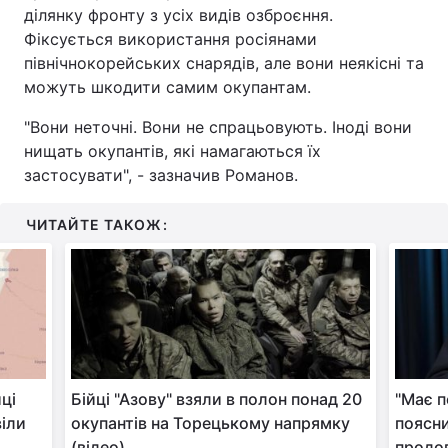
ділянку фронту з усіх видів озброєння.
Тема оформлення
Фіксується використання росіянами
північнокорейських снарядів, але вони неякісні та
можуть шкодити самим окупантам.
"Вони неточні. Вони не спрацьовують. Іноді вони
нищать окупантів, які намагаються їх
застосувати", - зазначив Романов.
ЧИТАЙТЕ ТАКОЖ:
ці
Бійці "Азову" взяли в полон понад 20
"Має п
віли
окупантів на Торецькому напрямку
поясни
(відео)
продо