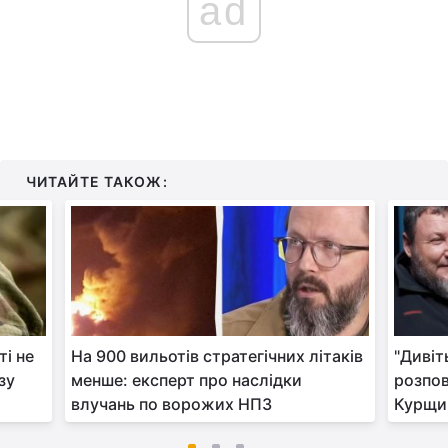
ad
ЧИТАЙТЕ ТАКОЖ:
і не
На 900 вильотів стратегічних літаків
"Дивіт
зу
менше: експерт про наслідки
розпов
влучань по ворожих НПЗ
Курщи