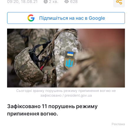
09:20, 18.08.21
2 хв.
628
Підпишіться на нас в Google
Сьогодні зранку порушень режиму припинення вогню не
зафіксовано / president.gov.ua
Зафіксовано 11 порушень режиму
припинення вогню.
Реклама