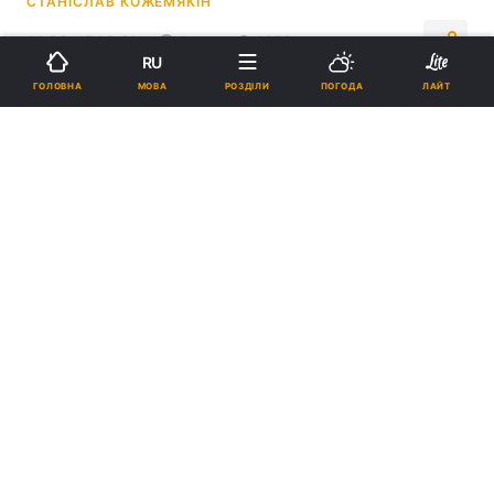
СТАНІСЛАВ КОЖЕМЯКІН
14:33, 17.08.21
1 хв.
1279
RU
МОВА
ГОЛОВНА
РОЗДІЛИ
ПОГОДА
ЛАЙТ
Підпишіться на нас в Google
Загиблий на Донбасі старший солдат Артем Мазур / фото
facebook.com/pryiutivka
Артем Мазур служив заступником
командира бойової машини і навідником.