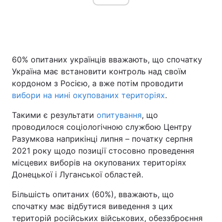
Головна
Війна
60% опитаних українців вважають, що спочатку
Україна
Політика
Україна має встановити контроль над своїм
кордоном з Росією, а вже потім проводити
Економіка
Світ
вибори на нині окупованих територіях
.
Спорт
Наука
Такими є результати
опитування
, що
проводилося соціологічною службою Центру
Техно і зв'язок
Лайт
Разумкова наприкінці липня – початку серпня
2021 року щодо позиції стосовно проведення
Зброя
Інциденти
місцевих виборів на окупованих територіях
Здоров'я
Туризм
Донецької і Луганської областей.
Більшість опитаних (60%), вважають, що
Цікавинки
Погода
спочатку має відбутися виведення з цих
Екологія
Регіони
територій російських військових, обеззброєння