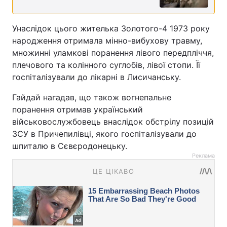
Унаслідок цього жителька Золотого-4 1973 року
народження отримала мінно-вибухову травму,
множинні уламкові поранення лівого передпліччя,
плечового та колінного суглобів, лівої стопи. Її
госпіталізували до лікарні в Лисичанську.
Гайдай нагадав, що також вогнепальне
поранення отримав український
військовослужбовець внаслідок обстрілу позицій
ЗСУ в Причепилівці, якого госпіталізували до
шпиталю в Сєвєродонецьку.
Реклама