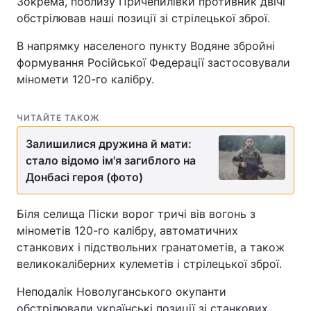
Зокрема, поблизу Причепилівки противник двічі
обстрілював наші позиції зі стрілецької зброї.
В напрямку населеного пункту Водяне збройні
формування Російської Федерації застосовували
міномети 120-го калібру.
ЧИТАЙТЕ ТАКОЖ
Залишилися дружина й мати:
стало відомо ім'я загиблого на
Донбасі героя (фото)
Біля селища Піски ворог тричі вів вогонь з
мінометів 120-го калібру, автоматичних
станкових і підствольних гранатометів, а також
великокаліберних кулеметів і стрілецької зброї.
Неподалік Новолуганського окупанти
обстрілювали українські позиції зі станкових