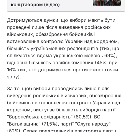
концтабором (відео)
Дотримуються думки, що вибори мають бути
проведені лише після виведення російських
військових, обеззброєння бойовиків і
встановлення контролю України над кордоном,
більшість україномовних респондентів (тих, що
спілкуються вдома українською мовою ˗ 69%), і
відносна більшість російськомовних (45%, при
16% тих, хто дотримується протилежної точки
зору).
За те, щоб вибори проводились лише після
виведення російських військових, обеззброєння
бойовиків і встановлення контролю України над
кордоном, виступає більшість виборців партії
"Європейська солідарність" (80,5%), ВО
"Батьківщина" (71,5%), партії "Слуга народу"
(62%). Серед представників електорату партії