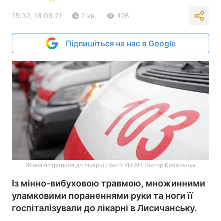
15:32, 18.08.21
2 хв.
426
Підпишіться на нас в Google
Жінка потрапила до лікарні / фото УНІАН, Віктор Ковальчук
Із мінно-вибуховою травмою, множинними
уламковими пораненнями руки та ноги її
госпіталізували до лікарні в Лисичанську.