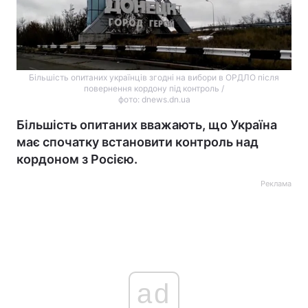
Більшість опитаних українців згодні на вибори в ОРДЛО після
повернення кордону під контроль /
фото: dnews.dn.ua
Більшість опитаних вважають, що Україна
має спочатку встановити контроль над
кордоном з Росією.
Реклама
ad