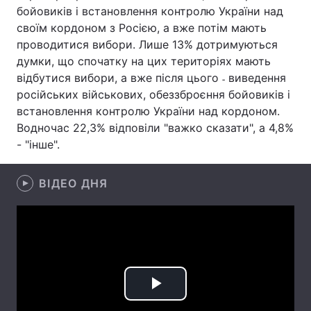
бойовиків і встановлення контролю України над
Лонгріди
своїм кордоном з Росією, а вже потім мають
проводитися вибори. Лише 13% дотримуються
думки, що спочатку на цих територіях мають
Відео з Youtube
Статті
відбутися вибори, а вже після цього ˗ виведення
російських військових, обеззброєння бойовиків і
Інтерв'ю
Думки
встановлення контролю України над кордоном.
Архів
Вакансії
Водночас 22,3% відповіли "важко сказати", а 4,8%
- "інше".
Контакти
ВІДЕО ДНЯ
Послуги
Play