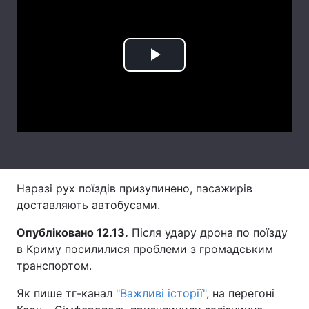
Лонгріди
Відео з Youtube
Статті
Play
Інтерв'ю
Думки
Video
Архів
Вакансії
Контакти
Послуги
Наразі рух поїздів призупинено, пасажирів
доставляють автобусами.
Опубліковано 12.13.
Після удару дрона по поїзду
в Криму посилилися проблеми з громадським
транспортом.
Як пише тг-канал
"Важливі історії"
, на перегоні