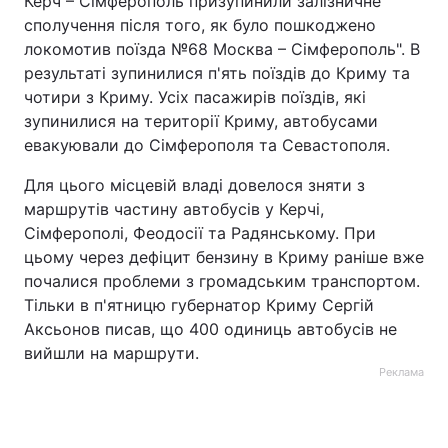
Керч – Сімферополь призупинили залізничне
сполучення після того, як було пошкоджено
Тема оформлення
локомотив поїзда №68 Москва – Сімферополь". В
результаті зупинилися п'ять поїздів до Криму та
чотири з Криму. Усіх пасажирів поїздів, які
зупинилися на території Криму, автобусами
евакуювали до Сімферополя та Севастополя.
Для цього місцевій владі довелося зняти з
маршрутів частину автобусів у Керчі,
Сімферополі, Феодосії та Радянському. При
цьому через дефіцит бензину в Криму раніше вже
почалися проблеми з громадським транспортом.
Тільки в п'ятницю губернатор Криму Сергій
Аксьонов писав, що 400 одиниць автобусів не
вийшли на маршрути.
Реклама