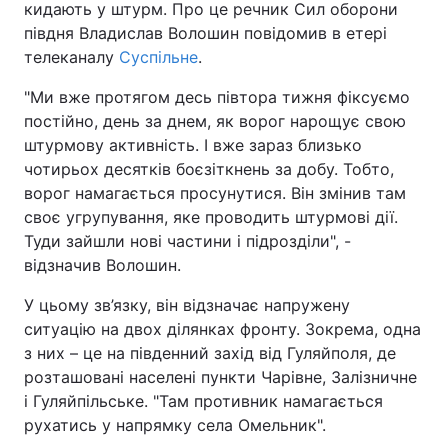
кидають у штурм. Про це речник Сил оборони
півдня Владислав Волошин повідомив в етері
телеканалу
Суспільне
.
"Ми вже протягом десь півтора тижня фіксуємо
постійно, день за днем, як ворог нарощує свою
штурмову активність. І вже зараз близько
чотирьох десятків боєзіткнень за добу. Тобто,
ворог намагається просунутися. Він змінив там
своє угрупування, яке проводить штурмові дії.
Туди зайшли нові частини і підрозділи", -
відзначив Волошин.
У цьому зв’язку, він відзначає напружену
ситуацію на двох ділянках фронту. Зокрема, одна
з них – це на південний захід від Гуляйполя, де
розташовані населені пункти Чарівне, Залізничне
і Гуляйпільське. "Там противник намагається
рухатись у напрямку села Омельник".