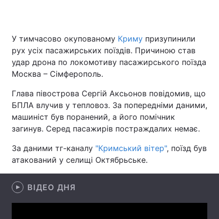
У тимчасово окупованому
Криму
призупинили
Головна
Війна
рух усіх пасажирських поїздів. Причиною став
удар дрона по локомотиву пасажирського поїзда
Україна
Політика
Москва – Сімферополь.
Економіка
Світ
Глава півострова Сергій Аксьонов повідомив, що
БПЛА влучив у тепловоз. За попередніми даними,
Спорт
Наука
машиніст був поранений, а його помічник
загинув. Серед пасажирів постраждалих немає.
Техно і зв'язок
Лайт
За даними тг-каналу
"Кримський вітер"
, поїзд був
Зброя
Інциденти
атакований у селищі Октябрьське.
Здоров'я
Туризм
ВІДЕО ДНЯ
Цікавинки
Погода
Екологія
Регіони