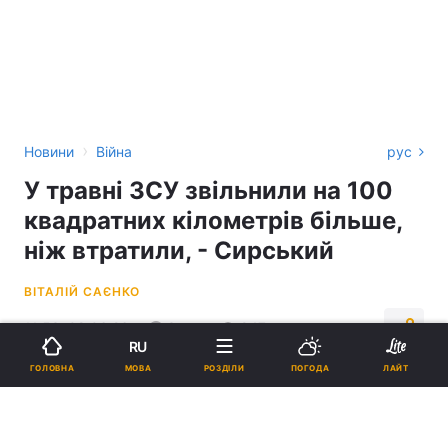
›
Новини
Війна
рус
У травні ЗСУ звільнили на 100
квадратних кілометрів більше,
ніж втратили, - Сирський
ВІТАЛІЙ САЄНКО
11:53, 08.06.26
3 хв.
947
RU
МОВА
ГОЛОВНА
РОЗДІЛИ
ПОГОДА
ЛАЙТ
Підпишіться на нас в Google