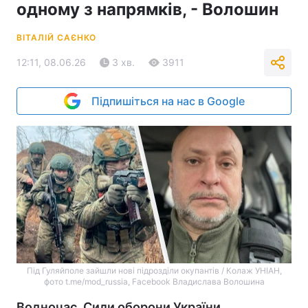
одному з напрямків, - Волошин
ВІТАЛІЙ САЄНКО
12:11, 08.06.26
3 хв.
3911
Підпишіться на нас в Google
Під Гуляйполе зайшли нові підрозділи окупантів / Колаж УНІАН,
фото t.me/mod_russia, Facebook Владислава Волошина
Водночас, Сили оборони України