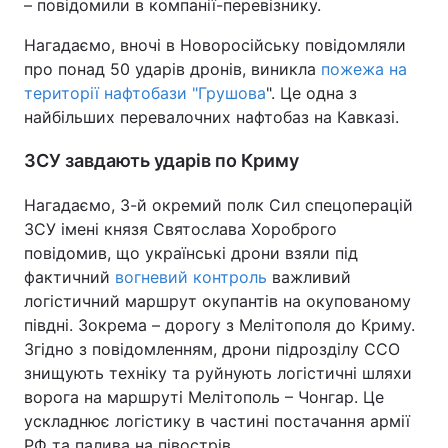
– повідомили в компанії-перевізнику.
Нагадаємо, вночі в Новоросійську повідомляли
про понад 50 ударів дронів, виникла
пожежа на
території нафтобази "Грушова
". Це одна з
найбільших перевалочних нафтобаз на Кавказі.
ЗСУ завдають ударів по Криму
Нагадаємо, 3-й окремий полк Сил спецоперацій
ЗСУ імені князя Святослава Хороброго
повідомив, що українські дрони взяли під
фактичний
вогневий контроль
важливий
логістичний маршрут окупантів на окупованому
півдні. Зокрема – дорогу з Мелітополя до Криму.
Згідно з повідомленням, дрони підрозділу ССО
знищують техніку та руйнують логістичні шляхи
ворога на маршруті Мелітополь – Чонгар. Це
ускладнює логістику в частині постачання армії
РФ та палива на півострів.