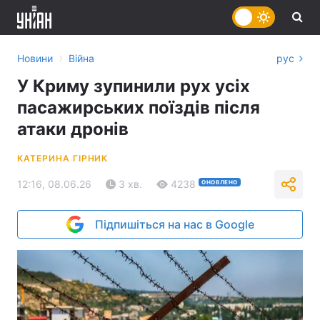
›
Новини
Війна
рус
У Криму зупинили рух усіх
пасажирських поїздів після
атаки дронів
КАТЕРИНА ГІРНИК
12:16, 08.06.26
3 хв.
4238
ОНОВЛЕНО
Підпишіться на нас в Google