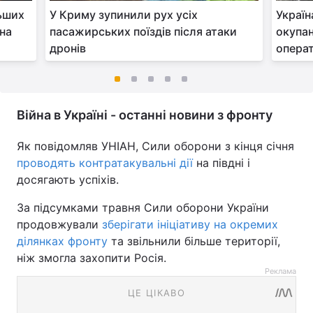
льших
У Криму зупинили рух усіх
Україн
жна
пасажирських поїздів після атаки
окупан
дронів
операт
Війна в Україні - останні новини з фронту
Як повідомляв УНІАН, Сили оборони з кінця січня
проводять контратакувальні дії
на півдні і
досягають успіхів.
За підсумками травня Сили оборони України
продовжували
зберігати ініціативу на окремих
ділянках фронту
та звільнили більше території,
ніж змогла захопити Росія.
Реклама