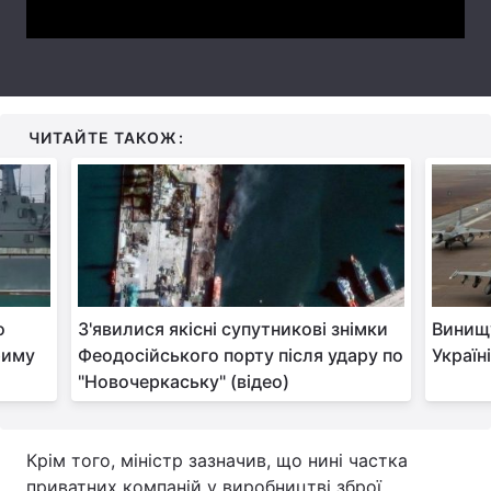
Тема оформлення
ЧИТАЙТЕ ТАКОЖ:
о
З'явилися якісні супутникові знімки
Винищу
риму
Феодосійського порту після удару по
Україн
"Новочеркаську" (відео)
Крім того, міністр зазначив, що нині частка
приватних компаній у виробництві зброї