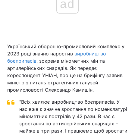
ad
Головна
Війна
Україна
Політика
Український оборонно-промисловий комплекс у
Економіка
Світ
2023 році значно наростив
виробництво
боєприпасів
, зокрема мінометних мін та
Спорт
Наука
артилерійських снарядів. Як передає
кореспондент УНІАН, про це на брифінгу заявив
Техно і зв'язок
Лайт
міністр з питань стратегічних галузей
промисловості Олександр Камишін.
Зброя
Інциденти
"Всіх хвилює виробництво боєприпасів. У
Здоров'я
Туризм
нас вже є значне зростання по номенклатурі
мінометних пострілів у 42 рази. В нас є
Цікавинки
Погода
зростання по артилерійських снарядах –
майже в три рази. І працюємо щоб зростати
Екологія
Регіони