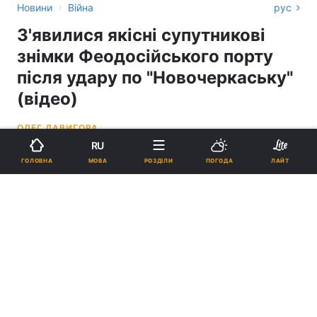
›
Новини
Війна
рус
З'явилися якісні супутникові
знімки Феодосійського порту
після удару по "Новочеркаську"
(відео)
ОЛЕГ ДАВИГОРА
RU
19:47, 27.12.23
2 хв.
11860
МОВА
ГОЛОВНА
РОЗДІЛИ
ПОГОДА
ЛАЙТ
Підпишіться на нас в Google