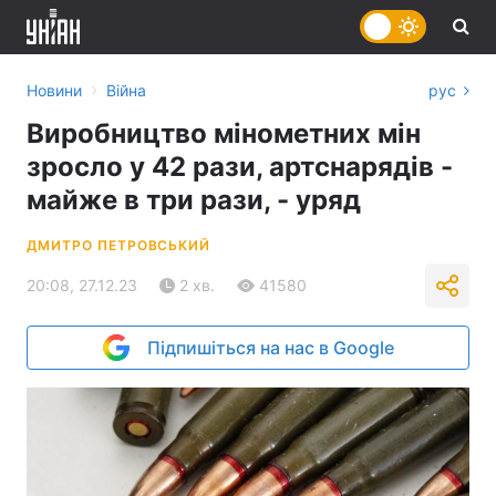
›
Новини
Війна
рус
Виробництво мінометних мін
зросло у 42 рази, артснарядів -
майже в три рази, - уряд
ДМИТРО ПЕТРОВСЬКИЙ
20:08, 27.12.23
2 хв.
41580
Підпишіться на нас в Google