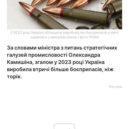
У 2023 році Україна збільшила виробництво боєприпасів утричі
порівняно з минулим роком / фото УНІАН
За словами міністра з питань стратегічних
галузей промисловості Олександра
Камишіна, згалом у 2023 році Україна
виробила втричі більше боєприпасів, ніж
торік.
Реклама