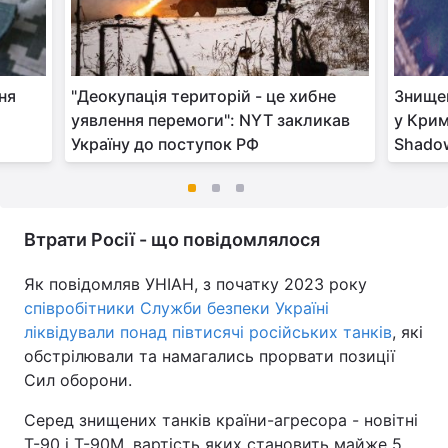
ня
"Деокупація територій - це хибне
Знищен
уявлення перемоги": NYT закликав
у Крим
Україну до поступок РФ
Shadow
Втрати Росії - що повідомлялося
Як повідомляв УНІАН, з початку 2023 року
співробітники Служби безпеки Україні
ліквідували понад півтисячі російських танків
, які
обстрілювали та намагались прорвати позиції
Сил оборони.
Серед знищених танків країни-агресора - новітні
Т-90 і Т-90М, вартість яких становить майже 5