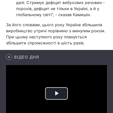
далі. Стримує дефіцит вибухових речовин -
порохів, дефіцит не тільки в Україні, а й у
Лонгріди
глобальному світі", - сказав Камишін.
Відео з Youtube
Статті
За його словами, цього року Україна збільшила
виробництво утричі порівняно з минулим роком.
Інтерв'ю
Думки
При цьому наступного року планується
збільшити спроможності в шість разів.
Архів
Вакансії
ВІДЕО ДНЯ
Контакти
Послуги
Play
Video