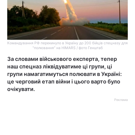
Командування РФ перекинуло в Україну до 200 бійців спецназу для
"полювання" на HIMARS / фото Генштаб
За словами військового експерта, тепер
наш спецназ ліквідуватиме ці групи, ці
групи намагатимуться полювати в Україні:
це черговий етап війни і цього варто було
очікувати.
Реклама