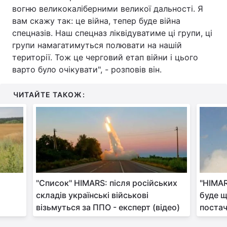
вогню великокаліберними великої дальності. Я
Тема оформлення
вам скажу так: це війна, тепер буде війна
спецназів. Наш спецназ ліквідуватиме ці групи, ці
групи намагатимуться полювати на нашій
території. Тож це черговий етап війни і цього
варто було очікувати", - розповів він.
ЧИТАЙТЕ ТАКОЖ:
"Список" HIMARS: після російських
"HIMAR
складів українські військові
буде щ
візьмуться за ППО - експерт (відео)
постач