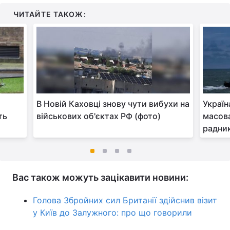
ЧИТАЙТЕ ТАКОЖ:
В Новій Каховці знову чути вибухи на
Україн
ть
військових об'єктах РФ (фото)
масова
радни
Вас також можуть зацікавити новини:
Голова Збройних сил Британії здійснив візит
у Київ до Залужного: про що говорили