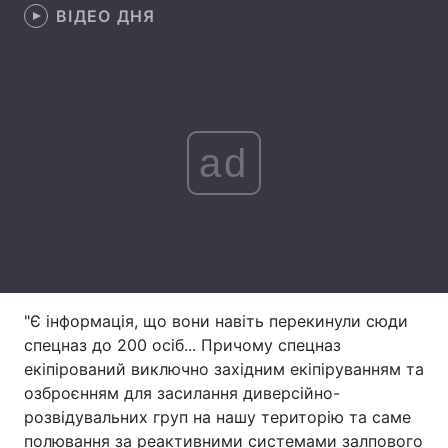
ВІДЕО ДНЯ
Лонгріди
Відео з Youtube
Статті
Інтерв'ю
Думки
ad
Архів
Вакансії
Контакти
Послуги
"Є інформація, що вони навіть перекинули сюди
спецназ до 200 осіб... Причому спецназ
екіпірований виключно західним екіпіруванням та
озброєнням для засилання диверсійно-
розвідувальних груп на нашу територію та саме
полювання за реактивними системами залпового