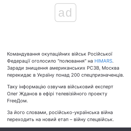
ad
Головна
Війна
Україна
Політика
Економіка
Світ
Командування окупаційних військ Російської
Федерації оголосило "полювання" на
HIMARS
.
Спорт
Наука
Заради знищення американських РСЗВ, Москва
перекидає в Україну понад 200 спецпризначенців.
Техно і зв'язок
Лайт
Таку інформацію озвучив військовий експерт
Зброя
Інциденти
Олег Жданов в ефірі телевізійного проекту
FreeДом.
Здоров'я
Туризм
За його словами, російсько-українська війна
Цікавинки
Погода
переходить на новий етап – війну спецвійськ.
Екологія
Регіони