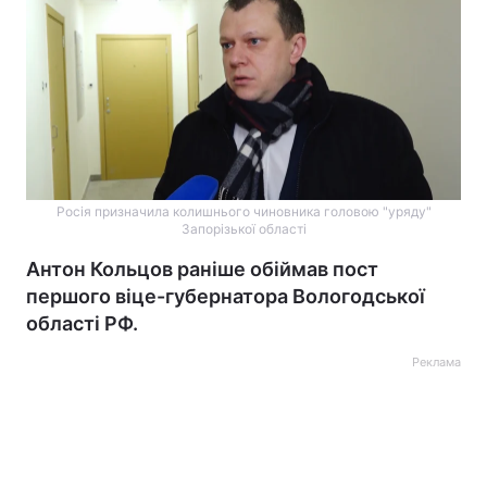
Росія призначила колишнього чиновника головою "уряду"
Запорізької області
Антон Кольцов раніше обіймав пост
першого віце-губернатора Вологодської
області РФ.
Реклама