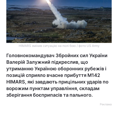
HIMARS змінив ситуацію на полі бою / фото US Army
Головнокомандувач Збройних сил України
Валерій Залужний підкреслив, що
утриманню Україною оборонних рубежів і
позицій сприяло вчасне прибуття М142
HIMARS, які завдають прицільних ударів по
ворожим пунктам управління, складам
зберігання боєприпасів та пального.
Реклама