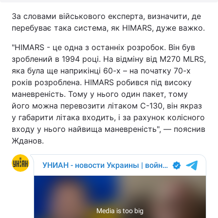
За словами військового експерта, визначити, де
перебуває така система, як HIMARS, дуже важко.
"HIMARS - це одна з останніх розробок. Він був
зроблений в 1994 році. На відміну від M270 MLRS,
яка була ще наприкінці 60-х – на початку 70-х
років розроблена. HIMARS робився під високу
маневреність. Тому у нього один пакет, тому
його можна перевозити літаком C-130, він якраз
у габарити літака входить, і за рахунок колісного
входу у нього найвища маневреність", — пояснив
Жданов.