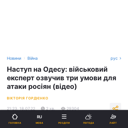
›
Новини
Війна
рус
Наступ на Одесу: військовий
експерт озвучив три умови для
атаки росіян (відео)
ВІКТОРІЯ ГОРДІЄНКО
21:23, 18.07.22
2 хв.
29304
RU
МОВА
ГОЛОВНА
РОЗДІЛИ
ПОГОДА
ЛАЙТ
Підпишіться на нас в Google