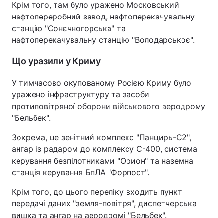
Крім того, там було уражено Московський
нафтопереробний завод, нафтоперекачувальну
станцію "Сонєчногорська" та
нафтоперекачувальну станцію "Володарськоє".
Що уразили у Криму
У тимчасово окупованому Росією Криму було
уражено інфраструктуру та засоби
протиповітряної оборони військового аеродрому
"Бельбек".
Зокрема, це зенітний комплекс "Панцирь-С2",
ангар із радаром до комплексу С-400, система
керування безпілотниками "Орион" та наземна
станція керування БпЛА "Форпост".
Крім того, до цього переліку входить пункт
передачі даних "земля-повітря", диспетчерська
вишка та ангар на аеродромі "Бельбек".