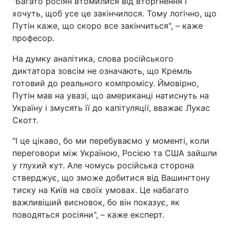
"Багато росіян втомилися від вторгнення і
хочуть, щоб усе це закінчилося. Тому логічно, що
Тема оформлення
Путін каже, що скоро все закінчиться", – каже
професор.
На думку аналітика, слова російського
диктатора зовсім не означають, що Кремль
готовий до реального компромісу. Ймовірно,
Путін мав на увазі, що американці натиснуть на
Україну і змусять її до капітуляції, вважає Лукас
Скотт.
"І це цікаво, бо ми перебуваємо у моменті, коли
переговори між Україною, Росією та США зайшли
у глухий кут. Але чомусь російська сторона
стверджує, що зможе добитися від Вашингтону
тиску на Київ на своїх умовах. Це набагато
важливіший висновок, бо він показує, як
поводяться росіяни", – каже експерт.