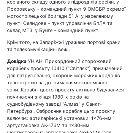
керівного складу одного з підрозділів росіян, у
Покровську - командний пункт 9 ОМСБР окремої
мотострілецької бригади 51 А, у населеному
пункті Селидове - пункт управління БпЛА та
склад МТЗ, у Бунге - командний пункт.
Крім того, на Запоріжжі уражено портові крани
та телекомунікаційні вежі.
Довідка
УНІАН. Прикордонний сторожовий
корабель проєкту 10410 ("Світляк") призначений
для патрулювання, охорони морських кордонів
та контролю за дотриманням економічної
зони. Кораблі цього проєкту активно будувалися
починаючи з кінця 1980-х років на
суднобудівному заводі "Алмаз" у Санкт-
Петербурзі. Озброєння корабля цьго проєкту
включає: артилерійські установки:
1×76-мм
артустановка АК-176М та 1×30-мм
шестиствольна артустановка АК-630М (для