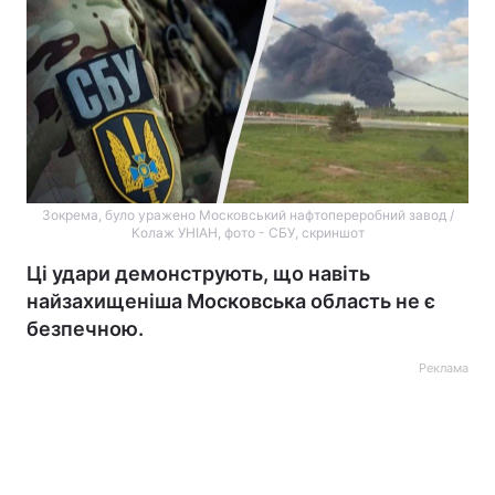
Зокрема, було уражено Московський нафтопереробний завод /
Колаж УНІАН, фото - СБУ, скриншот
Ці удари демонструють, що навіть
найзахищеніша Московська область не є
безпечною.
Реклама