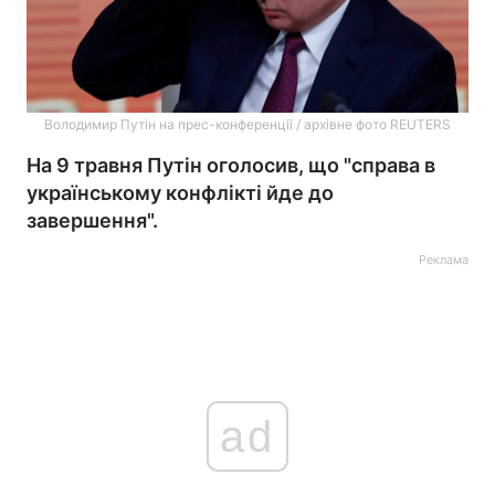
Володимир Путін на прес-конференції / архівне фото REUTERS
На 9 травня Путін оголосив, що "справа в
українському конфлікті йде до
завершення".
Реклама
ad