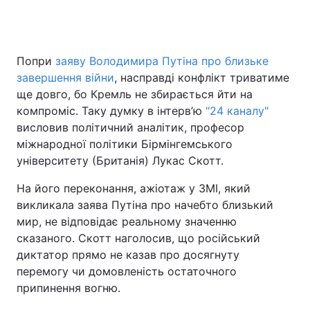
Головна
Війна
Попри
заяву Володимира Путіна про близьке
завершення війни
, насправді конфлікт триватиме
Україна
Політика
ще довго, бо Кремль не збирається йти на
компроміс. Таку думку в інтерв’ю
"24 каналу"
Економіка
Світ
висловив політичний аналітик, професор
міжнародної політики Бірмінгемського
Спорт
Наука
університету (Британія) Лукас Скотт.
Техно і зв'язок
Лайт
На його переконання, ажіотаж у ЗМІ, який
викликала заява Путіна про начебто близький
Зброя
Інциденти
мир, не відповідає реальному значенню
сказаного. Скотт наголосив, що російський
Здоров'я
Туризм
диктатор прямо не казав про досягнуту
перемогу чи домовленість остаточного
Цікавинки
Погода
припинення вогню.
Екологія
Регіони