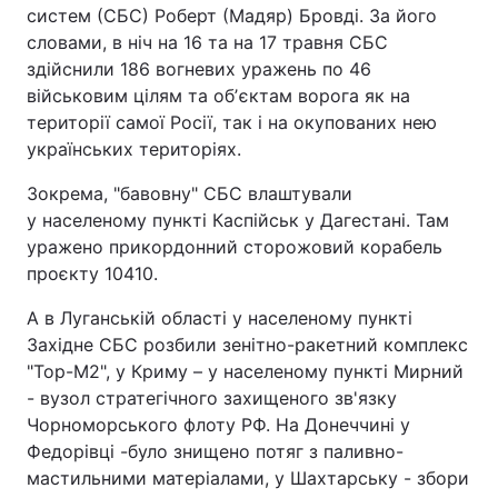
систем (СБС) Роберт (Мадяр) Бровді. За його
словами, в ніч на 16 та на 17 травня СБС
здійснили 186 вогневих уражень по 46
військовим цілям та обʼєктам ворога як на
території самої Росії, так і на окупованих нею
українських територіях.
Зокрема, "бавовну" СБС влаштували
у населеному пункті Каспійськ у Дагестані. Там
уражено прикордонний сторожовий корабель
проєкту 10410.
А в Луганській області у населеному пункті
Західне СБС розбили зенітно-ракетний комплекс
"Тор-М2", у Криму – у населеному пункті Мирний
- вузол стратегічного захищеного зв'язку
Чорноморського флоту РФ. На Донеччині у
Федорівці -було знищено потяг з паливно-
мастильними матеріалами, у Шахтарську - збори