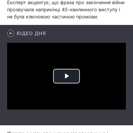
Експерт акцентує, що фраза про закінчення війни
прозвучала наприкінці 45-хвилинного виступу і
Лонгріди
не була ключовою частиною промови.
Відео з Youtube
Статті
ВІДЕО ДНЯ
Інтерв'ю
Думки
Архів
Вакансії
Контакти
Послуги
Play
Video