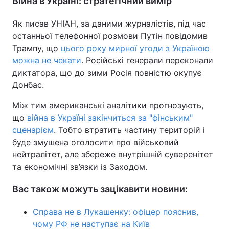
Війна в Україні: стратегічний вимір
Як писав УНІАН, за даними журналістів, під час
останньої телефонної розмови Путін повідомив
Трампу, що
цього року мирної угоди з Україною
можна не чекати
. Російські генерали переконали
диктатора, що до зими Росія повністю окупує
Донбас.
Між тим американські аналітики прогнозують,
що
війна в Україні закінчиться за "фінським"
сценарієм
. Тобто втратить частину територій і
буде змушена оголосити про військовий
нейтралітет, але збереже внутрішній суверенітет
та економічні зв’язки із Заходом.
Вас також можуть зацікавити новини:
Справа не в Лукашенку: офіцер пояснив,
чому РФ не наступає на Київ