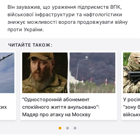
Він зауважив, що ураження підприємств ВПК,
військової інфраструктури та нафтологістики
знижує можливості ворога продовжувати війну
проти України.
ЧИТАЙТЕ ТАКОЖ:
"Односторонній абонемент
У росі
ких
спокійного життя анульовано":
"зону 
Мадяр про атаку на Москву
війсь