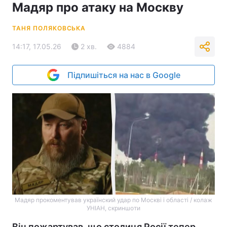
Мадяр про атаку на Москву
ТАНЯ ПОЛЯКОВСЬКА
14:17, 17.05.26
2 хв.
4884
Підпишіться на нас в Google
Мадяр прокоментував українский удар по Москві і області / колаж
УНІАН, скриншоти
Він пожартував, що столиця Росії тепер