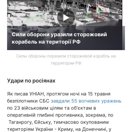
Сили оборони уразили сторожовий
корабель на території РФ
Силы обороны поразили сторожевой корабль на
территории РФ
Удари по росіянах
Як писав УНІАН, протягом ночі на 15 травня
безпілотники СБС
завдали 55 вогневих уражень
по 23 військовим цілям та обʼєктам в
оперативній глибині противника, зокрема, по
Таганрогу, Єйську, тимчасово окупованим
територіям України - Криму, на Донеччині, у