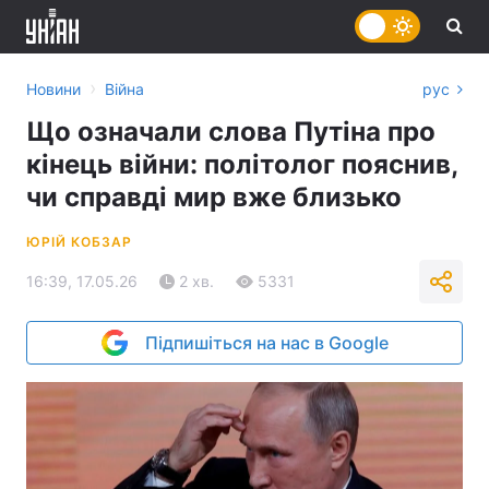
›
Новини
Війна
рус
Що означали слова Путіна про
кінець війни: політолог пояснив,
чи справді мир вже близько
ЮРІЙ КОБЗАР
16:39, 17.05.26
2 хв.
5331
Підпишіться на нас в Google