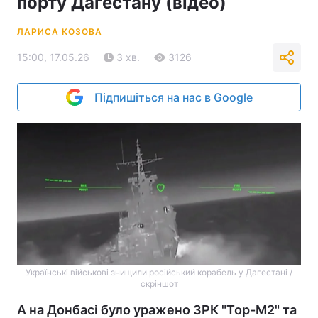
порту Дагестану (відео)
ЛАРИСА КОЗОВА
15:00, 17.05.26
3 хв.
3126
Підпишіться на нас в Google
Українські військові знищили російський корабель у Дагестані /
скріншот
А на Донбасі було уражено ЗРК "Тор-М2" та