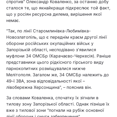
спротив" Олександр Коваленко, за останню добу
сталося те, що якнайкраще підкреслює той факт,
що у росіян ресурсна дилема, вирішення якої
немає.
"Так, по лінії Старомлинівка-Любимівка-
Новозлатопіль, що є переднім краєм другої лінії
оборони російських окупаційних військ у
Запорізькій області, несподівано з'явилися
муфлони 34 ОМСБр (Карачаєво-Черкесія). Раніше
представники цього рідкісного гірського виду
парнокопитних розміщувалися нижче
Мелітополя. Загалом же, 34 ОМСБр належить до
49–ї ЗВА, зона відповідальності якої –
лівобережна Херсонщина", – пояснив він.
За словами Коваленка, спочатку їх зігнали в
тилову зону Запорізької області. Однак пізніше їх
вже з тилової зони "погнали на рубіж основної
лінії оборони і смуги забезпечення".