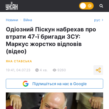
›
Новини
Війна
рус
Одіозний Піскун набрехав про
втрати 47-ї бригади ЗСУ:
Маркус жорстко відповів
(відео)
ЯНА СТАВСЬКА
19:41, 04.07.23
4 хв.
9260
Підпишіться на нас в Google