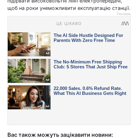
підірвати високовольтні лінії електропередачі,
щоб на роки унеможливити експлуатацію станції.
Реклама
Вас також можуть зацікавити новини: