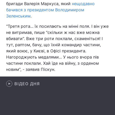
бригади Валерія Маркуса, який
нещодавно
Лонгріди
бачився з президентом Володимиром
Зеленським
.
Відео з Youtube
Статті
"Третя рота... їх посилають на мінні поля. І він уже
не витримав, пише "скільки ж нас вже можна
Інтерв'ю
Думки
вбивати". Вже три роти поклали, схаменіться! І
тут, раптом, бачу, що їхній командир частини,
Архів
Вакансії
який воює, у Києві, в Офісі президента.
Нагороджують медалями... У нього вчора пів
Контакти
частини поклали. Хай їде на війну, з орденом
новим", - заявив Піскун.
Послуги
ВІДЕО ДНЯ