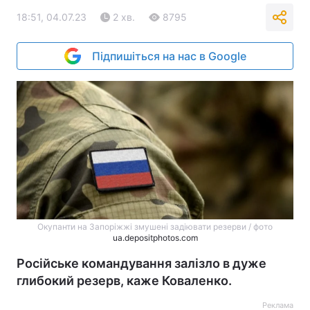
18:51, 04.07.23
2 хв.
8795
Підпишіться на нас в Google
Окупанти на Запоріжжі змушені задіювати резерви / фото
ua.depositphotos.com
Російське командування залізло в дуже
глибокий резерв, каже Коваленко.
Реклама