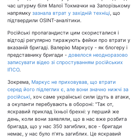
час штурму біля Малої Токмачки на Запорізькому
напрямку
зазнала втрат у західній техніці
, що
підтвердили OSINT-аналітики.
Російські пропагандисти цим скористалися і
відтоді регулярно тиражують фейки про втрати у
вказаній бригаді. Валерію Маркусу - як блогеру і
представнику бригади -
довелося неодноразово
записувати відео зі спростуванням російських
ІПСО
.
Зокрема,
Маркус не приховував, що втрати
серед його підлеглих є, але вони значно нижчі за
російські
, хоч саме українські сили ідуть в атаки,
а окупанти перебувають в обороні: "Так от,
яскравий приклад їхньої брехні: у перший же
день, коли вони заявляли, що в нас вже розбита
бригада, що у нас 350 загиблих, все - бригади
немає, у нас було п'ять загиблих. Це яскравий