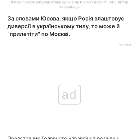
Юсов прокоментував атаки дронів на Росію / фото УНІАН, Віктор
Ковальчук
За словами Юсова, якщо Росія влаштовує
диверсії в українському тилу, то може й
"прилетіти" по Москві.
Реклама
ad
Представник Головного управління розвідки