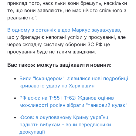
приклад того, наскільки вони брешуть, наскільки
те, що вони заявляють, не має нічого спільного з
реальністю".
В одному з останніх відео Маркус зауважував
,
що у бригади є непогані успіхи у просуванні, але
через складну систему оборони ЗС РФ це
просування буде не таким швидким.
Вас також можуть зацікавити новини:
Били "Іскандером": зʼявилися нові подробиці
кривавого удару по Харківщині
РФ воює на Т-55 і Т-62: Жданов оцінив
можливості росіян зібрати "танковий кулак"
Юсов: в окупованому Криму українці
радіють вибухам - вони передвісники
деокупації