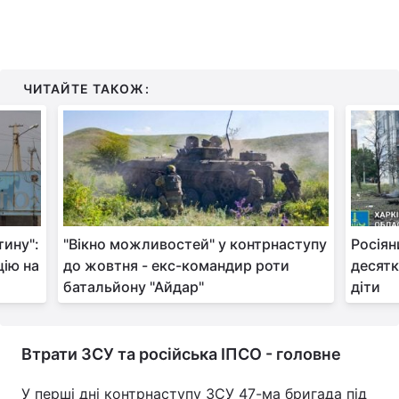
ЧИТАЙТЕ ТАКОЖ:
тину":
"Вікно можливостей" у контрнаступу
Росіян
цію на
до жовтня - екс-командир роти
десятк
батальйону "Айдар"
діти
Втрати ЗСУ та російська ІПСО - головне
У перші дні контрнаступу ЗСУ 47-ма бригада під