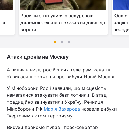
Росіяни зіткнулися з ресурсною
Юсов: 
ати
дилемою: експерт вказав на дивні дії
радіют
ворога
передв
Атаки дронів на Москву
4 липня в низці російських телеграм-каналів
з’явилася інформація про вибухи Новій Москві.
У Міноборони Росії заявили, що місцевість
намагалися атакувати безпілотники. В атаці
традиційно звинуватили Україну. Речниця
Міноборони РФ
Марія Захарова
назвала вибухи
"черговим актом тероризму".
Вибухи прокоментував і прес-секретар