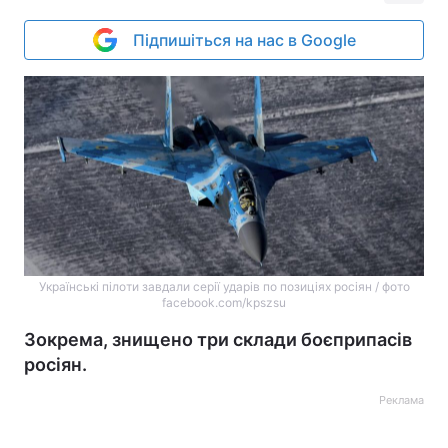
Підпишіться на нас в Google
Українські пілоти завдали серії ударів по позиціях росіян / фото
facebook.com/kpszsu
Зокрема, знищено три склади боєприпасів
росіян.
Реклама