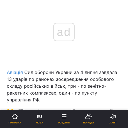
ad
Авіація
Сил оборони України за 4 липня завдала
13 ударів по районах зосередження особового
складу російських військ, три - по зенітно-
ракетних комплексах, один - по пункту
управління РФ.
"Підрозділи ракетних військ та артилерії
RU
протягом доби вразили район
МОВА
ГОЛОВНА
РОЗДІЛИ
ПОГОДА
ЛАЙТ
зосередження живої сили, озброєння та