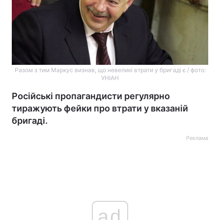
Разом з тим Маркус визнав, що невеликі втрати у бригаді є / фото:
УНІАН
Російські пропагандисти регулярно
тиражують фейки про втрати у вказаній
бригаді.
Реклама
ad