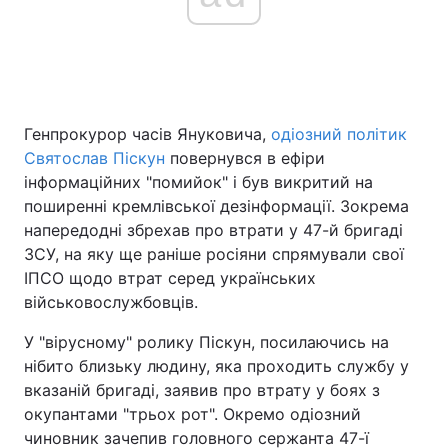
Головна
Війна
Україна
Політика
Генпрокурор часів Януковича,
одіозний політик
Святослав Піскун
повернувся в ефіри
Економіка
Світ
інформаційних "помийок" і був викритий на
поширенні кремлівської дезінформації. Зокрема
Спорт
Наука
напередодні збрехав про втрати у 47-й бригаді
ЗСУ, на яку ще раніше росіяни спрямували свої
Техно і зв'язок
Лайт
ІПСО щодо втрат серед українських
військовослужбовців.
Зброя
Інциденти
У "вірусному" ролику Піскун, посилаючись на
Здоров'я
Туризм
нібито близьку людину, яка проходить службу у
вказаній бригаді, заявив про втрату у боях з
Цікавинки
Погода
окупантами "трьох рот". Окремо одіозний
чиновник зачепив головного сержанта 47-ї
Екологія
Регіони