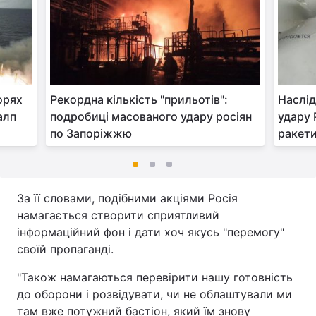
орях
Рекордна кількість "прильотів":
Наслід
алп
подробиці масованого удару росіян
удару 
по Запоріжжю
ракети
За її словами, подібними акціями Росія
намагається створити сприятливий
інформаційний фон і дати хоч якусь "перемогу"
своїй пропаганді.
"Також намагаються перевірити нашу готовність
до оборони і розвідувати, чи не облаштували ми
там вже потужний бастіон, який їм знову