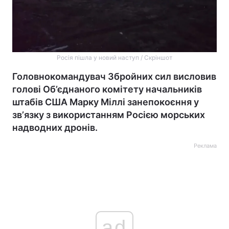
Росія пішла у новий наступ / Скріншот
Головнокомандувач Збройних сил висловив
голові Об’єднаного комітету начальників
штабів США Марку Міллі занепокоєння у
звʼязку з використанням Росією морських
надводних дронів.
Реклама
ad