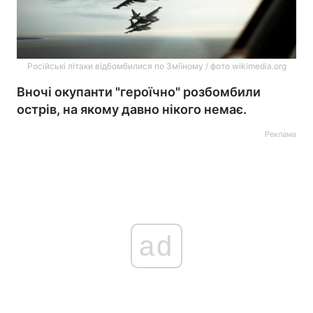
Російські літаки відбомбилися по Зміїному / фото wikimedia.org
Вночі окупанти "героїчно" розбомбили
острів, на якому давно нікого немає.
Реклама
ad