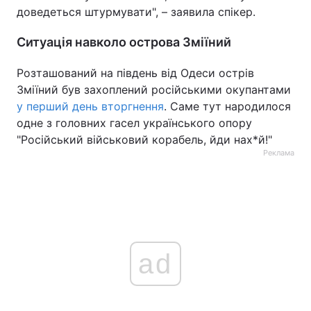
доведеться штурмувати", – заявила спікер.
Ситуація навколо острова Зміїний
Розташований на південь від Одеси острів
Зміїний був захоплений російськими окупантами
у перший день вторгнення
. Саме тут народилося
одне з головних гасел українського опору
"Російський військовий корабель, йди нах*й!"
Реклама
ad