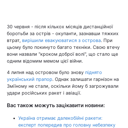
30 червня - після кількох місяців дистанційної
боротьби за острів - окупанти, зазнавши тяжких
втрат,
вирішили евакуюватися з острова
. При
цьому було покинуто багато техніки. Свою втечу
вони назвали "кроком доброї волі", що стало ще
одним відомим мемом цієї війни.
4 липня над островом було знову
піднято
український прапор
. Однак залишати гарнізон на
Зміїному не стали, оскільки йому б загрожували
удари російських ракет і авіації.
Вас також можуть зацікавити новини:
Україна отримає далекобійні ракети:
експерт попередив про головну небезпеку