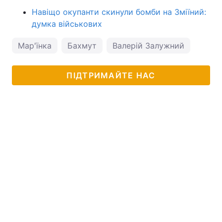
Навіщо окупанти скинули бомби на Зміїний:
думка військових
Мар'їнка
Бахмут
Валерій Залужний
ПІДТРИМАЙТЕ НАС