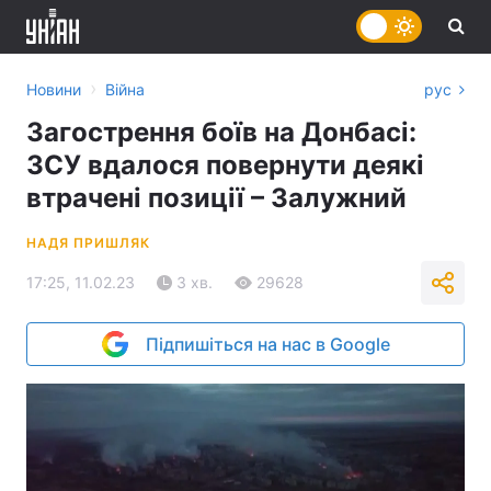
›
Новини
Війна
рус
Загострення боїв на Донбасі:
ЗСУ вдалося повернути деякі
втрачені позиції – Залужний
НАДЯ ПРИШЛЯК
17:25, 11.02.23
3 хв.
29628
Підпишіться на нас в Google