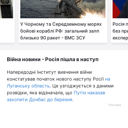
У Чорному та Середземному морях
Росія 
бойові кораблі РФ: загальний залп
без пр
близько 90 ракет - ВМС ЗСУ
експе
Війна новини - Росія пішла в наступ
Напередодні Інститут вивчення війни
констатував початок нового наступу Росії
на
Луганську область
. Це узгоджується з даними
розвідки, яка відзначала, що
Путін наказав
захопити Донбас до березня.
Реклама