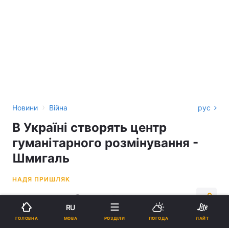
›
Новини
Війна
рус
В Україні створять центр
гуманітарного розмінування -
Шмигаль
НАДЯ ПРИШЛЯК
16:50, 11.02.23
2 хв.
3022
RU
МОВА
ГОЛОВНА
РОЗДІЛИ
ПОГОДА
ЛАЙТ
Підпишіться на нас в Google