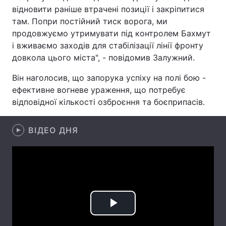
відновити раніше втрачені позиції і закріпитися
Лонгріди
там. Попри постійний тиск ворога, ми
продовжуємо утримувати під контролем Бахмут
і вживаємо заходів для стабілізації лінії фронту
Відео з Youtube
Статті
довкола цього міста", - повідомив Залужний.
Інтерв'ю
Думки
Він наголосив, що запорука успіху на полі бою -
ефективне вогневе ураження, що потребує
Архів
Вакансії
відповідної кількості озброєння та боєприпасів.
Контакти
ВІДЕО ДНЯ
Послуги
Play