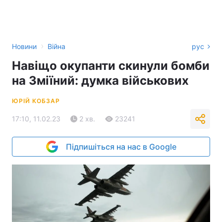
›
Новини
Війна
рус
Навіщо окупанти скинули бомби
на Зміїний: думка військових
ЮРІЙ КОБЗАР
17:10, 11.02.23
2 хв.
23241
Підпишіться на нас в Google