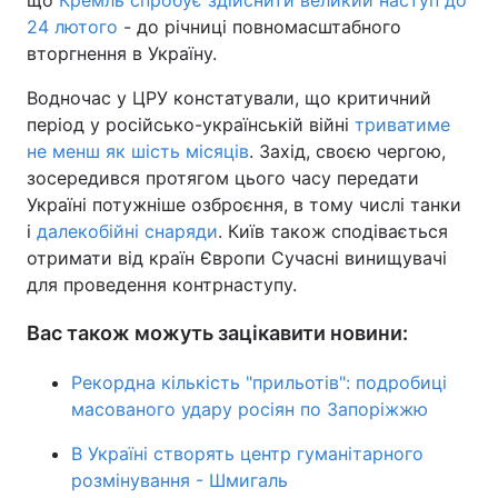
що
Кремль спробує здійснити великий наступ до
24 лютого
- до річниці повномасштабного
вторгнення в Україну.
Водночас у ЦРУ констатували, що критичний
період у російсько-українській війні
триватиме
не менш як шість місяців
. Захід, своєю чергою,
зосередився протягом цього часу передати
Україні потужніше озброєння, в тому числі танки
і
далекобійні снаряди
. Київ також сподівається
отримати від країн Європи Сучасні винищувачі
для проведення контрнаступу.
Вас також можуть зацікавити новини:
Рекордна кількість "прильотів": подробиці
масованого удару росіян по Запоріжжю
В Україні створять центр гуманітарного
розмінування - Шмигаль