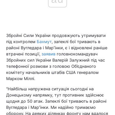
Головна
Війна
Україна
Політика
Збройні Сили України продовжують утримувати
під контролем
Бахмут
, запеклі бої тривають в
Економіка
Світ
районі Вугледара і Марʼїнки, є і відновлені раніше
втрачені позиції,
заявив
головнокомандувач
Спорт
Наука
Збройних сил України Валерій Залужний під час
телефонної розмови з головою Об’єднаного
Техно і зв'язок
Лайт
комітету начальників штабів США генералом
Марком Міллі.
Зброя
Інциденти
"Найбільш напружена ситуація сьогодні на
Здоров'я
Туризм
Донецькому напрямку, тут противник здійснює
щодня до 50 атак. Запеклі бої тривають в районі
Цікавинки
Погода
Вугледара і Марʼїнки. Ми надійно тримаємо
Екологія
Регіони
оборону. На деяких ділянках фронту нам вдалося