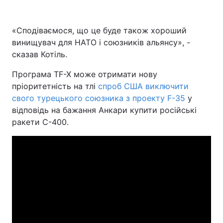
«Сподіваємося, що це буде також хороший
винищувач для НАТО і союзників альянсу», -
сказав Котіль.
Програма TF-X може отримати нову
пріоритетність на тлі
спроб США виключити
свого турецького союзника з проекту F-35
у
відповідь на бажання Анкари купити російські
ракети С-400.