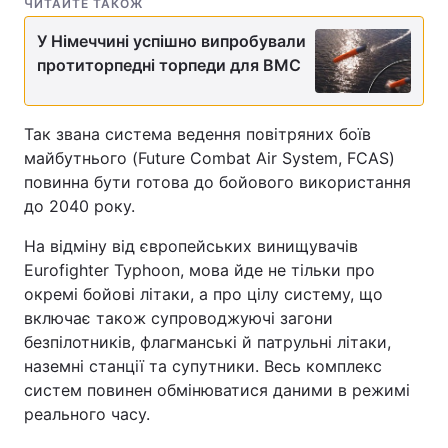
ЧИТАЙТЕ ТАКОЖ
У Німеччині успішно випробували
протиторпедні торпеди для ВМС
Так звана система ведення повітряних боїв
майбутнього (Future Combat Air System, FCAS)
повинна бути готова до бойового використання
до 2040 року.
На відміну від європейських винищувачів
Eurofighter Typhoon, мова йде не тільки про
окремі бойові літаки, а про цілу систему, що
включає також супроводжуючі загони
безпілотників, флагманські й патрульні літаки,
наземні станції та супутники. Весь комплекс
систем повинен обмінюватися даними в режимі
реального часу.