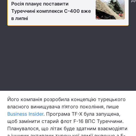
Росія планує поставити
Лонгріди
Туреччині комплекси С-400 вже
в липні
Відео з Youtube
Статті
Інтерв'ю
Думки
Архів
Вакансії
Контакти
Послуги
Його компанія розробила концепцію турецького
власного винищувача п’ятого покоління, пише
Business Insider
. Програма TF-X була запущена,
щоб замінити старий флот F-16 ВПС Туреччини.
Планувалося, що літак буде здатним взаємодіяти
з іншими активами турецької армії включно з F-