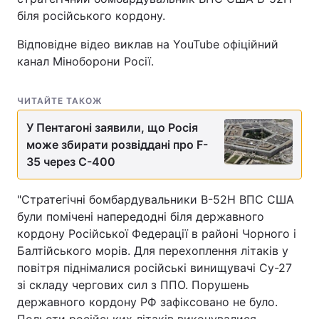
біля російського кордону.
Відповідне відео виклав на YouTube офіційний
канал Міноборони Росії.
ЧИТАЙТЕ ТАКОЖ
У Пентагоні заявили, що Росія
може збирати розвіддані про F-
35 через С-400
"Стратегічні бомбардувальники В-52Н ВПС США
були помічені напередодні біля державного
кордону Російської Федерації в районі Чорного і
Балтійського морів. Для перехоплення літаків у
повітря піднімалися російські винищувачі Су-27
зі складу чергових сил з ППО. Порушень
державного кордону РФ зафіксовано не було.