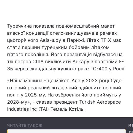
Туреччина показала повномасштабний макет
Головна
Війна
власної концепції стелс-винищувача в рамках
Україна
Політика
цьогорічного Авіа-шоу в Парижі. Літак TF-X має
стати перший турецьким бойовим літаком
Економіка
Світ
п’ятого покоління. Його презентація відбулася на
тлі погроз США виключити Анкару з програми F-
Спорт
Наука
35 через скандальну купівлю ракет С-400 у Росії.
Техно і зв'язок
Лайт
«Наша машина – це макет. Але у 2023 році буде
готовий реальний літак, який здійснить перший
Зброя
Інциденти
політ у 2025-му. На озброєння його приймуть у
2028-му», - сказав президент Turkish Aerospace
Здоров'я
Туризм
Industries Inc (TAI) Темель Котіль.
Цікавинки
Погода
В
ЧИТАЙТЕ ТАКОЖ
Екологія
Регіони
Д