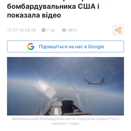
бомбардувальника США і
показала відео
11:37, 18.06.19
1 хв.
4851
Підпишіться на нас в Google
Американський бомбардувальник не порушував кордон Росії /
скріншот з відео