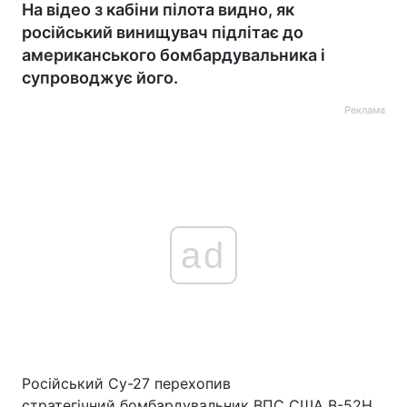
На відео з кабіни пілота видно, як
російський винищувач підлітає до
американського бомбардувальника і
супроводжує його.
Реклама
ad
Російський Су-27 перехопив
стратегічний бомбардувальник ВПС США В-52Н