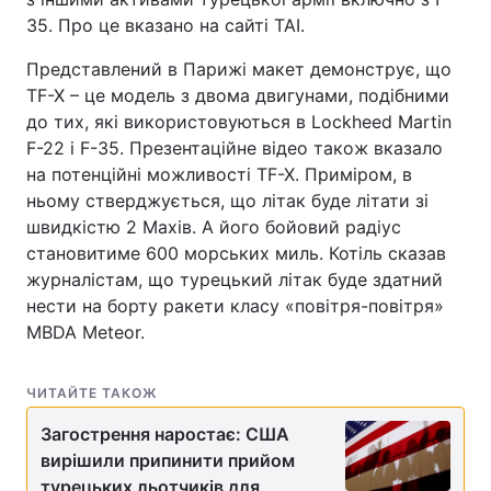
35. Про це вказано на сайті TAI.
Тема оформлення
Представлений в Парижі макет демонструє, що
TF-X – це модель з двома двигунами, подібними
до тих, які використовуються в Lockheed Martin
F-22 і F-35. Презентаційне відео також вказало
на потенційні можливості TF-X. Приміром, в
ньому стверджується, що літак буде літати зі
швидкістю 2 Махів. А його бойовий радіус
становитиме 600 морських миль. Котіль сказав
журналістам, що турецький літак буде здатний
нести на борту ракети класу «повітря-повітря»
MBDA Meteor.
ЧИТАЙТЕ ТАКОЖ
Загострення наростає: США
вирішили припинити прийом
турецьких льотчиків для