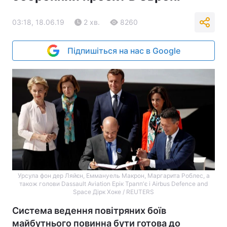
03:18, 18.06.19
2 хв.
8260
Підпишіться на нас в Google
Урсула фон дер Ляйєн, Еммануель Макрон, Маргарита Роблес, а
також голови Dassault Aviation Ерік Трапп'є і Airbus Defence and
Space Дірк Хоке / REUTERS
Система ведення повітряних боїв
майбутнього повинна бути готова до