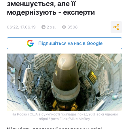
зменшується, але її
модернізують - експерти
06:22, 17.06.19
2 хв.
3508
Підпишіться на нас в Google
На Росію і США в сукупності припадає понад 90% всієї ядерної
зброї / фото Flickr/Mike McBey