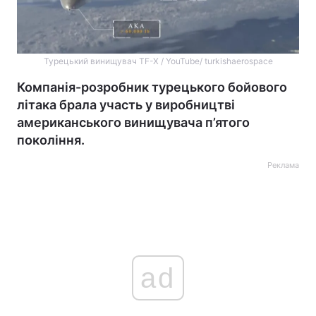
Турецький винищувач TF-X / YouTube/ turkishaerospace
Компанія-розробник турецького бойового
літака брала участь у виробництві
американського винищувача п’ятого
покоління.
Реклама
ad