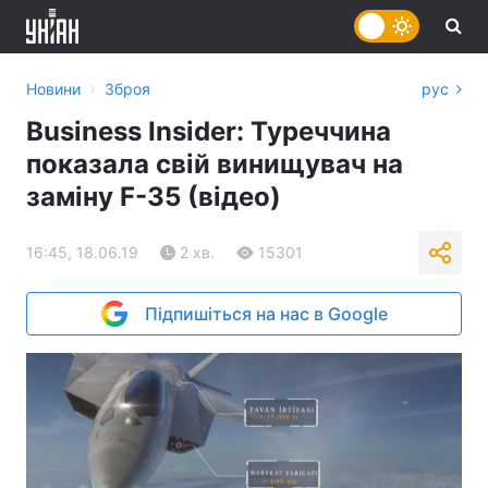
›
Новини
Зброя
рус
Business Insider: Туреччина
показала свій винищувач на
заміну F-35 (відео)
16:45, 18.06.19
2 хв.
15301
Підпишіться на нас в Google