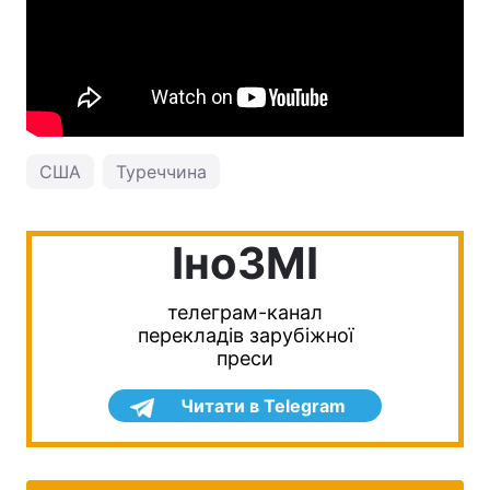
США
Туреччина
IноЗМI
телеграм-канал
перекладів зарубіжної
преси
Читати в Telegram