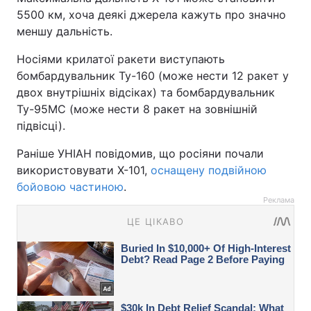
5500 км, хоча деякі джерела кажуть про значно
меншу дальність.
Носіями крилатої ракети виступають
бомбардувальник Ту-160 (може нести 12 ракет у
двох внутрішніх відсіках) та бомбардувальник
Ту-95МС (може нести 8 ракет на зовнішній
підвісці).
Раніше УНІАН повідомив, що росіяни почали
використовувати Х-101,
оснащену подвійною
бойовою частиною
.
Реклама