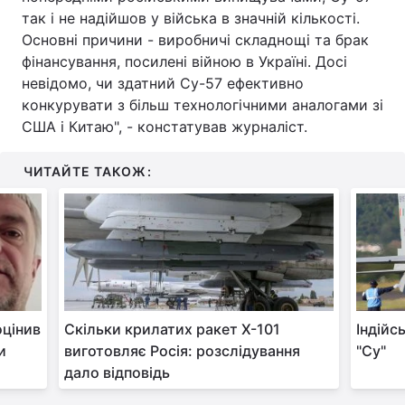
так і не надійшов у війська в значній кількості.
Основні причини - виробничі складнощі та брак
фінансування, посилені війною в Україні. Досі
невідомо, чи здатний Су-57 ефективно
конкурувати з більш технологічними аналогами зі
США і Китаю", - констатував журналіст.
ЧИТАЙТЕ ТАКОЖ:
оцінив
Скільки крилатих ракет Х-101
Індійс
и
виготовляє Росія: розслідування
"‎Су"‎
дало відповідь