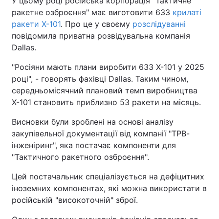
У цьому році російська корпорація "Тактичне
ракетне озброєння" має виготовити 633
крилаті
ракети Х-101
. Про це у своєму
розслідуванні
повідомила приватна розвідувальна компанія
Dallas.
"Росіяни мають плани виробити 633 Х-101 у 2025
році", - говорять фахівці Dallas. Таким чином,
середньомісячний плановий темп виробництва
Х-101 становить приблизно 53 ракети на місяць.
Висновки були зроблені на основі аналізу
закупівельної документації від компанії "ТРВ-
інженіринг", яка постачає компоненти для
"Тактичного ракетного озброєння".
Цей постачальник спеціалізується на дефіцитних
іноземних компонентах, які можна використати в
російській "високоточній" зброї.