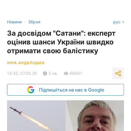
›
Новини
Зброя
рус
За досвідом "Сатани": експерт
оцінив шанси України швидко
отримати свою балістику
ІННА АНДАЛІЦЬКА
14:32, 07.05.25
3 хв.
66601
Підпишіться на нас в Google