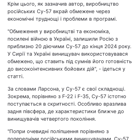
Крім цього, як зазначив автор, виробництво
російських Су-57 вкрай обмежене через
економічні труднощі і проблеми в програмі.
"Обмеження у виробництві та економіка,
посилені війною в Україні, залишили Росію з
приблизно 20 діючими Су-57 до кінця 2024 року.
У Сирії та Україні винищувач використовувався
обмежено, що ставить під сумнів його готовність
до високоінтенсивних бойових дій", - ідеться у
статті.
За словами Ларсона, у Су-57 є свої складнощі.
Зокрема, порівняно з F-22 і F-35, Су-57 істотно
поступається в скритності. Особливо вразлива
задня півсфера, де характеристики ближче до
винищувачів четвертого покоління.
"Попри очевидні поліпшення порівняно з
попередніми російськими винищувачами, Су-57