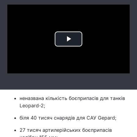
Лонгріди
Відео з Youtube
Статті
Інтерв'ю
Думки
Play
Архів
Вакансії
Video
Контакти
Послуги
неназвана кількість боєприпасів для танків
Leopard-2;
біля 40 тисяч снарядів для САУ Gepard;
27 тисяч артилерійських боєприпасів