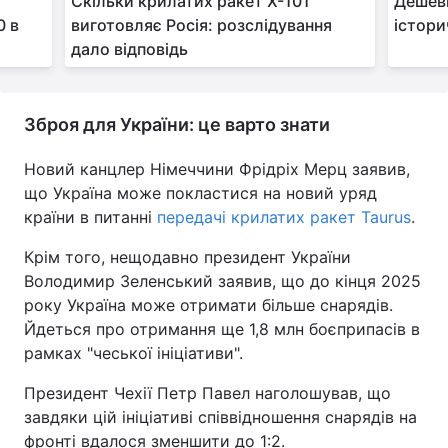
Скільки крилатих ракет Х-101
Дешеві
0 в
виготовляє Росія: розслідування
істори
дало відповідь
Зброя для України: це варто знати
Новий канцлер Німеччини Фрідріх Мерц заявив,
що Україна може покластися на новий уряд
країни в питанні
передачі крилатих ракет Taurus
.
Крім того, нещодавно президент України
Володимир Зеленський заявив, що до кінця 2025
року Україна може отримати більше снарядів.
Йдеться про отримання ще 1,8 млн боєприпасів в
рамках "чеської ініціативи".
Президент Чехії Петр Павел наголошував, що
завдяки цій ініціативі співвідношення снарядів на
фронті вдалося зменшити до 1:2.