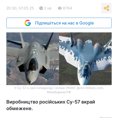
20:30, 07.05.25
2 хв.
6764
Підпишіться на нас в Google
У Су-57 є свої складнощі / колаж УНІАН, фото military.com,
Міноборони РФ
Виробництво російських Су-57 вкрай
обмежене.
Реклама