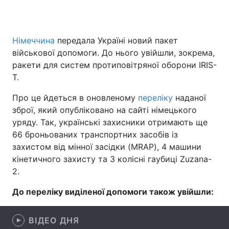
Німеччина
передала Україні новий пакет
Головна
Війна
військової допомоги. До нього увійшли, зокрема,
ракети для систем протиповітряної оборони IRIS-
Україна
Політика
T.
Економіка
Світ
Про це йдеться в оновленому
переліку
наданої
зброї, який опубліковано на сайті німецького
Спорт
Наука
уряду. Так, українські захисники отримають ще
66 броньованих транспортних засобів із
Техно і зв'язок
Лайт
захистом від мінної засідки (MRAP), 4 машини
Зброя
Інциденти
кінетичного захисту та 3 колісні гаубиці Zuzana-
2.
Здоров'я
Туризм
До переліку виділеної допомоги також увійшли:
Цікавинки
Погода
ВІДЕО ДНЯ
Екологія
Регіони