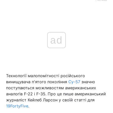
ad
Технології малопомітності російського
винищувача п'ятого покоління
Су-57
значно
поступаються можливостям американських
аналогів F-22 і F-35. Про це пише американський
журналіст Кейлеб Ларсон у своїй статті для
19FortyFive
.