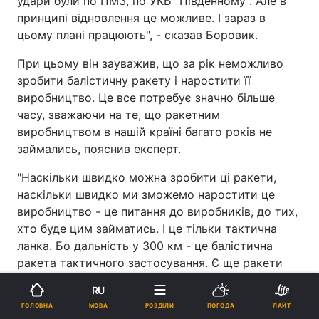
удари були по ПМЗ, по УКБ "Південному". Але в
принципі відновлення це можливе. І зараз в
цьому плані працюють", - сказав Боровик.
При цьому він зауважив, що за рік неможливо
зробити балістичну ракету і наростити її
виробництво. Це все потребує значно більше
часу, зважаючи на те, що ракетним
виробництвом в нашій країні багато років не
займались, пояснив експерт.
"Наскільки швидко можна зробити ці ракети,
наскільки швидко ми зможемо наростити це
виробництво - це питання до виробників, до тих,
хто буде цим займатись. І це тільки тактична
ланка. Бо дальність у 300 км - це балістична
ракета тактичного застосування. Є ще ракети
стратегічного застосування, є ще більше 5,5 тис
RU
км дальність удару, але це вже іншого рівня
МОВА
ГОЛОВНА
РОЗДІЛИ
ПОГОДА
ЛАЙТ
ракетоносії. А от ракети тактичної ланки - це