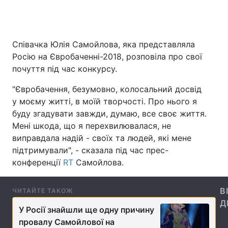
Співачка Юлія Самойлова, яка представляла
Головна
Війна
Росію на Євробаченні-2018, розповіла про свої
Україна
Політика
почуття під час конкурсу.
"Євробачення, безумовно, колосальний досвід
Економіка
Світ
у моєму житті, в моїй творчості. Про нього я
Спорт
Наука
буду згадувати завжди, думаю, все своє життя.
Мені шкода, що я перехвилювалася, не
Техно і зв'язок
Лайт
виправдала надій - своїх та людей, які мене
підтримували", - сказала під час прес-
Зброя
Інциденти
конференції
RT
Самойлова.
Здоров'я
Туризм
В
ЧИТАЙТЕ ТАКОЖ
Цікавинки
Погода
Д
У Росії знайшли ще одну причину
провалу Самойлової на
Екологія
Регіони