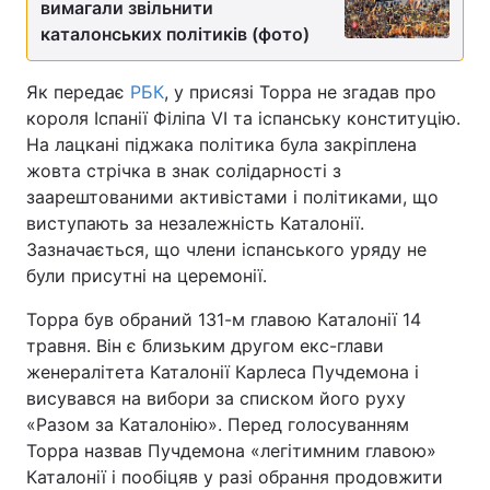
вимагали звільнити
каталонських політиків (фото)
Як передає
РБК
, у присязі Торра не згадав про
короля Іспанії Філіпа VI та іспанську конституцію.
На лацкані піджака політика була закріплена
жовта стрічка в знак солідарності з
заарештованими активістами і політиками, що
виступають за незалежність Каталонії.
Зазначається, що члени іспанського уряду не
були присутні на церемонії.
Торра був обраний 131-м главою Каталонії 14
травня. Він є близьким другом екс-глави
женералітета Каталонії Карлеса Пучдемона і
висувався на вибори за списком його руху
«Разом за Каталонію». Перед голосуванням
Торра назвав Пучдемона «легітимним главою»
Каталонії і пообіцяв у разі обрання продовжити