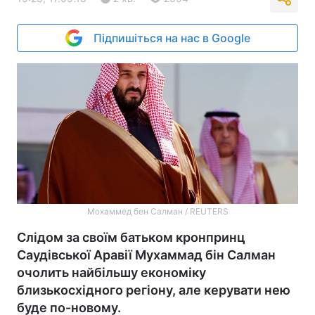
Підпишіться на нас в Google
Мохаммед бен Салман / REUTERS
Слідом за своїм батьком кронпринц
Саудівської Аравії Мухаммад бін Салман
очолить найбільшу економіку
близькосхідного регіону, але керувати нею
буде по-новому.