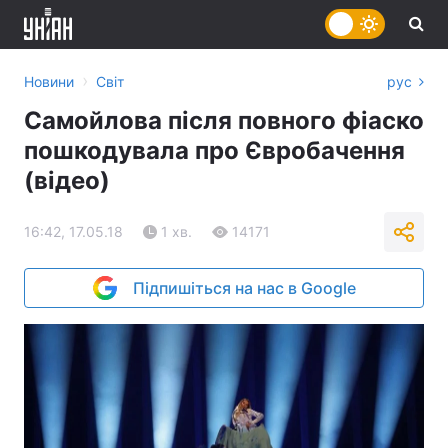
›
Новини
Світ
рус
Самойлова після повного фіаско
пошкодувала про Євробачення
(відео)
16:42, 17.05.18
1 хв.
14171
Підпишіться на нас в Google