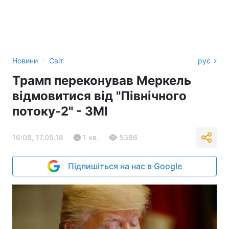
›
Новини
Світ
рус
Трамп переконував Меркель
відмовитися від "Північного
потоку-2" - ЗМІ
16:08, 17.05.18
1 хв.
5386
Підпишіться на нас в Google