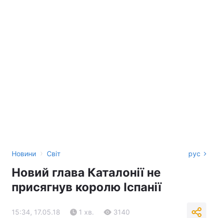
›
Новини
Світ
рус
Новий глава Каталонії не
присягнув королю Іспанії
15:34, 17.05.18
1 хв.
3140