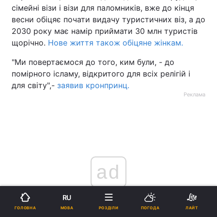
сімейні візи і візи для паломників, вже до кінця
весни обіцяє почати видачу туристичних віз, а до
2030 року має намір приймати 30 млн туристів
щорічно.
Нове життя також обіцяне жінкам.
"Ми повертаємося до того, ким були, - до
помірного ісламу, відкритого для всіх релігій і
для світу",-
заявив кронпринц.
Реклама
ad
RU
МОВА
ГОЛОВНА
РОЗДІЛИ
ПОГОДА
ЛАЙТ