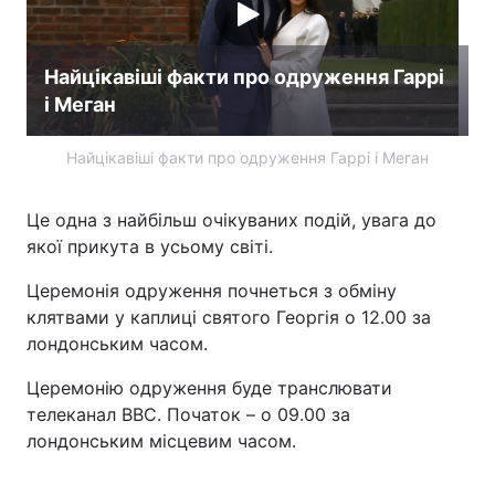
Найцікавіші факти про одруження Гаррі
і Меган
Найцікавіші факти про одруження Гаррі і Меган
Це одна з найбільш очікуваних подій, увага до
якої прикута в усьому світі.
Церемонія одруження почнеться з обміну
клятвами у каплиці святого Георгія о 12.00 за
лондонським часом.
Церемонію одруження буде транслювати
телеканал BBC. Початок – о 09.00 за
лондонським місцевим часом.