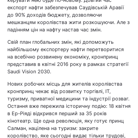
керувати нею буде по-новому. Довгий час
експорт нафти забезпечував Саудівській Аравії
до 90% доходів бюджету, дозволяючи
мешканцям королівства жити розкошуючи. Але з
падінням цін на нафту настав час змін.
Свій план глобальних змін, які допоможуть
найбільшому експортеру нафти перетворитися
на всебічно розвинену економіку, кронпринц
представив в квітні 2016 року в рамках стратегії
Saudi Vision 2030.
Нових робочих місць для жителів королівства
кронпринц чекає від розвитку торгівлі, IT,
туризму, приватної медицини та індустрії розваг.
Остання вже пережила історичну подію: 18 квітня
в Ер-Ріяді відкрився перший за 35 років
кінотеатр. Ще одна революція, яку готує принц
Салман, націлена на туризм: закрите
королівство, яке сьогодні видає тільки трудові,