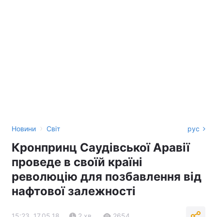
›
Новини
Світ
рус
Кронпринц Саудівської Аравії
проведе в своїй країні
революцію для позбавлення від
нафтової залежності
15:23, 17.05.18
2 хв.
2654