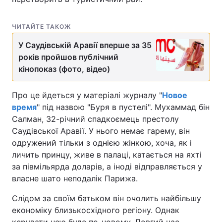
ЧИТАЙТЕ ТАКОЖ
У Саудівській Аравії вперше за 35
років пройшов публічний
кінопоказ (фото, відео)
Про це йдеться у матеріалі журналу "
Новое
время
" під назвою "Буря в пустелі". Мухаммад бін
Салман, 32-річний спадкоємець престолу
Саудівської Аравії. У нього немає гарему, він
одружений тільки з однією жінкою, хоча, як і
личить принцу, живе в палаці, катається на яхті
за півмільярда доларів, а іноді відправляється у
власне шато неподалік Парижа.
Слідом за своїм батьком він очолить найбільшу
економіку близькосхідного регіону. Однак