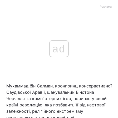
Реклама
ad
Мухаммад бін Салман, кронпринц консервативної
Саудівської Аравії, шанувальник Вінстона
Черчілля та комп'ютерних ігор, починає у своїй
країні революцію, яка позбавить її від нафтової
залежності, релігійного екстремізму і
перетворить в туристичний рай.