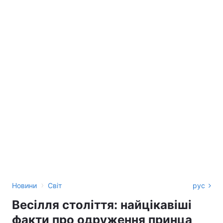
›
Новини
Світ
рус
Весілля століття: найцікавіші
факти про одруження принца