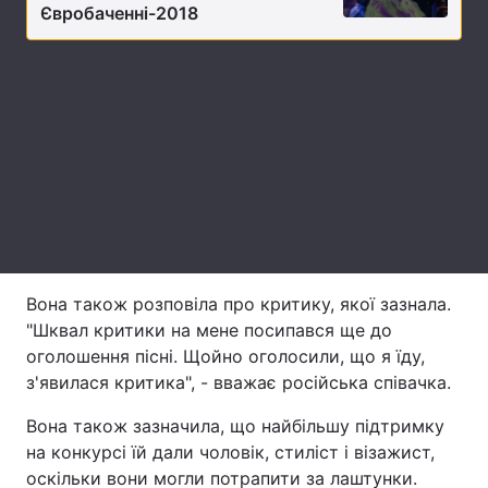
Євробаченні-2018
Лонгріди
Відео з Youtube
Статті
Інтерв'ю
Думки
Архів
Вакансії
Контакти
Послуги
Вона також розповіла про критику, якої зазнала.
"Шквал критики на мене посипався ще до
оголошення пісні. Щойно оголосили, що я їду,
з'явилася критика", - вважає російська співачка.
Вона також зазначила, що найбільшу підтримку
на конкурсі їй дали чоловік, стиліст і візажист,
оскільки вони могли потрапити за лаштунки.