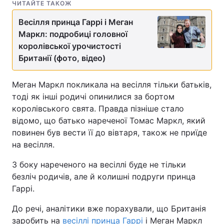
ЧИТАЙТЕ ТАКОЖ
Весілля принца Гаррі і Меган
Маркл: подробиці головної
королівської урочистості
Британії (фото, відео)
Меган Маркл покликала на весілля тільки батьків,
тоді як інші родичі опинилися за бортом
королівського свята. Правда пізніше стало
відомо, що батько нареченої Томас Маркл, який
повинен був вести її до вівтаря, також не приїде
на весілля.
З боку нареченого на весіллі буде не тільки
безліч родичів, але й колишні подруги принца
Гаррі.
До речі, аналітики вже порахували, що Британія
заробить на
весіллі принца Гаррі
і Меган Маркл