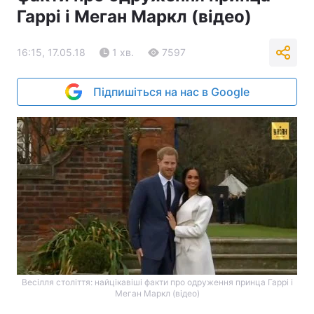
Гаррі і Меган Маркл (відео)
16:15, 17.05.18
1 хв.
7597
Підпишіться на нас в Google
Весілля століття: найцікавіші факти про одруження принца Гаррі і
Меган Маркл (відео)