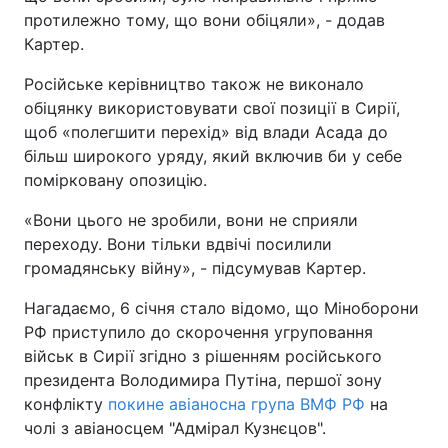
протилежно тому, що вони обіцяли», - додав
Картер.
Російське керівництво також не виконало
обіцянку використовувати свої позиції в Сирії,
щоб «полегшити перехід» від влади Асада до
більш широкого уряду, який включив би у себе
помірковану опозицію.
«Вони цього не зробили, вони не сприяли
переходу. Вони тільки вдвічі посилили
громадянську війну», - підсумував Картер.
Нагадаємо, 6 січня стало відомо, що Міноборони
РФ приступило до скорочення угруповання
військ в Сирії згідно з рішенням російського
президента Володимира Путіна, першої зону
конфлікту
п
окине авіаносна група ВМФ РФ
на
чолі з авіаносцем "Адмірал Кузнєцов".