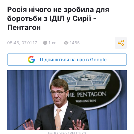
Росія нічого не зробила для
боротьби з ІДІЛ у Сирії -
Пентагон
05:45, 07.01.17
1 хв.
1465
Підпишіться на нас в Google
Еш Картер / REUTERS