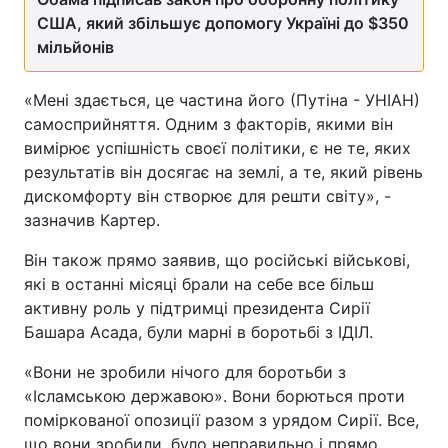
США, який збільшує допомогу Україні до $350
мільйонів
«Мені здається, це частина його (Путіна - УНІАН)
самосприйняття. Одним з факторів, якими він
вимірює успішність своєї політики, є не те, яких
результатів він досягає на землі, а те, який рівень
дискомфорту він створює для решти світу», -
зазначив Картер.
Він також прямо заявив, що російські військові,
які в останні місяці брали на себе все більш
активну роль у підтримці президента Сирії
Башара Асада, були марні в боротьбі з ІДІЛ.
«Вони не зробили нічого для боротьби з
«Ісламською державою». Вони борються проти
поміркованої опозиції разом з урядом Сирії. Все,
що вони зробили, було неправильно і прямо