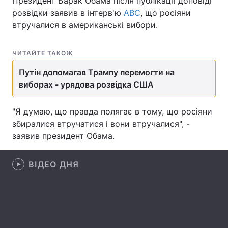
Президент Барак Обама після публікації доповіді
розвідки заявив в інтерв'ю
АВС
, що росіяни
втручалися в американські вибори.
Головна
Війна
ЧИТАЙТЕ ТАКОЖ
Україна
Політика
Путін допомагав Трампу перемогти на
виборах - урядова розвідка США
Економіка
Світ
"Я думаю, що правда полягає в тому, що росіяни
Спорт
Наука
збиралися втручатися і вони втручалися", -
Техно і зв'язок
Лайт
заявив президент Обама.
Зброя
Інциденти
ВІДЕО ДНЯ
Здоров'я
Туризм
Цікавинки
Погода
Екологія
Регіони