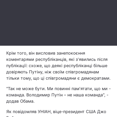
Лонгріди
Відео з Youtube
Статті
Інтерв'ю
Думки
Архів
Вакансії
Крім того, він висловив занепокоєння
коментарями республіканців, які з'явились після
Контакти
публікації: схоже, що деякі республіканці більше
Послуги
довіряють Путіну, ніж своїм співгромадянам
тільки тому, що ці співгромадяни є демократами.
"Так не може бути. Ми повинні пам'ятати, що ми -
команда. Володимир Путін – не наша команда", -
додав Обама.
Як повідомляв УНІАН, віце-президент США Джо