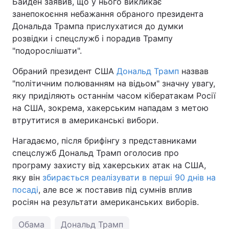
Байден заявив, що у нього викликає
занепокоєння небажання обраного президента
Тема оформлення
Дональда Трампа прислухатися до думки
розвідки і спецслужб і порадив Трампу
"подорослішати".
Обраний президент США
Дональд Трамп
назвав
"політичним полюванням на відьом" значну увагу,
яку приділяють останнім часом кібератакам Росії
на США, зокрема, хакерським нападам з метою
втрутитися в американські вибори.
Нагадаємо, після брифінгу з представниками
спецслужб Дональд Трамп оголосив про
програму захисту від хакерських атак на США,
яку він
збирається реалізувати в перші 90 днів на
посаді
, але все ж поставив під сумнів вплив
росіян на результати американських виборів.
Обама
Дональд Трамп