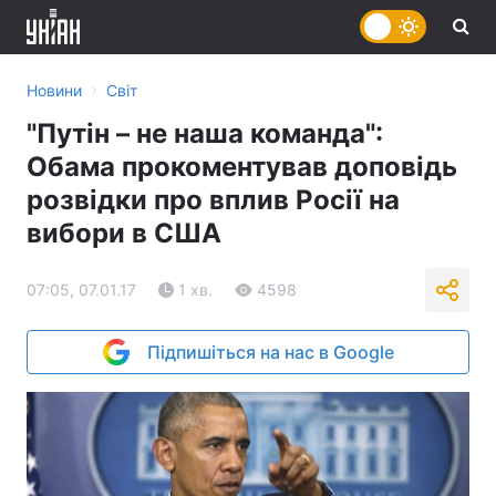
›
Новини
Світ
"Путін – не наша команда":
Обама прокоментував доповідь
розвідки про вплив Росії на
вибори в США
07:05, 07.01.17
1 хв.
4598
Підпишіться на нас в Google