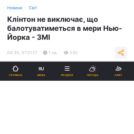
›
Новини
Світ
Клінтон не виключає, що
балотуватиметься в мери Нью-
Йорка - ЗМІ
04:35, 07.01.17
1 хв.
530
RU
Підпишіться на нас в Google
МОВА
ГОЛОВНА
РОЗДІЛИ
ПОГОДА
ЛАЙТ