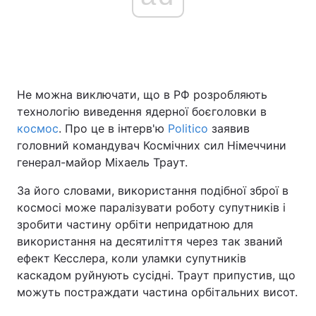
Головна
Війна
Україна
Політика
Не можна виключати, що в РФ розробляють
технологію виведення ядерної боєголовки в
Економіка
Світ
космос
. Про це в інтерв'ю
Politico
заявив
головний командувач Космічних сил Німеччини
Спорт
Наука
генерал-майор Міхаель Траут.
Техно і зв'язок
Лайт
За його словами, використання подібної зброї в
космосі може паралізувати роботу супутників і
Зброя
Інциденти
зробити частину орбіти непридатною для
використання на десятиліття через так званий
Здоров'я
Туризм
ефект Кесслера, коли уламки супутників
каскадом руйнують сусідні. Траут припустив, що
Цікавинки
Погода
можуть постраждати частина орбітальних висот.
Екологія
Регіони