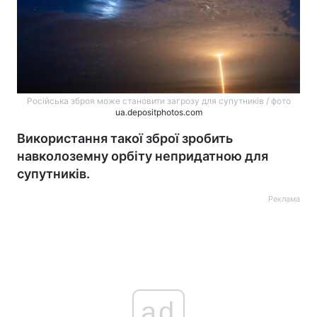
Російська зброя може становити загрозу для супутників / фото
ua.depositphotos.com
Використання такої зброї зробить
навколоземну орбіту непридатною для
супутників.
Реклама
ad