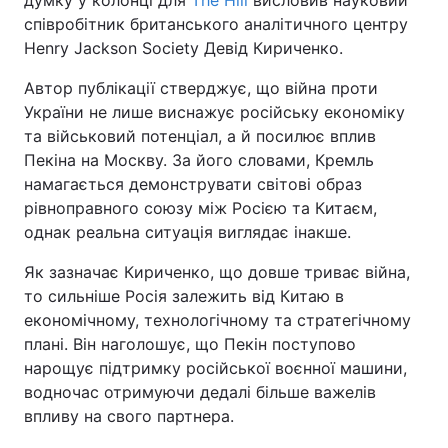
думку у колонці для
The Hill
висловив науковий
співробітник британського аналітичного центру
Henry Jackson Society Девід Кириченко.
Автор публікації стверджує, що війна проти
України не лише виснажує російську економіку
та військовий потенціал, а й посилює вплив
Пекіна на Москву. За його словами, Кремль
намагається демонструвати світові образ
рівноправного союзу між Росією та Китаєм,
однак реальна ситуація виглядає інакше.
Як зазначає Кириченко, що довше триває війна,
то сильніше Росія залежить від Китаю в
економічному, технологічному та стратегічному
плані. Він наголошує, що Пекін поступово
нарощує підтримку російської воєнної машини,
водночас отримуючи дедалі більше важелів
впливу на свого партнера.