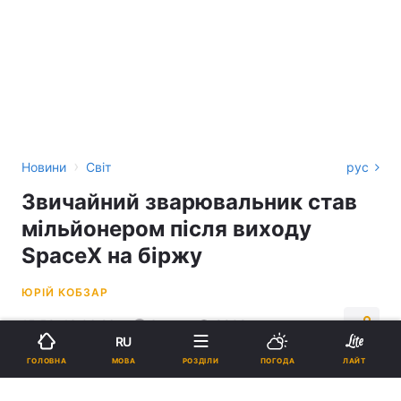
›
Новини
Світ
рус
Звичайний зварювальник став
мільйонером після виходу
SpaceX на біржу
ЮРІЙ КОБЗАР
15:59, 13.06.26
3 хв.
9809
RU
МОВА
ГОЛОВНА
РОЗДІЛИ
ПОГОДА
ЛАЙТ
Підпишіться на нас в Google