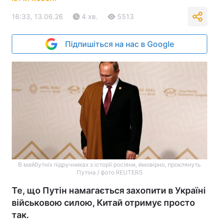
16:33, 13.06.26
4 хв.
5513
Підпишіться на нас в Google
В майбутніх підручниках з історії росіяни, ймовірно, проклянуть
Путіна / фото REUTERS
Те, що Путін намагається захопити в Україні
військовою силою, Китай отримує просто
так.