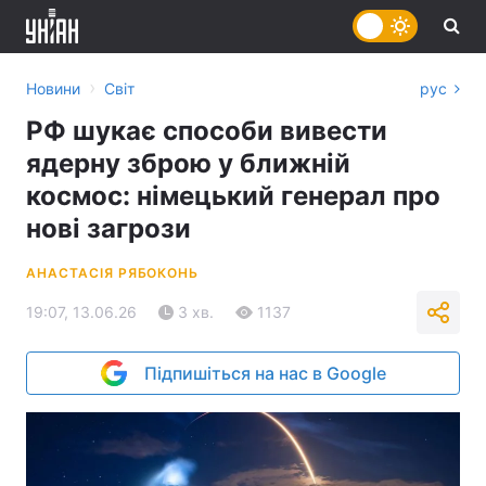
›
Новини
Світ
рус
РФ шукає способи вивести
ядерну зброю у ближній
космос: німецький генерал про
нові загрози
АНАСТАСІЯ РЯБОКОНЬ
19:07, 13.06.26
3 хв.
1137
Підпишіться на нас в Google