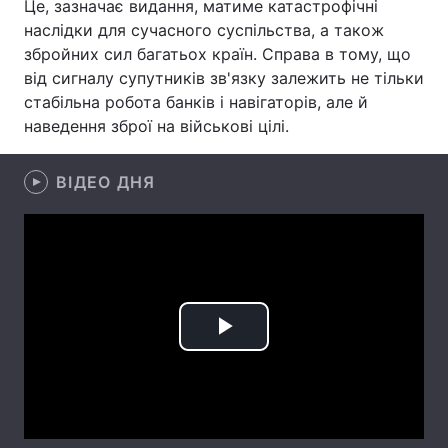
Це, зазначає видання, матиме катастрофічні
наслідки для сучасного суспільства, а також
Лонгріди
збройних сил багатьох країн. Справа в тому, що
від сигналу супутників зв'язку залежить не тільки
Відео з Youtube
Статті
стабільна робота банків і навігаторів, але й
наведення зброї на військові цілі.
Інтерв'ю
Думки
ВІДЕО ДНЯ
Архів
Вакансії
Контакти
Послуги
Play
Video