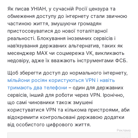
Як писав УНІАН, у сучасній Росії цензура та
обмеження доступу до інтернету стали звичною
частиною життя, змушуючи громадян
пристосовуватися до нової тоталітарної
реальності. Блокування іноземних сервісів і
нав’язування державних альтернатив, таких як
месенджер MAX чи соцмережа VK, викликають
недовіру, адже їх вважають інструментами ФСБ.
Щоб зберегти доступ до нормального інтернету,
мільйони росіян користуються VPN і навіть
тримають два телефони
– один для державних
сервісів, інший для роботи через VPN. Іронічно,
що самі чиновники також змушені
користуватися VPN та кількома пристроями, аби
відокремити контрольовані державою додатки
від особистого цифрового життя.
Реклама