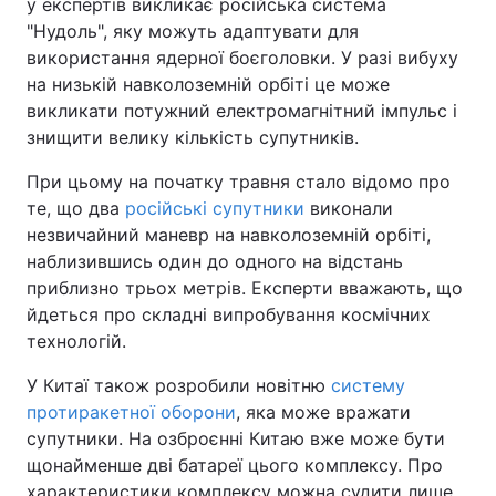
у експертів викликає російська система
"Нудоль", яку можуть адаптувати для
використання ядерної боєголовки. У разі вибуху
на низькій навколоземній орбіті це може
викликати потужний електромагнітний імпульс і
знищити велику кількість супутників.
При цьому на початку травня стало відомо про
те, що два
російські супутники
виконали
незвичайний маневр на навколоземній орбіті,
наблизившись один до одного на відстань
приблизно трьох метрів. Експерти вважають, що
йдеться про складні випробування космічних
технологій.
У Китаї також розробили новітню
систему
протиракетної оборони
, яка може вражати
супутники. На озброєнні Китаю вже може бути
щонайменше дві батареї цього комплексу. Про
характеристики комплексу можна судити лише