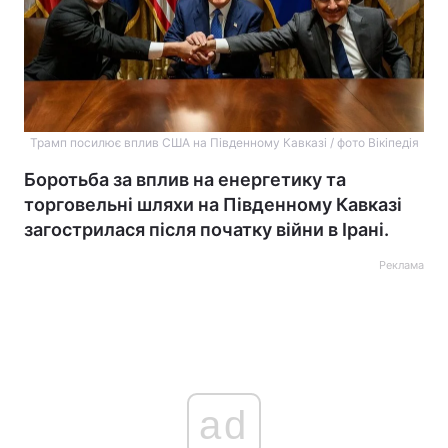
Трамп посилює вплив США на Південному Кавказі / фото Вікіпедія
Боротьба за вплив на енергетику та
торговельні шляхи на Південному Кавказі
загострилася після початку війни в Ірані.
Реклама
ad