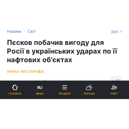
›
Новини
Світ
рус
Пєсков побачив вигоду для
Росії в українських ударах по її
нафтових об'єктах
ІРИНА НЕСТЕРОВА
14:12, 03.05.26
3 хв.
42727
RU
МОВА
ГОЛОВНА
РОЗДІЛИ
ПОГОДА
ЛАЙТ
Підпишіться на нас в Google