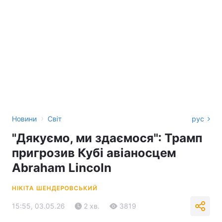
›
Новини
Світ
рус
"Дякуємо, ми здаємося": Трамп
пригрозив Кубі авіаносцем
Abraham Lincoln
НІКІТА ШЕНДЕРОВСЬКИЙ
15:55, 03.05.26
2 хв.
3819