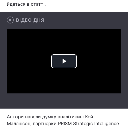
йдеться в статті.
Лонгріди
ВІДЕО ДНЯ
Відео з Youtube
Статті
Інтерв'ю
Думки
Архів
Вакансії
Контакти
Play
Послуги
Video
Автори навели думку аналітикині Кейт
Маллінсон, партнерки PRISM Strategic Intelligence