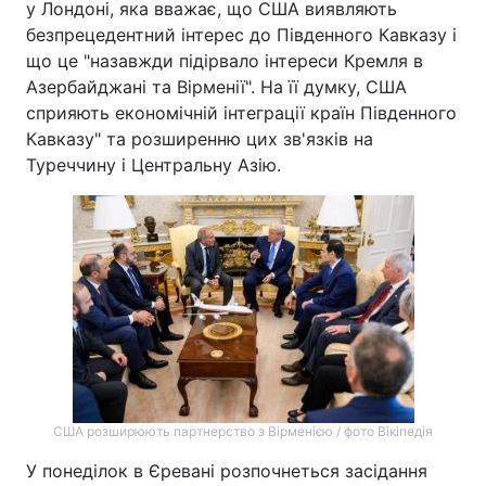
у Лондоні, яка вважає, що США виявляють
безпрецедентний інтерес до Південного Кавказу і
Тема оформлення
що це "назавжди підірвало інтереси Кремля в
Азербайджані та Вірменії". На її думку, США
сприяють економічній інтеграції країн Південного
Кавказу" та розширенню цих зв'язків на
Туреччину і Центральну Азію.
США розширюють партнерство з Вірменією / фото Вікіпедія
У понеділок в Єревані розпочнеться засідання