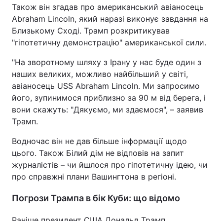
Також він згадав про американський авіаносець
Abraham Lincoln, який наразі виконує завдання на
Близькому Сході. Трамп розкритикував
"гіпотетичну демонстрацію" американської сили.
"На зворотному шляху з Ірану у нас буде один з
наших великих, можливо найбільший у світі,
авіаносець USS Abraham Lincoln. Ми запросимо
його, зупинимося приблизно за 90 м від берега, і
вони скажуть: "Дякуємо, ми здаємося", – заявив
Трамп.
Водночас він не дав більше інформації щодо
цього. Також Білий дім не відповів на запит
журналістів – чи йшлося про гіпотетичну ідею, чи
про справжні плани Вашингтона в регіоні.
Погрози Трампа в бік Куби: що відомо
Раніше президент США Дональд Трамп