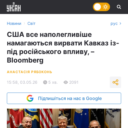
›
Новини
Світ
рус
США все наполегливіше
намагаються вирвати Кавказ із-
під російського впливу, –
Bloomberg
АНАСТАСІЯ РЯБОКОНЬ
15:58, 03.05.26
5 хв.
2091
Підпишіться на нас в Google