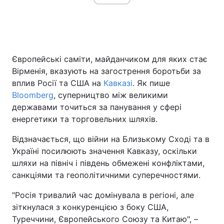
Головна
Війна
Європейські саміти, майданчиком для яких стає
Україна
Політика
Вірменія, вказують на загострення боротьби за
вплив Росії та США на
Кавказі
. Як пише
Економіка
Світ
Bloomberg
, суперництво між великими
державами точиться за панування у сфері
Спорт
Наука
енергетики та торговельних шляхів.
Техно і зв'язок
Лайт
Відзначається, що війни на Близькому Сході та в
Україні посилюють значення Кавказу, оскільки
Зброя
Інциденти
шляхи на північ і південь обмежені конфліктами,
санкціями та геополітичними суперечностями.
Здоров'я
Туризм
"Росія тривалий час домінувала в регіоні, але
Цікавинки
Погода
зіткнулася з конкуренцією з боку США,
Туреччини, Європейського Союзу та Китаю", –
Екологія
Регіони