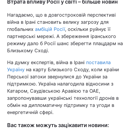
Втрата впливу Росії у світі – більше новин
Нагадаємо, що в довгостроковій перспективі
війна в Ірані становить велику загрозу для
глобальних
амбіцій Росії
, оскільки руйнує її
партнерські мережі. А збереження іранського
режиму дало б Росії шанс зберегти плацдарм на
Близькому Сході.
На думку експертів, війна в Ірані
поставила
Україну
на карту Близького Сходу, коли країни
Перської затоки звернулися до України за
підтримкою. Україна налагодила відносини з
Катаром, Саудівською Аравією та ОАЕ,
запропонувавши українські технології дронів в
обмін на дипломатичну підтримку та угоди в
енергетичній сфері.
Вас також можуть зацікавити новини: