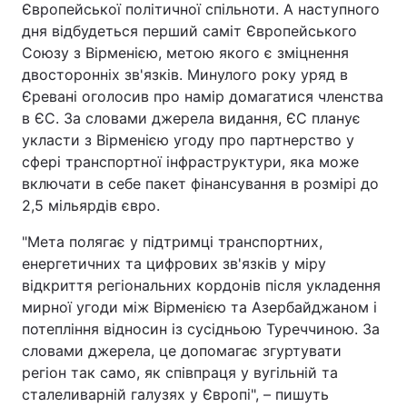
Європейської політичної спільноти. А наступного
дня відбудеться перший саміт Європейського
Союзу з Вірменією, метою якого є зміцнення
двосторонніх зв'язків. Минулого року уряд в
Єревані оголосив про намір домагатися членства
в ЄС. За словами джерела видання, ЄС планує
укласти з Вірменією угоду про партнерство у
сфері транспортної інфраструктури, яка може
включати в себе пакет фінансування в розмірі до
2,5 мільярдів євро.
"Мета полягає у підтримці транспортних,
енергетичних та цифрових зв'язків у міру
відкриття регіональних кордонів після укладення
мирної угоди між Вірменією та Азербайджаном і
потепління відносин із сусідньою Туреччиною. За
словами джерела, це допомагає згуртувати
регіон так само, як співпраця у вугільній та
сталеливарній галузях у Європі", – пишуть