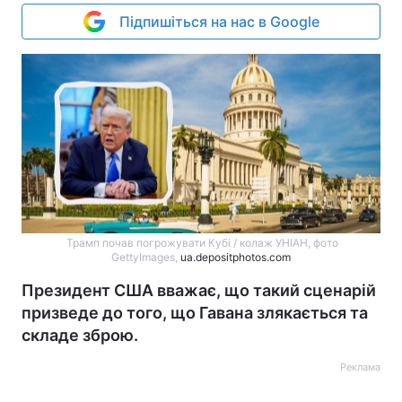
Підпишіться на нас в Google
Трамп почав погрожувати Кубі / колаж УНІАН, фото
GettyImages,
ua.depositphotos.com
Президент США вважає, що такий сценарій
призведе до того, що Гавана злякається та
складе зброю.
Реклама