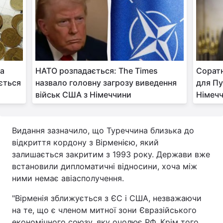
на
НАТО розпадається: The Times
Сорат
ається
назвало головну загрозу виведення
для Пу
військ США з Німеччини
Німеч
Видання зазначило, що Туреччина близька до
відкриття кордону з Вірменією, який
залишається закритим з 1993 року. Держави вже
встановили дипломатичні відносини, хоча між
ними немає авіасполучення.
"Вірменія зближується з ЄС і США, незважаючи
на те, що є членом митної зони Євразійського
економічного союзу, яку очолює РФ. Крім того,