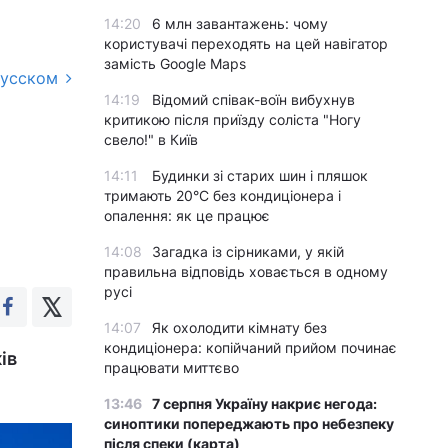
14:20
6 млн завантажень: чому
користувачі переходять на цей навігатор
замість Google Maps
русском
14:19
Відомий співак-воїн вибухнув
критикою після приїзду соліста "Ногу
свело!" в Київ
14:11
Будинки зі старих шин і пляшок
тримають 20°C без кондиціонера і
опалення: як це працює
14:08
Загадка із сірниками, у якій
правильна відповідь ховається в одному
русі
14:07
Як охолодити кімнату без
кондиціонера: копійчаний прийом починає
ів
працювати миттєво
13:46
7 серпня Україну накриє негода:
синоптики попереджають про небезпеку
після спеки (карта)