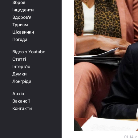
Зброя
Інциденти
Здоров'я
Туризм
Цікавинки
Погода
Відео з Youtube
Статті
Інтерв'ю
Думки
Лонгріди
Архів
Вакансії
Контакти
США до