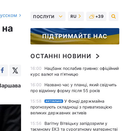
русском
RU
+39
ПОСЛУГИ
 на
ПІДТРИМАЙТЕ НАС
ОСТАННІ НОВИНИ
16:00
Нацбанк послабив гривню: офіційний
курс валют на п’ятницю
16:00
Названо час у планці, який свідчить
 Варшава
про відмінну форму після 55 років
15:58
У Фонді держмайна
АКТУАЛЬНО
прогнозують складнощі з приватизацією
великих державних активів
15:56
Вагітну Вітвіцьку запідозрили у
таємному ЕКЗ та сурогатному материнстві