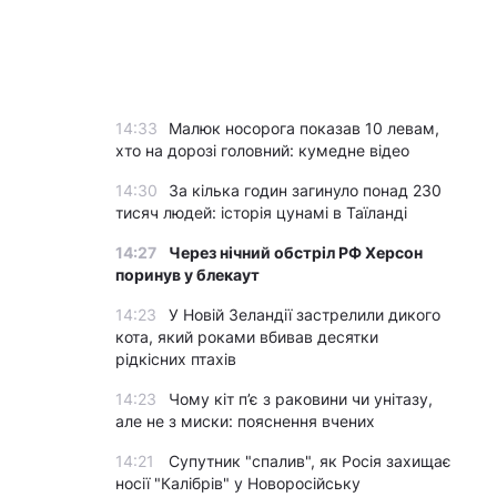
14:33
Малюк носорога показав 10 левам,
хто на дорозі головний: кумедне відео
14:30
За кілька годин загинуло понад 230
тисяч людей: історія цунамі в Таїланді
14:27
Через нічний обстріл РФ Херсон
поринув у блекаут
14:23
У Новій Зеландії застрелили дикого
кота, який роками вбивав десятки
рідкісних птахів
14:23
Чому кіт п’є з раковини чи унітазу,
але не з миски: пояснення вчених
14:21
Супутник "спалив", як Росія захищає
носії "Калібрів" у Новоросійську