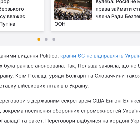
урор
Кулеба: Росія не 
ерзького
права займати ст
су вважає
члена Ради Безпе
Путіна
ООН
даними видання Politico,
країни ЄС не відправлять Україн
их була раніше анонсована. Так, Польща заявила, що не 
раїну. Крім Польщі, уряди Болгарії та Словаччини тако
авку військових літаків в Україну.
переговори з державним секретарем США Ентоні Блінкен
, зокрема посилення оборонних спроможностей Україн
ї авіації та ракет. Переговори відбулися на кордоні Укр