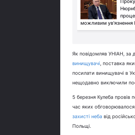
Понад 70% опитаних
Прок
американців
Нюрнб
підтримують
проце
еба над Україною – Reuters
можливим ув'язнення 
Як повідомляв УНІАН, за 
винищувачі
, поставка як
посилати винищувачі в Ук
нещодавно виключили пост
5 березня Кулеба провів 
час яких обговорювалося
захисті неба
від російсько
Польщі.