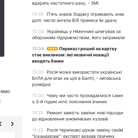
вдарить наступного разу, - ЗМІ
15:40
П’ять знаків Зодіаку отримають знак
долі: число ангела 8/6 принесе їм удачу
15:34
Українець у Німеччині шпигував за
оборонним підприємством, його затримали
15:34
Переказ грошей на картку
УНІАН
стає викликом: які незвичні новації
вводять банки
и
15:33
Росія може використати українські
БпЛА для атак на цілі в Балтії, - литовська
розвідка
жемо
15:30
Чому ми часто прокидаємося саме
і
о 3-й годині ночі: пояснення вчених
15:25
Ремонт замість заміни: нові підходи
до відновлення алюмінієвих кузовів
15:22
Росія терміново шукає заміну своїм
"Іскандерам": експерт вказав причину