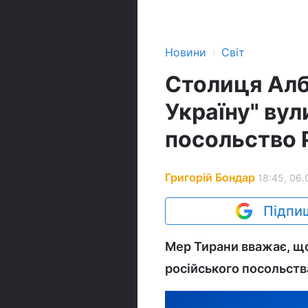
›
Новини
Світ
Столиця Алб
Україну" ву
посольство
Григорій Бондар
18:45, 06.
Підпиш
Мер Тирани вважає, що
російського посольств