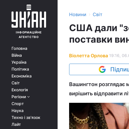
›
Новини
Світ
США дали "з
ІНФОРМАЦІЙНЕ
поставки ви
АГЕНТСТВО
Головна
Віолетта Орлова
Війна
19:16, 06
Україна
Підпиш
Політика
Економіка
Світ
Вашингтон розглядає 
Екологія
вирішить відправити лі
Регіони
Спорт
Наука
Техно і зв'язок
Лайт