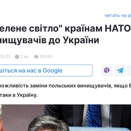
читать на 
елене світло" країнам НАТО
нищувачів до України
.03.22
2 хв.
30145
іться на нас в Google
можливість заміни польських винищувачів, якщо
таки в Україну.