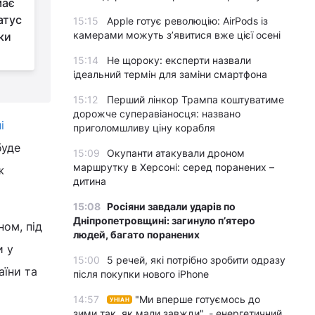
має
Понад 70% опитаних
атус
американців
15:15
Apple готує революцію: AirPods із
камерами можуть з’явитися вже цієї осені
ки
підтримують
закриття неба над Україною – Reuters
м
15:14
Не щороку: експерти назвали
ідеальний термін для заміни смартфона
15:12
Перший лінкор Трампа коштуватиме
дорожче суперавіаносця: названо
і
приголомшливу ціну корабля
буде
15:09
Окупанти атакували дроном
маршрутку в Херсоні: серед поранених –
ж
дитина
15:08
Росіяни завдали ударів по
Дніпропетровщині: загинуло пʼятеро
ом, під
людей, багато поранених
и у
15:00
5 речей, які потрібно зробити одразу
аїни та
після покупки нового iPhone
14:57
"Ми вперше готуємось до
УНІАН
зими так, як мали завжди", - енергетичний