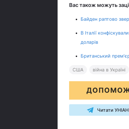
Вас також можуть заці
Байден раптово звер
В Італії конфіскувал
доларів
Британський прем'єр
США
війна в Україні
ДОПОМОЖ
Читати УНІАН