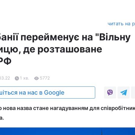
читать на 
анії перейменує на "Вільну
лицю, де розташоване
 РФ
03.22
1 хв.
5772
іться на нас в Google
 нова назва стане нагадуванням для співробітник
а.