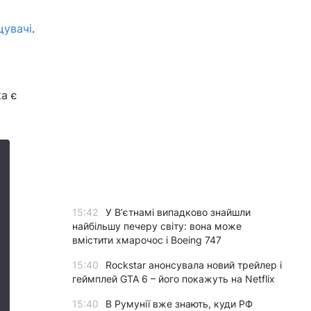
увачі
.
ка є
15:42
У Вʼєтнамі випадково знайшли
найбільшу печеру світу: вона може
вмістити хмарочос і Boeing 747
15:40
Rockstar анонсувала новий трейлер і
геймплей GTA 6 – його покажуть на Netflix
15:40
В Румунії вже знають, куди РФ