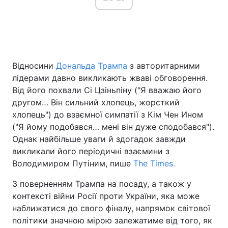
Головна
Війна
Відносини
Дональда Трампа
з авторитарними
Україна
Політика
лідерами давно викликають жваві обговорення.
Економіка
Світ
Від його похвали Сі Цзіньпіну ("Я вважаю його
другом… Він сильний хлопець, жорсткий
Спорт
Наука
хлопець") до взаємної симпатії з Кім Чен Ином
("Я йому подобався… мені він дуже сподобався").
Техно і зв'язок
Лайт
Однак найбільше уваги й здогадок завжди
викликали його періодичні взаємини з
Зброя
Інциденти
Володимиром Путіним, пише
The Times.
Здоров'я
Туризм
З поверненням Трампа на посаду, а також у
контексті війни Росії проти України, яка може
Цікавинки
Погода
наближатися до свого фіналу, напрямок світової
політики значною мірою залежатиме від того, як
Екологія
Регіони