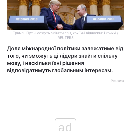
Трамп і Путін можуть змінити світ, хоч їхні відносини і крихкі /
REUTERS
Доля міжнародної політики залежатиме від
того, чи зможуть ці лідери знайти спільну
мову, і наскільки їхні рішення
відповідатимуть глобальним інтересам.
Реклама
ad