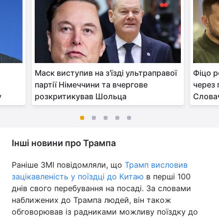
Маск виступив на з'їзді ультраправої
Фіцо р
партії Німеччини та вчергове
через 
у
розкритикував Шольца
Слова
Інші новини про Трампа
Раніше ЗМІ повідомляли, що
Трамп висловив
зацікавленість у поїздці до Китаю
в перші 100
днів свого перебування на посаді. За словами
наближених до Трампа людей, він також
обговорював із радниками можливу поїздку до