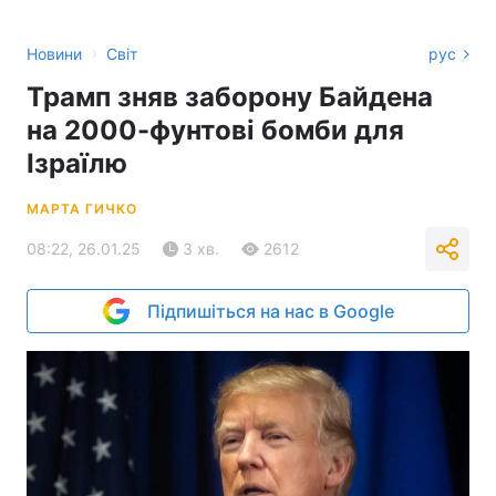
›
Новини
Світ
рус
Трамп зняв заборону Байдена
на 2000-фунтові бомби для
Ізраїлю
МАРТА ГИЧКО
08:22, 26.01.25
3 хв.
2612
Підпишіться на нас в Google