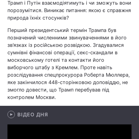
Трамп і Путін взаємодіятимуть і чи зможуть вони
порозумітися. Виникає питання: якою є справжня
Лонгріди
природа їхніх стосунків?
Відео з Youtube
Статті
Перший президентський термін Трампа був
позначений численними звинуваченнями в його
Інтерв'ю
Думки
зв’язках із російською розвідкою. Згадувалися
сумнівні фінансові операції, секс-скандали в
Архів
Вакансії
московському готелі та контакти його
виборчого штабу з Кремлем. Проте навіть
Контакти
розслідування спецпрокурора Роберта Мюллера,
яке закінчилося 448-сторінковою доповіддю, не
Послуги
змогло довести, що Трамп перебував під
контролем Москви.
ВІДЕО ДНЯ