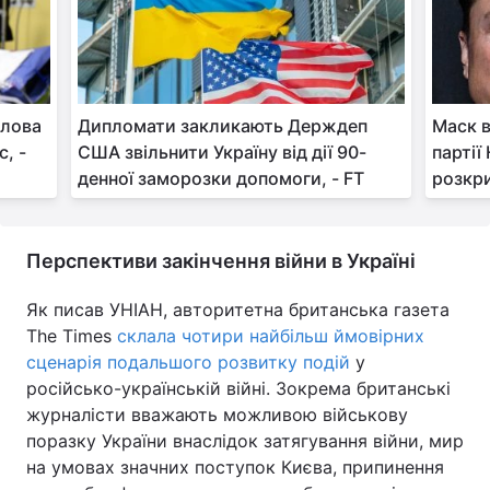
олова
Дипломати закликають Держдеп
Маск в
с, -
США звільнити Україну від дії 90-
партії
денної заморозки допомоги, - FT
розкр
Перспективи закінчення війни в Україні
Як писав УНІАН, авторитетна британська газета
The Times
склала чотири найбільш ймовірних
сценарія подальшого розвитку подій
у
російсько-українській війні. Зокрема британські
журналісти вважають можливою військову
поразку України внаслідок затягування війни, мир
на умовах значних поступок Києва, припинення