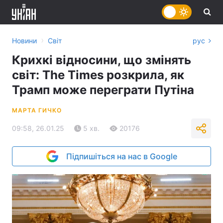
›
Новини
Світ
рус
Крихкі відносини, що змінять
світ: The Times розкрила, як
Трамп може переграти Путіна
МАРТА ГИЧКО
09:58, 26.01.25
5 хв.
20176
Підпишіться на нас в Google