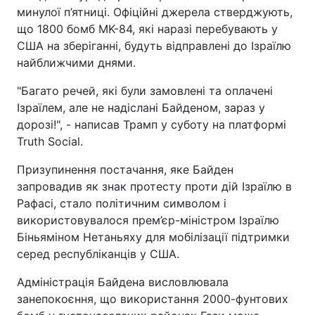
минулої п’ятниці. Офіційні джерела стверджують,
що 1800 бомб MK-84, які наразі перебувають у
США на зберіганні, будуть відправлені до Ізраїлю
найближчими днями.
"Багато речей, які були замовлені та оплачені
Ізраїлем, але не надіслані Байденом, зараз у
дорозі!", - написав Трамп у суботу на платформі
Truth Social.
Призупинення постачання, яке Байден
запровадив як знак протесту проти дій Ізраїлю в
Рафасі, стало політичним символом і
використовувалося прем’єр-міністром Ізраїлю
Біньяміном Нетаньяху для мобілізації підтримки
серед республіканців у США.
Адміністрація Байдена висловлювала
занепокоєння, що використання 2000-фунтових