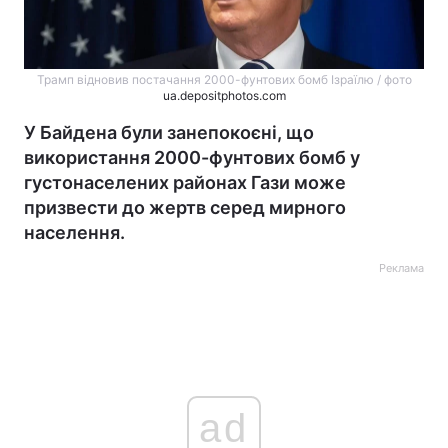
Трамп відновив постачання 2000-фунтових бомб Ізраїлю / фото
ua.depositphotos.com
У Байдена були занепокоєні, що
використання 2000-фунтових бомб у
густонаселених районах Гази може
призвести до жертв серед мирного
населення.
Реклама
ad