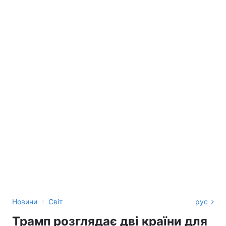
›
Новини
Світ
рус
Трамп розглядає дві країни для