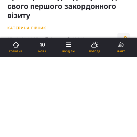
свого першого закордонного
візиту
КАТЕРИНА ГІРНИК
07:18, 26.01.25
2 хв.
13320
RU
МОВА
ГОЛОВНА
РОЗДІЛИ
ПОГОДА
ЛАЙТ
Підпишіться на нас в Google
Трамп розглядає дві країни для першого візиту / фото
ua.depositphotos.com