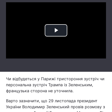
Лонгріди
Відео з Youtube
Статті
Play
Інтерв'ю
Думки
Video
Архів
Вакансії
Контакти
Послуги
Чи відбудеться у Парижі тристороння зустріч чи
персональна зустріч Трампа із Зеленським,
французька сторона не уточнила.
Варто зазначити, що 29 листопада президент
України Володимир Зеленський провів розмову з