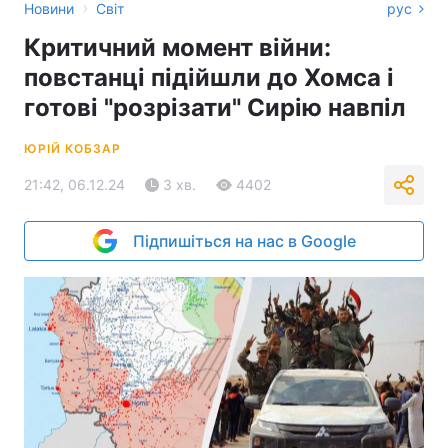
›
Новини
Світ
рус
Критичний момент війни:
повстанці підійшли до Хомса і
готові "розрізати" Сирію навпіл
ЮРІЙ КОБЗАР
21:42, 06.12.24
3 хв.
4402
Підпишіться на нас в Google