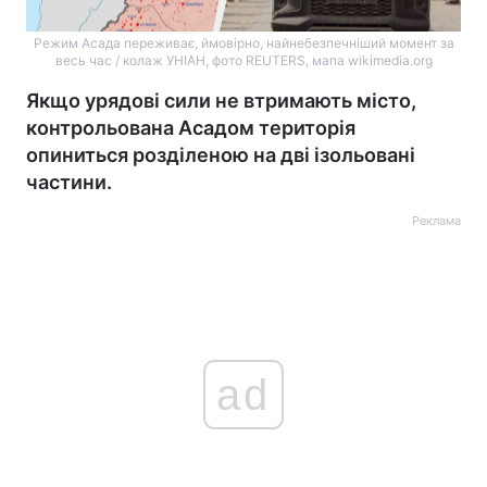
Режим Асада переживає, ймовірно, найнебезпечніший момент за
весь час / колаж УНІАН, фото REUTERS, мапа wikimedia.org
Якщо урядові сили не втримають місто,
контрольована Асадом територія
опиниться розділеною на дві ізольовані
частини.
Реклама
ad