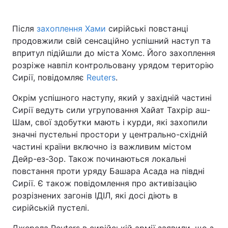
Після
захоплення Хами
сирійські повстанці
продовжили свій сенсаційно успішний наступ та
впритул підійшли до міста Хомс. Його захоплення
розріже навпіл контрольовану урядом територію
Сирії, повідомляє
Reuters
.
Окрім успішного наступу, який у західній частині
Сирії ведуть сили угруповання Хайат Тахрір аш-
Шам, свої здобутки мають і курди, які захопили
значні пустельні простори у центрально-східній
частині країни включно із важливим містом
Дейр-ез-Зор. Також починаються локальні
повстання проти уряду Башара Асада на півдні
Сирії. Є також повідомлення про активізацію
розрізнених загонів ІДІЛ, які досі діють в
сирійській пустелі.