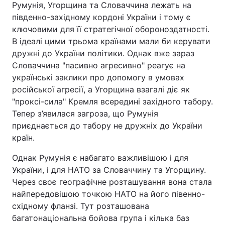
Румунія, Угорщина та Словаччина лежать на
південно-західному кордоні України і тому є
ключовими для її стратегічної обороноздатності.
В ідеалі цими трьома країнами мали би керувати
дружні до України політики. Однак вже зараз
Словаччина "пасивно агресивно" реагує на
українські заклики про допомогу в умовах
російської агресії, а Угорщина взагалі діє як
"проксі-сила" Кремля всередині західного табору.
Тепер з’явилася загроза, що Румунія
приєднається до табору не дружніх до України
країн.
Однак Румунія є набагато важливішою і для
України, і для НАТО за Словаччину та Угорщину.
Через своє географічне розташування вона стала
найпередовішою точкою НАТО на його півенно-
східному фланзі. Тут розташована
багатонаціональна бойова група і кілька баз