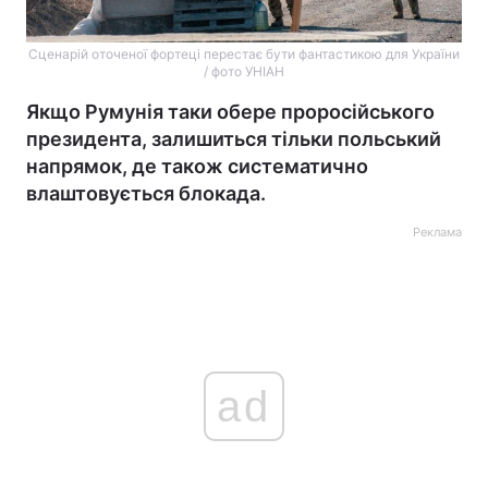
Сценарій оточеної фортеці перестає бути фантастикою для України
/ фото УНІАН
Якщо Румунія таки обере проросійського
президента, залишиться тільки польський
напрямок, де також систематично
влаштовується блокада.
Реклама
ad