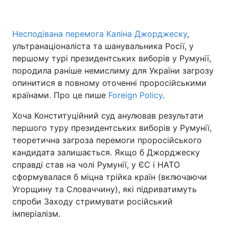
Несподівана перемога Каліна Джорджеску
,
ультранаціоналіста та шанувальника Росії, у
першому турі президентських виборів у Румунії,
породила раніше немислиму для України загрозу
опинитися в повному оточенні проросійськими
країнами. Про це пише
Foreign Policy
.
Хоча Конституційний суд анулював результати
першого туру президентських виборів у Румунії,
теоретична загроза перемоги проросійського
кандидата залишається. Якщо б Джорджеску
справді став на чолі Румунії, у ЄС і НАТО
сформувалася б міцна трійка країн (включаючи
Угорщину та Словаччину), які підриватимуть
спроби Заходу стримувати російський
імперіалізм.