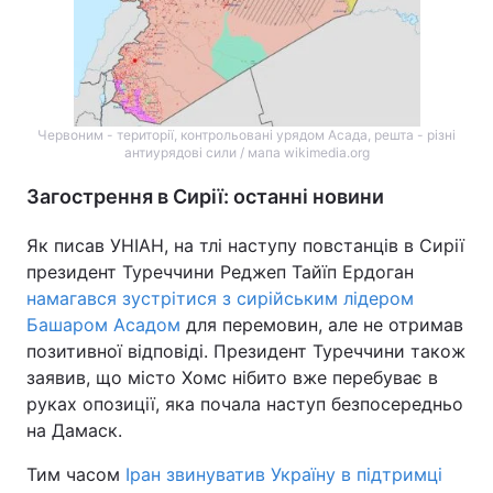
Червоним - території, контрольовані урядом Асада, решта - різні
антиурядові сили / мапа wikimedia.org
Загострення в Сирії: останні новини
Як писав УНІАН, на тлі наступу повстанців в Сирії
президент Туреччини Реджеп Тайїп Ердоган
намагався зустрітися з сирійським лідером
Башаром Асадом
для перемовин, але не отримав
позитивної відповіді. Президент Туреччини також
заявив, що місто Хомс нібито вже перебуває в
руках опозиції, яка почала наступ безпосередньо
на Дамаск.
Тим часом
Іран звинуватив Україну в підтримці