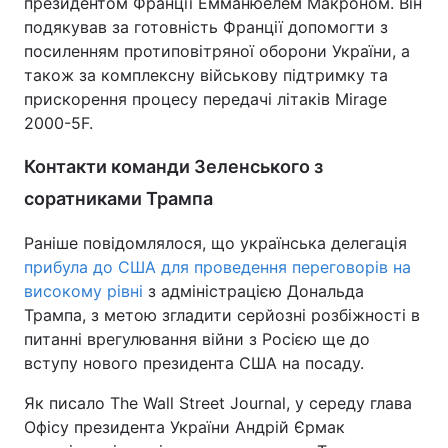
президентом Франції Емманюелем Макроном. Він
подякував за готовність Франції допомогти з
Тема оформлення
посиленням протиповітряної оборони України, а
також за комплексну військову підтримку та
прискорення процесу передачі літаків Mirage
2000-5F.
Контакти команди Зеленського з
соратниками Трампа
Раніше повідомлялося, що українська делегація
прибула до США для проведення переговорів на
високому рівні
з адміністрацією Дональда
Трампа, з метою згладити серйозні розбіжності в
питанні врегулювання війни з Росією ще до
вступу нового президента США на посаду.
Як писало The Wall Street Journal, у середу глава
Офісу президента України Андрій Єрмак