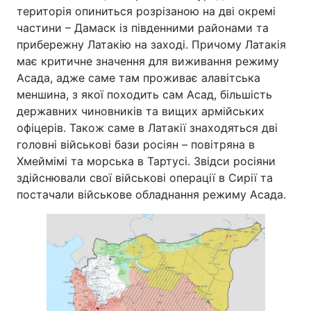
територія опиниться розрізаною на дві окремі
частини – Дамаск із південними районами та
прибережну Латакію на заході. Причому Латакія
має критичне значення для виживання режиму
Асада, адже саме там проживає алавітська
меншина, з якої походить сам Асад, більшість
державних чиновників та вищих армійських
офіцерів. Також саме в Латакії знаходяться дві
головні військові бази росіян – повітряна в
Хмеймімі та морська в Тартусі. Звідси росіяни
здійснювали свої військові операції в Сирії та
постачали військове обладнання режиму Асада.