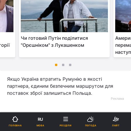
Чи готовий Путін поділитися
Амери
орії
"Орєшніком" з Лукашенком
перема
наступ
Якщо Україна втратить Румунію в якості
партнера, єдиним безпечним маршрутом для
поставок зброї залишиться Польща.
Реклама
RU
МОВА
ГОЛОВНА
РОЗДІЛИ
ПОГОДА
ЛАЙТ