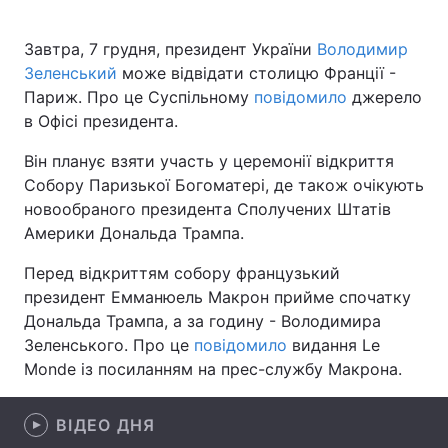
Завтра, 7 грудня, президент України
Володимир
Зеленський
може відвідати столицю Франції -
Головна
Війна
Париж. Про це Суспільному
повідомило
джерело
в Офісі президента.
Україна
Політика
Він планує взяти участь у церемонії відкриття
Економіка
Світ
Собору Паризької Богоматері, де також очікують
новообраного президента Сполучених Штатів
Спорт
Наука
Америки Дональда Трампа.
Техно і зв'язок
Лайт
Перед відкриттям собору французький
президент Емманюель Макрон прийме спочатку
Зброя
Інциденти
Дональда Трампа, а за годину - Володимира
Зеленського. Про це
повідомило
видання Le
Здоров'я
Туризм
Monde із посиланням на прес-службу Макрона.
Цікавинки
Погода
ВІДЕО ДНЯ
Екологія
Регіони