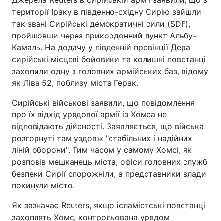
Джерела Reuters в сирійській армії заявили, що з
території Іраку в південно-східну Сирію зайшли
так звані Сирійські демократичні сили (SDF),
пройшовши через прикордонний пункт Альбу-
Камаль. На додачу у південній провінції Дера
сирійські місцеві бойовики та колишні повстанці
захопили одну з головних армійських баз, відому
як Ліва 52, поблизу міста Герак.
Сирійські військові заявили, що повідомлення
про їх відхід урядової армії із Хомса не
відповідають дійсності. Заявляється, що війська
розгорнуті там уздовж "стабільних і надійних
ліній оборони". Тим часом у самому Хомсі, як
розповів мешканець міста, офіси головних служб
безпеки Сирії спорожніли, а представники влади
покинули місто.
Як зазначає Reuters, якщо ісламістські повстанці
захоплять Хомс, контрольована урядом