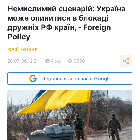
Немислимий сценарій: Україна
може опинитися в блокаді
дружніх РФ країн, - Foreign
Policy
ЮРІЙ КОБЗАР
20:07, 06.12.24
4 хв.
9590
Підпишіться на нас в Google