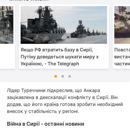
Якщо РФ втратить базу в Сирії,
Повста
Путіну доведеться шукати миру з
вистач
Україною, - The Telegraph
части
Лідер Туреччини підкреслив, що Анкара
зацікавлена в деескалації конфлікту в Сирії. Він
додав, що його країна готова зробити необхідний
внесок у стабільність у регіоні.
Війна в Сирії - останні новини