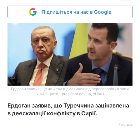
Підпишіться на нас в Google
Ердоган заявив, що не Асад відмовився від переговорів / Колаж
УНІАН, фото - president.gov.ua, УНІАН
Ердоган заявив, що Туреччина зацікавлена
в деескалації конфлікту в Сирії.
Реклама