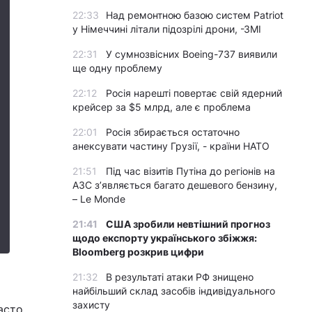
22:33
Над ремонтною базою систем Patriot
у Німеччині літали підозрілі дрони, -ЗМІ
22:31
У сумнозвісних Boeing-737 виявили
ще одну проблему
22:12
Росія нарешті повертає свій ядерний
крейсер за $5 млрд, але є проблема
22:01
Росія збирається остаточно
анексувати частину Грузії, - країни НАТО
21:51
Під час візитів Путіна до регіонів на
АЗС з’являється багато дешевого бензину,
– Le Monde
21:41
США зробили невтішний прогноз
щодо експорту українського збіжжя:
Bloomberg розкрив цифри
21:32
В результаті атаки РФ знищено
найбільший склад засобів індивідуального
захисту
часто