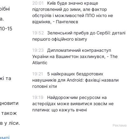
20:01
Київ буде значно краще
ібні
підготовлений до зими, але фактор
обстрілів і можливостей ППО ніхто не
а.
відміняв, - Пантелеєв
10-15
19:52
Зеленський прибув до Сербії: деталі
першого офіційного візиту
19:23
Дипломатичний контранаступ
України на Вашингтон захлинувся, - The
Atlantic
19:21
5 найкращих бездротових
жі та
навушників для Android: фахівці назвали
головні хіти
19:19
Найдорожчим ресурсом на
дновити
астероїдах може виявитися зовсім не
платина: що кажуть вчені
и також
 у ліси.
Реклама
импі
.