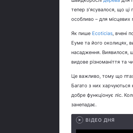
швидкорослі
дерева
для п
тепер з'ясувалося, що ці
особливо – для місцевих п
Як пише
Ecoticias
, вчені 
Еуме та його околицях, ви
насадження. Виявилося, щ
видове різноманіття та чи
Це важливо, тому що птах
Багато з них харчуються
добре функціонує ліс. Ко
занепадає.
ВІДЕО ДНЯ