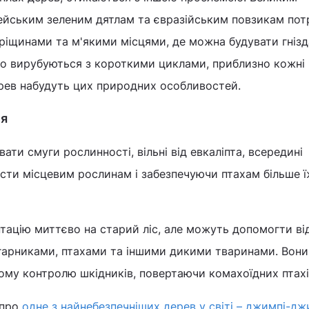
ейським зеленим дятлам та євразійським повзикам потр
тріщинами та м'якими місцями, де можна будувати гнізд
сто вирубуються з короткими циклами, приблизно кожні 
ерев набудуть цих природних особливостей.
ня
ти смуги рослинності, вільні від евкаліпта, всередині
сти місцевим рослинам і забезпечуючи птахам більше ї
тацію миттєво на старий ліс, але можуть допомогти ві
агарниками, птахами та іншими дикими тваринами. Вон
му контролю шкідників, повертаючи комахоїдних птахів
 про
одне з найнебезпечніших дерев у світі – джимпі-дж