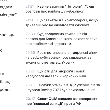
21:21
РЕБ не замінить "Петріоти": Флеш
лядати
розповів про найбільшу небезпеку
місцевої
21:20
Що станеться з комп’ютером, якщо
тривалий час не оновлювати Windows
20:39
Суд продовжив тримання під
вини, що
вартою для Коломойського, захист заявив
про проблеми зі здоров'ям
ю.
20:35
Росія встановила антидронові сітки
на своїх субмаринах, розташованих за
тисячі кілометрів від України
20:22
Що їсти для здоров’я серця:
ста
кардіологи назвали 7 корисних каш
блик,
20:18
Льотчик-утікач з КНДР уперше сів за
иродні
штурвал Boeing 737 і був приголомшений
20:17
Сенат США схвалив законопроект
про "пекельні санкції" проти РФ