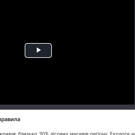
Play
Video
правила
покриває близько 30% лісових масивів регіону. Екологи 