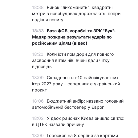
18:38
Ринок "лихоманить": квадратні
метри в новобудовах дорожчають, попри
падіння попиту
18:33
База ФСБ, кораблі та ЗРК "Бук":
Мадяр розкрив результати ударів по
російським цілям (відео)
18:20
Коли їсти помідори для повного
засвоєння вітамінів: вчені дали чітку
відповідь
18:09
Складено топ-10 найочікуваніших
ігор 2027 року – серед них є український
проєкт
18:06
Бюджетний вибір: названо головний
автомобільний бестселер у Європі
18:02
У двох районах Києва зникло світло:
в ДТЕК назвали причину
18:00
Гороскоп на 8 серпня за картами