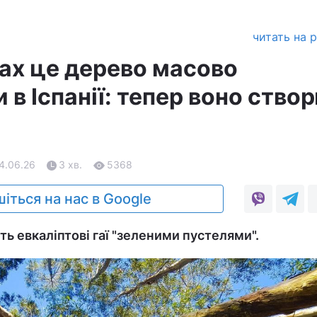
читать на 
ках це дерево масово
в Іспанії: тепер воно ство
14.06.26
3 хв.
5368
іться на нас в Google
ь евкаліптові гаї "зеленими пустелями".