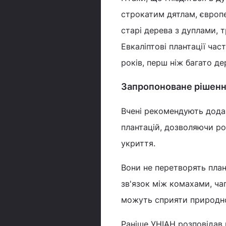
строкатим дятлам, європ
старі дерева з дуплами, 
Евкаліптові плантації ча
років, перш ніж багато д
Запропоноване рішен
Вчені рекомендують додава
плантацій, дозволяючи ро
укриття.
Вони не перетворять план
зв'язок між комахами, ч
можуть сприяти природно
Раніше УНІАН розповідав