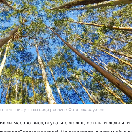
іпт витіснив усі інші види рослин / Фото pixabay.com
почали масово висаджувати евкаліпт, оскільки лісівники