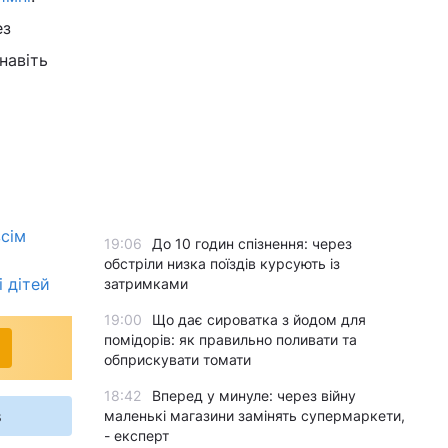
ез
навіть
всім
19:06
До 10 годин спізнення: через
обстріли низка поїздів курсують із
і дітей
затримками
19:00
Що дає сироватка з йодом для
помідорів: як правильно поливати та
обприскувати томати
18:42
Вперед у минуле: через війну
s
маленькі магазини замінять супермаркети,
- експерт