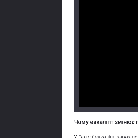
Чому евкаліпт змінює 
У Галісії евкаліпт зараз 