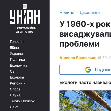
›
Новини
Цікавинки
У 1960-х ро
ІНФОРМАЦІЙНЕ
висаджували 
АГЕНТСТВО
проблеми
Головна
Війна
Україна
Анжела Бачевська
15:39, 
Політика
Економіка
Підпиш
Світ
Екологія
Екологи часто називают
Регіони
Спорт
Наука
Техно і зв'язок
Лайт