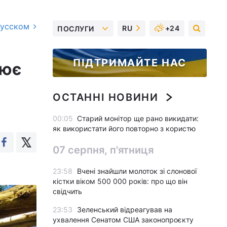
русском
RU
+24
ПОСЛУГИ
ПІДТРИМАЙТЕ НАС
рює
ОСТАННІ НОВИНИ
00:05
Старий монітор ще рано викидати:
як використати його повторно з користю
07 серпня, п'ятниця
23:58
Вчені знайшли молоток зі слонової
кістки віком 500 000 років: про що він
свідчить
23:53
Зеленський відреагував на
ухвалення Сенатом США законопроєкту