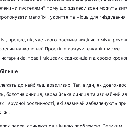
зеленими пустелями", тому що здалеку вони можуть виг
ропонувати мало їжі, укриття та місць для гніздування 
ія", процес, під час якого рослина виділяє хімічні речо
рослин навколо неї. Простіше кажучи, евкаліпт може
чагарників, трав і місцевих саджанців під своєю кроно
йбільше
алежать до найбільш вразливих. Такі види, як довгохво
ь, болотна синиця, євразійська синиця та звичайний зя
х і ярусної рослинності, які зазвичай забезпечують пр
 їжі.
уплах дерев, стикаються з іншою проблемою. Великим