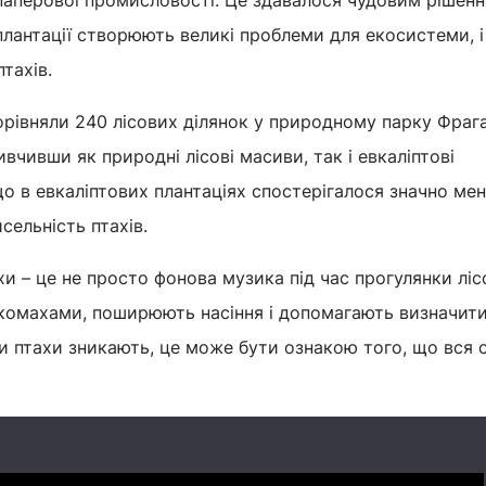
аперової промисловості. Це здавалося чудовим рішенн
 плантації створюють великі проблеми для екосистеми, і
тахів.
порівняли 240 лісових ділянок у природному парку Фраг
вчивши як природні лісові масиви, так і евкаліптові
о в евкаліптових плантаціях спостерігалося значно ме
сельність птахів.
и – це не просто фонова музика під час прогулянки ліс
 комахами, поширюють насіння і допомагають визначити
ли птахи зникають, це може бути ознакою того, що вся