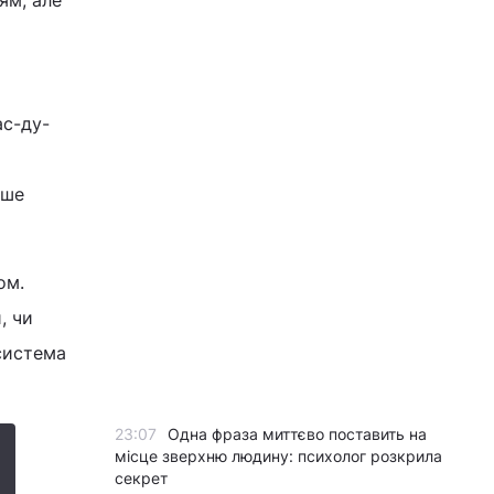
ям, але
ас-ду-
нше
ом.
, чи
 система
23:07
Одна фраза миттєво поставить на
місце зверхню людину: психолог розкрила
секрет