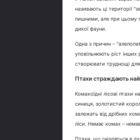
називають ці території "
пишними, але при цьому п
дикої фауни.
Одна з причин – "алелопат
уповільнюють ріст інших 
створювати труднощі для 
Птахи страждають на
Комахоїдні лісові птахи н
синиця, золотистий корол
залежать від дрібних кома
ліси. Немає комах – немає
Птахи, що гніздяться в д