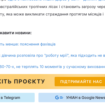
встралійських тропічних лісах і становить загрозу чер
у, яка може викликати страждання протягом місяців і 
кавити новини:
ять менше: пояснення фахівців
: дівчина розповіла про "роботу мрії", яка підходить не 
60-70-х, не терплять 10 моментів у сучасному вихованн
ІТЬ ПРОЄКТУ
ПІДТРИМАЙТЕ НАС
 в Telegram
УНІАН в Google New