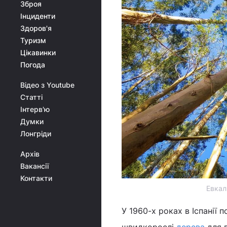
Зброя
Інциденти
Здоров'я
Туризм
Цікавинки
Погода
Відео з Youtube
Статті
Інтерв'ю
Думки
Лонгріди
Архів
Вакансії
Контакти
Евкал
У 1960-х роках в Іспанії 