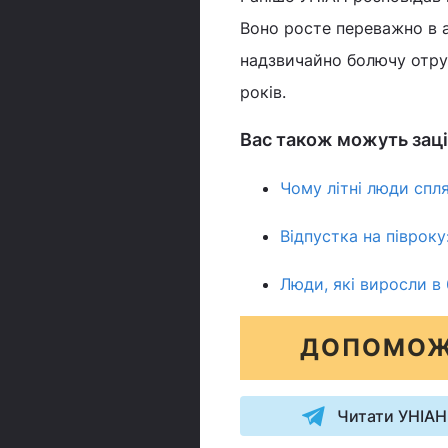
Воно росте переважно в а
надзвичайно болючу отрут
років.
Вас також можуть заці
Чому літні люди спл
Відпустка на півроку
Люди, які виросли в 
ДОПОМОЖ
Читати УНІАН