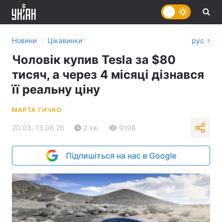
›
Новини
Цікавинки
рус
Чоловік купив Tesla за $80
тисяч, а через 4 місяці дізнався
її реальну ціну
МАРТА ГИЧКО
20:03, 13.06.26
2 хв.
9198
Підпишіться на нас в Google