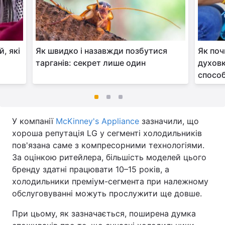
, які
Як швидко і назавжди позбутися
Як поч
тарганів: секрет лише один
духовк
способ
У компанії
McKinney's Appliance
зазначили, що
хороша репутація LG у сегменті холодильників
пов'язана саме з компресорними технологіями.
За оцінкою ритейлера, більшість моделей цього
бренду здатні працювати 10–15 років, а
холодильники преміум-сегмента при належному
обслуговуванні можуть прослужити ще довше.
При цьому, як зазначається, поширена думка