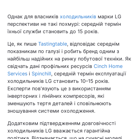
Однак для власників
холодильників
марки LG
перспективи не такі похмурі: середній термін
їхньої служби становить до 15 років.
Це, як пише
Tastingtable
, відповідає середнім
показникам по галузі і робить бренд одним з
найбільш надійних на ринку побутової техніки. Як
свідчать дані профільних ресурсів
Cinch Home
Services
і
Spinchill
, середній термін експлуатації
холодильників LG становить 10–15 років.
Експерти пов'язують це з використанням
інверторних і лінійних компресорів, які
зменшують тертя деталей і сповільнюють
зношування системи охолодження.
Додатковим підтвердженням довговічності
холодильників LG вважається гарантійна
політика. Відзначається, що на сучасні моделі