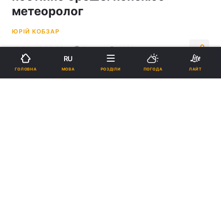
метеоролог
ЮРІЙ КОБЗАР
18:56, 13.06.26
2 хв.
1633
RU
МОВА
ГОЛОВНА
РОЗДІЛИ
ПОГОДА
ЛАЙТ
Підпишіться на нас в Google
Синоптики не радять аж надто покладатися на "погоду в
смартфоні" / фото pxhere.com