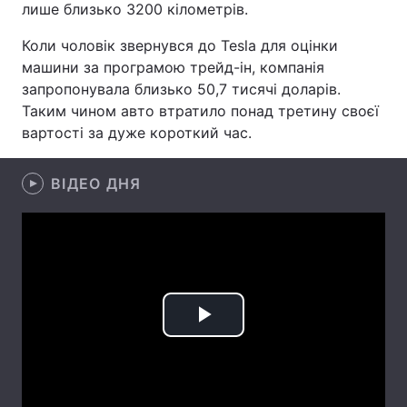
лише близько 3200 кілометрів.
Лонгріди
Коли чоловік звернувся до Tesla для оцінки
машини за програмою трейд-ін, компанія
Відео з Youtube
Статті
запропонувала близько 50,7 тисячі доларів.
Таким чином авто втратило понад третину своєї
Інтерв'ю
Думки
вартості за дуже короткий час.
Архів
Вакансії
ВІДЕО ДНЯ
Контакти
Послуги
Play
Video