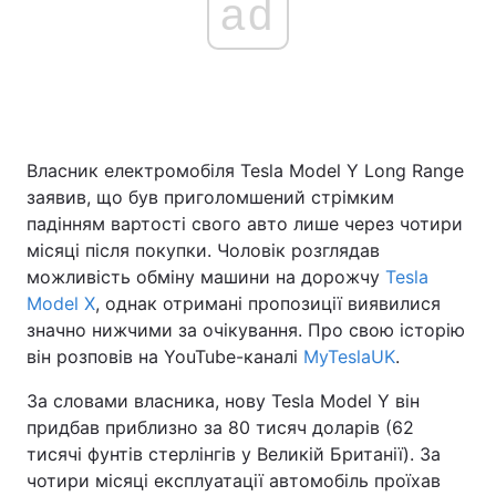
ad
Головна
Війна
Україна
Політика
Власник електромобіля Tesla Model Y Long Range
Економіка
Світ
заявив, що був приголомшений стрімким
падінням вартості свого авто лише через чотири
Спорт
Наука
місяці після покупки. Чоловік розглядав
можливість обміну машини на дорожчу
Tesla
Техно і зв'язок
Лайт
Model X
, однак отримані пропозиції виявилися
значно нижчими за очікування. Про свою історію
Зброя
Інциденти
він розповів на YouTube-каналі
MyTeslaUK
.
Здоров'я
Туризм
За словами власника, нову Tesla Model Y він
придбав приблизно за 80 тисяч доларів (62
Цікавинки
Погода
тисячі фунтів стерлінгів у Великій Британії). За
чотири місяці експлуатації автомобіль проїхав
Екологія
Регіони