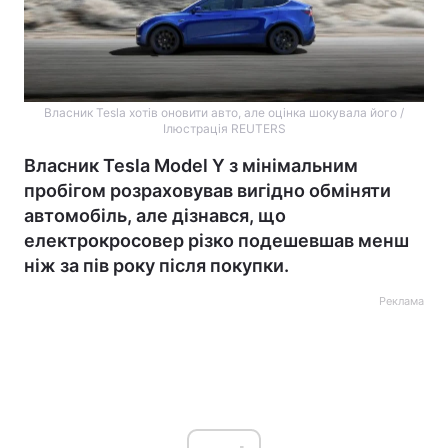
Власник Tesla хотів оновити авто, але оцінка шокувала його /
Ілюстрація REUTERS
Власник Tesla Model Y з мінімальним
пробігом розраховував вигідно обміняти
автомобіль, але дізнався, що
електрокросовер різко подешевшав менш
ніж за пів року після покупки.
Реклама