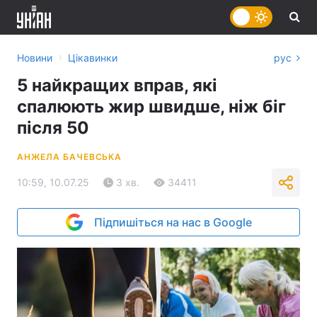
›
Новини
Цікавинки
рус
5 найкращих вправ, які
спалюють жир швидше, ніж біг
після 50
АНЖЕЛА БАЧЕВСЬКА
10:59, 10.07.25
3 хв.
34411
Підпишіться на нас в Google