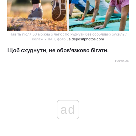
Навіть після 50 можна з легкістю худнути без особливих зусиль /
колаж УНІАН, фото
ua.depositphotos.com
Щоб схуднути, не обов'язково бігати.
Реклама
ad