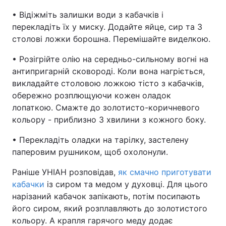
• Відіжміть залишки води з кабачків і
перекладіть їх у миску. Додайте яйце, сир та 3
столові ложки борошна. Перемішайте виделкою.
• Розігрійте олію на середньо-сильному вогні на
антипригарній сковороді. Коли вона нагріється,
викладайте столовою ложкою тісто з кабачків,
обережно розплющуючи кожен оладок
лопаткою. Смажте до золотисто-коричневого
кольору - приблизно 3 хвилини з кожного боку.
• Перекладіть оладки на тарілку, застелену
паперовим рушником, щоб охолонули.
Раніше УНІАН розповідав,
як смачно приготувати
кабачки
із сиром та медом у духовці. Для цього
нарізаний кабачок запікають, потім посипають
його сиром, який розплавляють до золотистого
кольору. А крапля гарячого меду додає