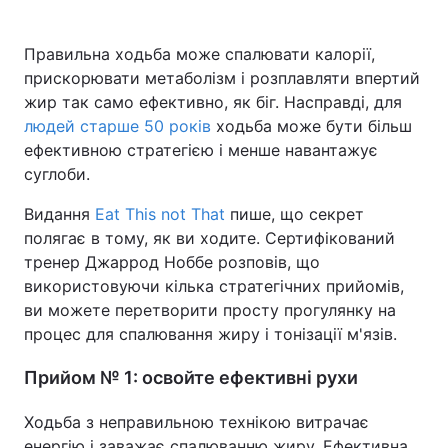
Правильна ходьба може спалювати калорії,
прискорювати метаболізм і розплавляти впертий
Головна
Війна
жир так само ефективно, як біг. Насправді, для
людей старше 50 років
ходьба може бути більш
Україна
Політика
ефективною стратегією і менше навантажує
суглоби.
Економіка
Світ
Видання
Eat This not That
пише, що секрет
Спорт
Наука
полягає в тому, як ви ходите. Сертифікований
тренер Джаррод Ноббе розповів, що
Техно і зв'язок
Лайт
використовуючи кілька стратегічних прийомів,
Зброя
Інциденти
ви можете перетворити просту прогулянку на
процес для спалювання жиру і тонізації м'язів.
Здоров'я
Туризм
Прийом № 1: освойте ефективні рухи
Цікавинки
Погода
Ходьба з неправильною технікою витрачає
Екологія
Регіони
енергію і заважає спалюванню жиру. Ефективна