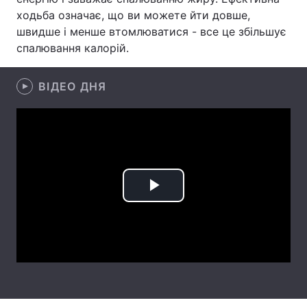
ходьба означає, що ви можете йти довше,
Лонгріди
швидше і менше втомлюватися - все це збільшує
спалювання калорій.
Відео з Youtube
Статті
ВІДЕО ДНЯ
Інтерв'ю
Думки
Архів
Вакансії
Контакти
Послуги
Play
Video