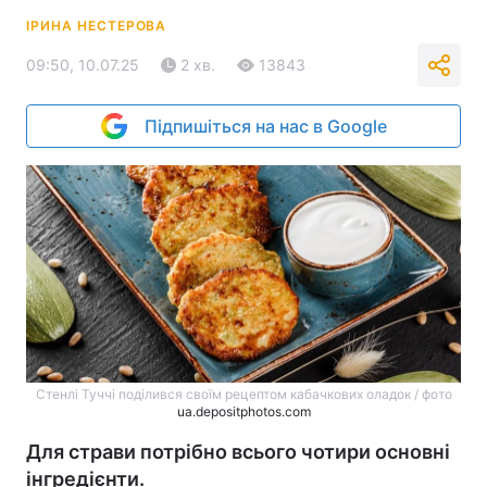
ІРИНА НЕСТЕРОВА
09:50, 10.07.25
2 хв.
13843
Підпишіться на нас в Google
Стенлі Туччі поділився своїм рецептом кабачкових оладок / фото
ua.depositphotos.com
Для страви потрібно всього чотири основні
інгредієнти.