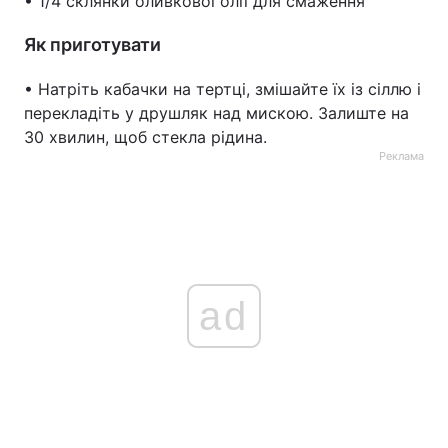
• 1/4 склянки оливкової олії для смаження
Як приготувати
• Натріть кабачки на тертці, змішайте їх із сіллю і
перекладіть у друшляк над мискою. Залиште на
30 хвилин, щоб стекла рідина.
Реклама
ad