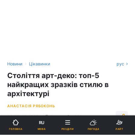
›
Новини
Цікавинки
рус
Століття арт-деко: топ-5
найкращих зразків стилю в
архітектурі
АНАСТАСІЯ РЯБОКОНЬ
00:55, 10.07.25
5 хв.
1080
RU
МОВА
ГОЛОВНА
РОЗДІЛИ
ПОГОДА
ЛАЙТ
Підпишіться на нас в Google