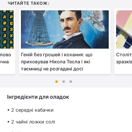
ЧИТАЙТЕ ТАКОЖ:
слово
Геній без грошей і кохання: що
Століт
ична
приховував Нікола Тесла і які
зразкі
таємниці не розгадані досі
Інгредієнти для оладок
• 2 середні кабачки
• 2 чайні ложки солі