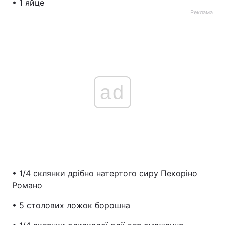
• 1 яйце
Реклама
ad
• 1/4 склянки дрібно натертого сиру Пекоріно
Романо
• 5 столових ложок борошна