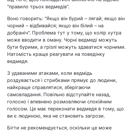
"правило трьох ведмедів".
Воно говорить: "Якщо він бурий – лягай; якщо він
чорний – відбивайся; якщо він білий – на
добраніч". Проблема тут у тому, що колір хутра
може вводити в оману. Чорні ведмеді можуть
бути бурими, а грізлі можуть здаватися чорними.
Натомість краще реагувати на поведінку
ведмедя.
З удаваними атаками, коли ведмідь
роздувається і стрибками прямує до людини,
найкраще справлятися, зберігаючи
самовладання. Повільно відступайте назад,
голосно і впевнено розмовляючи спокійним
голосом. Це має переконати ведмедя в тому, що
ви є людиною, яка не становить загрози.
Бігти не рекомендується, оскільки це може