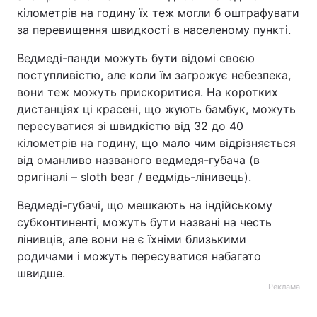
кілометрів на годину їх теж могли б оштрафувати
за перевищення швидкості в населеному пункті.
Ведмеді-панди можуть бути відомі своєю
поступливістю, але коли їм загрожує небезпека,
вони теж можуть прискоритися. На коротких
дистанціях ці красені, що жують бамбук, можуть
пересуватися зі швидкістю від 32 до 40
кілометрів на годину, що мало чим відрізняється
від оманливо названого ведмедя-губача (в
оригіналі – sloth bear / ведмідь-лінивець).
Ведмеді-губачі, що мешкають на індійському
субконтиненті, можуть бути названі на честь
лінивців, але вони не є їхніми близькими
родичами і можуть пересуватися набагато
швидше.
Реклама