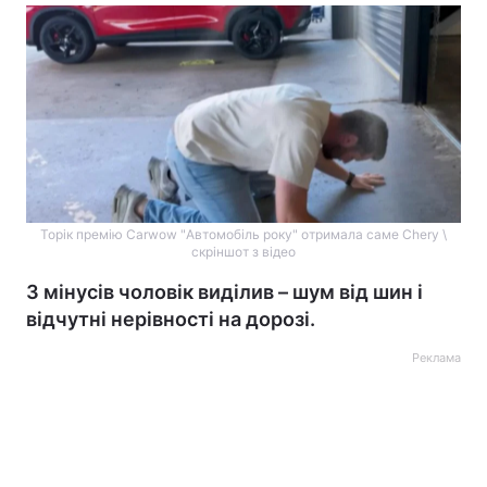
Торік премію Carwow "Автомобіль року" отримала саме Chery \
скріншот з відео
З мінусів чоловік виділив – шум від шин і
відчутні нерівності на дорозі.
Реклама