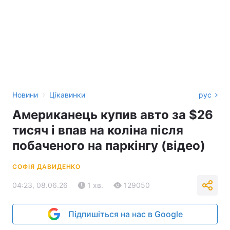
›
Новини
Цікавинки
рус
Американець купив авто за $26
тисяч і впав на коліна після
побаченого на паркінгу (відео)
СОФІЯ ДАВИДЕНКО
04:23, 08.06.26
1 хв.
129050
Підпишіться на нас в Google