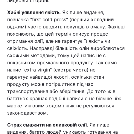
лицьовій стороні.
Хибні уявлення якість
. Як пише видання,
позначка "first cold press" (перший холодний
віджим) часто вводить покупців в оману. Фахівці
пояснюють, що цей термін описує процес
отримання олії, але не гарантує її якість чи
свіжість. Насправді більшість олій виробляються
схожими методами, тому цей напис не є
показником преміального продукту. Так само і
напис "extra virgin" (екстра чиста) не
гарантує найвищої якості, оскільки стан
продукту може погіршитися під час
транспортування або зберігання. До того ж в
багатьох країнах подібні написи є не більше ніж
маркетинговим ходом і ніяк не регулюються
законодавством.
Страх смажити на оливковій олії
. Як пише
видання, багато людей уникають готування на