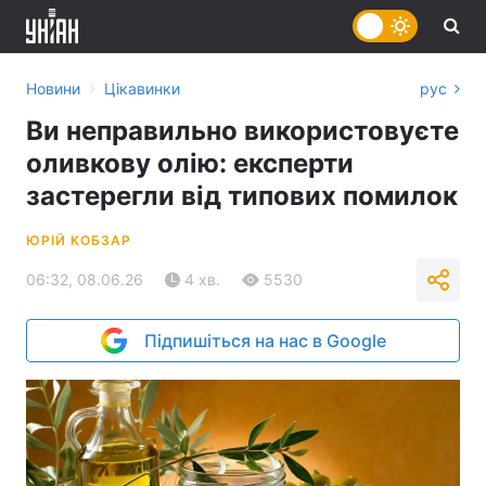
›
Новини
Цікавинки
рус
Ви неправильно використовуєте
оливкову олію: експерти
застерегли від типових помилок
ЮРІЙ КОБЗАР
06:32, 08.06.26
4 хв.
5530
Підпишіться на нас в Google