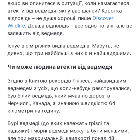
якщо ви опинитеся в ситуації, коли намагаєтеся
втекти від ведмедя, які у вас шанси? Коротка
відповідь – не дуже хороші, пише
Discover
Wildlife
. Довша відповідь – все одно погані, але це
залежить від ведмедя.
Існує вісім різних видів ведмедів. Мабуть, не
дивно, що три найбільші з них є й найшвидшими.
Чи може людина втекти від ведмедя
Згідно з Книгою рекордів Гіннеса, найшвидшим
ведмедем з усіх, що коли-небудь реєструвалися,
був білий ведмідь, який мчав по дорозі в
Черчиллі, Канада, зі значною швидкістю 64
кілометри на годину.
Бурі ведмеді (до яких належать грізлі та
кадьяки) і чорні ведмеді можуть бути меншими,
але при максимальній швидкості понад 48