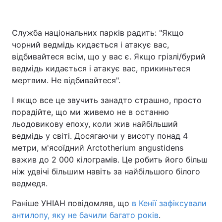
Служба національних парків радить: "Якщо
чорний ведмідь кидається і атакує вас,
відбивайтеся всім, що у вас є. Якщо грізлі/бурий
ведмідь кидається і атакує вас, прикиньтеся
мертвим. Не відбивайтеся".
І якщо все це звучить занадто страшно, просто
порадійте, що ми живемо не в останню
льодовикову епоху, коли жив найбільший
ведмідь у світі. Досягаючи у висоту понад 4
метри, м'ясоїдний Arctotherium angustidens
важив до 2 000 кілограмів. Це робить його більш
ніж удвічі більшим навіть за найбільшого білого
ведмедя.
Раніше УНІАН повідомляв, що
в Кенії зафіксували
антилопу, яку не бачили багато років
.