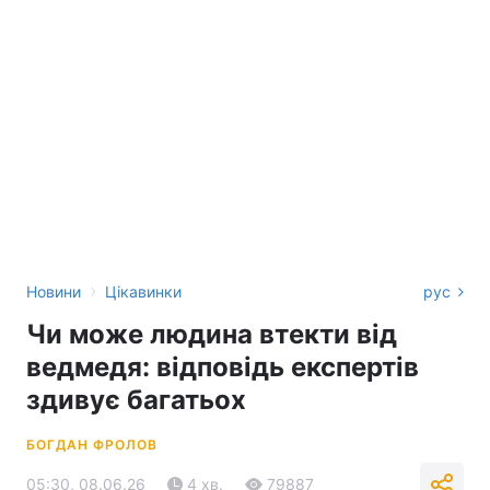
›
Новини
Цікавинки
рус
Чи може людина втекти від
ведмедя: відповідь експертів
здивує багатьох
БОГДАН ФРОЛОВ
05:30, 08.06.26
4 хв.
79887