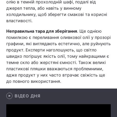
олію в темній прохолодній шафі, подалі від
джерел тепла, або навіть у винному
Лонгріди
холодильнику, щоб зберегти смакові та корисні
властивості.
Відео з Youtube
Статті
Неправильна тара для зберігання
. Ще однією
Інтерв'ю
Думки
помилкою є переливання оливкової олії у прозорі
графини, які виглядають естетично, але руйнують
Архів
Вакансії
продукт. Експерти наголошують, що світло
швидко погіршує якість олії, тому найкращими є
Контакти
темне скло або жерстяні ємності. Також великі
пластикові пляшки вважаються проблемними,
Послуги
адже продукт у них часто втрачає свіжість ще
до повного використання.
ВІДЕО ДНЯ