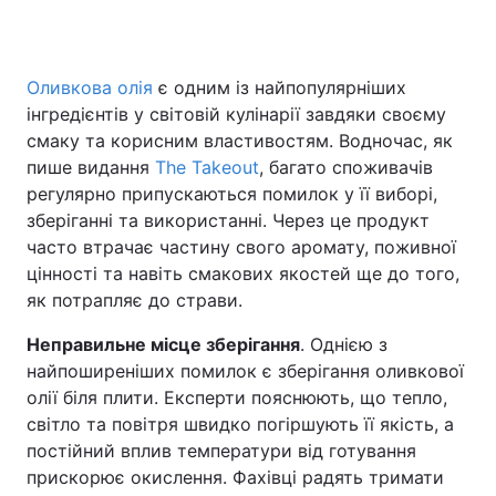
Оливкова олія
є одним із найпопулярніших
Головна
Війна
інгредієнтів у світовій кулінарії завдяки своєму
смаку та корисним властивостям. Водночас, як
Україна
Політика
пише видання
The Takeout
, багато споживачів
регулярно припускаються помилок у її виборі,
Економіка
Світ
зберіганні та використанні. Через це продукт
Спорт
Наука
часто втрачає частину свого аромату, поживної
цінності та навіть смакових якостей ще до того,
Техно і зв'язок
Лайт
як потрапляє до страви.
Зброя
Інциденти
Неправильне місце зберігання
. Однією з
найпоширеніших помилок є зберігання оливкової
Здоров'я
Туризм
олії біля плити. Експерти пояснюють, що тепло,
світло та повітря швидко погіршують її якість, а
Цікавинки
Погода
постійний вплив температури від готування
прискорює окислення. Фахівці радять тримати
Екологія
Регіони