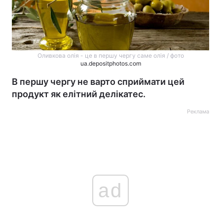
Оливкова олія - це в першу чергу саме олія / фото
ua.depositphotos.com
В першу чергу не варто сприймати цей
продукт як елітний делікатес.
Реклама
ad