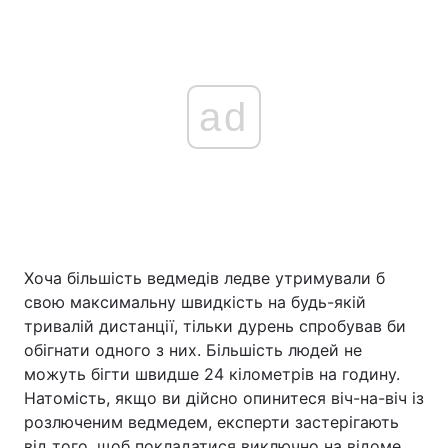
ad
Хоча більшість ведмедів ледве утримували б
свою максимальну швидкість на будь-якій
тривалій дистанції, тільки дурень спробував би
обігнати одного з них. Більшість людей не
можуть бігти швидше 24 кілометрів на годину.
Натомість, якщо ви дійсно опинитеся віч-на-віч із
розлюченим ведмедем, експерти застерігають
від того, щоб покладатися виключно на відоме