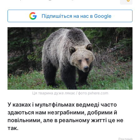
Підпишіться на нас в Google
Ця тварина дуже лякає / фото pxhere.com
У казках і мультфільмах ведмеді часто
здаються нам незграбними, добрими й
повільними, але в реальному житті це не
так.
Реклама