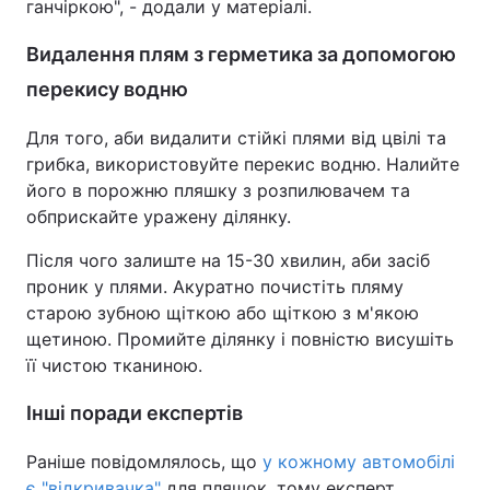
ганчіркою", - додали у матеріалі.
Видалення плям з герметика за допомогою
перекису водню
Для того, аби видалити стійкі плями від цвілі та
грибка, використовуйте перекис водню. Налийте
його в порожню пляшку з розпилювачем та
обприскайте уражену ділянку.
Після чого залиште на 15-30 хвилин, аби засіб
проник у плями. Акуратно почистіть пляму
старою зубною щіткою або щіткою з м'якою
щетиною. Промийте ділянку і повністю висушіть
її чистою тканиною.
Інші поради експертів
Раніше повідомлялось, що
у кожному автомобілі
є "відкривачка"
для пляшок, тому експерт