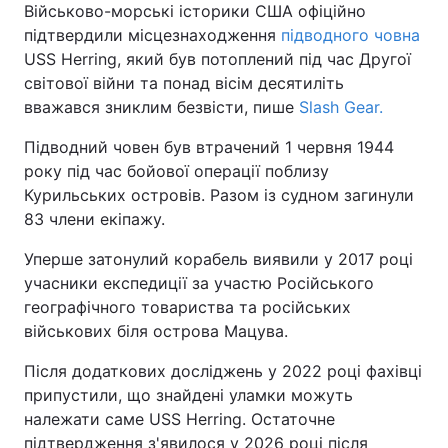
Військово-морські історики США офіційно
підтвердили місцезнаходження
підводного човна
USS Herring, який був потоплений під час Другої
світової війни та понад вісім десятиліть
вважався зниклим безвісти, пише
Slash Gear.
Підводний човен був втрачений 1 червня 1944
року під час бойової операції поблизу
Курильських островів. Разом із судном загинули
83 члени екіпажу.
Уперше затонулий корабель виявили у 2017 році
учасники експедиції за участю Російського
географічного товариства та російських
військових біля острова Мацува.
Після додаткових досліджень у 2022 році фахівці
припустили, що знайдені уламки можуть
належати саме USS Herring. Остаточне
підтвердження з'явилося у 2026 році після