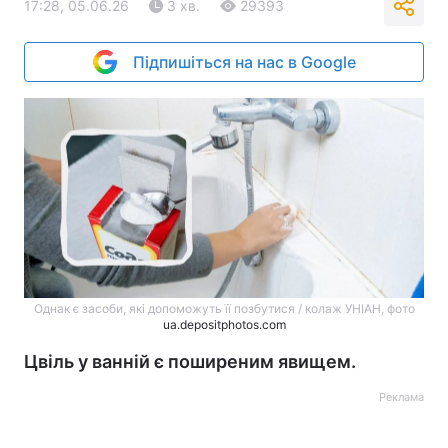
17:28, 05.06.26
3 хв.
29393
Підпишіться на нас в Google
Однак є засоби, які допоможуть її позбутися / колаж УНІАН, фото
ua.depositphotos.com
Цвіль у ванній є поширеним явищем.
Реклама