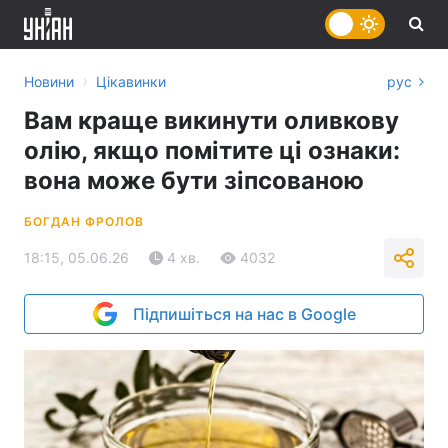
›
Новини
Цікавинки
рус
Вам краще викинути оливкову
олію, якщо помітите ці ознаки:
вона може бути зіпсованою
БОГДАН ФРОЛОВ
18:15, 05.06.26
4 хв.
4032
Підпишіться на нас в Google