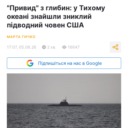
"Привид" з глибин: у Тихому
океані знайшли зниклий
підводний човен США
МАРТА ГИЧКО
17:07, 05.06.26
2 хв.
16647
Підпишіться на нас в Google