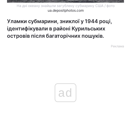
На дні океану знайшли загублену субмарину США / фото
ua.depositphotos.com
Уламки субмарини, зниклої у 1944 році,
ідентифікували в районі Курильських
островів після багаторічних пошуків.
Реклама
ad