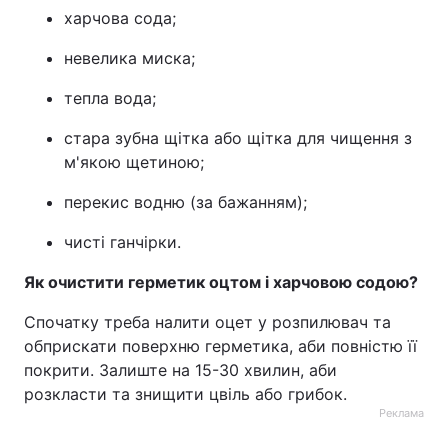
харчова сода;
невелика миска;
тепла вода;
стара зубна щітка або щітка для чищення з
м'якою щетиною;
перекис водню (за бажанням);
чисті ганчірки.
Як очистити герметик оцтом і харчовою содою?
Спочатку треба налити оцет у розпилювач та
обприскати поверхню герметика, аби повністю її
покрити. Залиште на 15-30 хвилин, аби
розкласти та знищити цвіль або грибок.
Реклама