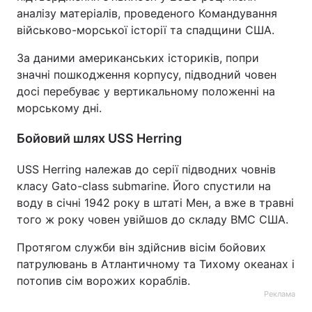
аналізу матеріалів, проведеного Командування
військово-морської історії та спадщини США.
За даними американських істориків, попри
значні пошкодження корпусу, підводний човен
досі перебуває у вертикальному положенні на
морському дні.
Бойовий шлях USS Herring
USS Herring належав до серії підводних човнів
класу Gato-class submarine. Його спустили на
воду в січні 1942 року в штаті Мен, а вже в травні
того ж року човен увійшов до складу ВМС США.
Протягом служби він здійснив вісім бойових
патрулювань в Атлантичному та Тихому океанах і
потопив сім ворожих кораблів.
Реклама