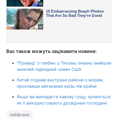
Вас також можуть зацікавити новини:
"Привид" з глибин: у Тихому океану знайшли
зниклий підводний човен США
Китай з'єднав внутрішні райони з морем,
проклавши мегаканал крізь пів країни
Якщо ви викидаєте кавову гущу, зупиніться:
як її використовують досвідчені господині
лайфхаки