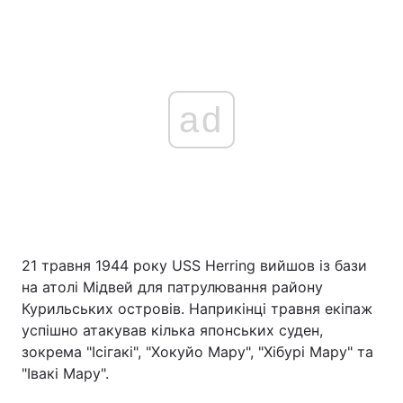
ad
21 травня 1944 року USS Herring вийшов із бази
на атолі Мідвей для патрулювання району
Курильських островів. Наприкінці травня екіпаж
успішно атакував кілька японських суден,
зокрема "Ісігакі", "Хокуйо Мару", "Хібурі Мару" та
"Івакі Мару".