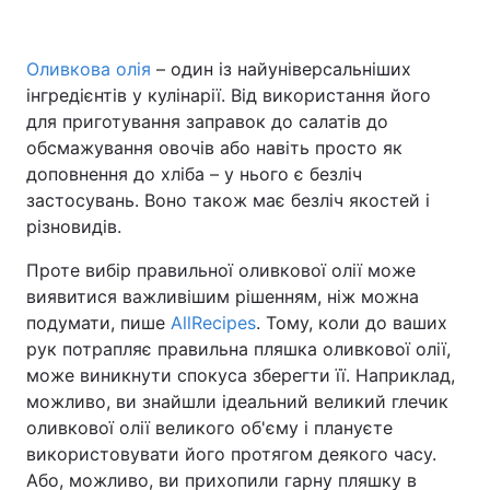
Оливкова олія
– один із найуніверсальніших
інгредієнтів у кулінарії. Від використання його
Головна
Війна
для приготування заправок до салатів до
Україна
Політика
обсмажування овочів або навіть просто як
доповнення до хліба – у нього є безліч
Економіка
Світ
застосувань. Воно також має безліч якостей і
різновидів.
Спорт
Наука
Проте вибір правильної оливкової олії може
Техно і зв'язок
Лайт
виявитися важливішим рішенням, ніж можна
подумати, пише
AllRecipes
. Тому, коли до ваших
Зброя
Інциденти
рук потрапляє правильна пляшка оливкової олії,
може виникнути спокуса зберегти її. Наприклад,
Здоров'я
Туризм
можливо, ви знайшли ідеальний великий глечик
оливкової олії великого об'єму і плануєте
Цікавинки
Погода
використовувати його протягом деякого часу.
Або, можливо, ви прихопили гарну пляшку в
Екологія
Регіони