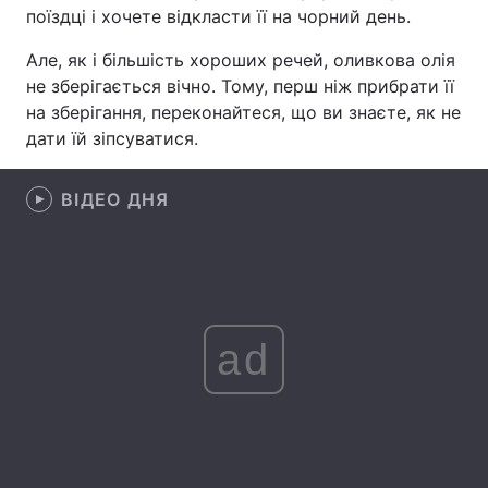
поїздці і хочете відкласти її на чорний день.
Лонгріди
Але, як і більшість хороших речей, оливкова олія
не зберігається вічно. Тому, перш ніж прибрати її
Відео з Youtube
Статті
на зберігання, переконайтеся, що ви знаєте, як не
дати їй зіпсуватися.
Інтерв'ю
Думки
Архів
ВІДЕО ДНЯ
Вакансії
Контакти
Послуги
ad