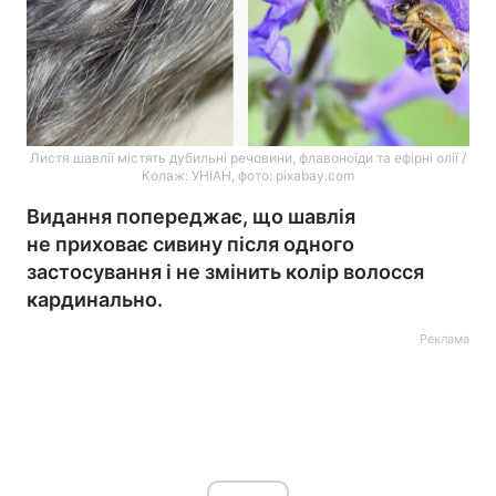
Листя шавлії містять дубильні речовини, флавоноїди та ефірні олії /
Колаж: УНІАН, фото: pixabay.com
Видання попереджає, що шавлія
не приховає сивину після одного
застосування і не змінить колір волосся
кардинально.
Реклама