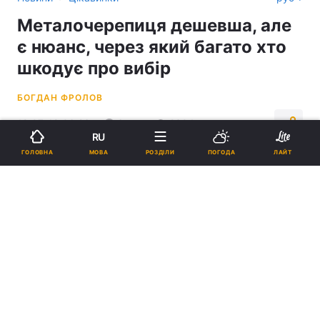
Металочерепиця дешевша, але
є нюанс, через який багато хто
шкодує про вибір
БОГДАН ФРОЛОВ
19:07, 18.06.26
6 хв.
2304
RU
МОВА
ГОЛОВНА
РОЗДІЛИ
ПОГОДА
ЛАЙТ
Підпишіться на нас в Google