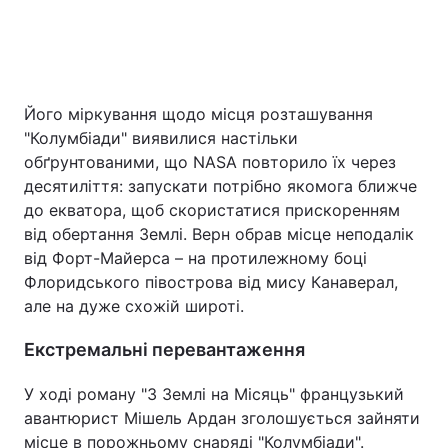
Його міркування щодо місця розташування
"Колумбіади" виявилися настільки
обґрунтованими, що NASA повторило їх через
десятиліття: запускати потрібно якомога ближче
до екватора, щоб скористатися прискоренням
від обертання Землі. Верн обрав місце неподалік
від Форт-Майерса – на протилежному боці
Флоридського півострова від мису Канаверал,
але на дуже схожій широті.
Екстремальні перевантаження
У ході роману "З Землі на Місяць" французький
авантюрист Мішель Ардан зголошується зайняти
місце в порожньому снаряді "Колумбіади".