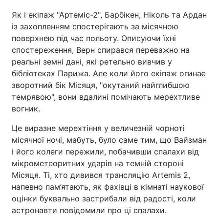
Як і екіпаж "Артеміс-2", Барбікен, Ніколь та Ардан
із захопленням спостерігають за місячною
поверхнею під час польоту. Описуючи їхні
спостереження, Верн спирався переважно на
реальні земні дані, які ретельно вивчив у
бібліотеках Парижа. Але коли його екіпаж огинає
зворотний бік Місяця, "окутаний найглибшою
темрявою", вони вдалині помічають мерехтливе
вогник.
Це виразне мерехтіння у величезній чорноті
місячної ночі, мабуть, було саме тим, що Вайзман
і його колеги пережили, побачивши спалахи від
мікрометеоритних ударів на темній стороні
Місяця. Ті, хто дивився трансляцію Artemis 2,
напевно пам’ятають, як фахівці в кімнаті наукової
оцінки буквально застрибали від радості, коли
астронавти повідомили про ці спалахи.