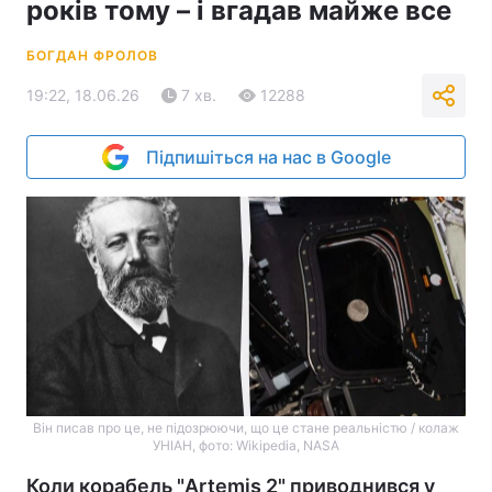
років тому – і вгадав майже все
БОГДАН ФРОЛОВ
19:22, 18.06.26
7 хв.
12288
Підпишіться на нас в Google
Він писав про це, не підозрюючи, що це стане реальністю / колаж
УНІАН, фото: Wikipedia, NASA
Коли корабель "Artemis 2" приводнився у