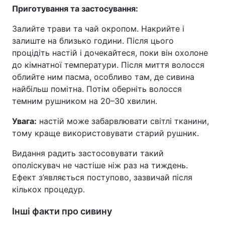
Приготування та застосування:
Залийте трави та чай окропом. Накрийте і
залиште на близько години. Після цього
процідіть настій і дочекайтеся, поки він охолоне
до кімнатної температури. Після миття волосся
облийте ним пасма, особливо там, де сивина
найбільш помітна. Потім оберніть волосся
темним рушником на 20–30 хвилин.
Увага:
настій може забарвлювати світлі тканини,
тому краще використовувати старий рушник.
Видання радить застосовувати такий
ополіскувач не частіше ніж раз на тиждень.
Ефект з’являється поступово, зазвичай після
кількох процедур.
Інші факти про сивину