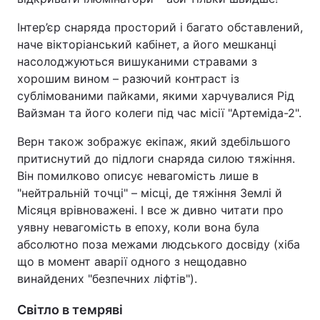
Інтер’єр снаряда просторий і багато обставлений,
наче вікторіанський кабінет, а його мешканці
насолоджуються вишуканими стравами з
хорошим вином – разючий контраст із
сублімованими пайками, якими харчувалися Рід
Вайзман та його колеги під час місії "Артеміда-2".
Верн також зображує екіпаж, який здебільшого
притиснутий до підлоги снаряда силою тяжіння.
Він помилково описує невагомість лише в
"нейтральній точці" – місці, де тяжіння Землі й
Місяця врівноважені. І все ж дивно читати про
уявну невагомість в епоху, коли вона була
абсолютно поза межами людського досвіду (хіба
що в момент аварії одного з нещодавно
винайдених "безпечних ліфтів").
Світло в темряві