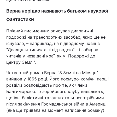
Верна нерідко називають батьком наукової
фантастики
Плідний письменник описував дивовижні
подорожі на транспортних засобах, яких ще не
існувало, – наприклад, на підводному човні в
"Двадцяти тисячах лі під водою" – і забирав
читачів у незвідані краї, як у "Подорожі до
центру Землі".
Четвертий роман Верна "З Землі на Місяць"
вийшов у 1865 році. Його похмуро-комічні перші
розділи розповідають про те, як члени
Балтиморського збройового клубу виявляють,
що їхні балістичні таланти стали непотрібними
після закінчення Громадянської війни в Америці
(яка ще тривала на момент написання роману).