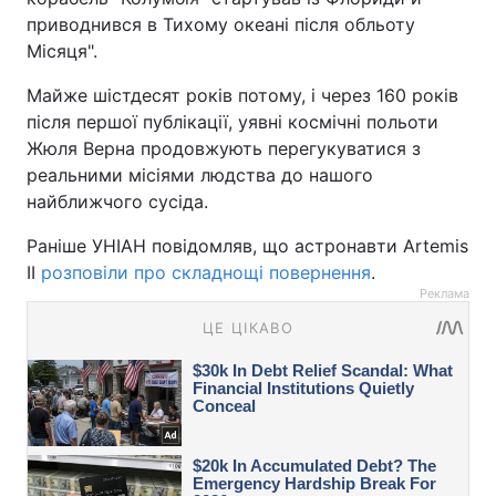
приводнився в Тихому океані після обльоту
Місяця".
Майже шістдесят років потому, і через 160 років
після першої публікації, уявні космічні польоти
Жюля Верна продовжують перегукуватися з
реальними місіями людства до нашого
найближчого сусіда.
Раніше УНІАН повідомляв, що астронавти Artemis
II
розповіли про складнощі повернення
.
Реклама