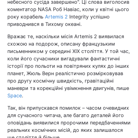
небесного сусіда завершено". Ці слова виголосив
коментатор NASA Роб Навіас, коли у квітні цього
року корабель
Artemis 2
Integrity успішно
приводнився в Тихому океані.
Вражає те, наскільки місія Artemis 2 виявилася
схожою на подорож, описану французьким
письменником у середині XIX століття. У той час,
коли його сучасники вигадували фантастичні
історії про польоти на повітряних кулях до інших
планет, Жюль Верн реалістично розмірковував
про другу космічну швидкість, гравітаційні
маневри та корекційні увімкнення двигунів, пише
Space
.
Так, він припускався помилок – часом очевидних
для сучасного читача, але багато деталей його
оповідань виявилися пророчими передбаченнями
реальних космічних місій, до яких залишалося
ще століття й більше.