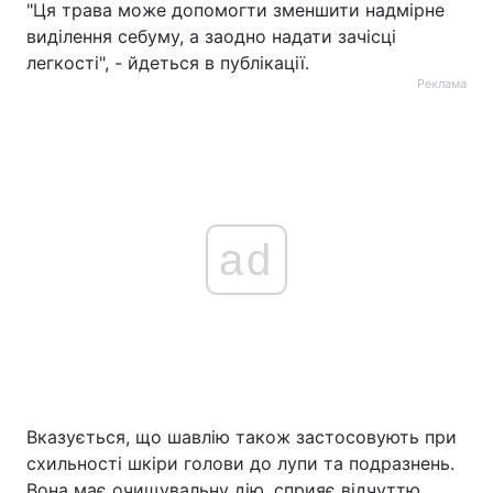
"Ця трава може допомогти зменшити надмірне
виділення себуму, а заодно надати зачісці
легкості", - йдеться в публікації.
Реклама
ad
Вказується, що шавлію також застосовують при
схильності шкіри голови до лупи та подразнень.
Вона має очищувальну дію, сприяє відчуттю