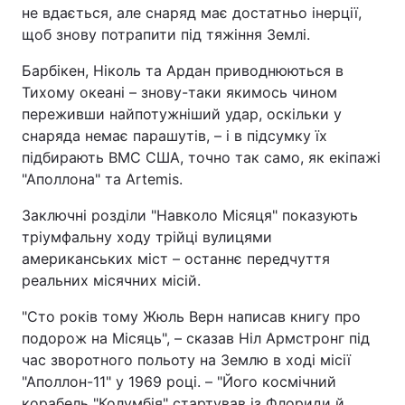
не вдається, але снаряд має достатньо інерції,
щоб знову потрапити під тяжіння Землі.
Барбікен, Ніколь та Ардан приводнюються в
Тихому океані – знову-таки якимось чином
переживши найпотужніший удар, оскільки у
снаряда немає парашутів, – і в підсумку їх
підбирають ВМС США, точно так само, як екіпажі
"Аполлона" та Artemis.
Заключні розділи "Навколо Місяця" показують
тріумфальну ходу трійці вулицями
американських міст – останнє передчуття
реальних місячних місій.
"Сто років тому Жюль Верн написав книгу про
подорож на Місяць", – сказав Ніл Армстронг під
час зворотного польоту на Землю в ході місії
"Аполлон-11" у 1969 році. – "Його космічний
корабель "Колумбія" стартував із Флориди й