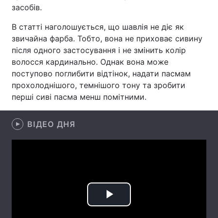
засобів.
Лонгріди
В статті наголошується, що шавлія не діє як
звичайна фарба. Тобто, вона не приховає сивину
Відео з Youtube
Статті
після одного застосування і не змінить колір
волосся кардинально. Однак вона може
Інтерв'ю
Думки
поступово поглибити відтінок, надати пасмам
прохолоднішого, темнішого тону та зробити
Архів
Вакансії
перші сиві пасма менш помітними.
Контакти
ВІДЕО ДНЯ
Послуги
Play