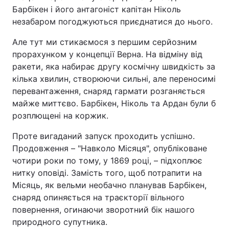
Барбікен і його антагоніст капітан Ніколь
незабаром погоджуються приєднатися до нього.
Але тут ми стикаємося з першим серйозним
прорахунком у концепції Верна. На відміну від
ракети, яка набирає другу космічну швидкість за
кілька хвилин, створюючи сильні, але переносимі
перевантаження, снаряд гармати розганяється
майже миттєво. Барбікен, Ніколь та Ардан були б
розплющені на коржик.
Проте вигаданий запуск проходить успішно.
Продовження – "Навколо Місяця", опубліковане
чотири роки по тому, у 1869 році, – підхоплює
нитку оповіді. Замість того, щоб потрапити на
Місяць, як вельми необачно планував Барбікен,
снаряд опиняється на траєкторії вільного
повернення, огинаючи зворотний бік нашого
природного супутника.