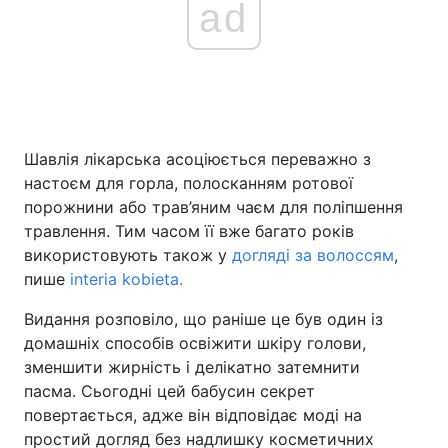
ad
Головна
Війна
Україна
Політика
Шавлія лікарська асоціюється переважно з
Економіка
Світ
настоєм для горла, полосканням ротової
порожнини або трав’яним чаєм для поліпшення
Спорт
Наука
травлення. Тим часом її вже багато років
використовують також у
догляді за волоссям
,
Техно і зв'язок
Лайт
пише
interia kobieta.
Зброя
Інциденти
Видання розповіло, що раніше це був один із
домашніх способів освіжити шкіру голови,
Здоров'я
Туризм
зменшити жирність і делікатно затемнити
пасма. Сьогодні цей бабусин секрет
Цікавинки
Погода
повертається, адже він відповідає моді на
простий догляд без надлишку косметичних
Екологія
Регіони