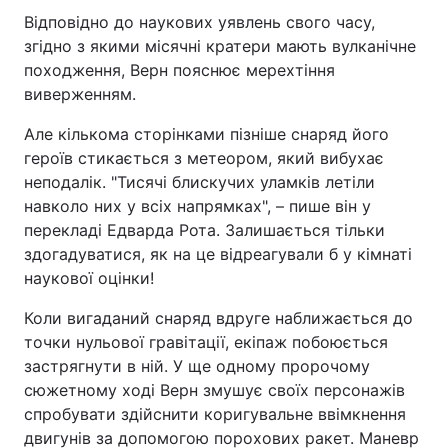
Відповідно до наукових уявлень свого часу,
згідно з якими місячні кратери мають вулканічне
походження, Верн пояснює мерехтіння
виверженням.
Але кількома сторінками пізніше снаряд його
героїв стикається з метеором, який вибухає
неподалік. "Тисячі блискучих уламків летіли
навколо них у всіх напрямках", – пише він у
перекладі Едварда Рота. Залишається тільки
здогадуватися, як на це відреагували б у кімнаті
наукової оцінки!
Коли вигаданий снаряд вдруге наближається до
точки нульової гравітації, екіпаж побоюється
застрягнути в ній. У ще одному пророчому
сюжетному ході Верн змушує своїх персонажів
спробувати здійснити коригувальне ввімкнення
двигунів за допомогою порохових ракет. Маневр