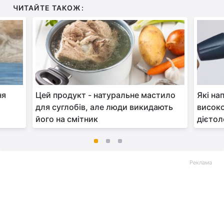
ЧИТАЙТЕ ТАКОЖ:
ня
Цей продукт - натуральне мастило
Які на
для суглобів, але люди викидають
високо
його на смітник
дієтол
Реклама