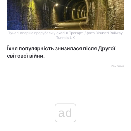
Тунелі вперше прорубали у скелі в Трегарті / фото Disused Railway
Tunnels UK
Їхня популярність знизилася після Другої
світової війни.
Реклама
ad