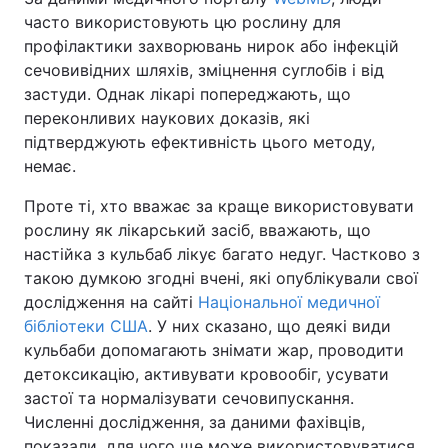
часто використовують цю рослину для
профілактики захворювань нирок або інфекцій
сечовивідних шляхів, зміцнення суглобів і від
застуди. Однак лікарі попереджають, що
переконливих наукових доказів, які
підтверджують ефективність цього методу,
немає.
Проте ті, хто вважає за краще використовувати
рослину як лікарський засіб, вважають, що
настійка з кульбаб лікує багато недуг. Частково з
такою думкою згодні вчені, які опублікували свої
дослідження на сайті
Національної медичної
бібліотеки США
. У них сказано, що деякі види
кульбаби допомагають знімати жар, проводити
детоксикацію, активувати кровообіг, усувати
застої та нормалізувати сечовипускання.
Численні дослідження, за даними фахівців,
показали, для чого ще може використовуватися