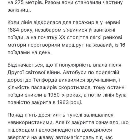
на 275 метрів. Разом вони становили частину
залізниці.
Тема оформлення
Коли лінія відкрилася для пасажирів у червні
1884 року, незабаром з'явилися й вантажні
поїзди, а на початку XX століття легкі рейкові
мотори перетворили маршрут на жвавий, із 16
поїздами на день.
Відзначається, що її популярність впала після
Другої світової війни. Автобуси по прилеглій
дорозі до Телфорда виявилися зручнішими, і
кількість пасажирів скоротилася, тому останні
поїзди зникли в 1950-х роках, а потім лінія була
повністю закрита в 1963 році.
Понад п'ять десятиліть тунелі залишалися
невикористаними. Але їх закриття означало, що
пішоходам і велосипедистам доводилося
звертати на жваву автомагістраль під час