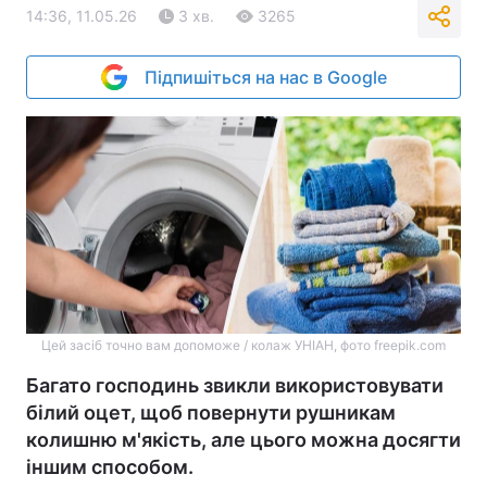
14:36, 11.05.26
3 хв.
3265
Підпишіться на нас в Google
Цей засіб точно вам допоможе / колаж УНІАН, фото freepik.com
Багато господинь звикли використовувати
білий оцет, щоб повернути рушникам
колишню м'якість, але цього можна досягти
іншим способом.