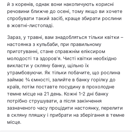
й з коренів, однак вони накопичують корисні
речовини ближче до осені, тому якщо ви хочете
спробувати такий засіб, краще збирати рослини
в жовтні-листопаді.
Зараз, у травні, вам знадобляться тільки квітки –
настоянка з кульбаби, при правильному
приготуванні, стане справжнім еліксиром
молодості та здоров'я. Чисті квітки необхідно
викласти у скляну банку, щільно їх
утрамбовуючи. Як тільки побачите, що рослина
займає ¾ ємності, залийте в банку горілку до
країв, потім поставте посудину в прохолодне
темне місце на 21 день. Кожні 1-2 дні банку
потрібно струшувати, а після закінчення
зазначеного часу процідити настоянку, перелити
в скляну пляшку і прибрати на зберігання в темне
місце.