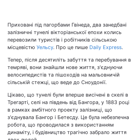
Приховані під пагорбами Гвінеда, два занедбані
Головна
Війна
залізничні тунелі вікторіанської епохи колись
перевозили туристів і робітників сільською
Україна
Політика
місцевістю
Уельсу
. Про це пише
Daily Express
.
Економіка
Світ
Тепер, після десятиліть забуття та перебування в
темряві, вони знайшли нове життя, з'єднуючи
Спорт
Наука
велосипедистів та пішоходів на мальовничій
сільській стежці, що веде до Сноудонії.
Техно і зв'язок
Лайт
Цікаво, що тунелі були вперше висічені в скелі в
Зброя
Інциденти
Трегарті, селі на південь від Бангора, у 1883 році
в рамках амбітного проекту залізниці, що
Здоров'я
Туризм
з'єднувала Бангор і Бетесду. Це була небезпечна
Цікавинки
Погода
робота, що проводилася з використанням
динаміту, і будівництво трагічно забрало життя
Екологія
Регіони
двох людей.