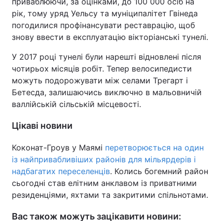
приваблюючи, за оцінками, до 100 000 осіб на
рік, тому уряд Уельсу та муніципалітет Гвінеда
погодилися профінансувати реставрацію, щоб
знову ввести в експлуатацію вікторіанські тунелі.
У 2017 році тунелі були нарешті відновлені після
чотирьох місяців робіт. Тепер велосипедисти
можуть подорожувати між селами Трегарт і
Бетесда, залишаючись виключно в мальовничій
валлійській сільській місцевості.
Цікаві новини
Коконат-Гроув у Маямі
перетворюється на один
із найпривабливіших районів для мільярдерів і
надбагатих переселенців
. Колись богемний район
сьогодні став елітним анклавом із приватними
резиденціями, яхтами та закритими спільнотами.
Вас також можуть зацікавити новини: