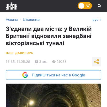
›
Новини
Цікавинки
рус
З'єднали два міста: у Великій
Британії відновили занедбані
вікторіанські тунелі
ОЛЕГ ДАВИГОРА
15:35, 11.05.26
3 хв.
21033
Підпишіться на нас в Google