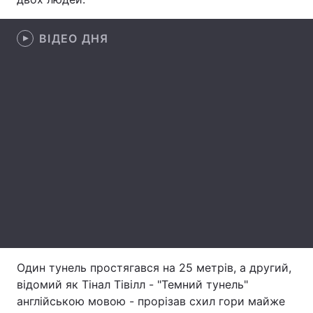
Лонгріди
ВІДЕО ДНЯ
Відео з Youtube
Статті
Інтерв'ю
Думки
Архів
Вакансії
Контакти
Послуги
Один тунель простягався на 25 метрів, а другий,
відомий як Тінал Тівілл - "Темний тунель"
англійською мовою - прорізав схил гори майже