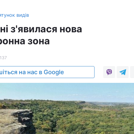
тунок видів
і з'явилася нова
онна зона
137
іться на нас в Google