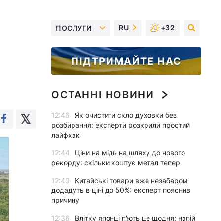
RU
+32
ПОСЛУГИ
ПІДТРИМАЙТЕ НАС
ОСТАННІ НОВИНИ
12:46
Як очистити скло духовки без
розбирання: експерти розкрили простий
лайфхак
12:44
Ціни на мідь на шляху до нового
рекорду: скільки коштує метал тепер
12:40
Китайські товари вже незабаром
додадуть в ціні до 50%: експерт пояснив
причину
12:36
Влітку японці п'ють це щодня: напій