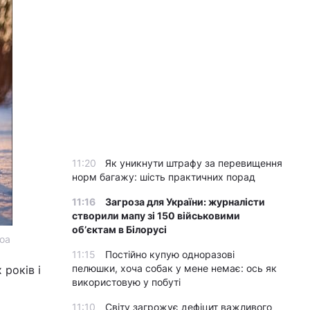
11:20
Як уникнути штрафу за перевищення
норм багажу: шість практичних порад
11:16
Загроза для України: журналісти
створили мапу зі 150 військовими
обʼєктам в Білорусі
doa
11:15
Постійно купую одноразові
пелюшки, хоча собак у мене немає: ось як
років і
використовую у побуті
11:10
Світу загрожує дефіцит важливого