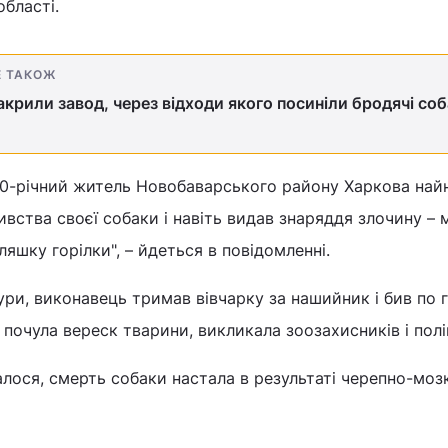
області.
Е ТАКОЖ
 закрили завод, через відходи якого посиніли бродячі со
 40-річний житель Новобаварського району Харкова най
ивства своєї собаки і навіть видав знаряддя злочину – 
яшку горілки", – йдеться в повідомленні.
ри, виконавець тримав вівчарку за нашийник і бив по г
 почула вереск тварини, викликала зоозахисників і полі
алося, смерть собаки настала в результаті черепно-моз