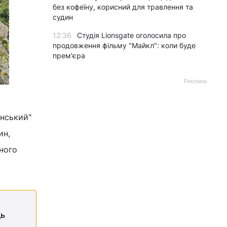
без кофеїну, корисний для травлення та
судин
12:36
Студія Lionsgate оголосила про
продовження фільму "Майкл": коли буде
прем'єра
Реклама
инський"
ин,
оного
дь