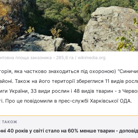
нтовна площа заказника - 285,6 га / wikimedia.org
орія, яка частково знаходиться під охороною) "Синич
йоні. Також на його території збереглися 11 видів росл
ги України, 33 види рослин і 48 видів тварин - з Черв
ті. Про це повідомили в прес-службі Харківської ОДА.
Е ТАКОЖ
нні 40 років у світі стало на 60% менше тварин - допові