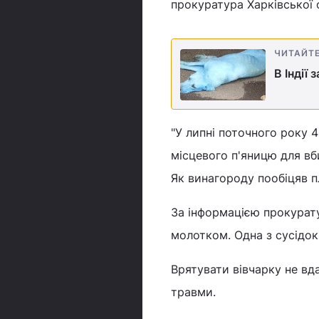
прокуратура Харківської 
ЧИТАЙТ
В Індії
"У липні поточного року
місцевого п'яницю для вб
Як винагороду пообіцяв пл
За інформацією прокурату
молотком. Одна з сусідок
Врятувати вівчарку не вд
травми.