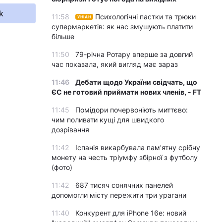
k
11:58
Психологічні пастки та трюки
УНІАН
супермаркетів: як нас змушують платити
більше
11:50
79-річна Ротару вперше за довгий
час показала, який вигляд має зараз
11:46
Дебати щодо України свідчать, що
ЄС не готовий приймати нових членів, - FT
11:45
Помідори почервоніють миттєво:
чим поливати кущі для швидкого
дозрівання
11:42
Іспанія викарбувала пам'ятну срібну
монету на честь тріумфу збірної з футболу
(фото)
11:42
687 тисяч сонячних панелей
допомогли місту пережити три урагани
11:40
Конкурент для iPhone 16e: новий