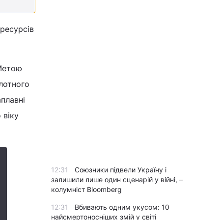
 ресурсів
 Метою
лотного
плавні
 віку
12:31
Союзники підвели Україну і
залишили лише один сценарій у війні, –
колумніст Bloomberg
12:31
Вбивають одним укусом: 10
найсмертоносніших змій у світі