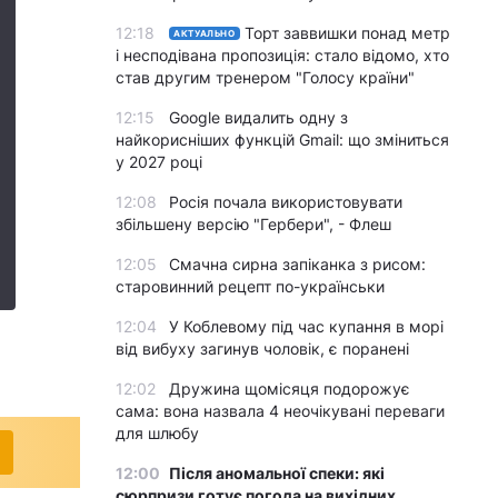
12:18
Торт заввишки понад метр
АКТУАЛЬНО
і несподівана пропозиція: стало відомо, хто
став другим тренером "Голосу країни"
12:15
Google видалить одну з
найкорисніших функцій Gmail: що зміниться
у 2027 році
12:08
Росія почала використовувати
збільшену версію "Гербери", - Флеш
12:05
Смачна сирна запіканка з рисом:
старовинний рецепт по-українськи
12:04
У Коблевому під час купання в морі
від вибуху загинув чоловік, є поранені
12:02
Дружина щомісяця подорожує
сама: вона назвала 4 неочікувані переваги
для шлюбу
12:00
Після аномальної спеки: які
сюрпризи готує погода на вихідних