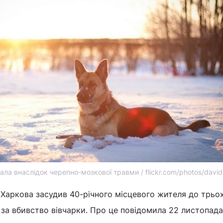
ала внаслідок черепно-мозкової травми / flickr.com/photos/davi
аркова засудив 40-річного місцевого жителя до трьох 
і за вбивство вівчарки. Про це повідомила 22 листопада