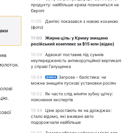
продукту: найбільше криза позначиться на
Європі
11:05
Дантес показався з новою коханою
(фото)
баки
11:00
Жирна ціль: у Криму знищено
російський комплекс за $15 млн (відео)
10:59
Адвокат поставив під сумнів
няв
неупередженість антикорупційної вертикалі
молоток.
у справі Галущенка
10:54
Загроза – балістика: чи
ДУМКА
можна знищити пускові установки росіян
олові
10:52
Як часто слід міняти зубну щітку:
цію.
пояснення експертів
10:44
Ціни зростають як на дріжджах:
кової
стало відомо, які вживані авто
подорожчали найбільше
10:40
Зумери обрали найкращі міста для