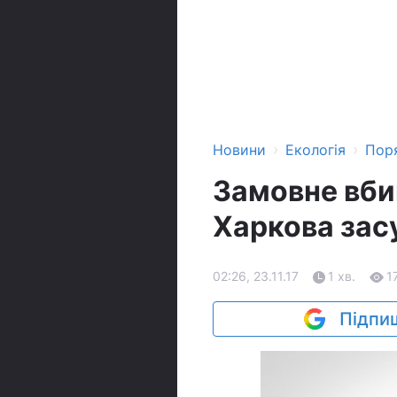
›
›
Новини
Екологія
Поря
Замовне вби
Харкова засу
02:26, 23.11.17
1 хв.
1
Підпиш