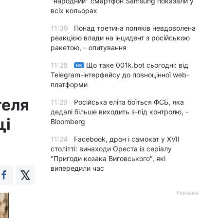
"народний" смартфон Samsung показали у
всіх кольорах
11:39
Понад третина поляків невдоволена
реакцією влади на інцидент з російською
ракетою, – опитування
11:28
Що таке 001k.bot сьогодні: від
НК
Telegram-інтерфейсу до повноцінної web-
платформи
теля
11:26
Російська еліта боїться ФСБ, яка
дедалі більше виходить з-під контролю, -
ці
Bloomberg
11:24
Facebook, дрон і самокат у XVII
столітті: винаходи Ореста із серіалу
"Пригоди козака Виговського", які
випередили час
Реклама