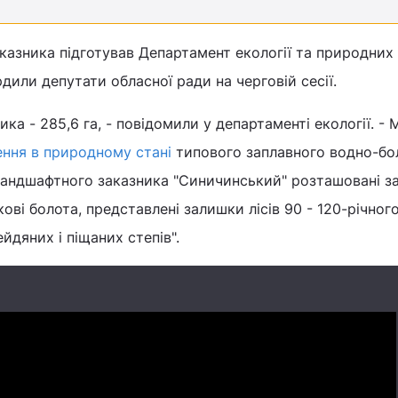
казника підготував Департамент екології та природних
дили депутати обласної ради на черговій сесії.
ка - 285,6 га, - повідомили у департаменті екології. -
ння в природному стані
типового заплавного водно-бо
ландшафтного заказника "Синичинський" розташовані за
кові болота, представлені залишки лісів 90 - 120-річного
ейдяних і піщаних степів".