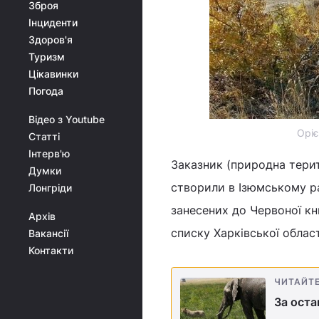
Зброя
Інциденти
Здоров'я
Туризм
Цікавинки
Погода
Відео з Youtube
Оріє
Статті
Інтерв'ю
Заказник (природна терит
Думки
створили в Ізюмському ра
Лонгріди
занесених до Червоної кни
Архів
списку Харківської облас
Вакансії
Контакти
ЧИТАЙТ
За оста