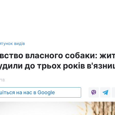
тунок видів
вство власного собаки: жи
дили до трьох років в'язни
718
іться на нас в Google