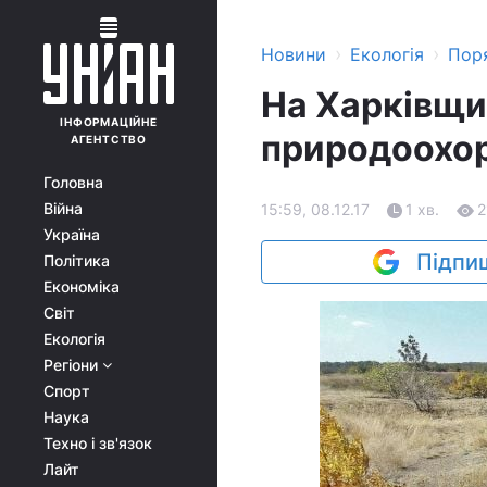
›
›
Новини
Екологія
Поря
На Харківщин
ІНФОРМАЦІЙНЕ
природоохор
АГЕНТСТВО
Головна
Війна
15:59, 08.12.17
1 хв.
2
Україна
Підпиш
Політика
Економіка
Світ
Екологія
Регіони
Спорт
Наука
Техно і зв'язок
Лайт