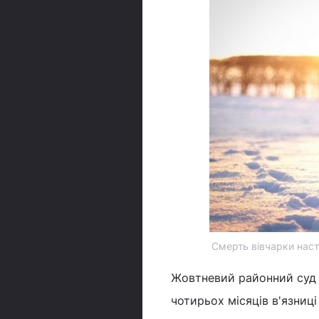
Смерть вівчарки наст
Жовтневий районний суд Х
чотирьох місяців в'язниц