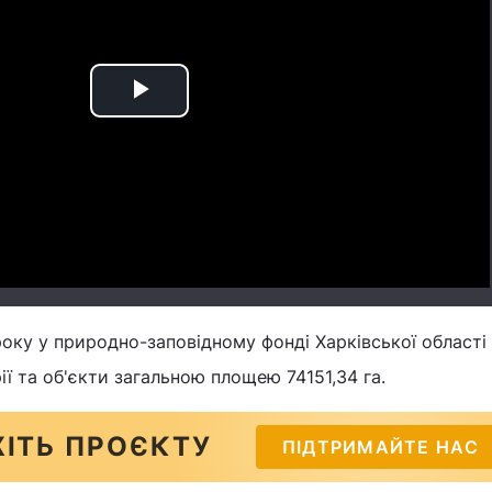
Play
Video
року у природно-заповідному фонді Харківської області
ії та об'єкти загальною площею 74151,34 га.
ІТЬ ПРОЄКТУ
ПІДТРИМАЙТЕ НАС