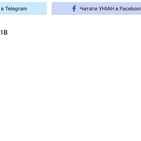
 в Telegram
Читати УНІАН в Faceboo
ІВ