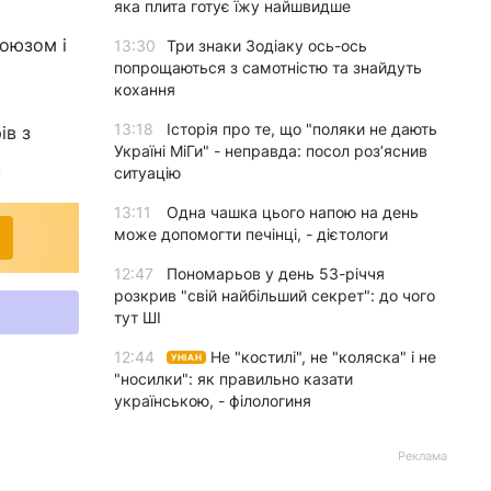
яка плита готує їжу найшвидше
Союзом і
13:30
Три знаки Зодіаку ось-ось
попрощаються з самотністю та знайдуть
кохання
13:18
Історія про те, що "поляки не дають
ів з
Україні МіГи" - неправда: посол роз’яснив
.
ситуацію
13:11
Одна чашка цього напою на день
може допомогти печінці, - дієтологи
12:47
Пономарьов у день 53-річчя
розкрив "свій найбільший секрет": до чого
тут ШІ
12:44
Не "костилі", не "коляска" і не
УНІАН
"носилки": як правильно казати
українською, - філологиня
Реклама