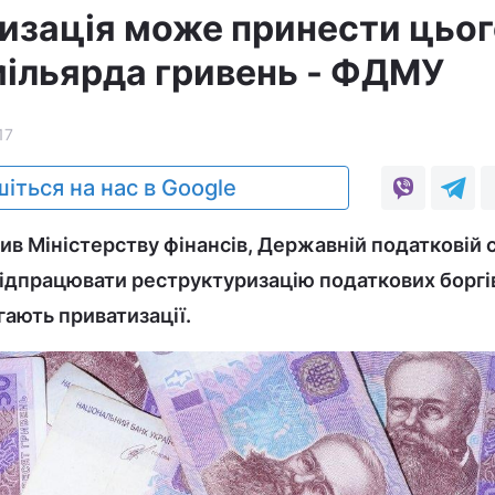
изація може принести цьог
 мільярда гривень - ФДМУ
17
іться на нас в Google
ив Міністерству фінансів, Державній податковій 
ідпрацювати реструктуризацію податкових боргі
гають приватизації.