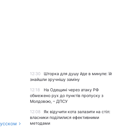
12:30
Шторка для душу йде в минуле: їй
знайшли зручнішу заміну
12:18
На Одещині через атаку РФ
обмежено рух до пунктів пропуску з
Молдовою, – ДПСУ
12:08
Як відучити кота залазити на стіл:
власники поділилися ефективними
русском
методами