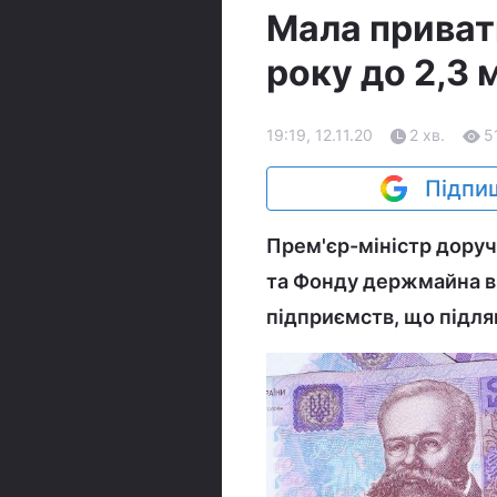
Мала приват
року до 2,3
19:19, 12.11.20
2 хв.
5
Підпиш
Прем'єр-міністр доруч
та Фонду держмайна в
підприємств, що підля