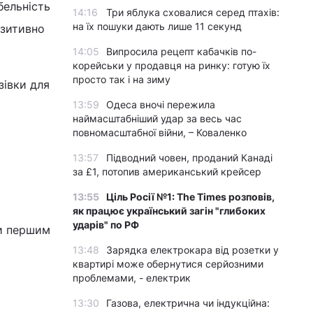
бельність
14:16
Три яблука сховалися серед птахів:
на їх пошуки дають лише 11 секунд
озитивно
14:05
Випросила рецепт кабачків по-
корейськи у продавця на ринку: готую їх
просто так і на зиму
зівки для
13:59
Одеса вночі пережила
наймасштабніший удар за весь час
повномасштабної війни, – Коваленко
13:57
Підводний човен, проданий Канаді
за £1, потопив американський крейсер
13:55
Ціль Росії №1: The Times розповів,
як працює український загін "глибоких
ударів" по РФ
и першим
13:48
Зарядка електрокара від розетки у
квартирі може обернутися серйозними
проблемами, - електрик
13:30
Газова, електрична чи індукційна: