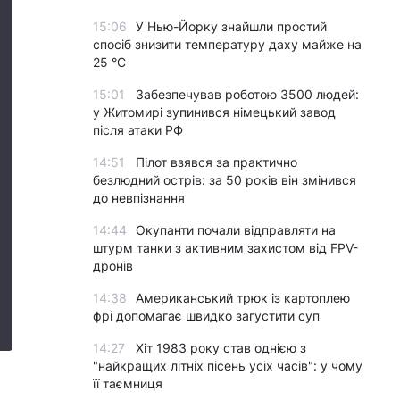
15:06
У Нью-Йорку знайшли простий
спосіб знизити температуру даху майже на
25 °C
15:01
Забезпечував роботою 3500 людей:
у Житомирі зупинився німецький завод
після атаки РФ
14:51
Пілот взявся за практично
безлюдний острів: за 50 років він змінився
до невпізнання
14:44
Окупанти почали відправляти на
штурм танки з активним захистом від FPV-
дронів
14:38
Американський трюк із картоплею
фрі допомагає швидко загустити суп
14:27
Хіт 1983 року став однією з
"найкращих літніх пісень усіх часів": у чому
її таємниця