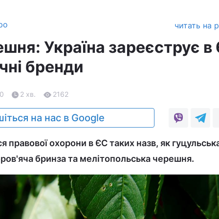
ро
читать на 
ешня: Україна зареєструє в
чні бренди
20
2 хв.
2162
іться на нас в Google
 правової охорони в ЄС таких назв, як гуцульськ
оров'яча бринза та мелітопольська черешня.