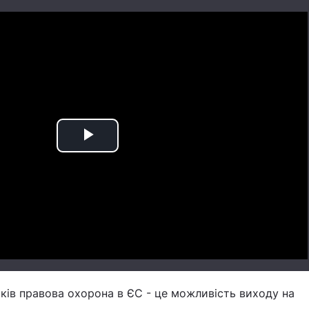
Play
Video
ків правова охорона в ЄС - це можливість виходу на