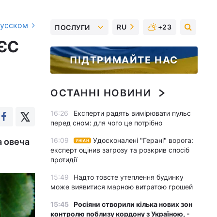
русском
RU
+23
ПОСЛУГИ
 ЄС
ПІДТРИМАЙТЕ НАС
ОСТАННІ НОВИНИ
16:26
Експерти радять вимірювати пульс
перед сном: для чого це потрібно
16:09
Удосконалені "Герані" ворога:
а овеча
УНІАН
експерт оцінив загрозу та розкрив спосіб
протидії
15:49
Надто товсте утеплення будинку
може виявитися марною витратою грошей
15:45
Росіяни створили кілька нових зон
контролю поблизу кордону з Україною, -