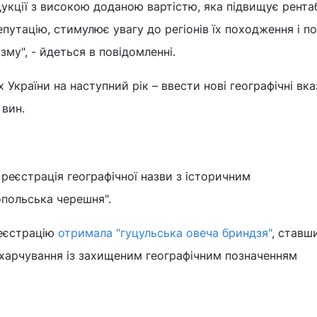
кції з високою доданою вартістю, яка підвищує рента
репутацію, стимулює увагу до регіонів їх походження і п
му", - йдеться в повідомленні.
 України на наступний рік – ввести нові географічні вка
 вин.
 реєстрація географічної назви з історичним
польська черешня".
реєстрацію
отримала "гуцульська овеча бриндзя"
, ставш
 харчування із захищеним географічним позначенням