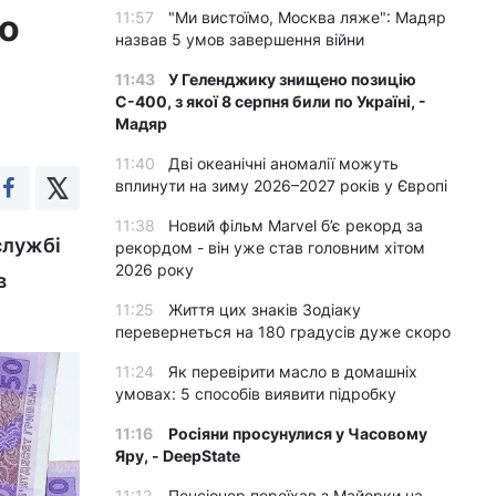
о
11:57
"Ми вистоїмо, Москва ляже": Мадяр
назвав 5 умов завершення війни
11:43
У Геленджику знищено позицію
С-400, з якої 8 серпня били по Україні, -
Мадяр
11:40
Дві океанічні аномалії можуть
вплинути на зиму 2026–2027 років у Європі
11:38
Новий фільм Marvel б’є рекорд за
службі
рекордом - він уже став головним хітом
2026 року
в
11:25
Життя цих знаків Зодіаку
перевернеться на 180 градусів дуже скоро
11:24
Як перевірити масло в домашніх
умовах: 5 способів виявити підробку
11:16
Росіяни просунулися у Часовому
Яру, - DeepState
11:12
Пенсіонер переїхав з Майорки на