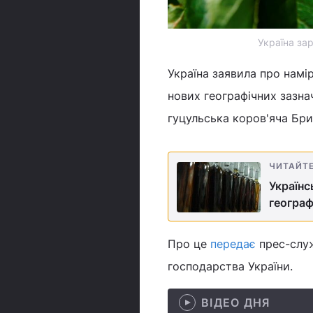
Україна за
Україна заявила про нам
нових географічних зазна
гуцульська коров'яча Бри
ЧИТАЙТ
Українс
географ
Про це
передає
прес-служ
господарства України.
ВІДЕО ДНЯ