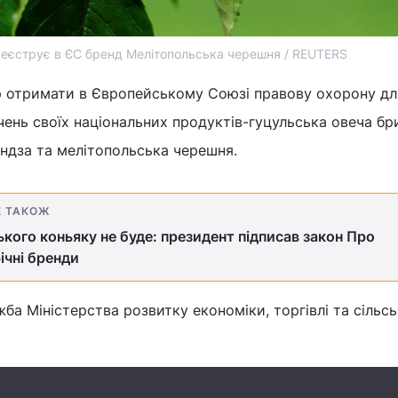
реєструє в ЄС бренд Мелітопольська черешня / REUTERS
ір отримати в Європейському Союзі правову охорону дл
чень своїх національних продуктів-гуцульська овеча бр
ндза та мелітопольська черешня.
Е ТАКОЖ
ького коньяку не буде: президент підписав закон Про
ічні бренди
ба Міністерства розвитку економіки, торгівлі та сільс