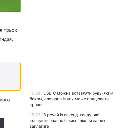
я трьох
индзя,
15:28
USB-C можна вставляти будь-яким
боком, але один із них може працювати
ького
краще
15:23
8 речей із секонд-хенду, які
коштують значно більше, ніж ви за них
заплатите