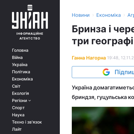
›
›
Новини
Економіка
Аг
Бринза і чер
ІНФОРМАЦІЙНЕ
три географі
АГЕНТСТВО
Головна
Ганна Нагорна
Війна
19:48, 12.11.
Україна
Підпиш
Політика
Економіка
Світ
Україна домагатиметься
Екологія
бриндзя, гуцульська к
Регіони
Спорт
Наука
Техно і зв'язок
Лайт