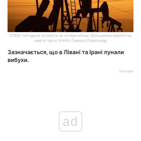
ОПЕК+ погодила четверте за чотири місяці збільшення видобутку
нафти / фото УНІАН, Синиця Олександр
Зазначається, що в Лівані та Ірані лунали
вибухи.
Реклама
ad