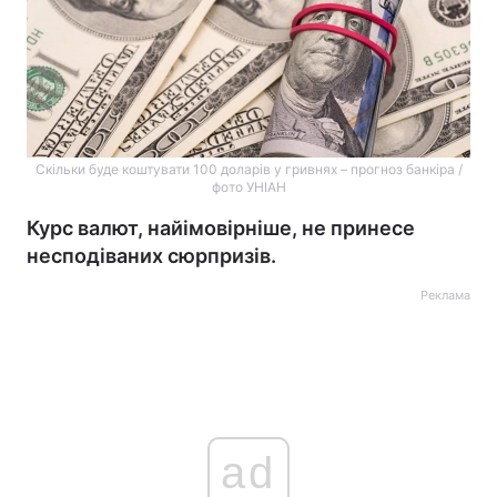
Скільки буде коштувати 100 доларів у гривнях – прогноз банкіра /
фото УНІАН
Курс валют, найімовірніше, не принесе
несподіваних сюрпризів.
Реклама
ad