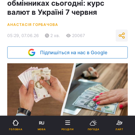
обмінниках сьогодні: курс
валют в Україні 7 червня
АНАСТАСІЯ ГОРБАЧОВА
05:29, 07.06.26
2 хв.
20067
Підпишіться на нас в Google
RU
Експерт попередив, що частина обмінних пунктів може
МОВА
ГОЛОВНА
РОЗДІЛИ
ПОГОДА
ЛАЙТ
скоригувати курси валют / колаж УНІАН, фото
ua.depositphotos.com