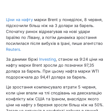
Ціни на нафту
марки Brent у понеділок, 8 червня,
Головна
Війна
підскочили більш ніж на 3 долари за барель.
Спочатку ринок відреагував на нові удари
Україна
Політика
Ізраїлю по Лівану, а потім динаміка зростання
посилилася після вибухів в Ірані, пише агентство
Економіка
Світ
Reuters.
Спорт
Наука
За даними біржі
Investing
, станом на 9:24 ціни на
нафту марки Brent зросли до позначки 97,35
Техно і зв'язок
Лайт
долара за барель. При цьому нафта марки WTI
Зброя
Інциденти
подорожчала до 94,41 долара за барель.
Це зростання компенсувало втрати 5 червня,
Здоров'я
Туризм
коли ціни впали на тлі сподівань на деескалацію
Цікавинки
Погода
конфлікту між США та Іраном, внаслідок якого
ціни на нафту з березня зросли більш ніж на 50%.
Екологія
Регіони
Загальна ситуація в конфлікті зайшла в глухий