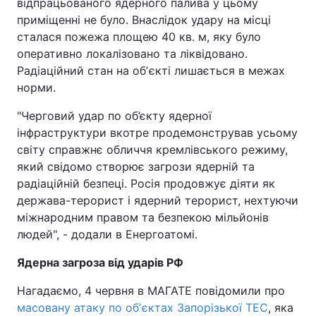
відпрацьованого ядерного палива у цьому
приміщенні не було. Внаслідок удару на місці
сталася пожежа площею 40 кв. м, яку було
оперативно локалізовано та ліквідовано.
Радіаційний стан на обʼєкті лишається в межах
норми.
"Черговий удар по об’єкту ядерної
інфраструктури вкотре продемонстрував усьому
світу справжнє обличчя кремлівського режиму,
який свідомо створює загрози ядерній та
радіаційній безпеці. Росія продовжує діяти як
держава-терорист і ядерний терорист, нехтуючи
міжнародним правом та безпекою мільйонів
людей", - додали в Енергоатомі.
Ядерна загроза від ударів РФ
Нагадаємо, 4 червня в МАГАТЕ повідомили про
масовану атаку по обʼєктах Запорізької ТЕС
, яка