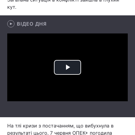
кут.
Лонгріди
ВІДЕО ДНЯ
Відео з Youtube
Статті
Інтерв'ю
Думки
Архів
Вакансії
Контакти
Play
Послуги
Video
На тлі кризи з постачанням, що вибухнула в
результаті цього, 7 червня ОПЕК+ погодила