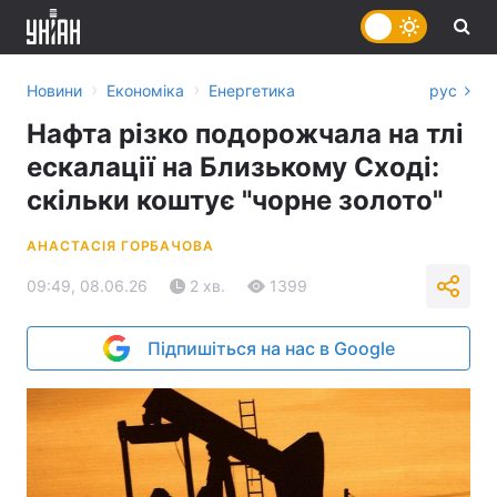
›
›
Новини
Економіка
Енергетика
рус
Нафта різко подорожчала на тлі
ескалації на Близькому Сході:
скільки коштує "чорне золото"
АНАСТАСІЯ ГОРБАЧОВА
09:49, 08.06.26
2 хв.
1399
Підпишіться на нас в Google