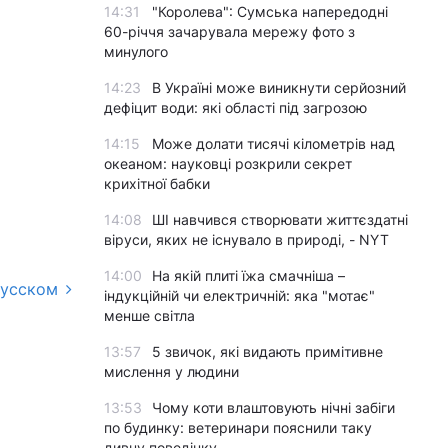
14:31
"Королева": Сумська напередодні
60-річчя зачарувала мережу фото з
минулого
14:23
В Україні може виникнути серйозний
дефіцит води: які області під загрозою
14:15
Може долати тисячі кілометрів над
океаном: науковці розкрили секрет
крихітної бабки
14:08
ШІ навчився створювати життєздатні
віруси, яких не існувало в природі, - NYT
14:00
На якій плиті їжа смачніша –
русском
індукційній чи електричній: яка "мотає"
менше світла
13:57
5 звичок, які видають примітивне
мислення у людини
13:53
Чому коти влаштовують нічні забіги
по будинку: ветеринари пояснили таку
дивну поведінку