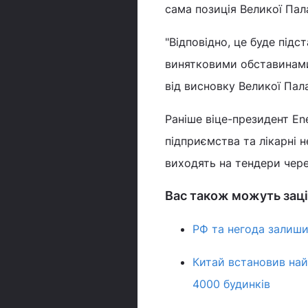
сама позиція Великої Па
"Відповідно, це буде під
винятковими обставинами. 
від висновку Великої Пала
Раніше віце-президент En
підприємства та лікарні 
виходять на тендери чере
Вас також можуть заці
РФ та негода залиши
Китай встановив най
4000 будинків