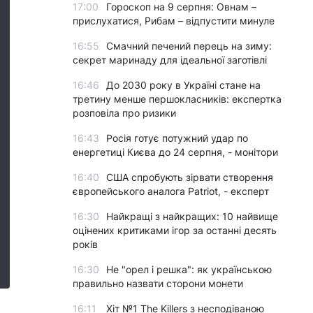
17:00
Гороскоп на 9 серпня: Овнам –
прислухатися, Рибам – відпустити минуле
16:55
Смачний печений перець на зиму:
секрет маринаду для ідеальної заготівлі
16:46
До 2030 року в Україні стане на
третину менше першокласників: експертка
розповіла про ризики
16:43
Росія готує потужний удар по
енергетиці Києва до 24 серпня, - монітори
16:40
США спробують зірвати створення
європейського аналога Patriot, - експерт
16:30
Найкращі з найкращих: 10 найвище
оцінених критиками ігор за останні десять
років
16:30
Не "орел і решка": як українською
правильно назвати сторони монети
16:11
Хіт №1 The Killers з несподіваною