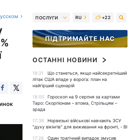
русском
RU
+22
ПОСЛУГИ
у
ПІДТРИМАЙТЕ НАС
0%
ї
ОСТАННІ НОВИНИ
18:21
Що станеться, якщо найсекретніший
літак США впаде у ворога: план на
найгірший сценарій
18:00
Гороскоп на 9 серпня за картами
Таро: Скорпіонам – втома, Стрільцям –
ринок
зрада
17:38
Норвезькі військові навчають ЗСУ
"духу вікінгів" для виживання на фронті, - BI
17:26
Один трагічний випадок змусив