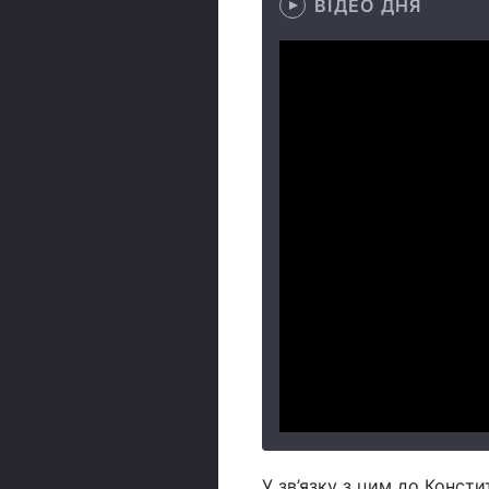
ВІДЕО ДНЯ
У зв’язку з цим до Конст