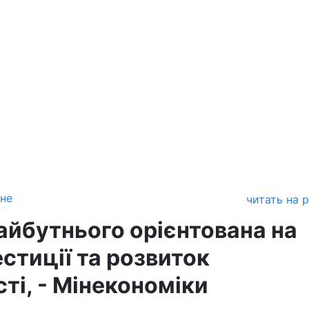
зне
читать на 
айбутнього орієнтована на
естиції та розвиток
ті, - Мінекономіки