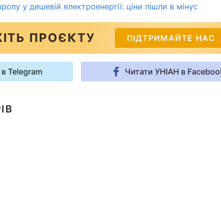
ропу у дешевій електроенергії: ціни пішли в мінус
ІТЬ ПРОЄКТУ
ПІДТРИМАЙТЕ НАС
 в Telegram
Читати УНІАН в Faceboo
ІВ