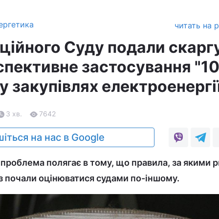
ергетика
читать на 
ційного Суду подали скарг
спективне застосування "1
у закупівлях електроенергі
3 хв.
7642
іться на нас в Google
 проблема полягає в тому, що правила, за якими 
з почали оцінюватися судами по-іншому.