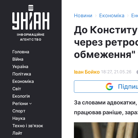
›
›
Новини
Економіка
Ен
До Конститу
ІНФОРМАЦІЙНЕ
через ретро
АГЕНТСТВО
обмеження" 
Головна
Війна
Україна
Іван Бойко
18:27, 21.05.26
Політика
Економіка
Підпиш
Світ
Екологія
За словами адвокатки,
Регіони
Спорт
працював раніше, зара
Наука
Техно і зв'язок
Лайт