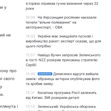
історією отримав гучне визнання через 22
ни у
роки
16:09
На Херсонщині росіянам наказали
почати "вільне полювання" на
автотранспорт, - ОВА
кий не
16:03
Україна має знищувати пускові і
виробництво ракет: експерт сказав, що для
цього потрібно
15:57
Навіщо Вучич запросив Зеленського
в гості: NZZ розкрив приховану стратегію
Сербії
акону про
15:45
Денисенко вдруге вийшла
ОНОВЛЕНО
і свого
заміж: обранець акторки опублікував фото
та зробив заяву
му
15:31
Космічна програма Росії залежить
к.
від Китаю: ЗМІ розкрили деталі
глянута і
15:13
Зеленський: Українська оборонка