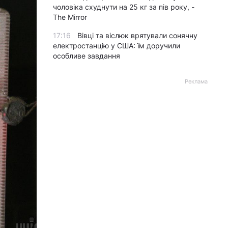
чоловіка схуднути на 25 кг за пів року, -
The Mirror
17:16
Вівці та віслюк врятували сонячну
електростанцію у США: їм доручили
особливе завдання
Реклама