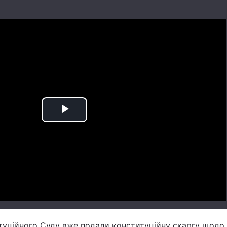
Play
Video
итуційного Суду вже подали конституційну скаргу щодо