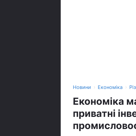
›
›
Новини
Економіка
Рі
Економіка м
приватні інв
промисловос