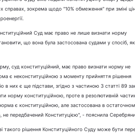
х справах, зокрема щодо "10% обмеження" при зміні ці
роенергії.
онституційний Суд має право не лише визнати норму
тановити, що вона була застосована судами у спосіб, я
рму, суд конституційний, має право визнати норму не
орма є неконституційною з моменту прийняття рішення
 в них є ще підстави, згідно з частиною 3 статті 89 з
ати норму конституційною, проте в резолютивній частин
норма є конституційною, але застосована в остаточно
б, не передбачений Конституцією", - пояснила Серебряни
зі такого рішення Конституційного Суду може бути пере