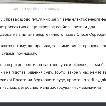
Фото УНІАН, Віктор Ковальчук
у справах щодо публічних закупівель електроенергії ф
ретроспективно, що створює серйозні ризики для
адвокатка з питань енергетичного права Олеся Серебря
полягає в тому, що правила, за якими ринок працював р
 судами по-іншому.
ь в нас ретроспективно застосовувати рішення, як ми б
ьки на підставі рішення суду. Тобто, закон у нас немає з
 Великої Палати чи Верховного суду, просто колегії судді
 в нас має ретроспективне застосування", - зазначила