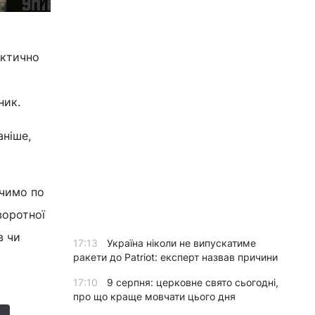
актично
ник.
аніше,
ачимо по
воротної
в чи
17:13
Україна ніколи не випускатиме
ракети до Patriot: експерт назвав причини
17:10
9 серпня: церковне свято сьогодні,
про що краще мовчати цього дня