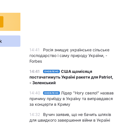
k
14:41
Росія знищує українське сільське
господарство і саму природу України, -
Forbes
14:41
США щомісяця
ОНОВЛЕНО
постачатимуть Україні ракети для Patriot,
- Зеленський
14:40
Лідер "Ногу свело!" назвав
ОНОВЛЕНО
причину приїзду в Україну та виправдався
за концерти в Криму
14:32
Вучич заявив, що не бачить шляхів
для швидкого завершення війни в Україні