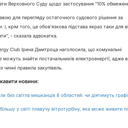
лати Верховного Суду щодо застосування "10% обмеженн
ставою для перегляду остаточного судового рішення за
І, крім того, це обов'язкова підстава якраз таки для в
ти", - сказала адвокатка.
ergy Club Ірина Дмитроца наголосила, що комунальні
не можуть знайти постачальників електроенергії, адже 
з чинні правила закупівель.
кавити новини:
ли без світла мешканців 8 областей: чи діятимуть граф
більшу у світі плавучу вітротурбіну, яка може живити п