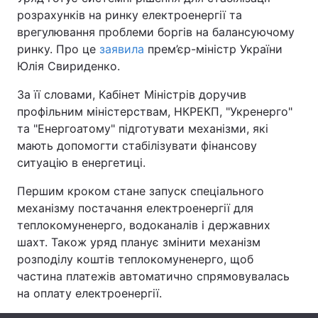
розрахунків на ринку електроенергії та
врегулювання проблеми боргів на балансуючому
ринку. Про це
заявила
прем’єр-міністр України
Головна
Війна
Юлія Свириденко.
Україна
Політика
За її словами, Кабінет Міністрів доручив
профільним міністерствам, НКРЕКП, "Укренерго"
Економіка
Світ
та "Енергоатому" підготувати механізми, які
мають допомогти стабілізувати фінансову
Спорт
Наука
ситуацію в енергетиці.
Техно і зв'язок
Лайт
Першим кроком стане запуск спеціального
механізму постачання електроенергії для
Зброя
Інциденти
теплокомуненерго, водоканалів і державних
шахт. Також уряд планує змінити механізм
Здоров'я
Туризм
розподілу коштів теплокомуненерго, щоб
частина платежів автоматично спрямовувалась
Цікавинки
Погода
на оплату електроенергії.
Екологія
Регіони