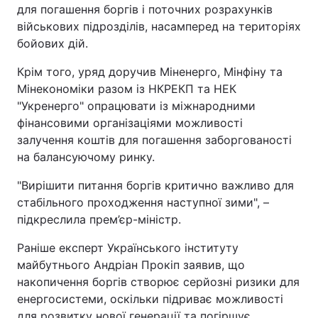
для погашення боргів і поточних розрахунків
Тема оформлення
військових підрозділів, насамперед на територіях
бойових дій.
Крім того, уряд доручив Міненерго, Мінфіну та
Мінекономіки разом із НКРЕКП та НЕК
"Укренерго" опрацювати із міжнародними
фінансовими організаціями можливості
залучення коштів для погашення заборгованості
на балансуючому ринку.
"Вирішити питання боргів критично важливо для
стабільного проходження наступної зими", –
підкреслила прем’єр-міністр.
Раніше експерт Українського інституту
майбутнього Андріан Прокіп заявив, що
накопичення боргів створює серйозні ризики для
енергосистеми, оскільки підриває можливості
для розвитку нової генерації та погіршує