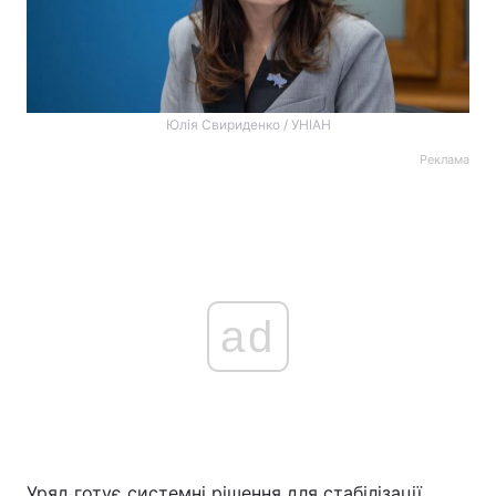
Юлія Свириденко / УНІАН
Реклама
ad
Уряд готує системні рішення для стабілізації