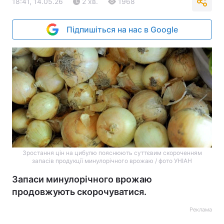
18:41, 14.05.26
2 хв.
1968
Підпишіться на нас в Google
Зростання цін на цибулю пояснюють суттєвим скороченням
запасів продукції минулорічного врожаю / фото УНІАН
Запаси минулорічного врожаю
продовжують скорочуватися.
Реклама