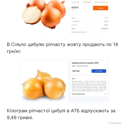
В Сільпо цибулю ріпчасту жовту продають по 14
грн/кг.
Кілограм ріпчастої цибулі в АТБ відпускають за
9,49 гривні.
Реклама