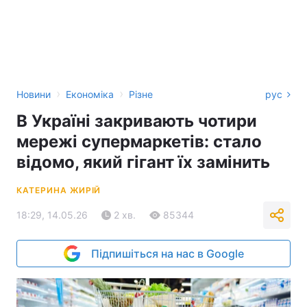
›
›
Новини
Економіка
Різне
рус
В Україні закривають чотири
мережі супермаркетів: стало
відомо, який гігант їх замінить
КАТЕРИНА ЖИРІЙ
18:29, 14.05.26
2 хв.
85344
Підпишіться на нас в Google