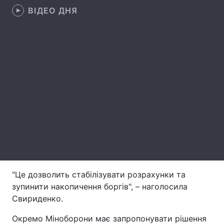
ВІДЕО ДНЯ
Лонгріди
Відео з Youtube
Статті
Інтерв'ю
Думки
Архів
Вакансії
Контакти
Послуги
"Це дозволить стабілізувати розрахунки та
зупинити накопичення боргів", – наголосила
Свириденко.
Окремо Міноборони має запропонувати рішення