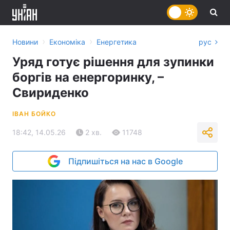
›
›
Новини
Економіка
Енергетика
рус
Уряд готує рішення для зупинки
боргів на енергоринку, –
Свириденко
ІВАН БОЙКО
18:42, 14.05.26
2 хв.
11748
Підпишіться на нас в Google