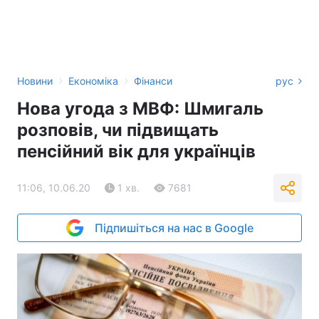
›
›
Новини
Економіка
Фінанси
рус
Нова угода з МВФ: Шмигаль
розповів, чи підвищать
пенсійний вік для українців
11:06, 10.06.20
1 хв.
7681
Підпишіться на нас в Google