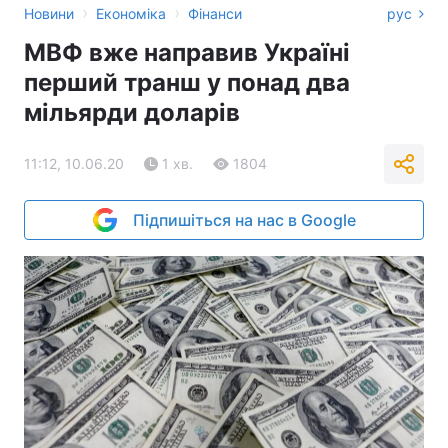
›
›
Новини
Економіка
Фінанси
рус
МВФ вже направив Україні
перший транш у понад два
мільярди доларів
11:12, 10.06.20
1 хв.
1804
Підпишіться на нас в Google