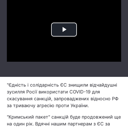
Лонгріди
Відео з Youtube
Статті
Play
Інтерв'ю
Думки
Video
Архів
Вакансії
Контакти
Послуги
"Єдність і солідарність ЄС знищили відчайдушні
зусилля Росії використати COVID-19 для
скасування санкцій, запроваджених відносно РФ
за триваючу агресію проти України.
"Кримський пакет" санкцій буде продовжений ще
на один рік. Вдячні нашим партнерам з ЄС за