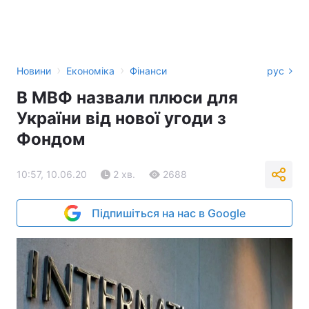
›
›
Новини
Економіка
Фінанси
рус
В МВФ назвали плюси для
України від нової угоди з
Фондом
10:57, 10.06.20
2 хв.
2688
Підпишіться на нас в Google