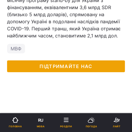
місячну програму stand-by для України з
фінансуванням, еквівалентним 3,6 млрд SDR
(близько 5 млрд доларів), спрямовану на
допомогу Україні в подоланні наслідків пандемії
COVID-19. Перший транш, який Україна отримає
найближчим часом, становитиме 2,1 млрд дол.
МВФ
ПІДТРИМАЙТЕ НАС
RU
МОВА
ГОЛОВНА
РОЗДІЛИ
ПОГОДА
ЛАЙТ