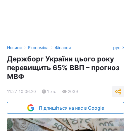
›
›
Новини
Економіка
Фінанси
рус
Держборг України цього року
перевищить 65% ВВП – прогноз
МВФ
11:27, 10.06.20
1 хв.
2039
Підпишіться на нас в Google