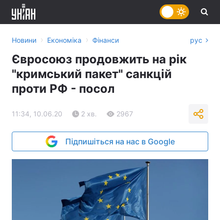
›
›
Новини
Економіка
Фінанси
рус
Євросоюз продовжить на рік
"кримський пакет" санкцій
проти РФ - посол
11:34, 10.06.20
2 хв.
2967
Підпишіться на нас в Google