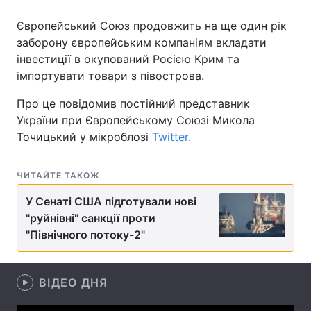
Європейський Союз продовжить на ще один рік
заборону європейським компаніям вкладати
інвестиції в окупований Росією Крим та
Головна
Війна
імпортувати товари з півострова.
Україна
Політика
Про це повідомив постійний представник
України при Європейському Союзі Микола
Економіка
Світ
Точицький у мікроблозі
Twitter.
Спорт
Наука
ЧИТАЙТЕ ТАКОЖ
Техно і зв'язок
Лайт
У Сенаті США підготували нові
Зброя
Інциденти
"руйнівні" санкції проти
"Північного потоку-2"
Здоров'я
Туризм
Цікавинки
Погода
ВІДЕО ДНЯ
Екологія
Регіони