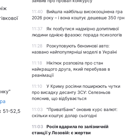
заявив про провал конкурсу
ніж
11:40
Вийшла найбільш високооцінена гра
тівкової
2026 року – і вона коштує дешевше 350 грн
11:37
Як позбутися надмірно допитливої
людини однією фразою: порада психологів
11:28
Розкуповують бензинові авто:
названо найпопулярніші моделі в Україні
11:18
Нікітюк розповіла про стан
о
найкращого друга, який перебував в
реанімації
11:10
У Криму росіяни поширюють чутки
анку"
про висадку десанту ЗСУ: Селезньов
пояснив, що відбувається
ра
11:03
"ПриватБанк" оновив курс валют:
х 51-52,5
скільки коштує долар сьогодні
11:03
Росія вдарила по залізничній
станції у Лозовій: є жертви