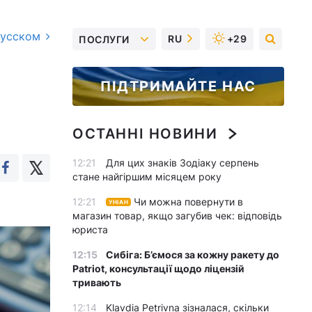
русском
RU
+29
ПОСЛУГИ
ПІДТРИМАЙТЕ НАС
ОСТАННІ НОВИНИ
12:21
Для цих знаків Зодіаку серпень
стане найгіршим місяцем року
12:21
Чи можна повернути в
УНІАН
магазин товар, якщо загубив чек: відповідь
юриста
12:15
Сибіга: Б’ємося за кожну ракету до
Patriot, консультації щодо ліцензій
тривають
12:14
Klavdia Petrivna зізналася, скільки