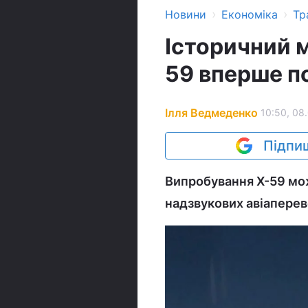
›
›
Новини
Економіка
Тр
Історичний 
59 вперше по
Ілля Ведмеденко
10:50, 08
Підпиш
Випробування X-59 мо
надзвукових авіаперев