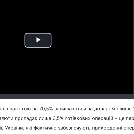
Play
Video
ції з валютою на 70,5% залишаються за доларом і лише 
 валюти припадає лише 3,5% готівкових операцій – це п
дів України, які фактично забезпечують прикордонні оп