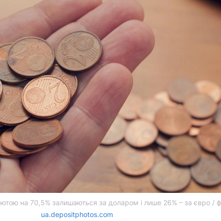
алютою на 70,5% залишаються за доларом і лише 26% – за євро / 
ua.depositphotos.com