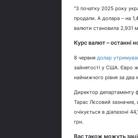
"З початку 2025 року укра
продали. А долара – на 1,
валюти становила 2,931 мл
Курс валют – останні 
8 червня
долар утримува
зайнятості у США. Євро 
найнижчого рівня за два мі
Директор департаменту фі
Тарас Лєсовий зазначив,
очікується в діапазоні 44
грн.
Вас також можуть заці