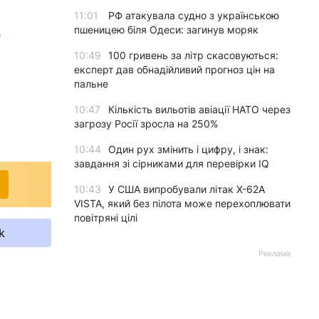
11:01
РФ атакувала судно з українською
д
пшеницею біля Одеси: загинув моряк
10:49
100 гривень за літр скасовуються:
експерт дав обнадійливий прогноз цін на
пальне
10:47
Кількість вильотів авіації НАТО через
загрозу Росії зросла на 250%
10:44
Один рух змінить і цифру, і знак:
завдання зі сірниками для перевірки IQ
10:43
У США випробували літак X-62A
VISTA, який без пілота може перехоплювати
повітряні цілі
k
Реклама