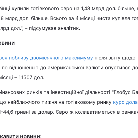
їнці купили готівкового євро на 1,48 млрд дол. більше, 
48 млрд дол. більше. Всього за 4 місяці чиста купівля го
рд дол.", – підсумував аналітик.
новини
вся поблизу двомісячного максимуму
після звіту щодо
ж по відношенню до американської валюти опустився д
сяці – 1,1507 дол.
нансових ринків та інвестиційної діяльності "Глобус Б
 що найближчого тижня на готівковому ринку
курс дола
,1-44,6 гривні за долар. Євро ж коливатиметься в рамка
кавити новини: