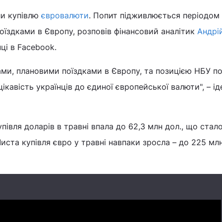
ли купівлю
євровалюти
. Попит підживлюється періодом
оїздками в Європу, розповів фінансовий аналітик
Андрі
ці в Facebook.
ами, плановими поїздками в Європу, та позицією НБУ п
ікавість українців до єдиної європейської валюти", – ід
півля доларів в травні впала до 62,3 млн дол., що стал
Чиста купівля євро у травні навпаки зросла – до 225 млн