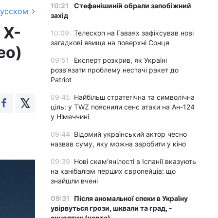
10:21
Стефанішиній обрали запобіжний
русском
захід
 X-
10:09
Телескоп на Гаваях зафіксував нові
загадкові явища на поверхні Сонця
ео)
09:51
Експерт розкрив, як Україні
розвʼязати проблему нестачі ракет до
Patriot
09:45
Найбільш стратегічна та символічна
ціль: у TWZ пояснили сенс атаки на Ан-124
у Німеччині
09:44
Відомий український актор чесно
назвав суму, яку можна заробити у кіно
09:39
Нові скам'янілості в Іспанії вказують
на канібалізм перших європейців: що
знайшли вчені
09:31
Після аномальної спеки в Україну
увірвуться грози, шквали та град, -
синоптик (карта)