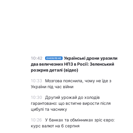
10:42
Українські дрони уразили
ОНОВЛЕНО
два величезних НПЗ в Росії: Зеленський
розкрив деталі (відео)
10:33
Мозгова пояснила, чому не їде з
України під час війни
10:30
Другий урожай до холодів
гарантовано: що встигне вирости після
цибулі та часнику
10:26
У банках та обмінниках зріс євро:
курс валют на 6 серпня