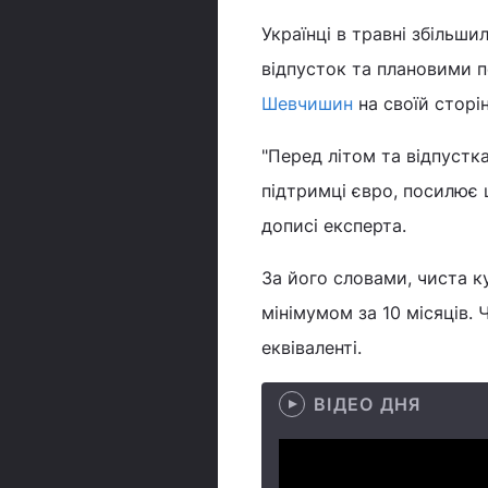
Українці в травні збільши
відпусток та плановими п
Шевчишин
на своїй сторін
"Перед літом та відпустк
підтримці євро, посилює ц
дописі експерта.
За його словами, чиста ку
мінімумом за 10 місяців. 
еквіваленті.
ВІДЕО ДНЯ