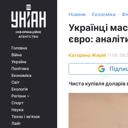
›
›
Новини
Економіка
Фі
Українці ма
ІНФОРМАЦІЙНЕ
євро: аналіт
АГЕНТСТВО
Головна
Катерина Жирій
Війна
11:08, 08.
Україна
Підпиш
Політика
Економіка
Світ
Чиста купівля доларів в
Екологія
Регіони
Спорт
Наука
Техно і зв'язок
Лайт