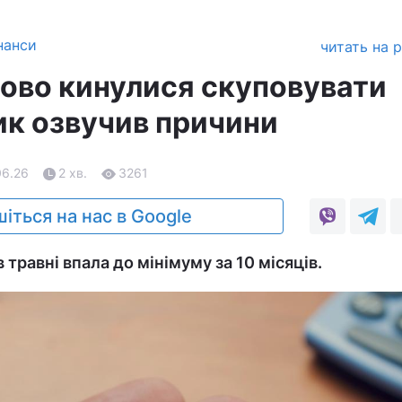
нанси
читать на 
сово кинулися скуповувати
ик озвучив причини
06.26
2 хв.
3261
іться на нас в Google
 травні впала до мінімуму за 10 місяців.