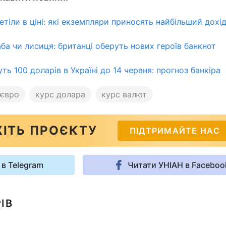
тіли в ціні: які екземпляри приносять найбільший дохі
ба чи лисиця: британці оберуть нових героїв банкнот
ь 100 доларів в Україні до 14 червня: прогноз банкіра
 євро
курс долара
курс валют
ІТЬ ПРОЄКТУ
ПІДТРИМАЙТЕ НАС
 в Telegram
Читати УНІАН в Faceboo
ІВ