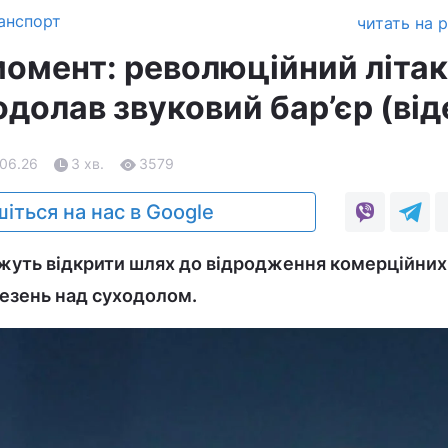
анспорт
читать на 
момент: революційний літак
долав звуковий бар’єр (від
.06.26
3 хв.
3579
іться на нас в Google
жуть відкрити шлях до відродження комерційних
езень над суходолом.