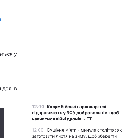
й
о
еться у
о
 дол. в
12:00
Колумбійські наркокартелі
відправляють у ЗСУ добровольців, щоб
навчитися війні дронів, - FT
12:00
Сушіння м'яти - минуле століття: як
заготовити листя на зиму, щоб зберегти