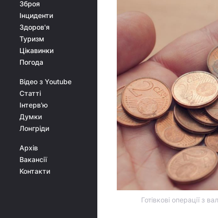
Зброя
Інциденти
Здоров'я
Туризм
Цікавинки
Погода
Відео з Youtube
Статті
Інтерв'ю
Думки
Лонгріди
Архів
Вакансії
Контакти
Готівкові операції з в