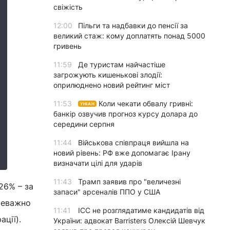
свіжість
12:00
Пільги та надбавки до пенсії за
великий стаж: кому доплатять понад 5000
гривень
11:59
Де туристам найчастіше
загрожують кишенькові злодії:
оприлюднено новий рейтинг міст
11:53
Коли чекати обвалу гривні:
УНІАН
банкір озвучив прогноз курсу долара до
середини серпня
11:44
Військова співпраця вийшла на
новий рівень: РФ вже допомагає Ірану
визначати цілі для ударів
11:43
Трамп заявив про "величезні
26% – за
запаси" арсеналів ППО у США
ереважно
11:41
ICC не розглядатиме кандидатів від
ерації).
України: адвокат Barristers Олексій Шевчук