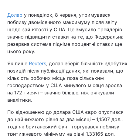
Долар
у понеділок, 8 червня, утримувався
поблизу двомісячного максимуму після звіту
Головна
Війна
щодо зайнятості у США. Це змусило трейдерів
значно підвищити ставки на те, що Федеральна
Україна
Політика
резервна система підніме процентні ставки ще
цього року.
Економіка
Світ
Як пише
Reuters
, долар зберіг більшість здобутих
Спорт
Наука
позицій після публікації даних, які показали, що
кількість робочих місць поза сільським
Техно і зв'язок
Лайт
господарством у США минулого місяця зросла
на 172 тисячі – значно більше, ніж очікували
Зброя
Інциденти
аналітики.
Здоров'я
Туризм
По відношенню до долара США євро опустився
до найнижчого рівня за два місяці – 1,1507 дол.,
Цікавинки
Погода
тоді як британський фунт торгувався поблизу
Екологія
Регіони
тритижневого мінімуму на рівні 1,33165 дол.