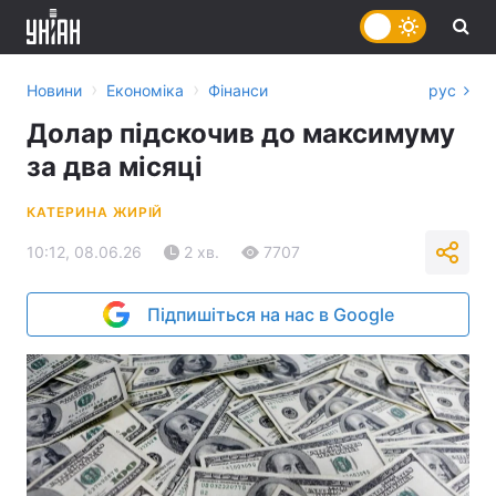
›
›
Новини
Економіка
Фінанси
рус
Долар підскочив до максимуму
за два місяці
КАТЕРИНА ЖИРІЙ
10:12, 08.06.26
2 хв.
7707
Підпишіться на нас в Google