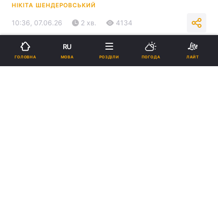
НІКІТА ШЕНДЕРОВСЬКИЙ
10:36, 07.06.26
2 хв.
4134
RU
Підпишіться на нас в Google
МОВА
ГОЛОВНА
РОЗДІЛИ
ПОГОДА
ЛАЙТ
На місці російської атаки сталася пожежа / фото УНІАН
Це черговий удар росіян по обʼєктах
ядерної інфраструктури, наголосили в
Енергоатомі.