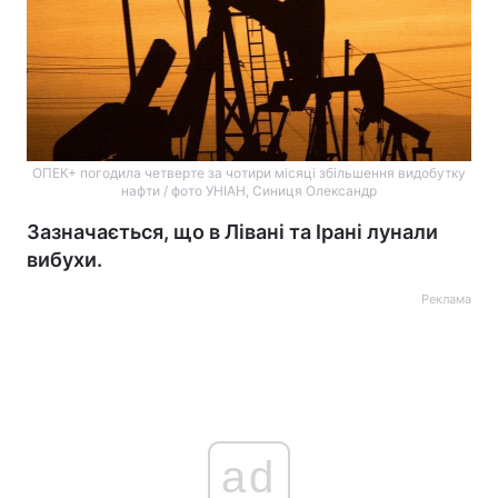
ОПЕК+ погодила четверте за чотири місяці збільшення видобутку
нафти / фото УНІАН, Синиця Олександр
Зазначається, що в Лівані та Ірані лунали
вибухи.
Реклама
ad