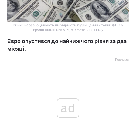
Ринки наразі оцінюють ймовірність підвищення ставки ФРС у
грудні більш ніж у 70% / фото REUTERS
Євро опустився до найнижчого рівня за два
місяці.
Реклама
ad