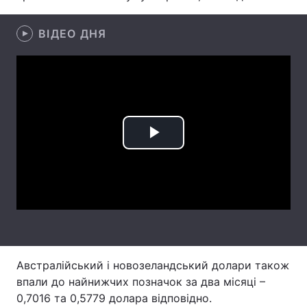
Лонгріди
ВІДЕО ДНЯ
Відео з Youtube
Статті
Інтерв'ю
Думки
Архів
Вакансії
Play
Контакти
Video
Послуги
Австралійський і новозеландський долари також
впали до найнижчих позначок за два місяці –
0,7016 та 0,5779 долара відповідно.