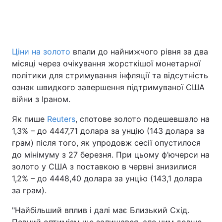
Головна
Війна
Ціни на золото
впали до найнижчого рівня за два
місяці через очікування жорсткішої монетарної
Україна
Політика
політики для стримування інфляції та відсутність
Економіка
Світ
ознак швидкого завершення підтримуваної США
війни з Іраном.
Спорт
Наука
Як пише
Reuters
, спотове золото подешевшало на
Техно і зв'язок
Лайт
1,3% – до 4447,71 долара за унцію (143 долара за
грам) після того, як упродовж сесії опустилося
Зброя
Інциденти
до мінімуму з 27 березня. При цьому ф’ючерси на
золото у США з поставкою в червні знизилися
Здоров'я
Туризм
1,2% – до 4448,40 долара за унцію (143,1 долара
за грам).
Цікавинки
Погода
"Найбільший вплив і далі має Близький Схід.
Екологія
Регіони