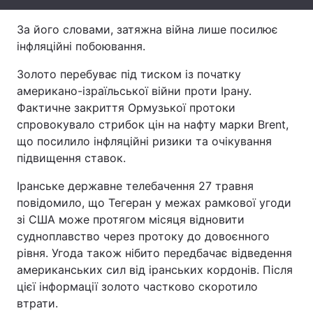
Тема оформлення
За його словами, затяжна війна лише посилює
інфляційні побоювання.
Золото перебуває під тиском із початку
американо-ізраїльської війни проти Ірану.
Фактичне закриття Ормузької протоки
спровокувало стрибок цін на нафту марки Brent,
що посилило інфляційні ризики та очікування
підвищення ставок.
Іранське державне телебачення 27 травня
повідомило, що Тегеран у межах рамкової угоди
зі США може протягом місяця відновити
судноплавство через протоку до довоєнного
рівня. Угода також нібито передбачає відведення
американських сил від іранських кордонів. Після
цієї інформації золото частково скоротило
втрати.