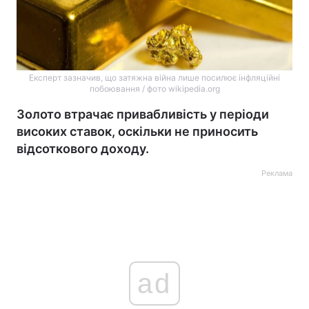
Експерт зазначив, що затяжна війна лише посилює інфляційні
побоювання / фото wikipedia.org
Золото втрачає привабливість у періоди
високих ставок, оскільки не приносить
відсоткового доходу.
Реклама
ad