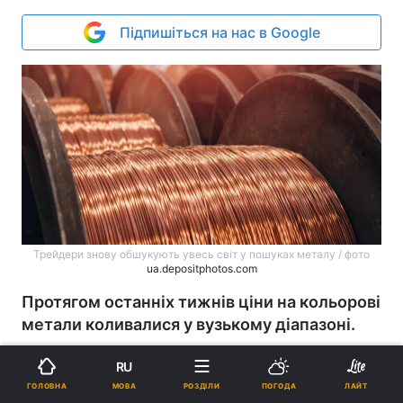
Підпишіться на нас в Google
Трейдери знову обшукують увесь світ у пошуках металу / фото
ua.depositphotos.com
Протягом останніх тижнів ціни на кольорові
метали коливалися у вузькому діапазоні.
Реклама
RU
МОВА
ГОЛОВНА
РОЗДІЛИ
ПОГОДА
ЛАЙТ