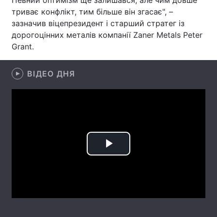
Певний оптимізм ще залишався, але чим довше
триває конфлікт, тим більше він згасає", –
Лонгріди
зазначив віцепрезидент і старший стратег із
дорогоцінних металів компанії Zaner Metals Peter
Відео з Youtube
Статті
Grant.
Інтерв'ю
Думки
ВІДЕО ДНЯ
Архів
Вакансії
Контакти
Послуги
Play
Video