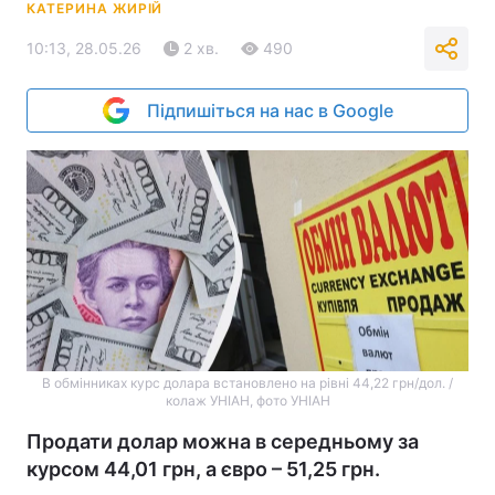
КАТЕРИНА ЖИРІЙ
10:13, 28.05.26
2 хв.
490
Підпишіться на нас в Google
В обмінниках курс долара встановлено на рівні 44,22 грн/дол. /
колаж УНІАН, фото УНІАН
Продати долар можна в середньому за
курсом 44,01 грн, а євро – 51,25 грн.