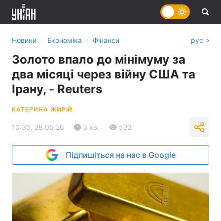
›
›
Новини
Економіка
Фінанси
рус
Золото впало до мінімуму за
два місяці через війну США та
Ірану, - Reuters
КАТЕРИНА ЖИРІЙ
10:35, 28.05.26
3 хв.
532
Підпишіться на нас в Google