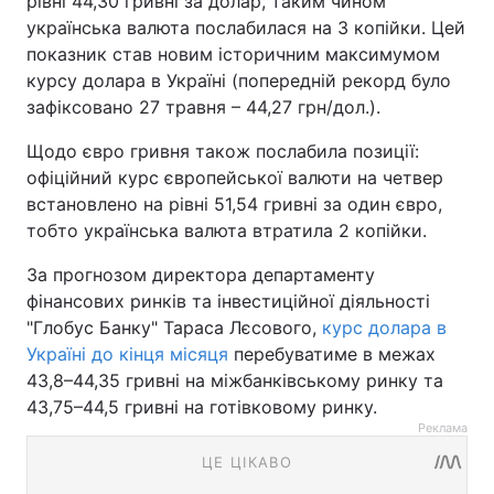
рівні 44,30 гривні за долар, таким чином
українська валюта послабилася на 3 копійки. Цей
показник став новим історичним максимумом
курсу долара в Україні (попередній рекорд було
зафіксовано 27 травня – 44,27 грн/дол.).
Щодо євро гривня також послабила позиції:
офіційний курс європейської валюти на четвер
встановлено на рівні 51,54 гривні за один євро,
тобто українська валюта втратила 2 копійки.
За прогнозом директора департаменту
фінансових ринків та інвестиційної діяльності
"Глобус Банку" Тараса Лєсового,
курс долара в
Україні до кінця місяця
перебуватиме в межах
43,8–44,35 гривні на міжбанківському ринку та
43,75–44,5 гривні на готівковому ринку.
Реклама