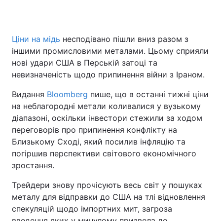
Ціни на мідь
несподівано пішли вниз разом з
Головна
Війна
іншими промисловими металами. Цьому сприяли
нові удари США в Перській затоці та
Україна
Політика
невизначеність щодо припинення війни з Іраном.
Економіка
Світ
Видання
Bloomberg
пише, що в останні тижні ціни
на неблагородні метали коливалися у вузькому
Спорт
Наука
діапазоні, оскільки інвестори стежили за ходом
переговорів про припинення конфлікту на
Техно і зв'язок
Лайт
Близькому Сході, який посилив інфляцію та
Зброя
Інциденти
погіршив перспективи світового економічного
зростання.
Здоров'я
Туризм
Трейдери знову прочісують весь світ у пошуках
Цікавинки
Погода
металу для відправки до США на тлі відновлення
спекуляцій щодо імпортних мит, загроза
Екологія
Регіони
введення яких у минулому призвела до