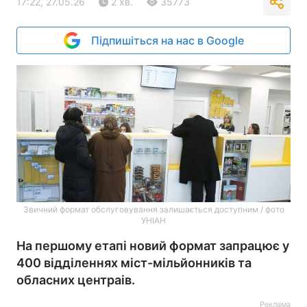
17:22, 27.05.26
2 хв.
35773
Підпишіться на нас в Google
Звичний формат обслуговування залишається доступним / фото
УНІАН
На першому етапі новий формат запрацює у
400 відділеннях міст-мільйонників та
обласних центраів.
Реклама