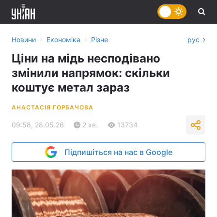
›
›
Новини
Економіка
Різне
рус
Ціни на мідь несподівано
змінили напрямок: скільки
коштує метал зараз
АНАСТАСІЯ ГОРБАЧОВА
09:58, 28.05.26
2 хв.
13734
Підпишіться на нас в Google