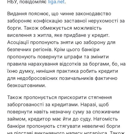
НБУ, повідомляє
liga.net
.
Видання пояснює, що чинне законодавство
забороняє конфіскацію заставної нерухомості за
борги. Також обмежується можливість
виселення з житла, яке придбане у кредит.
Асоціації пропонують зняти цю заборону для
безпечних регіонів. Крім цього банкіри
пропонують повернути штрафи та змінити
правила нарахування відсотків за боргами, бо, на
їхню думку, нинішня практика робить кредити
для недобросовісних позичальників фактично
безкоштовними.
Також пропонується прискорити стягнення
заборгованості за кредитами. Наразі, щоб
повернути навіть незначну суму за споживчим
займом, кредитор має йти до суду. Натомість
банкіри пропонують стягувати невеличкі борги
на підставі виконавчого напису нотаріуса. Також