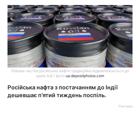
Левова частка російської нафти традиційно відвантажується до
країн Азії / фото
ua.depositphotos.com
Російська нафта з постачанням до Індії
дешевшає п’ятий тиждень поспіль.
Реклама