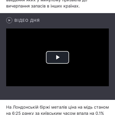
вичерпання запасів в інших країнах.
Лонгріди
ВІДЕО ДНЯ
Відео з Youtube
Статті
Інтерв'ю
Думки
Архів
Вакансії
Контакти
Play
Послуги
Video
На Лондонській біржі металів ціна на мідь станом
на 6:25 ранку за київським часом впала на 0,1%