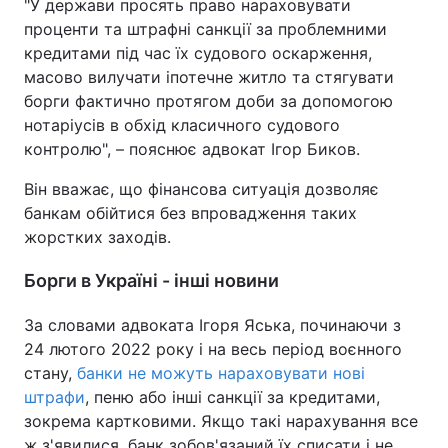
"У держави просять право нараховувати
проценти та штрафні санкції за проблемними
кредитами під час їх судового оскарження,
масово вилучати іпотечне житло та стягувати
борги фактично протягом доби за допомогою
нотаріусів в обхід класичного судового
контролю", – пояснює адвокат Ігор Биков.
Він вважає, що фінансова ситуація дозволяє
банкам обійтися без впровадження таких
жорстких заходів.
Борги в Україні - інші новини
За словами адвоката Ігоря Яська, починаючи з
24 лютого 2022 року і на весь період воєнного
стану,
банки не можуть нараховувати нові
штрафи
, пеню або інші санкції за кредитами,
зокрема картковими. Якщо такі нарахування все
ж з'явилися, банк зобов'язаний їх списати і не