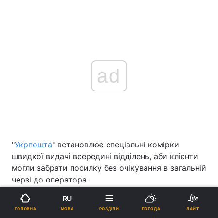
ad
"
Укрпошта
" встановлює спеціальні комірки
швидкої видачі всередині відділень, аби клієнти
могли забрати посилку без очікування в загальній
черзі до оператора.
Як повідомила пресслужба
компанії
, частина
RU
відправлень автоматично направлятиметься на
МОВА
ГОЛОВНА
РОЗДІЛИ
ПОГОДА
ЛАЙТ