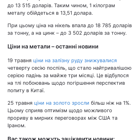
до 13 515 доларів. Таким чином, 1 кілограм
Тема оформлення
металу обійдеться в 13,51 долара.
При цьому ціна на нікель впала до 18 785 доларів
за тонну, а на цинк – до 3 502 доларів за тонну.
Ціни на метали – останні новини
19 травня
ціни на залізну руду знижувалися
четверту сесію поспіль, що стало найтривалішою
серією падінь за майже три місяці. Це відбулося
на тлі побоювань щодо погіршення перспектив
попиту в Китаї.
25 травня
ціни на золото зросли
більш ніж на 1%.
Цьому сприяв оптимізм щодо можливого
прориву в мирних переговорах між США та
Іраном.
Вас також можуть зацікавити новини: