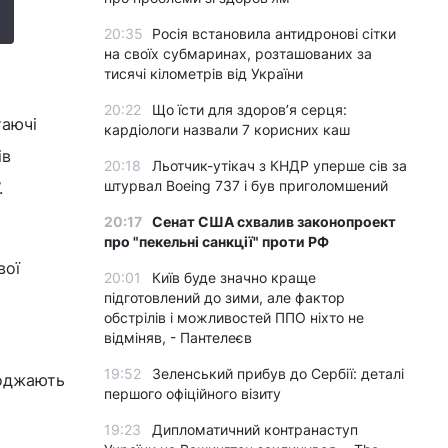
20:35
Росія встановила антидронові сітки
на своїх субмаринах, розташованих за
тисячі кілометрів від України
20:22
Що їсти для здоров’я серця:
таючі
кардіологи назвали 7 корисних каш
ів
20:18
Льотчик-утікач з КНДР уперше сів за
штурвал Boeing 737 і був приголомшений
.
20:17
Сенат США схвалив законопроект
про "пекельні санкції" проти РФ
вої
20:01
Київ буде значно краще
підготовлений до зими, але фактор
обстрілів і можливостей ППО ніхто не
відміняв, - Пантелеєв
19:52
Зеленський прибув до Сербії: деталі
коджають
першого офіційного візиту
19:23
Дипломатичний контранаступ