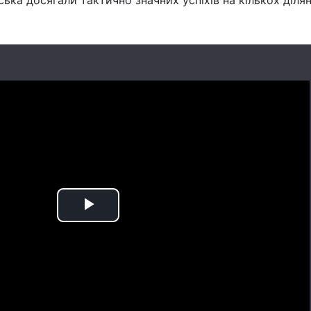
ська досягали тактично значних успіхів на кількох ділян
Play
Video