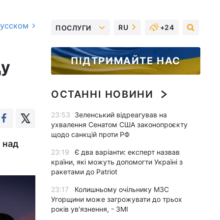
русском
RU
+24
ПОСЛУГИ
ПІДТРИМАЙТЕ НАС
ду
ОСТАННІ НОВИНИ
23:53
Зеленський відреагував на
ухвалення Сенатом США законопроєкту
щодо санкцій проти РФ
 над
23:19
Є два варіанти: експерт назвав
країни, які можуть допомогти Україні з
ракетами до Patriot
23:17
Колишньому очільнику МЗС
Угорщини може загрожувати до трьох
років ув'язнення, - ЗМІ