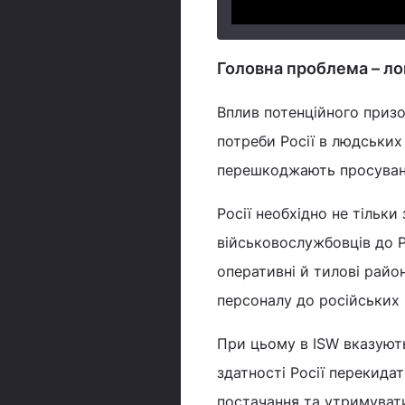
Головна проблема – ло
Вплив потенційного призо
потреби Росії в людських
перешкоджають просуванню
Росії необхідно не тільки
військовослужбовців до Р
оперативні й тилові район
персоналу до російських
При цьому в ISW вказуют
здатності Росії перекида
постачання та утримувати