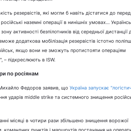
кість резервістів, які могли б навіть дістатися до перед
російські наземні операції в нинішніх умовах… Українсь
зону активності безпілотників від середньої дистанції д
 зможе додаткова мобілізація резервістів істотно поліп
військ, якщо вони не зможуть протистояти операціям
", – підкреслюють в ISW.
ри по росіянам
 Михайло Федоров заявив, що
Україна запускає "логісти
ня ударів middle strike та системного знищення російс
анні місяці в чотири рази збільшено знищення ворожої
ки, командних пунктів і маршрутів постачання на операт