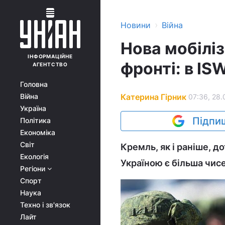
›
Новини
Війна
Нова мобіліз
ІНФОРМАЦІЙНЕ
фронті: в I
АГЕНТСТВО
Головна
Катерина Гірник
Війна
07:36, 28.
Україна
Підпиш
Політика
Економіка
Світ
Кремль, як і раніше, 
Екологія
Україною є більша чисе
Регіони
Спорт
Наука
Техно і зв'язок
Лайт