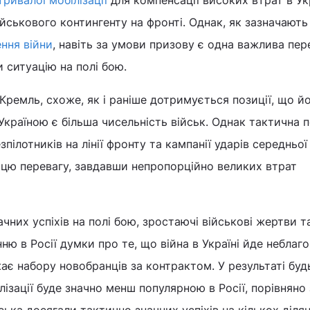
тривалої мобілізації
для компенсації високих втрат в Укр
ійськового контингенту на фронті. Однак, як зазначають
ення війни
, навіть за умови призову є одна важлива пе
и ситуацію на полі бою.
 Кремль, схоже, як і раніше дотримується позиції, що й
країною є більша чисельність військ. Однак тактична 
зпілотників на лінії фронту та кампанії ударів середньої
 цю перевагу, завдавши непропорційно великих втрат
чних успіхів на полі бою, зростаючі військові жертви т
ю в Росії думки про те, що війна в Україні йде неблаг
є набору новобранців за контрактом. У результаті буд
лізації буде значно менш популярною в Росії, порівняно