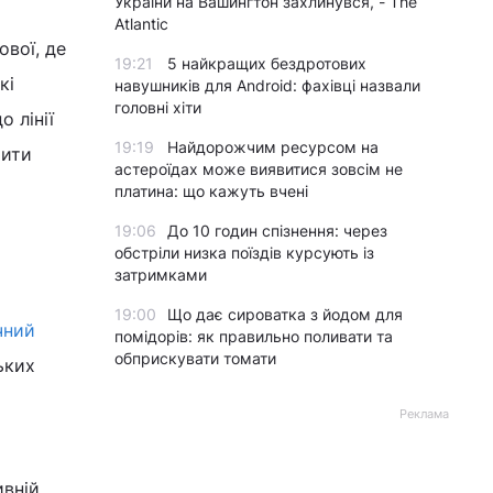
України на Вашингтон захлинувся, - The
Atlantic
ової, де
19:21
5 найкращих бездротових
кі
навушників для Android: фахівці назвали
головні хіти
о лінії
19:19
Найдорожчим ресурсом на
шити
астероїдах може виявитися зовсім не
платина: що кажуть вчені
19:06
До 10 годин спізнення: через
обстріли низка поїздів курсують із
затримками
19:00
Що дає сироватка з йодом для
чний
помідорів: як правильно поливати та
обприскувати томати
ьких
Реклама
ивній