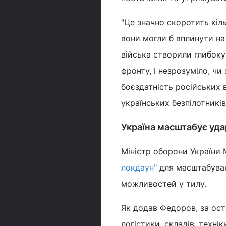
"Це значно скоротить кіль
вони могли б вплинути на 
війська створили глибоку 
фронту, і незрозуміло, чи
боєздатність російських 
українських безпілотників
Україна масштабує уда
Міністр оборони України
локдаун"
для масштабуван
можливостей у тилу.
Як додав Федоров, за ост
логістики, складів, техні