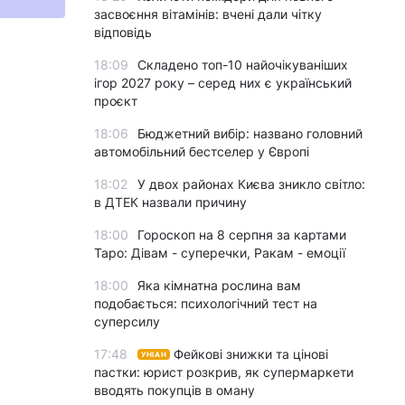
засвоєння вітамінів: вчені дали чітку
відповідь
18:09
Складено топ-10 найочікуваніших
ігор 2027 року – серед них є український
проєкт
18:06
Бюджетний вибір: названо головний
автомобільний бестселер у Європі
18:02
У двох районах Києва зникло світло:
в ДТЕК назвали причину
18:00
Гороскоп на 8 серпня за картами
Таро: Дівам - суперечки, Ракам - емоції
18:00
Яка кімнатна рослина вам
подобається: психологічний тест на
суперсилу
17:48
Фейкові знижки та цінові
УНІАН
пастки: юрист розкрив, як супермаркети
вводять покупців в оману