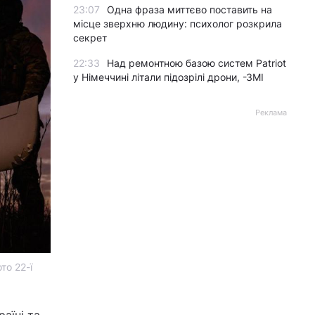
23:07
Одна фраза миттєво поставить на
місце зверхню людину: психолог розкрила
секрет
22:33
Над ремонтною базою систем Patriot
у Німеччині літали підозрілі дрони, -ЗМІ
Реклама
то 22-ї