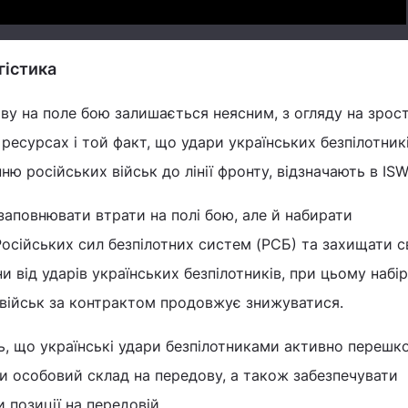
гістика
ву на поле бою залишається неясним, з огляду на зрос
 ресурсах і той факт, що удари українських безпілотник
 російських військ до лінії фронту, відзначають в ISW
 заповнювати втрати на полі бою, але й набирати
осійських сил безпілотних систем (РСБ) та захищати с
и від ударів українських безпілотників, при цьому набір
 військ за контрактом продовжує знижуватися.
ь, що українські удари безпілотниками активно переш
ти особовий склад на передову, а також забезпечувати
 позиції на передовій.