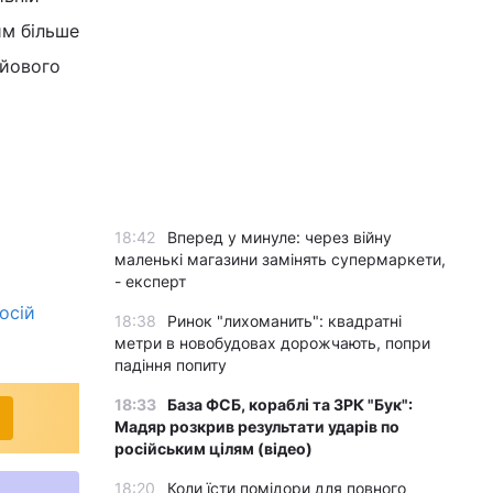
им більше
ойового
18:42
Вперед у минуле: через війну
маленькі магазини замінять супермаркети,
- експерт
осій
18:38
Ринок "лихоманить": квадратні
метри в новобудовах дорожчають, попри
падіння попиту
18:33
База ФСБ, кораблі та ЗРК "Бук":
Мадяр розкрив результати ударів по
російським цілям (відео)
18:20
Коли їсти помідори для повного