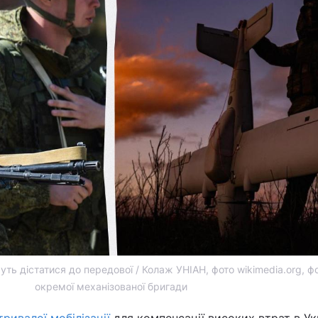
уть дістатися до передової / Колаж УНІАН, фото wikimedia.org, фо
окремої механізованої бригади