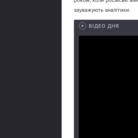
роком, коли російські вій
зауважують аналітики.
ВІДЕО ДНЯ