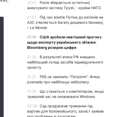
ках,
22:01
Росія збирається остаточно
анексувати частину Грузії, - країни НАТО
21:51
Під час візитів Путіна до регіонів на
АЗС з’являється багато дешевого бензину,
– Le Monde
21:41
США зробили невтішний прогноз
щодо експорту українського збіжжя:
Bloomberg розкрив цифри
21:32
В результаті атаки РФ знищено
найбільший склад засобів індивідуального
захисту
21:21
РЕБ не замінить "Петріоти": Флеш
розповів про найбільшу небезпеку
21:20
Що станеться з комп’ютером, якщо
тривалий час не оновлювати Windows
20:39
Суд продовжив тримання під
вартою для Коломойського, захист заявив
про проблеми зі здоров'ям