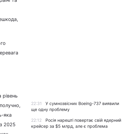
аїні та
решкода,
ого
перевага
а рівень
22:31
У сумнозвісних Boeing-737 виявили
ополучно,
ще одну проблему
ь-яка
22:12
Росія нарешті повертає свій ядерний
 з 2025
крейсер за $5 млрд, але є проблема