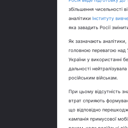
Росія веде підготовку до 
збільшення чисельності в
аналітики
Інституту вивч
яка завадить Росії змінит
Як зазначають аналітики,
головною перевагою над У
України у використанні бе
дальності нейтралізувала
російським військам.
При цьому відсутність зна
втрат сприяють формуванн
що відповідно перешкоджа
кампанія примусової мобі