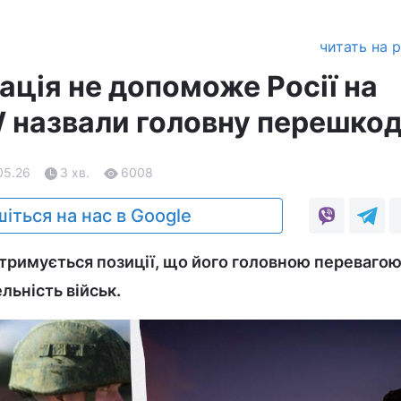
читать на 
ація не допоможе Росії на
SW назвали головну перешко
05.26
3 хв.
6008
іться на нас в Google
дотримується позиції, що його головною перевагою
льність військ.