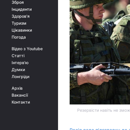
Зброя
Інциденти
Здоров'я
Туризм
Цікавинки
Погода
Відео з Youtube
Статті
Інтерв'ю
Думки
Лонгріди
Архів
Вакансії
Контакти
Резервісти навіть не змож