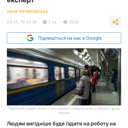
ТАНЯ ПОЛЯКОВСЬКА
09:25, 19.05.26
3 хв.
2555
Підпишіться на нас в Google
Проїзний у Києві може стати одним з найдорожчих у Європі / фото
УНІАН
Людям вигідніше буде їздити на роботу на