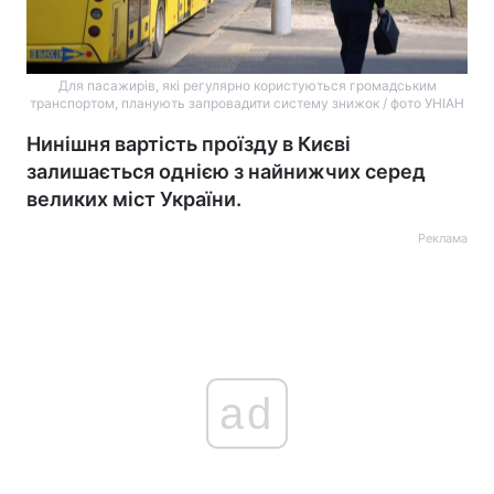
Для пасажирів, які регулярно користуються громадським
транспортом, планують запровадити систему знижок / фото УНІАН
Нинішня вартість проїзду в Києві
залишається однією з найнижчих серед
великих міст України.
Реклама
ad