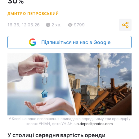
30%
ДМИТРО ПЕТРОВСЬКИЙ
16:36, 12.05.26
2 хв.
9799
Підпишіться на нас в Google
У Києві на одне оголошення припадає в середньому три орендарі /
колаж УНІАН, фото УНІАН,
ua.depositphotos.com
У столиці середня вартість оренди