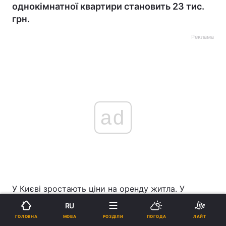
однокімнатної квартири становить 23 тис.
грн.
Реклама
ad
У Києві зростають ціни на оренду житла. У
Печерському районі середня вартість
RU
однокімнатної квартири за місяць зросла на 38%
МОВА
ГОЛОВНА
РОЗДІЛИ
ПОГОДА
ЛАЙТ
– до 31 тисячі гривень. Водночас найдешевше