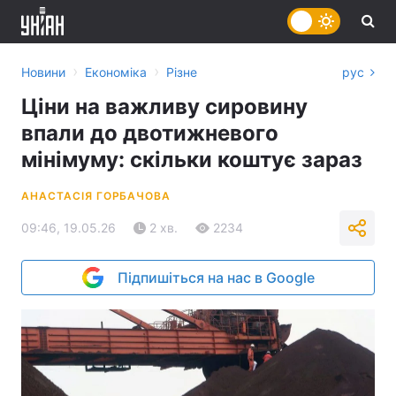
›
›
Новини
Економіка
Різне
рус
Ціни на важливу сировину
впали до двотижневого
мінімуму: скільки коштує зараз
АНАСТАСІЯ ГОРБАЧОВА
09:46, 19.05.26
2 хв.
2234
Підпишіться на нас в Google