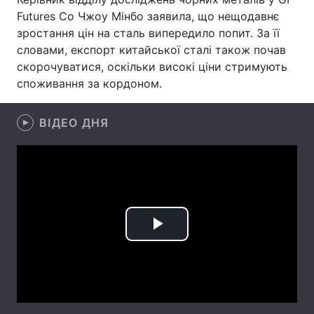
Futures Co Чжоу Мінбо заявила, що нещодавнє
Лонгріди
зростання цін на сталь випередило попит. За її
словами, експорт китайської сталі також почав
скорочуватися, оскільки високі ціни стримують
Відео з Youtube
Статті
споживання за кордоном.
Інтерв'ю
Думки
ВІДЕО ДНЯ
Архів
Вакансії
Контакти
Послуги
Play
Video