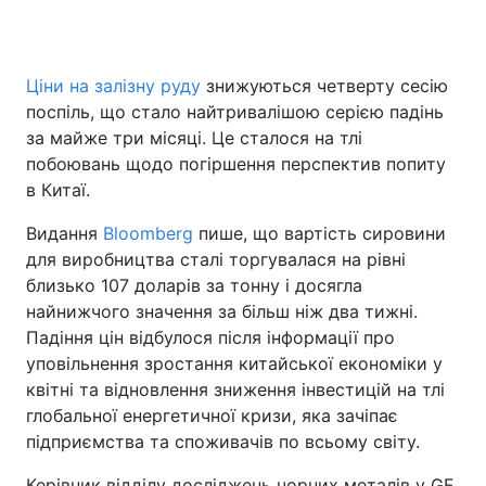
Ціни на залізну руду
знижуються четверту сесію
Головна
Війна
поспіль, що стало найтривалішою серією падінь
за майже три місяці. Це сталося на тлі
Україна
Політика
побоювань щодо погіршення перспектив попиту
в Китаї.
Економіка
Світ
Видання
Bloomberg
пише, що вартість сировини
Спорт
Наука
для виробництва сталі торгувалася на рівні
близько 107 доларів за тонну і досягла
Техно і зв'язок
Лайт
найнижчого значення за більш ніж два тижні.
Зброя
Інциденти
Падіння цін відбулося після інформації про
уповільнення зростання китайської економіки у
Здоров'я
Туризм
квітні та відновлення зниження інвестицій на тлі
глобальної енергетичної кризи, яка зачіпає
Цікавинки
Погода
підприємства та споживачів по всьому світу.
Екологія
Регіони
Керівник відділу досліджень чорних металів у GF