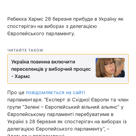
Ребекка Хармс 28 березня прибуде в Україну як
спостерігач на виборах з делегацією
Головна
Війна
Європейського парламенту.
Україна
Політика
ЧИТАЙТЕ ТАКОЖ
Економіка
Світ
Україна повинна включити
Спорт
Наука
переселенців у виборчий процес
- Хармс
Техно і зв'язок
Лайт
Про це
повідомляється на сайті
Зброя
Інциденти
парламентаря. “Експерт зі Східної Європи та член
Здоров'я
Туризм
групи “Зелені – Європейський вільний альянс” у
Європейському парламенті перебуватиме в
Цікавинки
Погода
Україні з 28 березня як спостерігач на виборах із
делегацією Європейського парламенту”, –
Екологія
Регіони