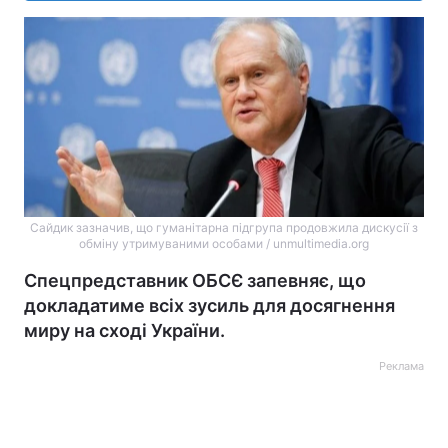
Сайдик зазначив, що гуманітарна підгрупа продовжила дискусії з
обміну утримуваними особами / unmultimedia.org
Спецпредставник ОБСЄ запевняє, що
докладатиме всіх зусиль для досягнення
миру на сході України.
Реклама