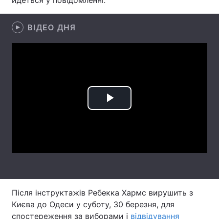
йдеться у повідомленні.
Лонгріди
ВІДЕО ДНЯ
Відео з Youtube
Статті
Інтерв'ю
Думки
Архів
Вакансії
Play
Контакти
Video
Послуги
Після інструктажів Ребекка Хармс вирушить з
Києва до Одеси у суботу, 30 березня, для
спостереження за виборами і
відвідування