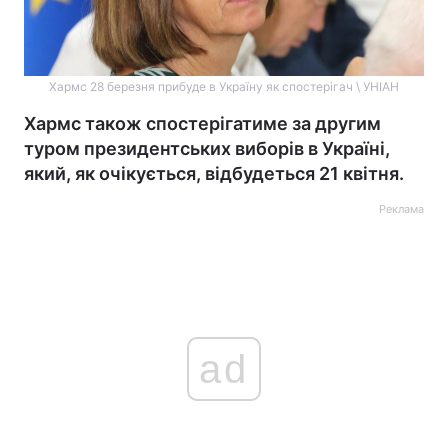
Хармс 28 березня прибуде в Україну як спостерігач \ УНІАН
Хармс також спостерігатиме за другим
туром президентських виборів в Україні,
який, як очікується, відбудеться 21 квітня.
Реклама
ad