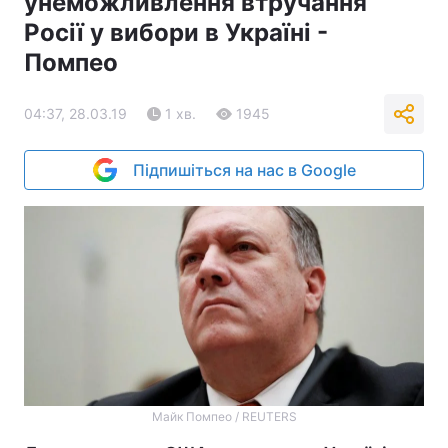
унеможливлення втручання
Росії у вибори в Україні -
Помпео
04:37, 28.03.19
1 хв.
1945
Підпишіться на нас в Google
Майк Помпео / REUTERS