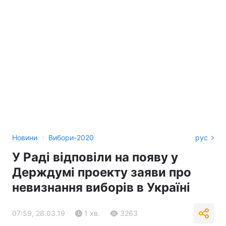
›
Новини
Вибори-2020
рус
У Раді відповіли на появу у
Держдумі проекту заяви про
невизнання виборів в Україні
07:59, 28.03.19
1 хв.
3263