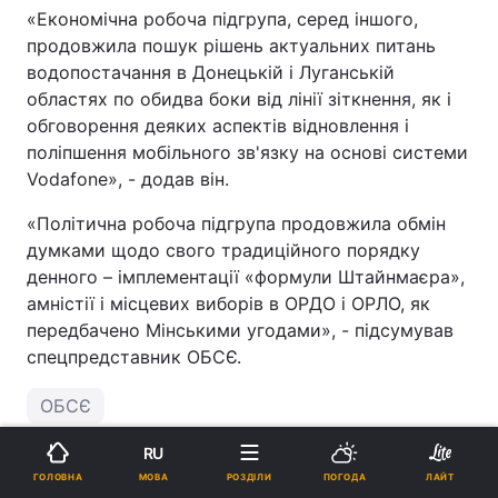
«Економічна робоча підгрупа, серед іншого,
продовжила пошук рішень актуальних питань
водопостачання в Донецькій і Луганській
областях по обидва боки від лінії зіткнення, як і
обговорення деяких аспектів відновлення і
поліпшення мобільного зв'язку на основі системи
Vodafone», - додав він.
«Політична робоча підгрупа продовжила обмін
думками щодо свого традиційного порядку
денного – імплементації «формули Штайнмаєра»,
амністії і місцевих виборів в ОРДО і ОРЛО, як
передбачено Мінськими угодами», - підсумував
спецпредставник ОБСЄ.
ОБСЄ
RU
ПІДТРИМАЙТЕ НАС
МОВА
ГОЛОВНА
РОЗДІЛИ
ПОГОДА
ЛАЙТ