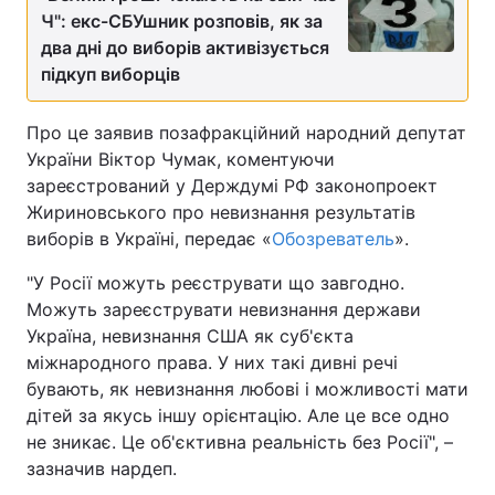
Ч": екс-СБУшник розповів, як за
два дні до виборів активізується
підкуп виборців
Про це заявив позафракційний народний депутат
України Віктор Чумак, коментуючи
зареєстрований у Держдумі РФ законопроект
Жириновського про невизнання результатів
виборів в Україні, передає «
Обозреватель
».
"У Росії можуть реєструвати що завгодно.
Можуть зареєструвати невизнання держави
Україна, невизнання США як суб'єкта
міжнародного права. У них такі дивні речі
бувають, як невизнання любові і можливості мати
дітей за якусь іншу орієнтацію. Але це все одно
не зникає. Це об'єктивна реальність без Росії", –
зазначив нардеп.