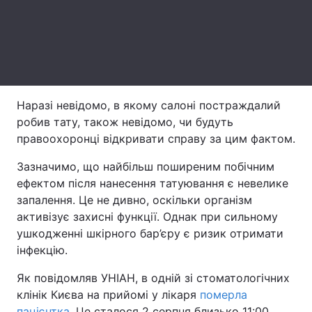
Лонгріди
Відео з Youtube
Статті
Інтерв'ю
Думки
Наразі невідомо, в якому салоні постраждалий
робив тату, також невідомо, чи будуть
Архів
Вакансії
правоохоронці відкривати справу за цим фактом.
Контакти
Зазначимо, що найбільш поширеним побічним
ефектом після нанесення татуювання є невелике
Послуги
запалення. Це не дивно, оскільки організм
активізує захисні функції. Однак при сильному
ушкодженні шкірного бар’єру є ризик отримати
інфекцію.
Як повідомляв УНІАН, в одній зі стоматологічних
клінік Києва на прийомі у лікаря
померла
пацієнтка
. Це сталося 2 серпня близько 11:00.