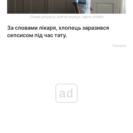
Лікарі рятують життя хлопця / фото УНІАН
За словами лікаря, хлопець заразився
сепсисом під час тату.
Реклама
ad