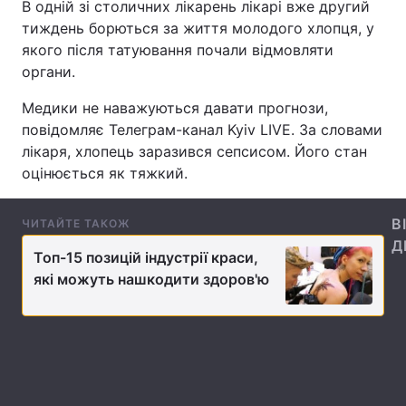
В одній зі столичних лікарень лікарі вже другий
тиждень борються за життя молодого хлопця, у
якого після татуювання почали відмовляти
органи.
Головна
Війна
Медики не наважуються давати прогнози,
Україна
Політика
повідомляє Телеграм-канал Kyiv LIVE. За словами
лікаря, хлопець заразився сепсисом. Його стан
Економіка
Світ
оцінюється як тяжкий.
Спорт
Наука
В
ЧИТАЙТЕ ТАКОЖ
Техно і зв'язок
Лайт
Д
Топ-15 позицій індустрії краси,
Зброя
Інциденти
які можуть нашкодити здоров'ю
Здоров'я
Туризм
Цікавинки
Погода
Екологія
Регіони