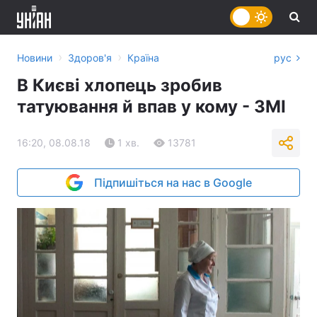
›
›
Новини
Здоров'я
Країна
рус
В Києві хлопець зробив
татуювання й впав у кому - ЗМІ
16:20, 08.08.18
1 хв.
13781
Підпишіться на нас в Google