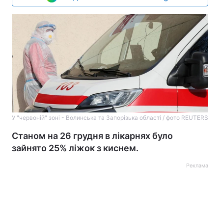
У "червоній" зоні - Волинська та Запорізька області / фото REUTERS
Станом на 26 грудня в лікарнях було
зайнято 25% ліжок з киснем.
Реклама