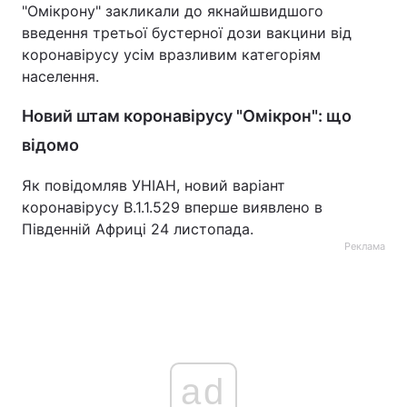
"Омікрону" закликали до якнайшвидшого
введення третьої бустерної дози вакцини від
коронавірусу усім вразливим категоріям
населення.
Новий штам коронавірусу "Омікрон": що
відомо
Як повідомляв УНІАН, новий варіант
коронавірусу B.1.1.529 вперше виявлено в
Південній Африці 24 листопада.
Реклама
ad