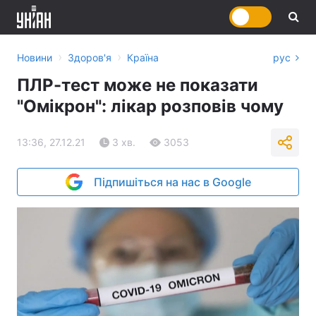
›
›
Новини
Здоров'я
Країна
рус
ПЛР-тест може не показати
"Омікрон": лікар розповів чому
13:36, 27.12.21
3 хв.
3053
Підпишіться на нас в Google