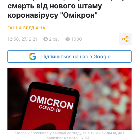
смерть від нового штаму
коронавірусу "Омікрон"
ГАННА БРЕДІХІНА
12:58, 27.12.21
2 хв.
1000
Підпишіться на нас в Google
Чоловік проживав у закладі догляду за літніми людьми, де і
заразився / фото - УНІАН