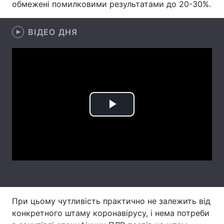
обмежені помилковими результатами до 20-30%.
Лонгріди
ВІДЕО ДНЯ
Відео з Youtube
Статті
Інтерв'ю
Думки
Архів
Вакансії
Play
Контакти
Video
Послуги
При цьому чутливість практично не залежить від
конкретного штаму коронавірусу, і нема потреби