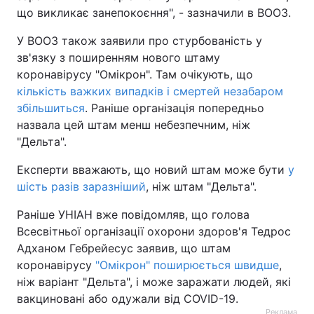
що викликає занепокоєння", - зазначили в ВООЗ.
У ВООЗ також заявили про стурбованість у
зв'язку з поширенням нового штаму
коронавірусу "Омікрон". Там очікують, що
кількість важких випадків і смертей незабаром
збільшиться
. Раніше організація попередньо
назвала цей штам менш небезпечним, ніж
"Дельта".
Експерти вважають, що новий штам може бути
у
шість разів заразніший
, ніж штам "Дельта".
Раніше УНІАН вже повідомляв, що голова
Всесвітньої організації охорони здоров'я Тедрос
Адханом Гебрейесус заявив, що штам
коронавірусу
"Омікрон" поширюється швидше
,
ніж варіант "Дельта", і може заражати людей, які
вакциновані або одужали від COVID-19.
Реклама