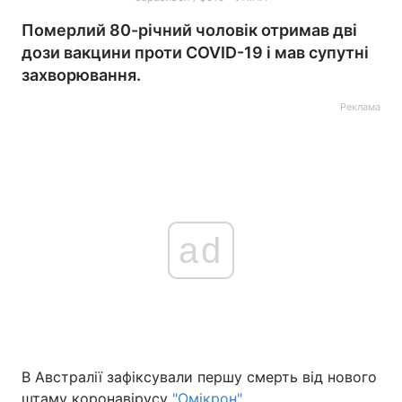
Померлий 80-річний чоловік отримав дві
дози вакцини проти COVID-19 і мав супутні
захворювання.
Реклама
ad
В Австралії зафіксували першу смерть від нового
штаму коронавірусу
"Омікрон"
.