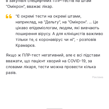
в закупівлі специфічних ПЛР-тестів на штам
"Омікрон", вважає лікар.
Тема оформлення
"Є окремі тести на окремі штами,
наприклад, на "Дельту", на "Омікрон". ... Це
цікаво епідеміологам, людям, які вивчають
поширення вірусу. А для клініцистів важливо
тільки те, є коронавірус чи ні", - розповів
Крамарєв.
Якщо ж ПЛР-тест негативний, але є всі підстави
вважати, що пацієнт хворий на COVID-19, за
словами лікаря, тести можна провести кілька
разів.
Реклама