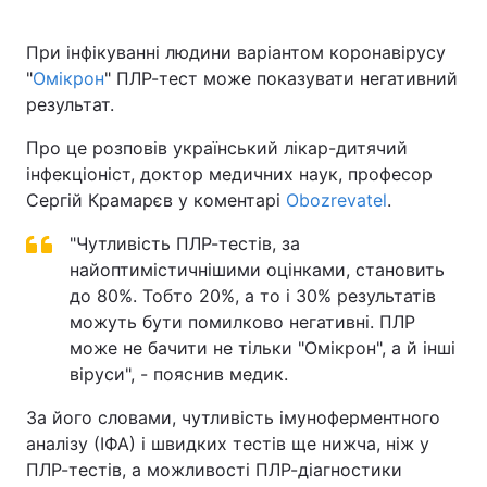
При інфікуванні людини варіантом коронавірусу
"
Омікрон
" ПЛР-тест може показувати негативний
Головна
Війна
результат.
Україна
Політика
Про це розповів український лікар-дитячий
інфекціоніст, доктор медичних наук, професор
Економіка
Світ
Сергій Крамарєв у коментарі
Obozrevatel
.
Спорт
Наука
"Чутливість ПЛР-тестів, за
найоптимістичнішими оцінками, становить
Техно і зв'язок
Лайт
до 80%. Тобто 20%, а то і 30% результатів
можуть бути помилково негативні. ПЛР
Зброя
Інциденти
може не бачити не тільки "Омікрон", а й інші
віруси", - пояснив медик.
Здоров'я
Туризм
За його словами, чутливість імуноферментного
Цікавинки
Погода
аналізу (ІФА) і швидких тестів ще нижча, ніж у
ПЛР-тестів, а можливості ПЛР-діагностики
Екологія
Регіони