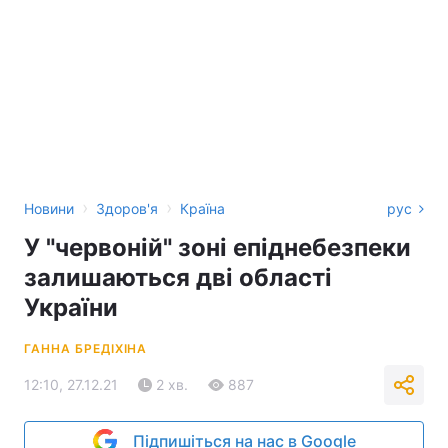
›
›
Новини
Здоров'я
Країна
рус
У "червоній" зоні епіднебезпеки
залишаються дві області
України
ГАННА БРЕДІХІНА
12:10, 27.12.21
2 хв.
887
Підпишіться на нас в Google