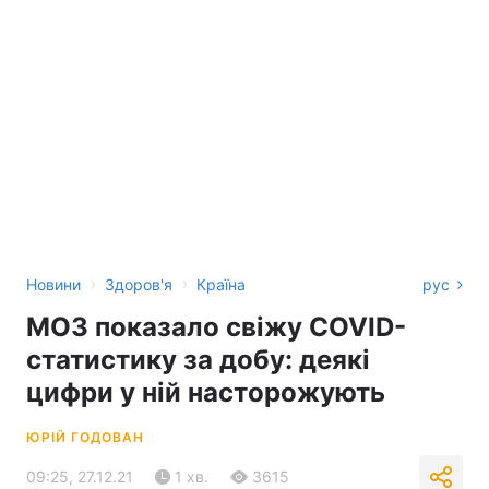
›
›
Новини
Здоров'я
Країна
рус
МОЗ показало свіжу COVID-
статистику за добу: деякі
цифри у ній насторожують
ЮРІЙ ГОДОВАН
09:25, 27.12.21
1 хв.
3615